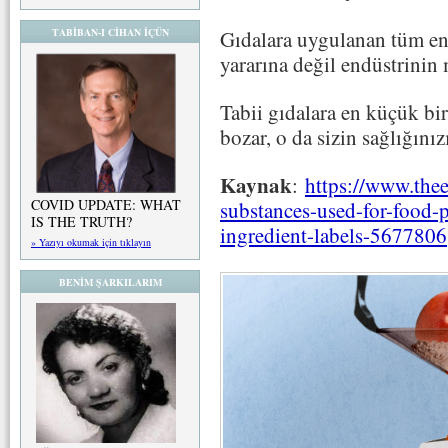
Gıdalara uygulanan tüm end
TABİBAN-I CİHAN İÇÜN
yararına değil endüstrinin 
Tabii gıdalara en küçük bi
bozar, o da sizin sağlığınız
Kaynak
:
https://www.the
COVID UPDATE: WHAT
substances-used-for-food-p
IS THE TRUTH?
ingredient-labels-5677806
» Yazıyı okumak için tıklayın
BENİM ŞARKILARIM