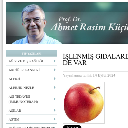
TIP YAZILARI
İŞLENMİŞ GIDALARD
DE VAR
AĞIZ VE DİŞ SAĞLIĞI
AKCİĞER KANSERİ
14 Eylül 2024
Yayınlanma tarihi:
ALERJİ
ALERJİK NEZLE
AŞI TEDAVİSİ
(İMMUNOTERAPİ)
AŞILAR
ASTIM