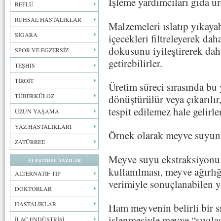
İşleme yardımcıları gıda üre
REFLÜ
RUHSAL HASTALIKLAR
Malzemeleri ıslatıp yıkayab
SİGARA
içecekleri filtreleyerek da
dokusunu iyileştirerek dah
SPOR VE EGZERSİZ
getirebilirler.
TEŞHİS
TİROİT
Üretim süreci sırasında bu 
TÜBERKÜLOZ
dönüştürülür veya çıkarılır
tespit edilemez hale gelirler
UZUN YAŞAMA
YAZ HASTALIKLARI
Örnek olarak meyve suyunu
ZATÜRREE
Meyve suyu ekstraksiyonu (
ELEŞTİREL YAZILAR
kullanılması, meyve ağırlı
ALTERNATİF TIP
verimiyle sonuçlanabilen y
DOKTORLAR
HASTALIKLAR
Ham meyvenin belirli bir sı
işlenmesiyle meyve “sıvılaş
İLAÇ ENDÜSTRİSİ