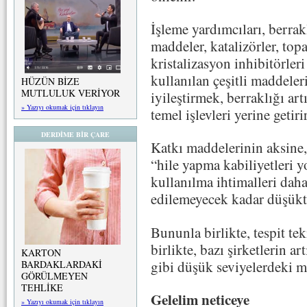
İşleme yardımcıları, berrakl
maddeler, katalizörler, topak
kristalizasyon inhibitörler
kullanılan çeşitli maddeler
HÜZÜN BİZE
MUTLULUK VERİYOR
iyileştirmek, berraklığı a
» Yazıyı okumak için tıklayın
temel işlevleri yerine getirir
DERDİME BİR ÇARE
Katkı maddelerinin aksine, 
“hile yapma kabiliyetleri y
kullanılma ihtimalleri daha
edilemeyecek kadar düşükt
Bununla birlikte, tespit te
birlikte, bazı şirketlerin ar
KARTON
gibi düşük seviyelerdeki ma
BARDAKLARDAKİ
GÖRÜLMEYEN
TEHLİKE
Gelelim neticeye
» Yazıyı okumak için tıklayın