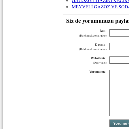
GAZOZUN GAZINI KAÇIR
MEYVELİ GAZOZ VE SOD
Siz de yorumunuzu payla
İsim:
(Doldurmak zorunludur)
E-posta:
(Doldurmak zorunludur)
Websiteniz:
(Opsiyonel)
Yorumunuz: