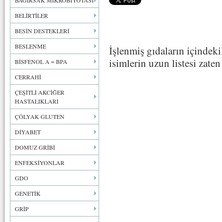
BAĞIRSAK MİKROBİYOTASI
BELİRTİLER
BESİN DESTEKLERİ
BESLENME
İşlenmiş gıdaların içindeki
isimlerin uzun listesi zate
BİSFENOL A = BPA
CERRAHİ
ÇEŞİTLİ AKCİĞER
HASTALIKLARI
ÇÖLYAK GLUTEN
DİYABET
DOMUZ GRİBİ
ENFEKSİYONLAR
GDO
GENETİK
GRİP