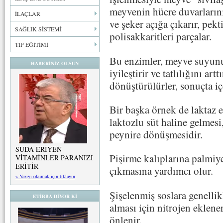
meyvenin hücre duvarların
İLAÇLAR
ve şeker açığa çıkarır, pekt
SAĞLIK SİSTEMİ
polisakkaritleri parçalar.
TIP EĞİTİMİ
Bu enzimler, meyve suyunu
HABERİNİZ OLSUN
iyileştirir ve tatlılığını art
dönüştürülürler, sonuçta iç
Bir başka örnek de laktaz
laktozlu süt haline gelmesi
peynire dönüşmesidir.
SUDA ERİYEN
Pişirme kalıplarına palmi
VİTAMİNLER PARANIZI
ERİTİR
çıkmasına yardımcı olur.
» Yazıyı okumak için tıklayın
Şişelenmiş soslara genellik
ETİBBA DİYOR Kİ
alması için nitrojen eklen
önlenir.