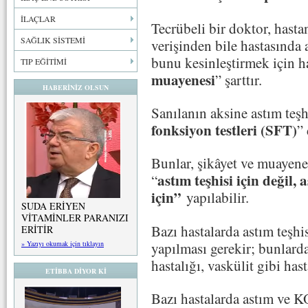
İLAÇLAR
Tecrübeli bir doktor, hasta
SAĞLIK SİSTEMİ
verişinden bile hastasında
bunu kesinleştirmek için ha
TIP EĞİTİMİ
muayenesi
” şarttır.
HABERİNİZ OLSUN
Sanılanın aksine astım teşhi
fonksiyon testleri (SFT)
” 
Bunlar, şikâyet ve muayene
astım teşhisi için değil,
“
için”
yapılabilir.
SUDA ERİYEN
VİTAMİNLER PARANIZI
Bazı hastalarda astım teşhis
ERİTİR
yapılması gerekir; bunlarda
» Yazıyı okumak için tıklayın
hastalığı, vaskülit gibi hast
ETİBBA DİYOR Kİ
Bazı hastalarda astım ve 