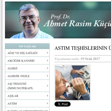
TIP YAZILARI
ASTIM TEŞHİSLERİNİN Ü
AĞIZ VE DİŞ SAĞLIĞI
19 Ocak 2017
Yayınlanma tarihi:
AKCİĞER KANSERİ
ALERJİ
ALERJİK NEZLE
AŞI TEDAVİSİ
(İMMUNOTERAPİ)
AŞILAR
ASTIM