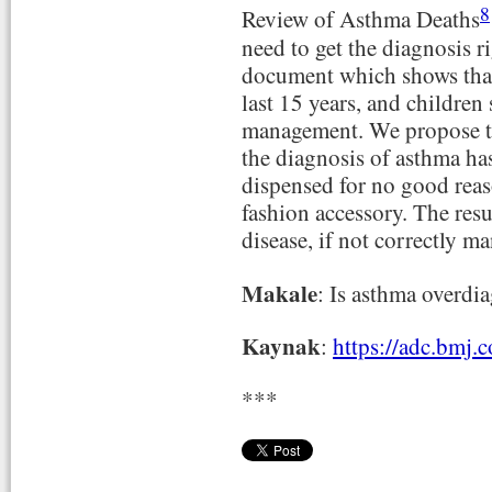
8
Review of Asthma Deaths
need to get the diagnosis ri
document which shows that 
last 15 years, and children 
management. We propose tha
the diagnosis of asthma has
dispensed for no good rea
fashion accessory. The resul
disease, if not correctly m
Makale
: Is asthma overdi
Kaynak
:
https://adc.bmj.
***