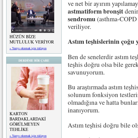
ve net bir ayırım yapılamay
astmatiform bronşit
deni
sendromu
(asthma-COPD 
veriliyor.
HÜZÜN BİZE
Astım teşhislerinin çoğu 
MUTLULUK VERİYOR
» Yazıyı okumak için tıklayın
Ben de senelerdir astım te
DERDİME BİR ÇARE
teşhis doğru olsa bile gerek
savunuyorum.
Bu araştırmada astım teşhis
solunum fonksiyon testlerin
olmadığına ve hatta bunları
inanıyorum.
KARTON
BARDAKLARDAKİ
Astım teşhisi doğru bile ol
GÖRÜLMEYEN
TEHLİKE
» Yazıyı okumak için tıklayın