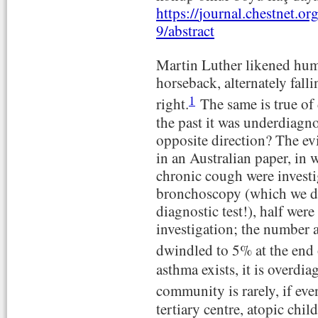
https://
journal.chestnet.or
9/abstract
Martin Luther likened hum
horseback, alternately falli
1
right.
The same is true of
the past it was underdiagno
opposite direction? The evi
in an Australian paper, in
chronic cough were investi
bronchoscopy (which we 
diagnostic test!), half wer
investigation; the number 
dwindled to 5% at the end o
asthma exists, it is overdi
community is rarely, if eve
tertiary centre, atopic chi