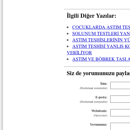
İlgili Diğer Yazılar:
ÇOCUKLARDA ASTIM TEŞH
SOLUNUM TESTLERİ YA
ASTIM TEŞHİSLERİNİN YÜ
ASTIM TEŞHİSİ YANLIŞ 
VERİLİYOR
ASTIM VE BÖBREK TAŞI A
Siz de yorumunuzu payla
İsim:
(Doldurmak zorunludur)
E-posta:
(Doldurmak zorunludur)
Websiteniz:
(Opsiyonel)
Yorumunuz: