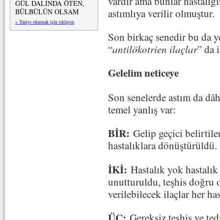
vardır ama bunlar hastalığı
GÜL DALINDA ÖTEN,
astımlıya verilir olmuştur.
BÜLBÜLÜN OLSAM
» Yazıyı okumak için tıklayın
Son birkaç senedir bu da y
“
antilökotrien ilaçlar
” da i
Gelelim neticeye
Son senelerde astım da dâhi
temel yanlış var:
BİR:
Gelip geçici belirtil
hastalıklara dönüştürüldü.
İKİ:
Hastalık yok hastalık 
unutturuldu, teşhis doğru o
verilebilecek ilaçlar her ha
ÜÇ:
Gereksiz teşhis ve ted