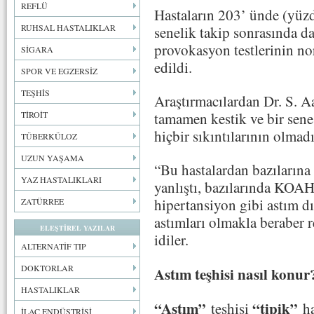
REFLÜ
Hastaların 203’ ünde (yüzd
RUHSAL HASTALIKLAR
senelik takip sonrasında d
provokasyon testlerinin nor
SİGARA
edildi.
SPOR VE EGZERSİZ
TEŞHİS
Araştırmacılardan Dr. S. Aa
tamamen kestik ve bir sene
TİROİT
hiçbir sıkıntılarının olmad
TÜBERKÜLOZ
UZUN YAŞAMA
“Bu hastalardan bazılarına
YAZ HASTALIKLARI
yanlıştı, bazılarında KOAH
hipertansiyon gibi astım dış
ZATÜRREE
astımları olmakla beraber 
ELEŞTİREL YAZILAR
idiler.
ALTERNATİF TIP
DOKTORLAR
Astım teşhisi nasıl konur
HASTALIKLAR
“Astım”
“tipik”
teşhisi
h
İLAÇ ENDÜSTRİSİ