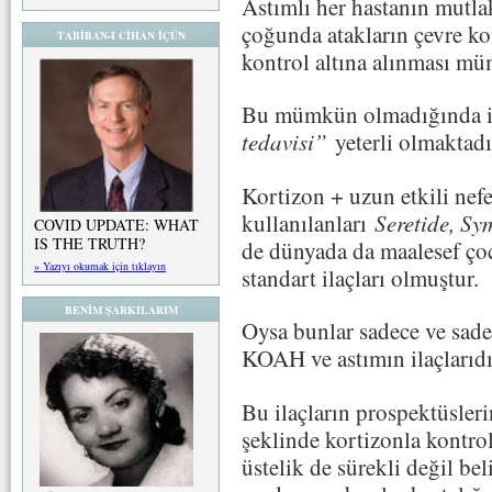
Astımlı her hastanın mutlak
çoğunda atakların çevre kon
TABİBAN-I CİHAN İÇÜN
kontrol altına alınması m
Bu mümkün olmadığında ise
tedavisi”
yeterli olmaktadı
Kortizon + uzun etkili nefes
kullanılanları
Seretide, Sy
COVID UPDATE: WHAT
IS THE TRUTH?
de dünyada da maalesef çoc
» Yazıyı okumak için tıklayın
standart ilaçları olmuştur.
BENİM ŞARKILARIM
Oysa bunlar sadece ve sade
KOAH ve astımın ilaçlarıdı
Bu ilaçların prospektüsleri
şeklinde kortizonla kontrol
üstelik de sürekli değil bel