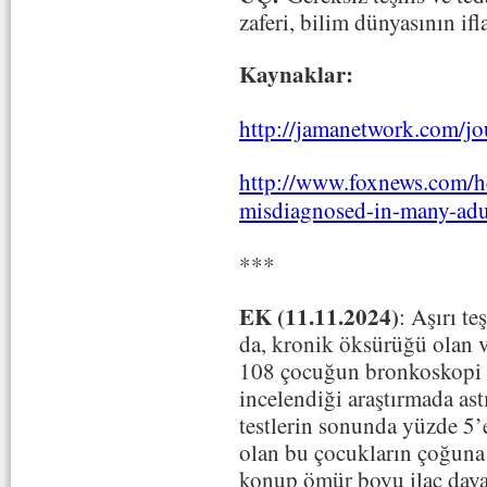
zaferi, bilim dünyasının ifla
Kaynaklar:
http://jamanetwork.com/jo
http://www.foxnews.com/h
misdiagnosed-in-many-adu
***
EK (11.11.2024)
:
Aşırı te
da, kronik öksürüğü olan v
108 çocuğun bronkoskopi d
incelendiği araştırmada as
testlerin sonunda yüzde 5’
olan bu çocukların çoğun
konup ömür boyu ilaç daya