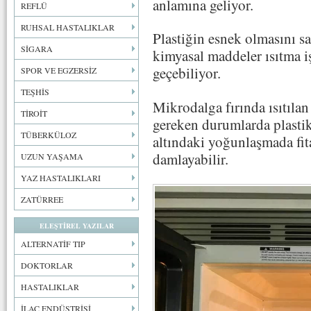
anlamına geliyor.
REFLÜ
RUHSAL HASTALIKLAR
Plastiğin esnek olmasını sa
SİGARA
kimyasal maddeler ısıtma i
geçebiliyor.
SPOR VE EGZERSİZ
TEŞHİS
Mikrodalga fırında ısıtılan
TİROİT
gereken durumlarda plasti
TÜBERKÜLOZ
altındaki yoğunlaşmada fita
damlayabilir.
UZUN YAŞAMA
YAZ HASTALIKLARI
ZATÜRREE
ELEŞTİREL YAZILAR
ALTERNATİF TIP
DOKTORLAR
HASTALIKLAR
İLAÇ ENDÜSTRİSİ