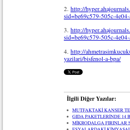
2.
http://hyper.ahajournals
sid=be69c579-505c-4e04
3.
http://hyper.ahajournals
sid=be69c579-505c-4e04
4.
http://ahmetrasimkucuku
yazilari/bisfenol-a-bpa/
İlgili Diğer Yazılar:
MUTFAKTAKİ KANSER TE
GIDA PAKETLERİNDE 14 
MİKRODALGA FIRINLAR S
EŞYALARDAKİ KİMYASALL