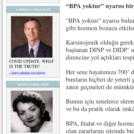
“BPA yoktur” uyarısı bi
TABİBAN-I CİHAN İÇÜN
“BPA yoktur” uyarısı bulu
gibi hormon bozucu etkiler
Karsinojenik olduğu gerek
başlanan DINP ve DIDP’ ın
direncine yol açtıkları tespi
COVID UPDATE: WHAT
IS THE TRUTH?
Her sene hayatımıza 700’ d
» Yazıyı okumak için tıklayın
bunların hiçbiri de yeterli
BENİM ŞARKILARIM
zaten geçmeleri de mümkün
Bunun için senelerce süren
ve bu da pratik olarak imkâ
BPA, fitalat ve diğer horm
olan zararlarını sitemde bul