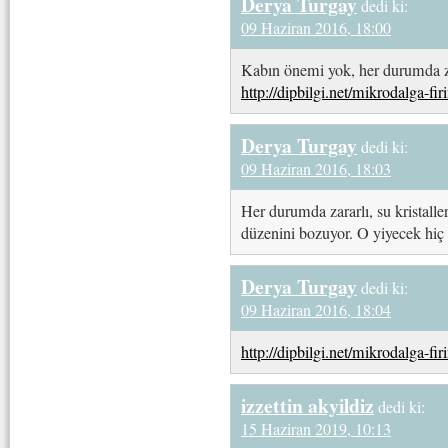
Derya Turgay
dedi ki:
09 Haziran 2016, 18:00
Kabın önemi yok, her durumda za
http://dipbilgi.net/mikrodalga-fir
Derya Turgay
dedi ki:
09 Haziran 2016, 18:03
Her durumda zararlı, su kristaller
düzenini bozuyor. O yiyecek hiç 
Derya Turgay
dedi ki:
09 Haziran 2016, 18:04
http://dipbilgi.net/mikrodalga-fir
izzettin akyildiz
dedi ki:
15 Haziran 2019, 10:13