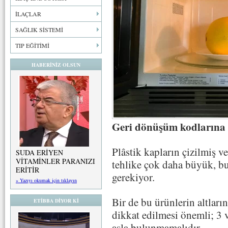
İLAÇLAR
SAĞLIK SİSTEMİ
TIP EĞİTİMİ
HABERİNİZ OLSUN
Geri dönüşüm kodlarına
Plâstik kapların çizilmiş v
SUDA ERİYEN
VİTAMİNLER PARANIZI
tehlike çok daha büyük, bu
ERİTİR
gerekiyor.
» Yazıyı okumak için tıklayın
Bir de bu ürünlerin altlar
ETİBBA DİYOR Kİ
dikkat edilmesi önemli; 3 
asla bulunmamalıdır.