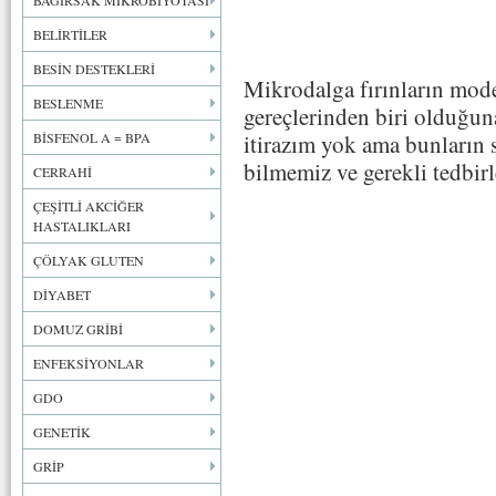
BAĞIRSAK MİKROBİYOTASI
BELİRTİLER
BESİN DESTEKLERİ
Mikrodalga fırınların mod
BESLENME
gereçlerinden biri olduğuna
BİSFENOL A = BPA
itirazım yok ama bunların sa
bilmemiz ve gerekli tedbir
CERRAHİ
ÇEŞİTLİ AKCİĞER
HASTALIKLARI
ÇÖLYAK GLUTEN
DİYABET
DOMUZ GRİBİ
ENFEKSİYONLAR
GDO
GENETİK
GRİP