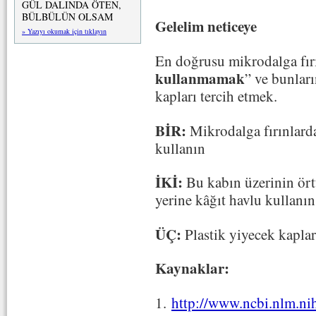
GÜL DALINDA ÖTEN,
BÜLBÜLÜN OLSAM
Gelelim neticeye
» Yazıyı okumak için tıklayın
En doğrusu mikrodalga fır
kullanmamak
” ve bunlar
kapları tercih etmek.
BİR:
Mikrodalga fırınlard
kullanın
İKİ:
Bu kabın üzerinin ört
yerine kâğıt havlu kullanın
ÜÇ:
Plastik yiyecek kaplar
Kaynaklar:
1.
http://www.ncbi.nlm.n