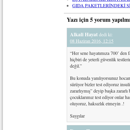
GIDA PAKETLERİNDEKİ S
Yazı için 5 yorum yapılm
Alkali Hayat
dedi ki:
08 Haziran 2016, 12:15
“Her sene hayatımıza 700’ den f
hiçbiri de yeterli güvenlik test
değil.”
Bu konuda yanılıyorsunuz hocam 
sürüyor bizler test ediyoruz ins
zararlıymış” deyip başka zararlı 
çocuklarımız test ediyor onlar ha
oluyoruz, haksızlık etmeyin .!
Saygılar