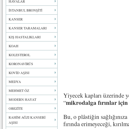
HAVALAR
İSTANBUL BRONŞİTİ
KANSER
KANSER TARAMALARI
KIŞ HASTALIKLARI
KOAH
KOLESTEROL
KORONAVİRÜS
KOVİD AŞISI
MEDYA
MEHMET ÖZ
Yiyecek kapları üzerinde y
MODERN HAYAT
mikrodalga fırınlar için
“
OBEZİTE
Bu, o plâstiğin sağlığınız
RAHİM AĞZI KANSERİ
fırında erimeyeceği, kırıl
AŞISI