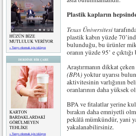
Plastik kapların hepsin
Texas Üniversitesi
tarafında
plastik kabın yüzde 70’in
HÜZÜN BİZE
MUTLULUK VERİYOR
bulunduğu, bu ürünler mikr
» Yazıyı okumak için tıklayın
oranın yüzde 95’ e çıktığı b
DERDİME BİR ÇARE
Araştırmanın dikkat çeken
(BPA)
yoktur uyarısı bulun
aktivitesinin varlığının be
oranlarının daha yüksek ol
BPA ve fitalatlar yerine ku
bırakın daha emniyetli olma
KARTON
BARDAKLARDAKİ
pekâlâ mümkündür, yani y
GÖRÜLMEYEN
yakalanabilirsiniz.
TEHLİKE
» Yazıyı okumak için tıklayın