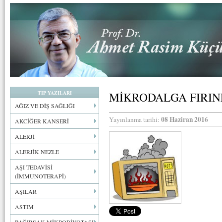
TIP YAZILARI
MİKRODALGA FIRIN
AĞIZ VE DİŞ SAĞLIĞI
08 Haziran 2016
Yayınlanma tarihi:
AKCİĞER KANSERİ
ALERJİ
ALERJİK NEZLE
AŞI TEDAVİSİ
(İMMUNOTERAPİ)
AŞILAR
ASTIM