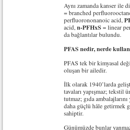
Aynı zamanda kanser ile diğ
= branched perfluorooctan
P
perfluorononanoic acid,
n-PFHxS
acid,
= linear pe
da bağlantılar bulundu.
PFAS nedir, nerde kullan
PFAS tek bir kimyasal deği
oluşan bir ailedir.
İlk olarak 1940’larda gelişt
tavaları yapışmaz; tekstil 
tutmaz; gıda ambalajlarını 
daha güçlü hâle getirmek gi
sahiptir.
Günümüzde bunlar yanmaz t