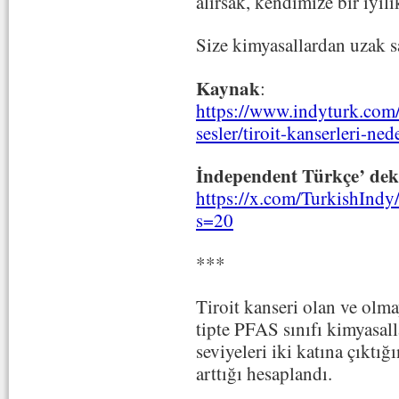
alırsak, kendimize bir iyil
Size kimyasallardan uzak s
Kaynak
:
https://www.indyturk.c
sesler/tiroit-kanserleri-
İndependent Türkçe’ dek
https://x.com/TurkishInd
s=20
***
Tiroit kanseri olan ve olma
tipte PFAS sınıfı kimyasa
seviyeleri iki katına çıktığ
arttığı hesaplandı.