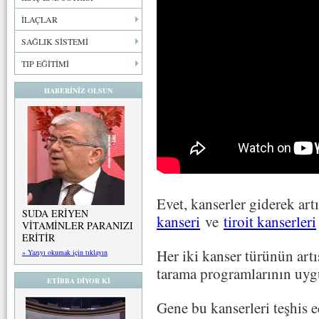
İLAÇLAR
SAĞLIK SİSTEMİ
TIP EĞİTİMİ
HABERİNİZ OLSUN
Evet, kanserler giderek art
SUDA ERİYEN
kanseri
ve
tiroit kanserleri
VİTAMİNLER PARANIZI
ERİTİR
Her iki kanser türünün artı
» Yazıyı okumak için tıklayın
tarama programlarının uygu
ETİBBA DİYOR Kİ
Gene bu kanserleri teşhis e