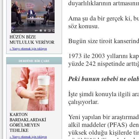
duyarlılıklarının artmasını
Ama şu da bir gerçek ki, bu
söz konusu.
HÜZÜN BİZE
Bugün size tiroit kanserin
MUTLULUK VERİYOR
» Yazıyı okumak için tıklayın
1973 ile 2003 yıllarını kap
DERDİME BİR ÇARE
yüzde 242 nispetinde arttığı
Peki bunun sebebi ne olab
İşte şimdi konuyla ilgili a
çalışıyorlar.
KARTON
Yeni yapılan bir araştırmad
BARDAKLARDAKİ
alkil maddeler (PFAS) den
GÖRÜLMEYEN
TEHLİKE
yüksek olduğu kişilerde tir
» Yazıyı okumak için tıklayın