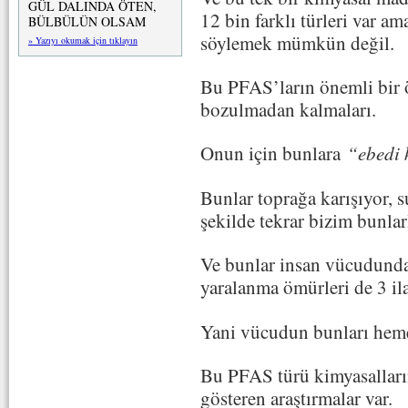
GÜL DALINDA ÖTEN,
12 bin farklı türleri var a
BÜLBÜLÜN OLSAM
söylemek mümkün değil.
» Yazıyı okumak için tıklayın
Bu PFAS’ların önemli bir ö
bozulmadan kalmaları.
Onun için bunlara
“ebedi 
Bunlar toprağa karışıyor, su
şekilde tekrar bizim bunla
Ve bunlar insan vücudunda 
yaralanma ömürleri de 3 ila
Yani vücudun bunları he
Bu PFAS türü kimyasalların 
gösteren araştırmalar var.