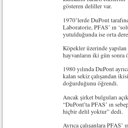
gösteren deliller var.
1970’lerde DuPont tarafınd
Laboratorie, PFAS’ ın ‘so
yutulduğunda ise orta der
Köpekler üzerinde yapılan 
hayvanların iki gün sonra ö
1980 yılında DuPont ayrıca
kalan sekiz çalışandan iki
doğurduğunu öğrendi.
Ancak şirket bulguları açık
“DuPont’ta PFAS’ ın sebep
hiçbir delil yoktur” dedi.
Ayrıca çalışanlara PFAS’ ın