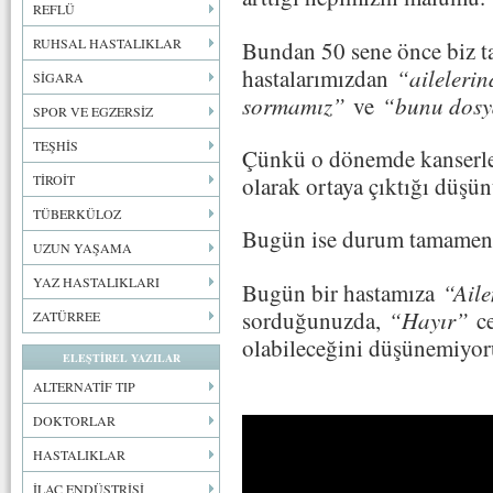
REFLÜ
RUHSAL HASTALIKLAR
Bundan 50 sene önce biz t
hastalarımızdan
“ailelerin
SİGARA
sormamız”
ve
“bunu dosy
SPOR VE EGZERSİZ
TEŞHİS
Çünkü o dönemde kanserler
olarak ortaya çıktığı düşü
TİROİT
TÜBERKÜLOZ
Bugün ise durum tamamen
UZUN YAŞAMA
YAZ HASTALIKLARI
Bugün bir hastamıza
“Aile
sorduğunuzda,
“Hayır”
ce
ZATÜRREE
olabileceğini düşünemiyo
ELEŞTİREL YAZILAR
ALTERNATİF TIP
DOKTORLAR
HASTALIKLAR
İLAÇ ENDÜSTRİSİ