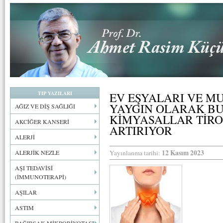
TIP YAZILARI
EV EŞYALARI VE M
YAYGIN OLARAK BU
AĞIZ VE DİŞ SAĞLIĞI
KİMYASALLAR TİROİ
AKCİĞER KANSERİ
ARTIRIYOR
ALERJİ
12 Kasım 2023
ALERJİK NEZLE
Yayınlanma tarihi:
AŞI TEDAVİSİ
(İMMUNOTERAPİ)
AŞILAR
ASTIM