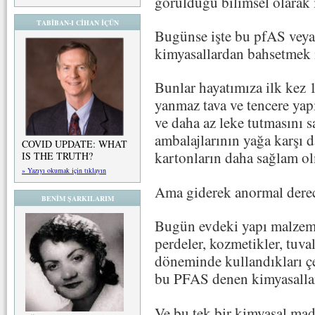
görüldüğü bilimsel olarak i
TABİBAN-I CİHAN İÇÜN
Bugünse işte bu pfAS vey
kimyasallardan bahsetmek 
Bunlar hayatımıza ilk kez 1
yanmaz tava ve tencere yap
ve daha az leke tutmasını 
ambalajlarının yağa karşı d
COVID UPDATE: WHAT
kartonların daha sağlam ol
IS THE TRUTH?
» Yazıyı okumak için tıklayın
Ama giderek anormal derec
BENİM ŞARKILARIM
Bugün evdeki yapı malzemel
perdeler, kozmetikler, tuval
döneminde kullandıkları ç
bu PFAS denen kimyasallar
Ve bu tek bir kimyasal mad