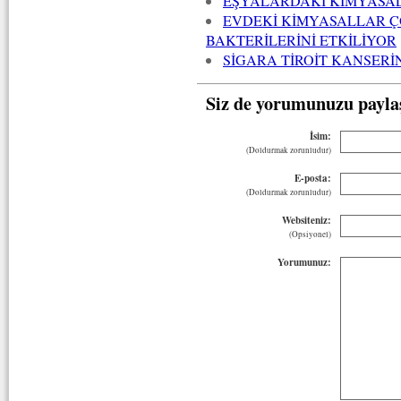
EŞYALARDAKİ KİMYASALL
EVDEKİ KİMYASALLAR 
BAKTERİLERİNİ ETKİLİYOR
SİGARA TİROİT KANSER
Siz de yorumunuzu payla
İsim:
(Doldurmak zorunludur)
E-posta:
(Doldurmak zorunludur)
Websiteniz:
(Opsiyonel)
Yorumunuz: