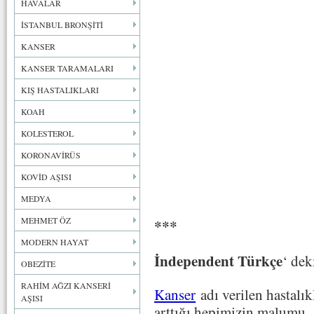
HAVALAR
İSTANBUL BRONŞİTİ
KANSER
KANSER TARAMALARI
KIŞ HASTALIKLARI
KOAH
KOLESTEROL
KORONAVİRÜS
KOVİD AŞISI
MEDYA
MEHMET ÖZ
***
MODERN HAYAT
İndependent Türkçe
‘ dek
OBEZİTE
RAHİM AĞZI KANSERİ
Kanser
adı verilen hastalı
AŞISI
arttığı hepimizin malumu.