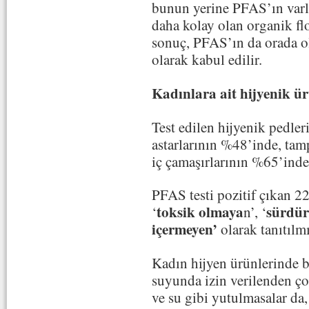
bunun yerine PFAS’ın varlı
daha kolay olan organik flor
sonuç, PFAS’ın da orada ol
olarak kabul edilir.
Kadınlara ait hijyenik ü
Test edilen hijyenik pedler
astarlarının %48’inde, ta
iç çamaşırlarının %65’inde
PFAS testi pozitif çıkan 
toksik olmaya
sürdür
‘
n’, ‘
içermeyen’
olarak tanıtılmı
Kadın hijyen ürünlerinde 
suyunda izin verilenden ç
ve su gibi yutulmasalar da,