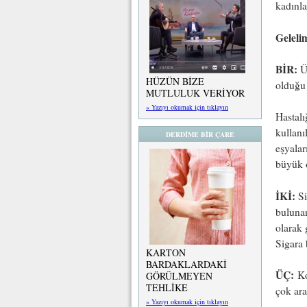
kadınla
Geleli
BİR:
Ül
HÜZÜN BİZE
olduğu 
MUTLULUK VERİYOR
» Yazıyı okumak için tıklayın
Hastalı
kullanı
DERDİME BİR ÇARE
eşyalar
büyük 
İKİ:
Si
bulunan
olarak 
Sigara 
KARTON
BARDAKLARDAKİ
ÜÇ:
Kol
GÖRÜLMEYEN
TEHLİKE
çok ara
» Yazıyı okumak için tıklayın