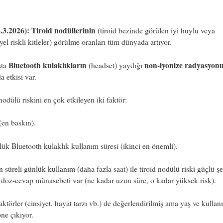
.3.2026):
Tiroid nodüllerinin
(tiroid bezinde görülen iyi huylu veya
yel riskli kitleler) görülme oranları tüm dünyada artıyor.
Bluetooth kulaklıkların
non-iyonize radyasyon
şta
(headset) yaydığı
a etkisi var.
nodülü riskini en çok etkileyen iki faktör:
(en baskın).
ük Bluetooth kulaklık kullanım süresi (ikinci en önemli).
 süreli günlük kullanım (daha fazla saat) ile tiroid nodülü riski güçlü ş
; doz-cevap münasebeti var (ne kadar uzun süre, o kadar yüksek risk).
aktörler (cinsiyet, hayat tarzı vb.) de değerlendirilmiş ama yaş ve kullan
öne çıkıyor.