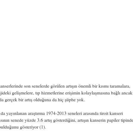
kanserlerinde son senelerde görülen artışın önemli bir kısmı taramalara,
jideki gelişmelere, tıp hizmetlerine erişimin kolaylaşmasına bağlı anca
da gerçek bir artış olduğuna da hiç şüphe yok.
a yayınlanan araştırma 1974-2013 seneleri arasında tiroit kanseri
sının senede yüzde 3.6 artış gösterdiğini, artışın kanserin papiler tipin
bulduğunu gösteriyor (1).