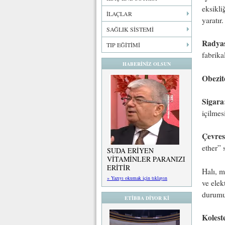
eksikli
İLAÇLAR
yaratır.
SAĞLIK SİSTEMİ
Radya
TIP EĞİTİMİ
fabrika
HABERİNİZ OLSUN
Obezit
Sigara
içilmesi
Çevres
ether” s
SUDA ERİYEN
VİTAMİNLER PARANIZI
ERİTİR
Halı, m
» Yazıyı okumak için tıklayın
ve elek
durumun
ETİBBA DİYOR Kİ
Koleste