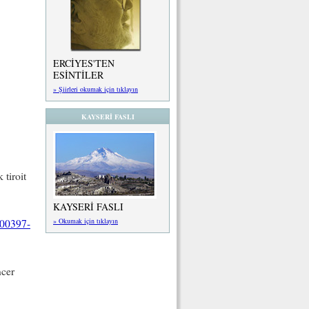
ERCİYES'TEN
ESİNTİLER
» Şiirleri okumak için tıklayın
KAYSERİ FASLI
 tiroit
KAYSERİ FASLI
» Okumak için tıklayın
)00397-
ncer