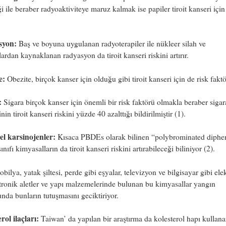
ği ile beraber radyoaktiviteye maruz kalmak ise papiler tiroit kanseri için
syon:
Baş ve boyuna uygulanan radyoterapiler ile nükleer silah ve
lardan kaynaklanan radyasyon da tiroit kanseri riskini artırır.
e:
Obezite, birçok kanser için olduğu gibi tiroit kanseri için de risk fakt
:
Sigara birçok kanser için önemli bir risk faktörü olmakla beraber sigar
nin tiroit kanseri riskini yüzde 40 azalttığı bildirilmiştir (1).
el karsinojenler:
Kısaca PBDEs olarak bilinen “polybrominated diphe
ınıfı kimyasalların da tiroit kanseri riskini artırabileceği biliniyor (2).
obilya, yatak şiltesi, perde gibi eşyalar, televizyon ve bilgisayar gibi elek
tronik aletler ve yapı malzemelerinde bulunan bu kimyasallar yangın
da bunların tutuşmasını geciktiriyor.
rol ilaçları:
Taiwan’ da yapılan bir araştırma da kolesterol hapı kullan