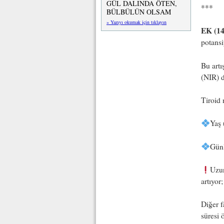
GÜL DALINDA ÖTEN,
***
BÜLBÜLÜN OLSAM
» Yazıyı okumak için tıklayın
EK (14
potansi
Bu artı
(NIR) d
Tiroid 
Yaş 
Günl
Uzun
artıyor
Diğer f
süresi 