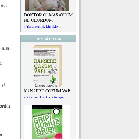
 risk
DOKTOR OLMASAYDIM
NE OLURDUM
» Yazıyı okumak için tıklayın
YENİ KİTAPLAR
örüdür.
a
nyl
KANSERE ÇÖZÜM VAR
» Kitabı incelemek için tıklayın
trikli
an