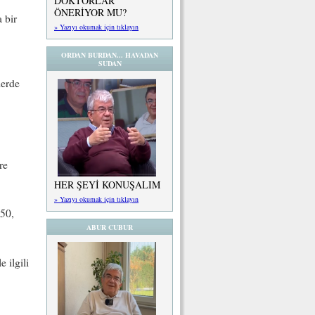
DOKTORLAR
ÖNERİYOR MU?
 bir
» Yazıyı okumak için tıklayın
ORDAN BURDAN... HAVADAN
SUDAN
lerde
re
HER ŞEYİ KONUŞALIM
» Yazıyı okumak için tıklayın
-50,
ABUR CUBUR
e ilgili