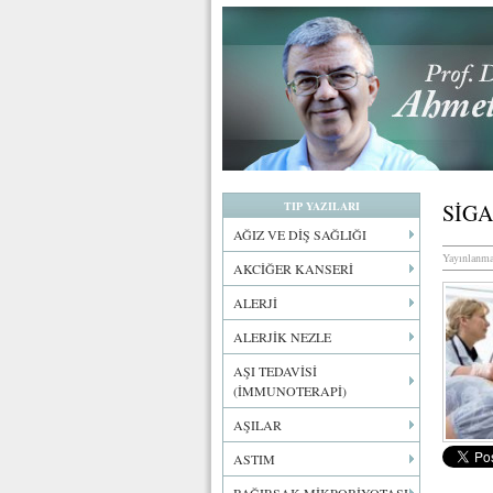
TIP YAZILARI
SİG
AĞIZ VE DİŞ SAĞLIĞI
Yayınlanma
AKCİĞER KANSERİ
ALERJİ
ALERJİK NEZLE
AŞI TEDAVİSİ
(İMMUNOTERAPİ)
AŞILAR
ASTIM