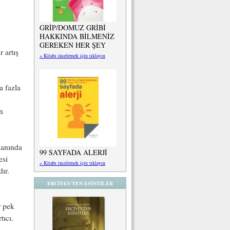
GRİP/DOMUZ GRİBİ
HAKKINDA BİLMENİZ
GEREKEN HER ŞEY
 artış
» Kitabı incelemek için tıklayın
a fazla
n
umanında
99 SAYFADA ALERJİ
esi
» Kitabı incelemek için tıklayın
ır.
ERCİYES'TEN ESİNTİLER
r pek
tıcı.