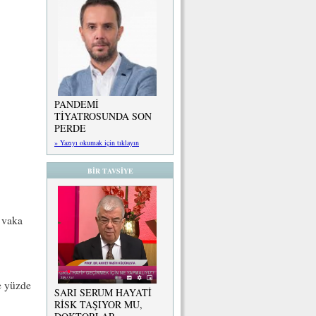
PANDEMİ
TİYATROSUNDA SON
PERDE
» Yazıyı okumak için tıklayın
BİR TAVSİYE
k vaka
de yüzde
SARI SERUM HAYATİ
RİSK TAŞIYOR MU,