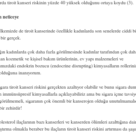
rda tiroit kanseri riskinin yüzde 40 yüksek olduğunu ortaya koydu (3).
m neticeye
kemizde de tiroit kanserinde özellikle kadınlarda son senelerde ciddi bir
bir gerçek.
ğın kadınlarda çok daha fazla görülmesinde kadınlar tarafından çok dah
lan kozmetik ve kişisel bakım ürünlerinin, ev yapı malzemeleri ve
ımızdaki endokrin bozucu (endocrine disrupting) kimyasalların rollerini
olduğuna inanıyorum.
gara tiroit kanseri riskini gerçekten azaltıyor olabilir ve bunu sigara d
 immünsüpresif kimyasallarla açıklayabiliriz ama bu sigara içme tavsiy
görülmemeli, sigaranın çok önemli bir kanserojen olduğu unutulmamalıd
bir zehirdir!
esterol ilaçlarının bazı kanserleri ve kanserden ölümleri azalttığına dai
ştırma olmakla beraber bu ilaçların tiroit kanseri riskini artırması da şaşır