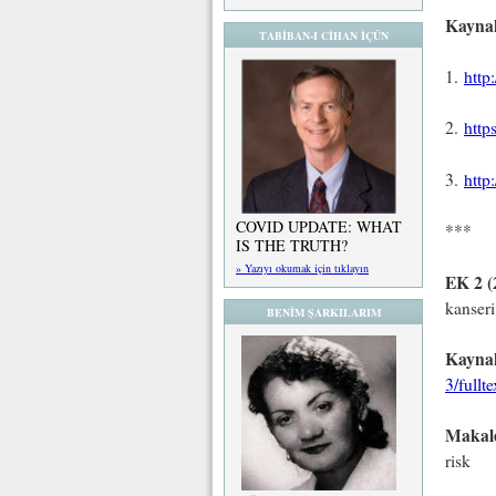
Kayna
TABİBAN-I CİHAN İÇÜN
1.
http
2.
http
3.
http
COVID UPDATE: WHAT
***
IS THE TRUTH?
» Yazıyı okumak için tıklayın
EK 2 (
kanseri 
BENİM ŞARKILARIM
Kayna
3/fullte
Makal
risk