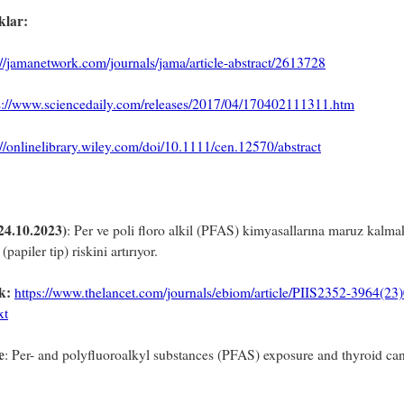
klar:
://jamanetwork.com/journals/jama/article-abstract/2613728
s://www.sciencedaily.com/releases/2017/04/170402111311.htm
://onlinelibrary.wiley.com/doi/10.1111/cen.12570/abstract
24.10.2023)
: Per ve poli floro alkil (PFAS) kimyasallarına maruz kalmak
(papiler tip) riskini artırıyor.
k:
https://www.thelancet.com/journals/ebiom/article/PIIS2352-3964(23
xt
e
: Per- and polyfluoroalkyl substances (PFAS) exposure and thyroid ca