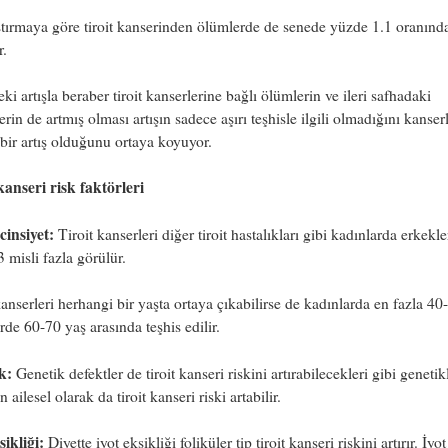
tırmaya göre tiroit kanserinden ölümlerde de senede yüzde 1.1 oranında
r.
eki artışla beraber tiroit kanserlerine bağlı ölümlerin ve ileri safhadaki
erin de artmış olması artışın sadece aşırı teşhisle ilgili olmadığını kanser
bir artış olduğunu ortaya koyuyor.
kanseri risk faktörleri
cinsiyet:
Tiroit kanserleri diğer tiroit hastalıkları gibi kadınlarda erkekle
3 misli fazla görülür.
kanserleri herhangi bir yaşta ortaya çıkabilirse de kadınlarda en fazla 40
rde 60-70 yaş arasında teşhis edilir.
k:
Genetik defektler de tiroit kanseri riskini artırabilecekleri gibi genetikl
ailesel olarak da tiroit kanseri riski artabilir.
sikliği:
Diyette iyot eksikliği foliküler tip tiroit kanseri riskini artırır. İyot