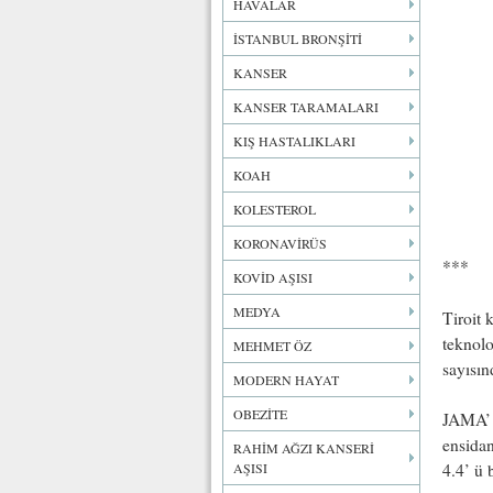
HAVALAR
İSTANBUL BRONŞİTİ
KANSER
KANSER TARAMALARI
KIŞ HASTALIKLARI
KOAH
KOLESTEROL
KORONAVİRÜS
***
KOVİD AŞISI
MEDYA
Tiroit 
teknolo
MEHMET ÖZ
sayısın
MODERN HAYAT
OBEZİTE
JAMA’ d
ensidan
RAHİM AĞZI KANSERİ
AŞISI
4.4’ ü 