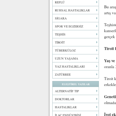
REFLÜ
Bu araş
RUHSAL HASTALIKLAR
artış va
SİGARA
Teşhist
SPOR VE EGZERSİZ
kanserl
TEŞHİS
gerçek 
TİROİT
Tiroit 
TÜBERKÜLOZ
UZUN YAŞAMA
Yaş ve 
oranla 
YAZ HASTALIKLARI
ZATÜRREE
Tiroit 
erkekle
ELEŞTİREL YAZILAR
ALTERNATİF TIP
Geneti
DOKTORLAR
olmadan 
HASTALIKLAR
İyot ek
İLAÇ ENDÜSTRİSİ