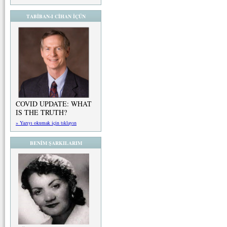
TABİBAN-I CİHAN İÇÜN
COVID UPDATE: WHAT
IS THE TRUTH?
» Yazıyı okumak için tıklayın
BENİM ŞARKILARIM