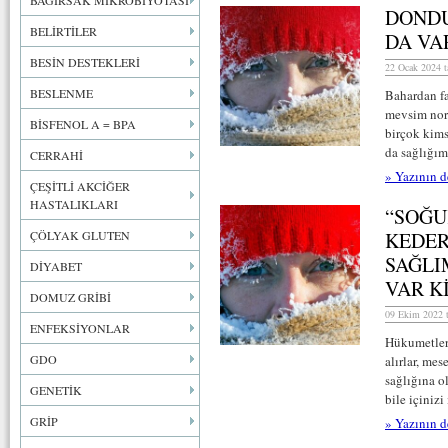
BAĞIRSAK MİKROBİYOTASI
DONDU
BELİRTİLER
DA VA
BESİN DESTEKLERİ
22 Ocak 2024 t
BESLENME
Bahardan fa
mevsim nor
BİSFENOL A = BPA
birçok kim
da sağlığım
CERRAHİ
» Yazının d
ÇEŞİTLİ AKCİĞER
HASTALIKLARI
“SOĞU
ÇÖLYAK GLUTEN
KEDER
SAĞLI
DİYABET
VAR K
DOMUZ GRİBİ
09 Ekim 2022 t
ENFEKSİYONLAR
Hükumetler e
GDO
alırlar, me
sağlığına o
GENETİK
bile içinizi
GRİP
» Yazının d