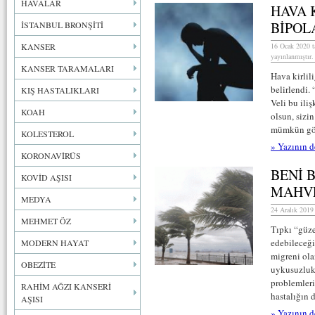
HAVALAR
HAVA 
BİPOL
İSTANBUL BRONŞİTİ
KANSER
16 Ocak 2020 t
yayınlanmıştır.
KANSER TARAMALARI
Hava kirlili
belirlendi.
KIŞ HASTALIKLARI
Veli bu ili
KOAH
olsun, sizi
mümkün göz
KOLESTEROL
» Yazının d
KORONAVİRÜS
BENİ 
KOVİD AŞISI
MAHV
MEDYA
24 Aralık 2019
MEHMET ÖZ
Tıpkı “güze
edebileceği
MODERN HAYAT
migreni olan
OBEZİTE
uykusuzluk 
problemleri
RAHİM AĞZI KANSERİ
hastalığın d
AŞISI
» Yazının d