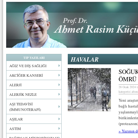
HAVALAR
TIP YAZILARI
AĞIZ VE DİŞ SAĞLIĞI
SOĞUK
AKCİĞER KANSERİ
ÖMRÜ 
ALERJİ
28 Ocak 2024 t
kategorisi altın
ALERJİK NEZLE
Yeni araştı
AŞI TEDAVİSİ
bağlı hastal
(İMMUNOTERAPİ)
yaşlanmayla 
birikimleri
AŞILAR
(proteazom)
ASTIM
» Yazının d