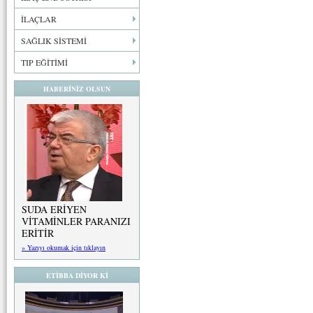
İLAÇLAR
SAĞLIK SİSTEMİ
TIP EĞİTİMİ
HABERİNİZ OLSUN
SUDA ERİYEN
VİTAMİNLER PARANIZI
ERİTİR
» Yazıyı okumak için tıklayın
ETİBBA DİYOR Kİ