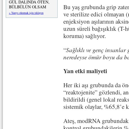
GÜL DALINDA ÖTEN,
Bu yaş grubunda grip zaten
BÜLBÜLÜN OLSAM
ve sterilize edici olmayan
» Yazıyı okumak için tıklayın
enjeksiyon aşılarının aksin
uzun süreli bağışıklık (T
koruma) sağlıyor.
“
Sağlıklı ve genç insanlar g
neredeyse ömür boyu da ba
Yan etki maliyeti
Her iki aşı grubunda da önc
“reaktojenite” gözlendi, 
bildirildi (genel lokal rea
sistemik olaylar, %65,8’e 
Ateş, modRNA grubundaki 
kontrol grubundakilerin %1