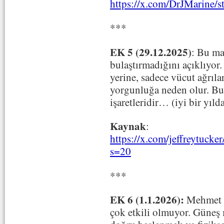
https://x.com/DrJMarine
***
EK 5 (29.12.2025)
: Bu ma
bulaştırmadığını açıklıyo
yerine, sadece vücut ağrılar
yorgunluğa neden olur. Bun
işaretleridir… (iyi bir yıl
Kaynak
:
https://x.com/jeffreytuc
s=20
***
EK 6 (1.1.2026):
Mehmet Ö
çok etkili olmuyor. Güneş 