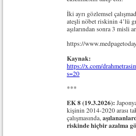
İki ayrı gözlemsel çalışmad
ateşli nöbet riskinin 4’lü g
aşılarından sonra 3 misli art
https://www.medpagetoday
Kaynak:
https://x.com/drahmetras
s=20
***
EK 8 (19.3.2026):
Japonya
kişinin 2014-2020 arası tak
aşılananlard
çalışmasında,
riskinde hiçbir azalma g