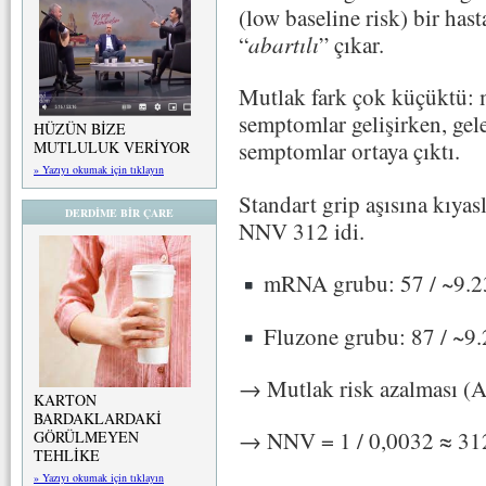
(low baseline risk) bir has
“
abartılı
” çıkar.
Mutlak fark çok küçüktü
semptomlar gelişirken, gel
HÜZÜN BİZE
semptomlar ortaya çıktı.
MUTLULUK VERİYOR
» Yazıyı okumak için tıklayın
Standart grip aşısına kıyas
DERDİME BİR ÇARE
NNV 312 idi.
mRNA grubu: 57 / ~9.2
Fluzone grubu: 87 / ~9
→ Mutlak risk azalması (
KARTON
BARDAKLARDAKİ
→ NNV = 1 / 0,0032 ≈ 31
GÖRÜLMEYEN
TEHLİKE
» Yazıyı okumak için tıklayın