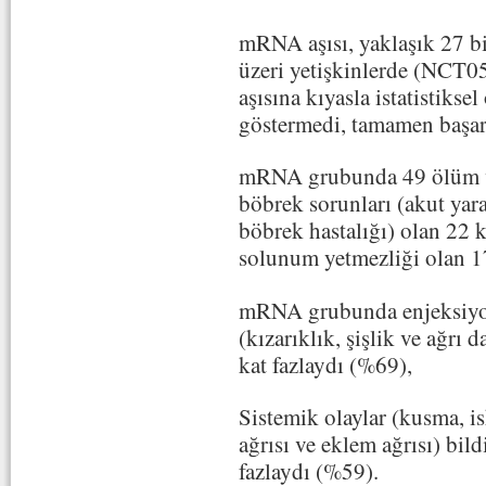
mRNA aşısı, yaklaşık 27 bi
üzeri yetişkinlerde (NCT05
aşısına kıyasla istatistikse
göstermedi, tamamen başar
mRNA grubunda 49 ölüm var
böbrek sorunları (akut yar
böbrek hastalığı) olan 22 k
solunum yetmezliği olan 17
mRNA grubunda enjeksiyon 
(kızarıklık, şişlik ve ağrı 
kat fazlaydı (%69),
Sistemik olaylar (kusma, i
ağrısı ve eklem ağrısı) bild
fazlaydı (%59).