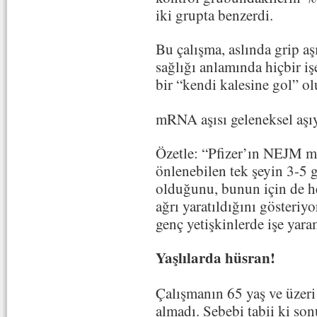
iki grupta benzerdi.
Bu çalışma, aslında grip a
sağlığı anlamında hiçbir i
bir “kendi kalesine gol” ol
mRNA aşısı geleneksel aşı
Özetle: “Pfizer’ın NEJM ma
önlenebilen tek şeyin 3-5 g
olduğunu, bunun için de he
ağrı yaratıldığını gösteriyor
genç yetişkinlerde işe yara
Yaşlılarda hüsran!
Çalışmanın 65 yaş ve üzer
almadı. Sebebi tabii ki son