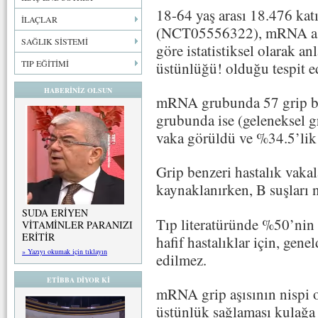
18-64 yaş arası 18.476 kat
İLAÇLAR
(NCT05556322), mRNA aşıs
SAĞLIK SİSTEMİ
göre istatistiksel olarak a
TIP EĞİTİMİ
üstünlüğü! olduğu tespit ed
HABERİNİZ OLSUN
mRNA grubunda 57 grip ben
grubunda ise (geleneksel gr
vaka görüldü ve %34.5’lik n
Grip benzeri hastalık vak
kaynaklanırken, B suşları 
SUDA ERİYEN
Tıp literatüründe %50’nin a
VİTAMİNLER PARANIZI
ERİTİR
hafif hastalıklar için, gen
» Yazıyı okumak için tıklayın
edilmez.
ETİBBA DİYOR Kİ
mRNA grip aşısının nispi o
üstünlük sağlaması kulağa 