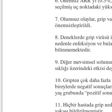
6. Önemsiz ARR’yi (0.3%,
seçilmiş uç noktadaki yü
7. Olumsuz olaylar, grip v
önemsizleştirildi.
8. Deneklerde grip virüsü 
nedenle enfeksiyon ve bula
bilinmemektedir.
9. Diğer mevsimsel solunu
sıklığı üzerindeki etkisi d
10. Gripten çok daha fazla 
bireylerde negatif sonuçla
yaş grubunda “pozitif sonuç
11. Hiçbir hastada grip ne
vakası bildirilmemiştir.