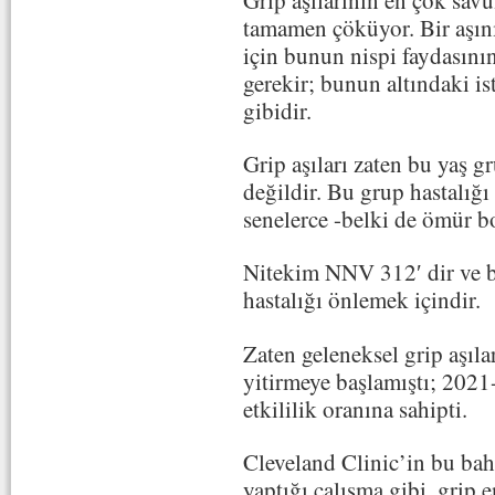
tamamen çöküyor. Bir aşı
için bunun nispi faydasın
gerekir; bunun altındaki is
gibidir.
Grip aşıları zaten bu yaş gr
değildir. Bu grup hastalığı 
senelerce -belki de ömür bo
Nitekim NNV 312′ dir ve bu
hastalığı önlemek içindir.
Zaten geleneksel grip aşılar
yitirmeye başlamıştı; 202
etkililik oranına sahipti.
Cleveland Clinic’in bu bah
yaptığı çalışma gibi, grip 