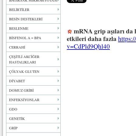
BAĞIRSAK MİKROBİYOTASI
BELİRTİLER
BESİN DESTEKLERİ
BESLENME
mRNA grip aşıları da 
etkileri daha fazla
https:
BİSFENOL A = BPA
v=CdPld9Qhl40
CERRAHİ
ÇEŞİTLİ AKCİĞER
HASTALIKLARI
ÇÖLYAK GLUTEN
DİYABET
DOMUZ GRİBİ
ENFEKSİYONLAR
GDO
GENETİK
GRİP