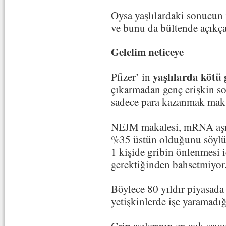
Oysa yaşlılardaki sonucun 
ve bunu da bültende açıkça 
Gelelim neticeye
yaşlılarda kötü 
Pfizer’ in
çıkarmadan genç erişkin so
sadece para kazanmak maksa
NEJM makalesi, mRNA aşısı
%35 üstün olduğunu söylüy
1 kişide gribin önlenmesi 
gerektiğinden bahsetmiyor
Böylece 80 yıldır piyasada 
yetişkinlerde işe yaramadığ
Grip aşılarının en çok sav