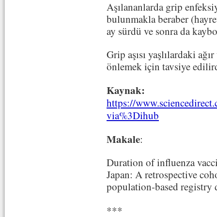
Aşılananlarda grip enfeks
bulunmakla beraber (hayret
ay sürdü ve sonra da kaybo
Grip aşısı yaşlılardaki ağır
önlemek için tavsiye edili
Kaynak:
https://www.sciencedirect
via%3Dihub
Makale
:
Duration of influenza vacci
Japan: A retrospective coho
population-based registry 
***