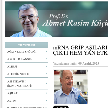
TIP YAZILARI
mRNA GRİP AŞILAR
ÇIKTI HEM YAN ETK
AĞIZ VE DİŞ SAĞLIĞI
AKCİĞER KANSERİ
09 Aralık 2025
Yayınlanma tarihi:
ALERJİ
ALERJİK NEZLE
AŞI TEDAVİSİ
(İMMUNOTERAPİ)
AŞILAR
ASTIM