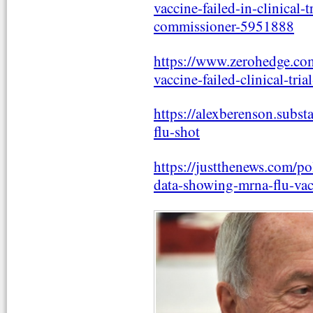
vaccine-failed-in-clinical-
commissioner-5951888
https://www.zerohedge.com
vaccine-failed-clinical-tr
https://alexberenson.subst
flu-shot
https://justthenews.com/pol
data-showing-mrna-flu-vac