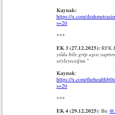
Kaynak:
https://x.com/drahmetras
s=20
***
EK 3 (27.12.2025):
RFK Jr
yılda bile grip aşısı yaptı
söyleyeceğim.”
Kaynak
:
https://x.com/thehealthb
s=20
***
EK 4 (29.12.2025)
:
Bu
@