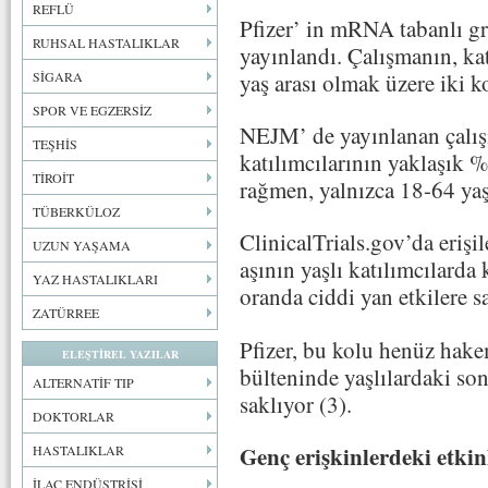
REFLÜ
Pfizer’ in mRNA tabanlı gri
RUHSAL HASTALIKLAR
yayınlandı. Çalışmanın, kat
yaş arası olmak üzere iki k
SİGARA
SPOR VE EGZERSİZ
NEJM’ de yayınlanan çalışm
TEŞHİS
katılımcılarının yaklaşık 
TİROİT
rağmen, yalnızca 18-64 yaş 
TÜBERKÜLOZ
ClinicalTrials.gov’da erişi
UZUN YAŞAMA
aşının yaşlı katılımcılard
YAZ HASTALIKLARI
oranda ciddi yan etkilere 
ZATÜRREE
Pfizer, bu kolu henüz hake
ELEŞTİREL YAZILAR
bülteninde yaşlılardaki son
ALTERNATİF TIP
saklıyor (3).
DOKTORLAR
Genç erişkinlerdeki etkin
HASTALIKLAR
İLAÇ ENDÜSTRİSİ