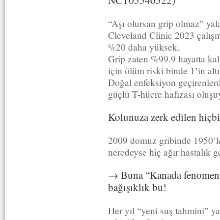
NCT05540522)
“Aşı olursan grip olmaz” yala
Cleveland Clinic 2023 çalışma
%20 daha yüksek.
Grip zaten %99.9 hayatta kalı
için ölüm riski binde 1’in alt
Doğal enfeksiyon geçirenler
güçlü T-hücre hafızası oluşu
Kolunuza zerk edilen hiçbi
2009 domuz gribinde 1950’ler
neredeyse hiç ağır hastalık g
→ Buna “Kanada fenomeni”
bağışıklık bu!
Her yıl “yeni suş tahmini” ya