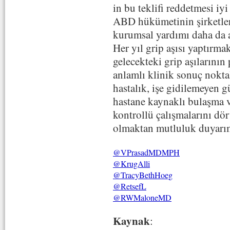
in bu teklifi reddetmesi iy
ABD hükümetinin şirketler
kurumsal yardımı daha da a
Her yıl grip aşısı yaptırma
gelecekteki grip aşılarının
anlamlı klinik sonuç nokta
hastalık, işe gidilemeyen g
hastane kaynaklı bulaşma 
kontrollü çalışmalarını dö
olmaktan mutluluk duyarı
@VPrasadMDMPH
@KrugAlli
@TracyBethHoeg
@RetsefL
@RWMaloneMD
Kaynak
: