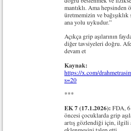
doğru beslenmek ve fizikse
mantıklı. Ama hepsinden
üretmemizin ve bağışıklık 
ana yolu uykudur.”
Açıkça grip aşılarının fayd
diğer tavsiyeleri doğru. A
devam et
Kaynak:
https://x.com/drahmetras
s=20
***
EK 7 (17.1.2026):
FDA, 6 
öncesi çocuklarda grip aşı
artış gözlendiği için, ilgili
eklenmesini talep etti.