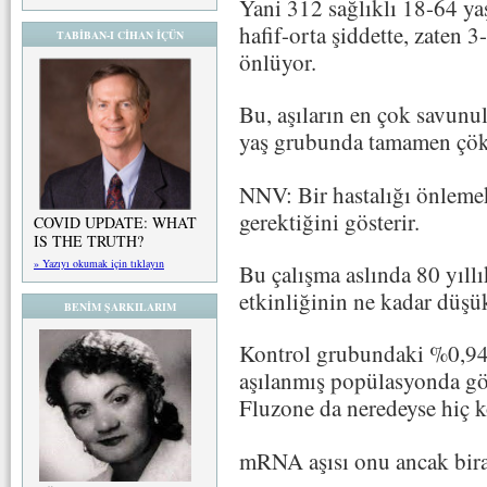
Yani 312 sağlıklı 18-64 yaş
hafif-orta şiddette, zaten 
TABİBAN-I CİHAN İÇÜN
önlüyor.
Bu, aşıların en çok savun
yaş grubunda tamamen çök
NNV: Bir hastalığı önlemek
gerektiğini gösterir.
COVID UPDATE: WHAT
IS THE TRUTH?
» Yazıyı okumak için tıklayın
Bu çalışma aslında 80 yıllı
etkinliğinin ne kadar düşü
BENİM ŞARKILARIM
Kontrol grubundaki %0,94 a
aşılanmış popülasyonda g
Fluzone da neredeyse hiç 
mRNA aşısı onu ancak biraz 