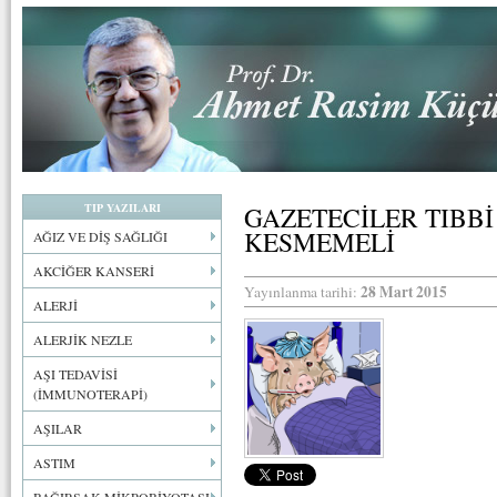
TIP YAZILARI
GAZETECİLER TIB
KESMEMELİ
AĞIZ VE DİŞ SAĞLIĞI
AKCİĞER KANSERİ
28 Mart 2015
Yayınlanma tarihi:
ALERJİ
ALERJİK NEZLE
AŞI TEDAVİSİ
(İMMUNOTERAPİ)
AŞILAR
ASTIM