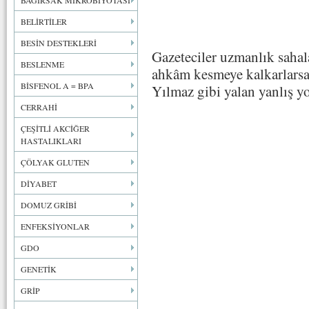
BAĞIRSAK MİKROBİYOTASI
BELİRTİLER
BESİN DESTEKLERİ
Gazeteciler uzmanlık sahal
BESLENME
ahkâm kesmeye kalkarlarsa
BİSFENOL A = BPA
Yılmaz gibi yalan yanlış yo
CERRAHİ
ÇEŞİTLİ AKCİĞER
HASTALIKLARI
ÇÖLYAK GLUTEN
DİYABET
DOMUZ GRİBİ
ENFEKSİYONLAR
GDO
GENETİK
GRİP