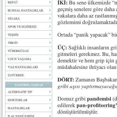
İKİ:
Bu sene ülkemizde “mu
REFLÜ
geçmiş senelere göre daha 
RUHSAL HASTALIKLAR
vakalara daha az rastlanmış
SİGARA
gözlemimi doğrulamaktadı
SPOR VE EGZERSİZ
Ortada “panik yapacak” bir
TEŞHİS
TİROİT
ÜÇ:
Sağlıklı insanların gr
TÜBERKÜLOZ
gitmeleri gerekmez. Bu, ha
demektir ve hem grip için 
UZUN YAŞAMA
müdahalesine ihtiyacı olanl
YAZ HASTALIKLARI
ZATÜRREE
DÖRT:
Zamanın Başbakanı
gribi aşısı yaptırmayacağ
ELEŞTİREL YAZILAR
ALTERNATİF TIP
pandemisi
Domuz gribi
(d
DOKTORLAR
pan-profiteering
edilerek
HASTALIKLAR
dönüştürülmüştür.
İLAÇ ENDÜSTRİSİ