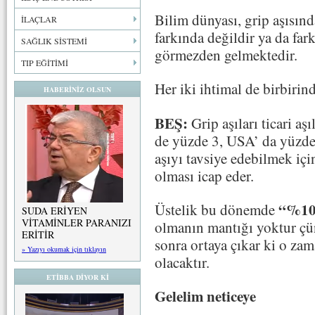
Bilim dünyası, grip aşısınd
İLAÇLAR
farkında değildir ya da fa
SAĞLIK SİSTEMİ
görmezden gelmektedir.
TIP EĞİTİMİ
Her iki ihtimal de birbirin
HABERİNİZ OLSUN
BEŞ:
Grip aşıları ticari aşı
de yüzde 3, USA’ da yüzde 
aşıyı tavsiye edebilmek i
olması icap eder.
“%100
Üstelik bu dönemde
SUDA ERİYEN
VİTAMİNLER PARANIZI
olmanın mantığı yoktur çün
ERİTİR
sonra ortaya çıkar ki o za
» Yazıyı okumak için tıklayın
olacaktır.
ETİBBA DİYOR Kİ
Gelelim neticeye