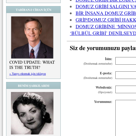
DOMUZ GRİBİ SALGINI VA
TABİBAN-I CİHAN İÇÜN
BİR İNSANA DOMUZ GRİ
GRİP/DOMUZ GRİBİ HAK
DOMUZ GRİBİNE ‘MİNNOŞ 
‘BÜLBÜL GRİBİ’ DENİLSE
Siz de yorumunuzu payla
İsim:
COVID UPDATE: WHAT
(Doldurmak zorunludur)
IS THE TRUTH?
E-posta:
» Yazıyı okumak için tıklayın
(Doldurmak zorunludur)
BENİM ŞARKILARIM
Websiteniz:
(Opsiyonel)
Yorumunuz: