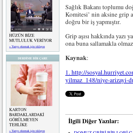
Sağlık Bakanı toplumu doğ
Komitesi’ nin aksine grip 
doğru bir iş yapmıştır.
Grip aşısı hakkında yazı 
HÜZÜN BİZE
MUTLULUK VERİYOR
ona buna sallamakla olmaz, 
» Yazıyı okumak için tıklayın
Kaynak
:
DERDİME BİR ÇARE
1. http://sosyal.hurriyet.c
yilmaz_148/niye-arizayi-
KARTON
BARDAKLARDAKİ
İlgili Diğer Yazılar:
GÖRÜLMEYEN
TEHLİKE
» Yazıyı okumak için tıklayın
DOMUZ GRİBİ BİR LOBİ Ç