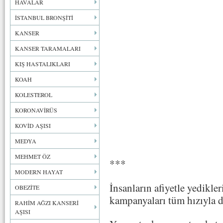
HAVALAR
İSTANBUL BRONŞİTİ
KANSER
KANSER TARAMALARI
KIŞ HASTALIKLARI
KOAH
KOLESTEROL
KORONAVİRÜS
KOVİD AŞISI
MEDYA
MEHMET ÖZ
***
MODERN HAYAT
İnsanların afiyetle yedikle
OBEZİTE
kampanyaları tüm hızıyla 
RAHİM AĞZI KANSERİ
AŞISI