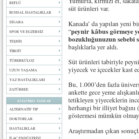
Yumurta, kırmızı et, sakata
REFLÜ
süt ürünleri var.
RUHSAL HASTALIKLAR
Kanada’ da yapılan yeni bi
SİGARA
peynir kâbus görmeye yo
“
SPOR VE EGZERSİZ
bozukluğunuzun sebebi s
TEŞHİS
başlıklarla yer aldı.
TİROİT
Süt ürünleri tabiriyle peyn
TÜBERKÜLOZ
yiyecek ve içecekler kast ed
UZUN YAŞAMA
YAZ HASTALIKLARI
Bu, 1.000’den fazla ünivers
ZATÜRREE
ankette gece yeme alışkanlı
tetikleyen yiyeceklerin inc
ELEŞTİREL YAZILAR
herhangi bir illiyet bağın
ALTERNATİF TIP
göstermesi mümkün olmayan
DOKTORLAR
HASTALIKLAR
Araştırmadan çıkan sonuçlar
İLAÇ ENDÜSTRİSİ