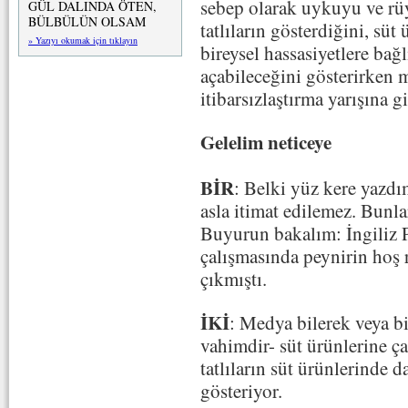
sebep olarak uykuyu ve rüy
GÜL DALINDA ÖTEN,
BÜLBÜLÜN OLSAM
tatlıların gösterdiğini, süt
» Yazıyı okumak için tıklayın
bireysel hassasiyetlere bağ
açabileceğini gösterirken m
itibarsızlaştırma yarışına g
Gelelim neticeye
BİR
: Belki yüz kere yazdı
asla itimat edilemez. Bunlar
Buyurun bakalım: İngiliz 
çalışmasında peynirin hoş 
çıkmıştı.
İKİ
: Medya bilerek veya bi
vahimdir- süt ürünlerine ça
tatlıların süt ürünlerinde d
gösteriyor.