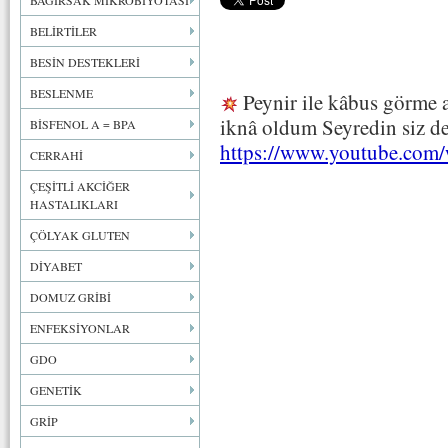
BAĞIRSAK MİKROBİYOTASI
BELİRTİLER
BESİN DESTEKLERİ
BESLENME
Peynir ile kâbus görme a
iknâ oldum Seyredin siz de
BİSFENOL A = BPA
https://www.youtube.co
CERRAHİ
ÇEŞİTLİ AKCİĞER
HASTALIKLARI
ÇÖLYAK GLUTEN
DİYABET
DOMUZ GRİBİ
ENFEKSİYONLAR
GDO
GENETİK
GRİP