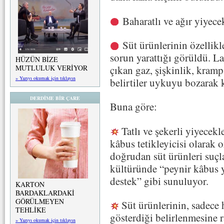
Baharatlı ve ağır yiyecek
Süt ürünlerinin özellik
sorun yarattığı görüldü. L
HÜZÜN BİZE
MUTLULUK VERİYOR
çıkan gaz, şişkinlik, kramp,
» Yazıyı okumak için tıklayın
belirtiler uykuyu bozarak 
DERDİME BİR ÇARE
Buna göre:
Tatlı ve şekerli yiyecekl
kâbus tetikleyicisi olarak
doğrudan süt ürünleri suçl
kültüründe “peynir kâbus y
destek” gibi sunuluyor.
KARTON
BARDAKLARDAKİ
GÖRÜLMEYEN
Süt ürünlerinin, sadece h
TEHLİKE
gösterdiği belirlenmesine 
» Yazıyı okumak için tıklayın