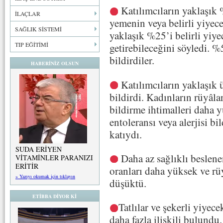
Katılımcıların yaklaşık 
İLAÇLAR
yemenin veya belirli yiyece
SAĞLIK SİSTEMİ
yaklaşık %25’i belirli yiye
TIP EĞİTİMİ
getirebileceğini söyledi.
%5,
bildirdiler.
HABERİNİZ OLSUN
Katılımcıların yaklaşık 
bildirdi. Kadınların rüyâla
bildirme ihtimalleri daha y
entoleransı veya alerjisi bi
katıydı.
SUDA ERİYEN
Daha az sağlıklı beslene
VİTAMİNLER PARANIZI
ERİTİR
oranları daha yüksek ve rüy
» Yazıyı okumak için tıklayın
düşüktü.
ETİBBA DİYOR Kİ
Tatlılar ve şekerli yiyec
daha fazla ilişkili bulundu.