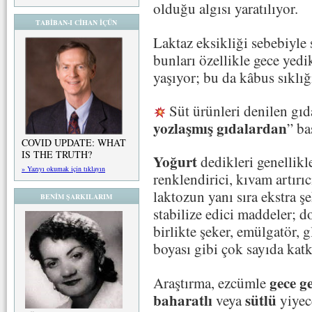
olduğu algısı yaratılıyor.
TABİBAN-I CİHAN İÇÜN
Laktaz eksikliği sebebiyle 
bunları özellikle gece yedi
yaşıyor; bu da kâbus sıklığı
Süt ürünleri denilen gıda
yozlaşmış gıdalardan
” ba
COVID UPDATE: WHAT
IS THE TRUTH?
Yoğurt
dedikleri genellikl
» Yazıyı okumak için tıklayın
renklendirici, kıvam artırı
laktozun yanı sıra ekstra ş
BENİM ŞARKILARIM
stabilize edici maddeler; 
birlikte şeker, emülgatör, 
boyası gibi çok sayıda katk
gece g
Araştırma, ezcümle
baharatlı
sütlü
veya
yiyec