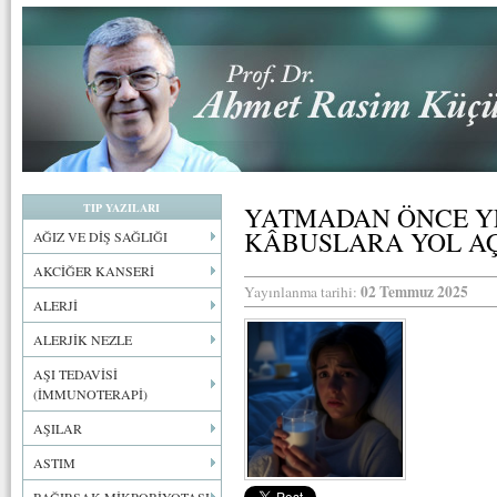
TIP YAZILARI
YATMADAN ÖNCE Y
KÂBUSLARA YOL A
AĞIZ VE DİŞ SAĞLIĞI
AKCİĞER KANSERİ
02 Temmuz 2025
Yayınlanma tarihi:
ALERJİ
ALERJİK NEZLE
AŞI TEDAVİSİ
(İMMUNOTERAPİ)
AŞILAR
ASTIM