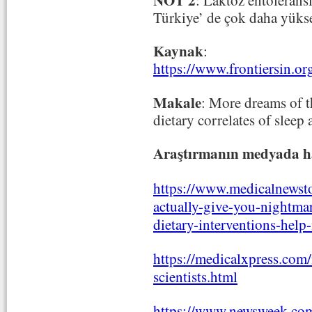
Türkiye’ de çok daha yüks
Kaynak
:
https://www.frontiersin.o
Makale
: More dreams of th
dietary correlates of slee
Araştırmanın medyada ha
https://www.medicalnewsto
actually-give-you-nightma
dietary-interventions-help
https://medicalxpress.com
scientists.html
https://www.newsweek.com/