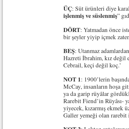
ÜÇ
: Süt ürünleri diye kara
işlenmiş ve süslenmiş
” gıd
DÖRT
: Yatmadan önce ister 
bir şeyler yiyip içmek zaten
BEŞ
: Utanmaz adamlardan 
Hazreti İbrahim, kız değil 
Cebrail, keçi değil koç.’
NOT 1
: 1900’lerin başınd
McCay, insanların hoşa git
ya da garip rüyâlar gördükl
Rarebit Fiend’in Rüyâsı- ya
yiyecek, kızarmış ekmek üz
Galler yemeği olan rarebit 
NOT 2
: Laktoz entoleran