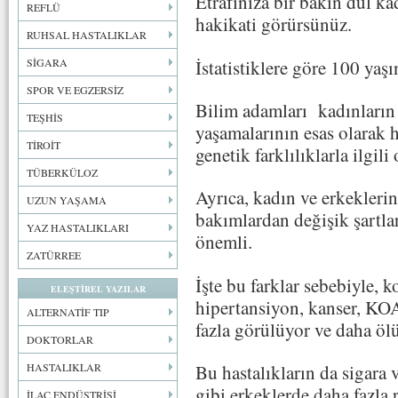
Etrafınıza bir bakın dul ka
REFLÜ
hakikati görürsünüz.
RUHSAL HASTALIKLAR
İstatistiklere göre 100 yaşı
SİGARA
SPOR VE EGZERSİZ
Bilim adamları kadınların
TEŞHİS
yaşamalarının esas olarak h
TİROİT
genetik farklılıklarla ilgi
TÜBERKÜLOZ
Ayrıca, kadın ve erkeklerin 
UZUN YAŞAMA
bakımlardan değişik şartla
YAZ HASTALIKLARI
önemli.
ZATÜRREE
İşte bu farklar sebebiyle, k
ELEŞTİREL YAZILAR
hipertansiyon, kanser, KOA
ALTERNATİF TIP
fazla görülüyor ve daha öl
DOKTORLAR
HASTALIKLAR
Bu hastalıkların da sigara v
gibi erkeklerde daha fazla r
İLAÇ ENDÜSTRİSİ