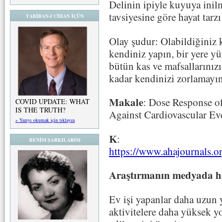
Delinin ipiyle kuyuya inil
tavsiyesine göre hayat tarz
TABİBAN-I CİHAN İÇÜN
Olay şudur: Olabildiğiniz k
kendiniz yapın, bir yere 
bütün kas ve mafsallarınızı 
kadar kendinizi zorlamayın
Makale
: Dose Response of
COVID UPDATE: WHAT
IS THE TRUTH?
Against Cardiovascular Ev
» Yazıyı okumak için tıklayın
K
:
BENİM ŞARKILARIM
https://www.ahajournal
Araştırmanın medyada ha
Ev işi yapanlar daha uzun 
aktivitelere daha yüksek yo