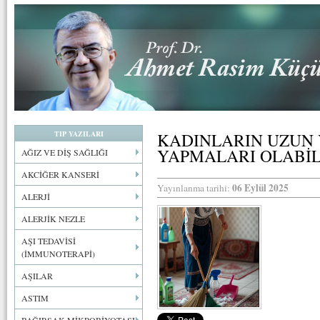
TIP YAZILARI
KADINLARIN UZUN Y
YAPMALARI OLABİL
AĞIZ VE DİŞ SAĞLIĞI
AKCİĞER KANSERİ
06 Eylül 2025
Yayınlanma tarihi:
ALERJİ
ALERJİK NEZLE
AŞI TEDAVİSİ
(İMMUNOTERAPİ)
AŞILAR
ASTIM