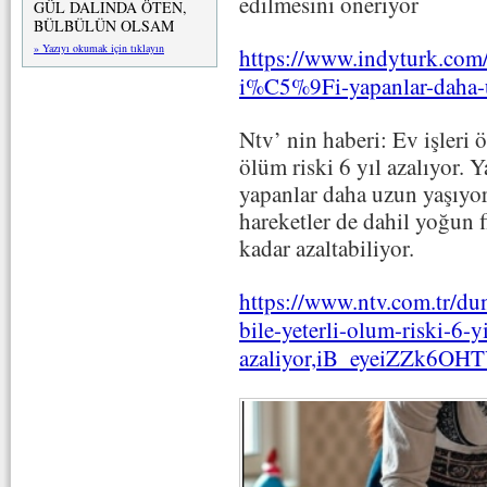
edilmesini öneriyor
GÜL DALINDA ÖTEN,
BÜLBÜLÜN OLSAM
» Yazıyı okumak için tıklayın
https://www.indyturk.co
i%C5%9Fi-yapanlar-dah
Ntv’ nin haberi: Ev işleri ö
ölüm riski 6 yıl azalıyor. Y
yapanlar daha uzun yaşıyor.
hareketler de dahil yoğun fi
kadar azaltabiliyor.
https://www.ntv.com.tr/du
bile-yeterli-olum-riski-6-yi
azaliyor,iB_eyeiZZk6O