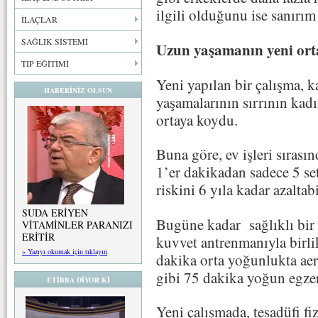
ilgili olduğunu ise sanırı
İLAÇLAR
SAĞLIK SİSTEMİ
Uzun yaşamanın yeni orta
TIP EĞİTİMİ
Yeni yapılan bir çalışma, 
HABERİNİZ OLSUN
yaşamalarının sırrının kadı
ortaya koydu.
Buna göre, ev işleri sırası
1’er dakikadan sadece 5 set
riskini 6 yıla kadar azaltab
SUDA ERİYEN
Bugüne kadar sağlıklı bir 
VİTAMİNLER PARANIZI
ERİTİR
kuvvet antrenmanıyla birli
» Yazıyı okumak için tıklayın
dakika orta yoğunlukta aer
gibi 75 dakika yoğun egzer
ETİBBA DİYOR Kİ
Yeni çalışmada, tesadüfi fiz