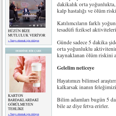
dakikalık orta yoğunlukta, 
kalp hastalığı ve ölüm risk
Katılımcıların farklı yoğunl
tesadüfi fiziksel aktiviteler
HÜZÜN BİZE
MUTLULUK VERİYOR
Günde sadece 5 dakika şidd
» Yazıyı okumak için tıklayın
orta yoğunluklu aktivitenin
DERDİME BİR ÇARE
kaynaklanan ölüm riskini az
Gelelim neticeye
Hayatımızı bilimsel araştı
kalkarsak inanın feleğimizi 
KARTON
Bilim adamları bugün 5 dak
BARDAKLARDAKİ
GÖRÜLMEYEN
bile az diye fetva erirler.
TEHLİKE
» Yazıyı okumak için tıklayın