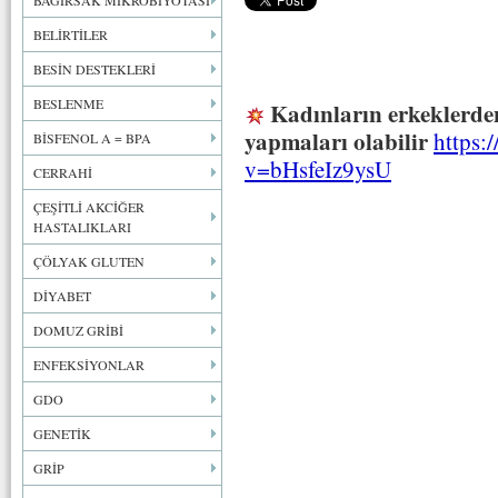
BAĞIRSAK MİKROBİYOTASI
BELİRTİLER
BESİN DESTEKLERİ
BESLENME
Kadınların erkeklerden
yapmaları olabilir
https:
BİSFENOL A = BPA
v=bHsfeIz9ysU
CERRAHİ
ÇEŞİTLİ AKCİĞER
HASTALIKLARI
ÇÖLYAK GLUTEN
DİYABET
DOMUZ GRİBİ
ENFEKSİYONLAR
GDO
GENETİK
GRİP