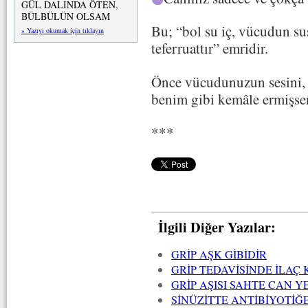
GÜL DALINDA ÖTEN,
BÜLBÜLÜN OLSAM
Bu; “bol su iç, vücudun s
» Yazıyı okumak için tıklayın
teferruattır” emridir.
Önce vücudunuzun sesini, 
benim gibi kemâle ermişsen
***
İlgili Diğer Yazılar:
GRİP AŞK GİBİDİR
GRİP TEDAVİSİNDE İLA
GRİP AŞISI SAHTE CAN Y
SİNÜZİTTE ANTİBİYOTİĞ