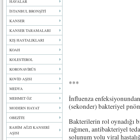
HAVALAR
İSTANBUL BRONŞİTİ
KANSER
KANSER TARAMALARI
KIŞ HASTALIKLARI
KOAH
KOLESTEROL
KORONAVİRÜS
KOVİD AŞISI
***
MEDYA
İnfluenza enfeksiyonundan 
MEHMET ÖZ
(sekonder) bakteriyel pnöm
MODERN HAYAT
OBEZİTE
Bakterilerin rol oynadığı 
RAHİM AĞZI KANSERİ
rağmen, antibakteriyel teda
AŞISI
solunum yolu viral hastalığ