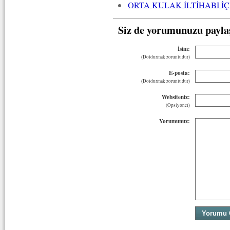
ORTA KULAK İLTİHABI İÇ
Siz de yorumunuzu payla
İsim:
(Doldurmak zorunludur)
E-posta:
(Doldurmak zorunludur)
Websiteniz:
(Opsiyonel)
Yorumunuz: