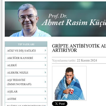
TIP YAZILARI
GRİPTE ANTİBİYOTİK A
ARTIRIYOR
AĞIZ VE DİŞ SAĞLIĞI
AKCİĞER KANSERİ
22 Kasım 2024
Yayınlanma tarihi:
ALERJİ
ALERJİK NEZLE
AŞI TEDAVİSİ
(İMMUNOTERAPİ)
AŞILAR
ASTIM