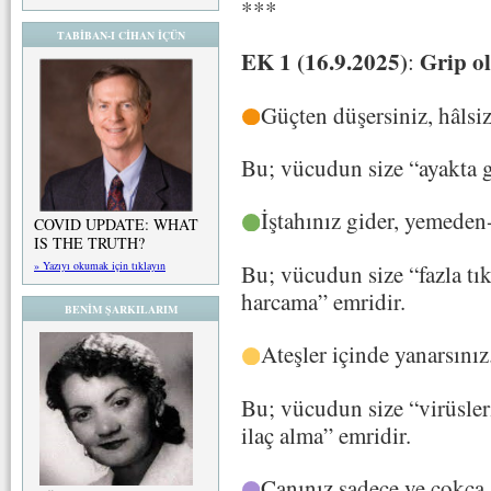
***
TABİBAN-I CİHAN İÇÜN
EK 1 (16.9.2025)
Grip ol
:
Güçten düşersiniz, hâlsi
Bu; vücudun size “ayakta ge
İştahınız gider, yemede
COVID UPDATE: WHAT
IS THE TRUTH?
» Yazıyı okumak için tıklayın
Bu; vücudun size “fazla tık
harcama” emridir.
BENİM ŞARKILARIM
Ateşler içinde yanarsınız
Bu; vücudun size “virüsler
ilaç alma” emridir.
Canınız sadece ve çokça s