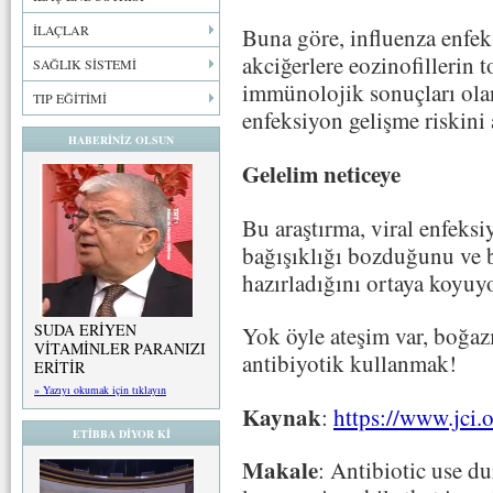
İLAÇLAR
Buna göre, influenza enfeks
akciğerlere eozinofillerin 
SAĞLIK SİSTEMİ
immünolojik sonuçları olan
TIP EĞİTİMİ
enfeksiyon gelişme riskini 
HABERİNİZ OLSUN
Gelelim neticeye
Bu araştırma, viral enfeks
bağışıklığı bozduğunu ve b
hazırladığını ortaya koyuyo
SUDA ERİYEN
Yok öyle ateşim var, boğa
VİTAMİNLER PARANIZI
antibiyotik kullanmak!
ERİTİR
» Yazıyı okumak için tıklayın
Kaynak
:
https://www.jci.
ETİBBA DİYOR Kİ
Makale
: Antibiotic use d