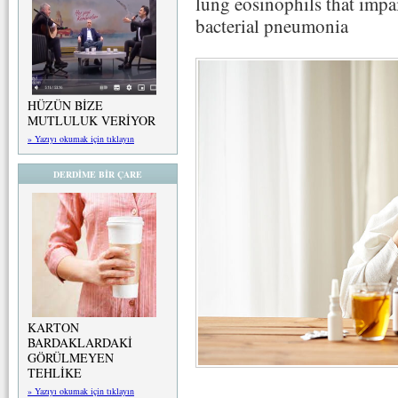
lung eosinophils that imp
bacterial pneumonia
HÜZÜN BİZE
MUTLULUK VERİYOR
» Yazıyı okumak için tıklayın
DERDİME BİR ÇARE
KARTON
BARDAKLARDAKİ
GÖRÜLMEYEN
TEHLİKE
» Yazıyı okumak için tıklayın