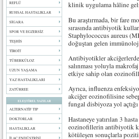
REFLÜ
klinik uygulama hâline gel
RUHSAL HASTALIKLAR
Bu araştırmada, bir fare m
SİGARA
sırasında antibiyotik kulla
SPOR VE EGZERSİZ
Staphylococcus aureus (MR
TEŞHİS
doğuştan gelen immünoloj
TİROİT
Antibiyotikler akciğerlerd
TÜBERKÜLOZ
salınması yoluyla makrofaj
UZUN YAŞAMA
etkiye sahip olan eozinofille
YAZ HASTALIKLARI
Ayrıca, influenza enfeksiyo
ZATÜRREE
akciğer eozinofilisine seb
ELEŞTİREL YAZILAR
fungal disbiyoza yol açtığı 
ALTERNATİF TIP
Hastaneye yatırılan 3 hast
DOKTORLAR
eozinofillerin antibiyotik 
HASTALIKLAR
kötüleşen sonuçlarla poziti
İLAÇ ENDÜSTRİSİ