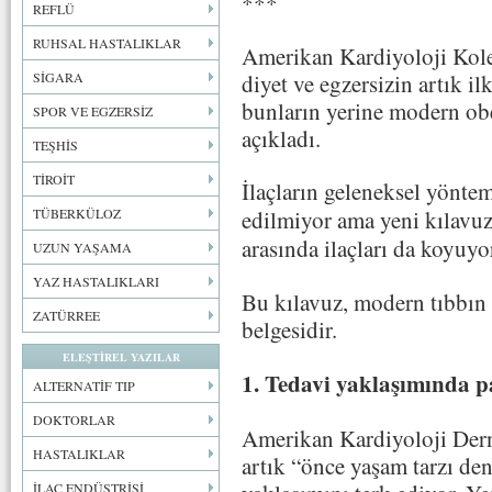
***
REFLÜ
RUHSAL HASTALIKLAR
Amerikan Kardiyoloji Kole
diyet ve egzersizin artık il
SİGARA
bunların yerine modern obez
SPOR VE EGZERSİZ
açıkladı.
TEŞHİS
TİROİT
İlaçların geleneksel yönte
edilmiyor ama yeni kılavuz
TÜBERKÜLOZ
arasında ilaçları da koyuyo
UZUN YAŞAMA
YAZ HASTALIKLARI
Bu kılavuz, modern tıbbın
ZATÜRREE
belgesidir.
ELEŞTİREL YAZILAR
1. Tedavi yaklaşımında 
ALTERNATİF TIP
DOKTORLAR
Amerikan Kardiyoloji Der
HASTALIKLAR
artık “önce yaşam tarzı dene
İLAÇ ENDÜSTRİSİ