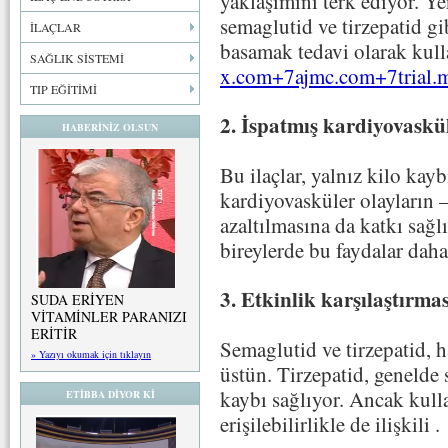
yaklaşımını terk ediyor. Ye
semaglutid ve tirzepatid gi
İLAÇLAR
basamak tedavi olarak kul
SAĞLIK SİSTEMİ
x.com
+7
ajmc.com
+7
trial
TIP EĞİTİMİ
2. İspatmış kardiyovaskü
HABERİNİZ OLSUN
Bu ilaçlar, yalnız kilo kay
kardiyovasküler olayların 
azaltılmasına da katkı sağlı
bireylerde bu faydalar daha
3. Etkinlik karşılaştırmas
SUDA ERİYEN
VİTAMİNLER PARANIZI
ERİTİR
Semaglutid ve tirzepatid, 
» Yazıyı okumak için tıklayın
üstün. Tirzepatid, genelde 
kaybı sağlıyor. Ancak kull
ETİBBA DİYOR Kİ
erişilebilirlikle de ilişkili
.