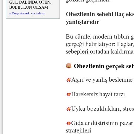
GÜL DALINDA ÖTEN,
BÜLBÜLÜN OLSAM
Obezitenin sebebi ilaç eks
» Yazıyı okumak için tıklayın
yanlışlarıdır
Bu cümle, modern tıbbın gi
gerçeği hatırlatıyor: İlaçla
sebepleri ortadan kaldırma
Obezitenin gerçek seb
Aşırı ve yanlış beslenme 
Hareketsiz hayat tarzı
Uyku bozuklukları, stres,
Gıda endüstrisinin pazar
stratejileri