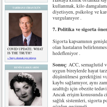
kullanmak, kilo damgalama
TABİBAN-I CİHAN İÇÜN
diyetisyen, psikolog ve ka
vurgulanıyor
.
7. Politika ve sigorta öner
Sigorta kapsamının genişleti
olan hastaların belirlenmesi
COVID UPDATE: WHAT
hedefleniyor
.
IS THE TRUTH?
» Yazıyı okumak için tıklayın
Sonuç
: ACC, semaglutid ve 
BENİM ŞARKILARIM
uygun bireylerde hayat tar
düşünülmesi gerektiğini vu
kaybı sağlamıyor, aynı zam
azalttığı için obezite tedav
Ancak erişim konusunda cid
sağlık sistemleri, sigorta 
gözden geçirmeli.