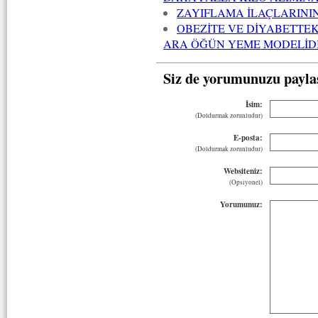
ZAYIFLAMA İLAÇLARININ
OBEZİTE VE DİYABETTEK
ARA ÖĞÜN YEME MODELİD
Siz de yorumunuzu payla
İsim:
(Doldurmak zorunludur)
E-posta:
(Doldurmak zorunludur)
Websiteniz:
(Opsiyonel)
Yorumunuz: