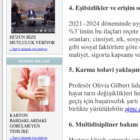
4. Eşitsizlikler ve erişim 
2021–2024 döneminde uygu
%3’ünün bu ilaçları reçete 
HÜZÜN BİZE
oranları; cinsiyet, ırk, s
MUTLULUK VERİYOR
gibi sosyal faktörlere göre
» Yazıyı okumak için tıklayın
maliyet, sigorta kapsamı ve 
DERDİME BİR ÇARE
5. Karma tedavi yaklaşım
Profesör Olivia Gilbert li
hayat tarzı değişiklikleri 
geçiş için başarısızlık şart
birlikte yürütülebilir
ajmc
KARTON
BARDAKLARDAKİ
6. Multidisipliner bakım v
GÖRÜLMEYEN
TEHLİKE
Hastaya klinik ortamda say
» Yazıyı okumak için tıklayın