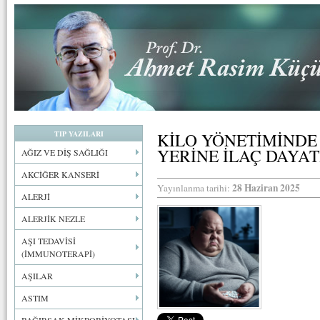
TIP YAZILARI
KİLO YÖNETİMİNDE 
YERİNE İLAÇ DAYAT
AĞIZ VE DİŞ SAĞLIĞI
AKCİĞER KANSERİ
28 Haziran 2025
Yayınlanma tarihi:
ALERJİ
ALERJİK NEZLE
AŞI TEDAVİSİ
(İMMUNOTERAPİ)
AŞILAR
ASTIM