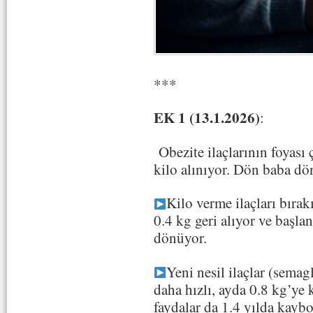
***
EK 1 (13.1.2026)
:
Obezite ilaçlarının foyası 
kilo alınıyor. Dön baba d
Kilo verme ilaçları bırak
0.4 kg geri alıyor ve başlan
dönüyor.
Yeni nesil ilaçlar (semagl
daha hızlı, ayda 0.8 kg’ye 
faydalar da 1.4 yılda kaybo