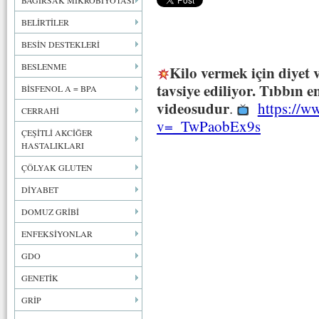
BAĞIRSAK MİKROBİYOTASI
BELİRTİLER
BESİN DESTEKLERİ
BESLENME
Kilo vermek için diyet v
tavsiye ediliyor. Tıbbın 
BİSFENOL A = BPA
videosudur
.
https://w
CERRAHİ
v=_TwPaobEx9s
ÇEŞİTLİ AKCİĞER
HASTALIKLARI
ÇÖLYAK GLUTEN
DİYABET
DOMUZ GRİBİ
ENFEKSİYONLAR
GDO
GENETİK
GRİP