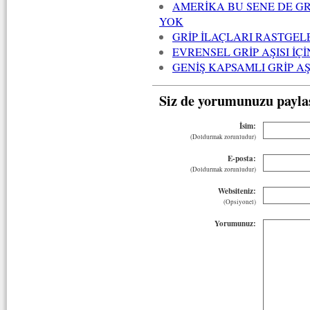
AMERİKA BU SENE DE GRİ
YOK
GRİP İLAÇLARI RASTGE
EVRENSEL GRİP AŞISI İ
GENİŞ KAPSAMLI GRİP A
Siz de yorumunuzu payla
İsim:
(Doldurmak zorunludur)
E-posta:
(Doldurmak zorunludur)
Websiteniz:
(Opsiyonel)
Yorumunuz: