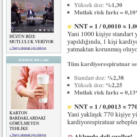
%1,30
Yüksek doz:
Mutlak risk farkı = 0,1
NNT = 1 / 0,0010 ≈ 1.
Yani 1000 kişiye standart 
HÜZÜN BİZE
yapıldığında, 1 kişi kardiy
MUTLULUK VERİYOR
yatmaktan korunmuş oluyo
» Yazıyı okumak için tıklayın
DERDİME BİR ÇARE
Tüm kardiyorespiratuar seb
%2,38
Standart doz:
%2,25
Yüksek doz:
Mutlak risk farkı = 0,1
NNT = 1 / 0,0013 ≈ 77
KARTON
Yani yaklaşık 770 kişiye yü
BARDAKLARDAKİ
kardiyorespiratuar sebeple
GÖRÜLMEYEN
TEHLİKE
Aklımda deli sualler!
» Yazıyı okumak için tıklayın