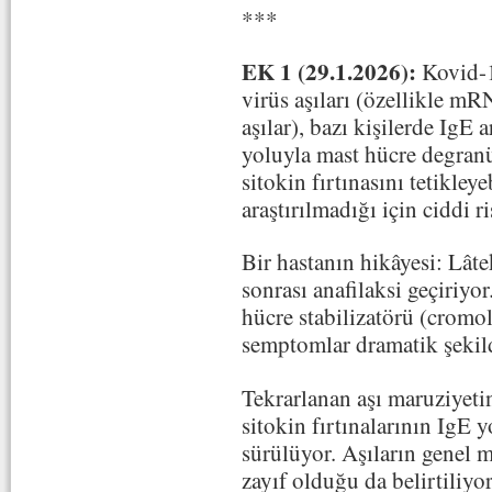
***
EK 1 (29.1.2026):
Kovid-1
virüs aşıları (özellikle mRN
aşılar), bazı kişilerde IgE ar
yoluyla mast hücre degra
sitokin fırtınasını tetikle
araştırılmadığı için ciddi ri
Bir hastanın hikâyesi: Lâtek
sonrası anafilaksi geçiriyo
hücre stabilizatörü (cromo
semptomlar dramatik şekild
Tekrarlanan aşı maruziyetin
sitokin fırtınalarının IgE y
sürülüyor. Aşıların genel mo
zayıf olduğu da belirtiliyor