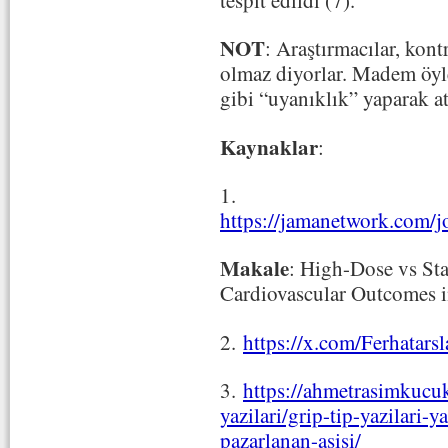
NOT
: Araştırmacılar, kon
olmaz diyorlar. Madem öyle
gibi “uyanıklık” yaparak at
Kaynaklar
:
1.
https://jamanetwork.com/j
Makale
: High-Dose vs St
Cardiovascular Outcomes i
2.
https://x.com/Ferhatar
3.
https://ahmetrasimkucuk
yazilari/grip-tip-yazilari-y
pazarlanan-asisi/