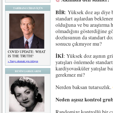
TABİBAN-I CİHAN İÇÜN
BİR
: Yüksek doz aşı diye 
standart aşılardan beklene
olduğuna ve bu araştırma he
olmadığını gösterdiğine gö
dozlusunun da standart do
sonucu çıkmıyor mu?
COVID UPDATE: WHAT
İKİ
: Yüksek doz aşının gri
IS THE TRUTH?
yatışları önlemede standar
» Yazıyı okumak için tıklayın
kardiyovasküler yatışlar b
BENİM ŞARKILARIM
gerekmez mi?
Nerden baksan tutarsızlık.
Neden aşısız kontrol gru
Randomize kontrollü bir ça