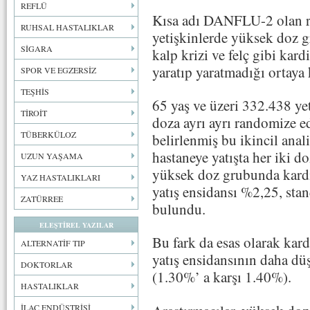
REFLÜ
Kısa adı DANFLU-2 olan ra
RUHSAL HASTALIKLAR
yetişkinlerde yüksek doz gr
SİGARA
kalp krizi ve felç gibi kard
yaratıp yaratmadığı ortaya
SPOR VE EGZERSİZ
TEŞHİS
65 yaş ve üzeri 332.438 ye
TİROİT
doza ayrı ayrı randomize e
TÜBERKÜLOZ
belirlenmiş bu ikincil ana
hastaneye yatışta her iki d
UZUN YAŞAMA
yüksek doz grubunda kardi
YAZ HASTALIKLARI
yatış ensidansı %2,25, sta
ZATÜRREE
bulundu.
ELEŞTİREL YAZILAR
Bu fark da esas olarak kar
ALTERNATİF TIP
yatış ensidansının daha d
DOKTORLAR
(1.30%’ a karşı 1.40%).
HASTALIKLAR
İLAÇ ENDÜSTRİSİ