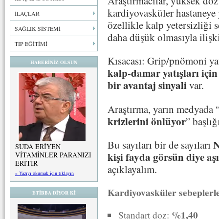
Araştırmacılar, yüksek doz 
kardiyovasküler hastaneye y
İLAÇLAR
özellikle kalp yetersizliği 
SAĞLIK SİSTEMİ
daha düşük olmasıyla ilişki
TIP EĞİTİMİ
Kısacası: Grip/pnömoni yat
HABERİNİZ OLSUN
kalp-damar yatışları içi
bir avantaj sinyali
var.
Araştırma, yarın medyada 
krizlerini önlüyor
” başlığ
N
Bu sayıları bir de sayıları
SUDA ERİYEN
kişi fayda görsün diye aşı
VİTAMİNLER PARANIZI
ERİTİR
açıklayalım.
» Yazıyı okumak için tıklayın
Kardiyovasküler sebeplerle
ETİBBA DİYOR Kİ
%1,40
Standart doz: