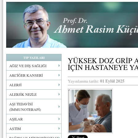
TIP YAZILARI
YÜKSEK DOZ GRİP A
İÇİN HASTANEYE Y
AĞIZ VE DİŞ SAĞLIĞI
AKCİĞER KANSERİ
01 Eylül 2025
Yayınlanma tarihi:
ALERJİ
ALERJİK NEZLE
AŞI TEDAVİSİ
(İMMUNOTERAPİ)
AŞILAR
ASTIM