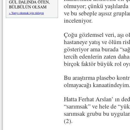
GÜL DALINDA ÖTEN,
olmuyor; çünkü yaşlılarda i
BÜLBÜLÜN OLSAM
ve bu sebeple aşısız grupl
» Yazıyı okumak için tıklayın
inceleniyor.
Çoğu gözlemsel veri, aşı o
hastaneye yatış ve ölüm r
gösteriyor ama burada “sağl
tercih edenlerin zaten daha 
birçok faktör büyük rol oy
Bu araştırma plasebo kontro
olmayacağı kanaatindeyim
Hatta Ferhat Arslan’ ın ded
“sarımsak” ve hele de “yük
sarımsak grubu bu uygulam
(2).