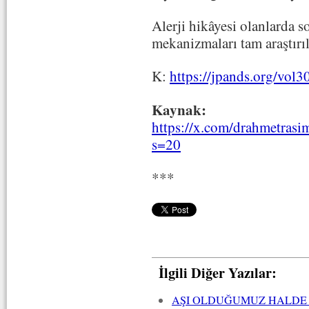
Alerji hikâyesi olanlarda s
mekanizmaları tam araştırıl
K:
https://jpands.org/vol
Kaynak:
https://x.com/drahmetras
s=20
***
İlgili Diğer Yazılar:
AŞI OLDUĞUMUZ HALDE 