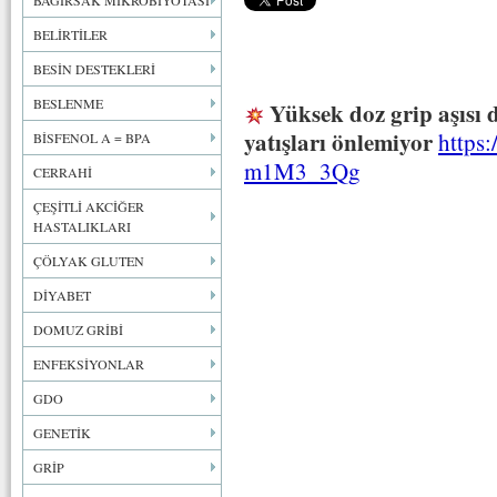
BAĞIRSAK MİKROBİYOTASI
BELİRTİLER
BESİN DESTEKLERİ
BESLENME
Yüksek doz grip aşısı d
yatışları önlemiyor
https
BİSFENOL A = BPA
m1M3_3Qg
CERRAHİ
ÇEŞİTLİ AKCİĞER
HASTALIKLARI
ÇÖLYAK GLUTEN
DİYABET
DOMUZ GRİBİ
ENFEKSİYONLAR
GDO
GENETİK
GRİP