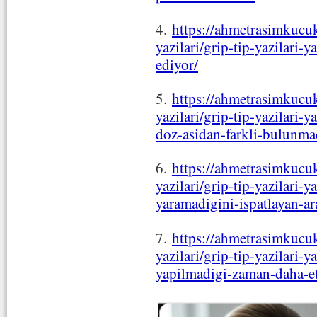
4.
https://ahmetrasimkucuk
yazilari/grip-tip-yazilari-y
ediyor/
5.
https://ahmetrasimkucuk
yazilari/grip-tip-yazilari-y
doz-asidan-farkli-bulunma
6.
https://ahmetrasimkucuk
yazilari/grip-tip-yazilari-ya
yaramadigini-ispatlayan-ar
7.
https://ahmetrasimkucuk
yazilari/grip-tip-yazilari-ya
yapilmadigi-zaman-daha-et