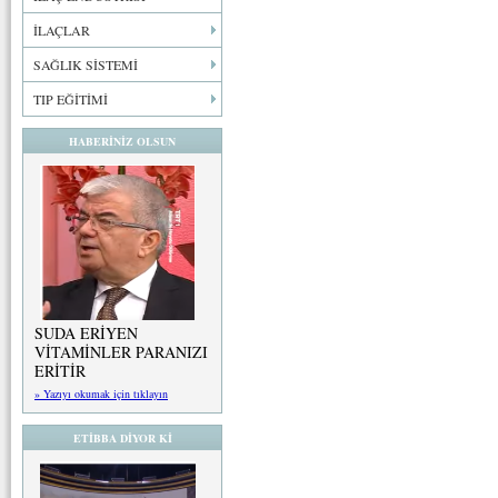
İLAÇLAR
SAĞLIK SİSTEMİ
TIP EĞİTİMİ
HABERİNİZ OLSUN
SUDA ERİYEN
VİTAMİNLER PARANIZI
ERİTİR
» Yazıyı okumak için tıklayın
ETİBBA DİYOR Kİ