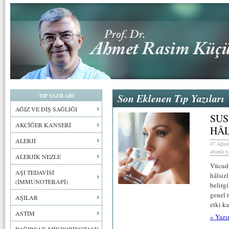
Son Eklenen Tıp Yazıları
TIP YAZILARI
AĞIZ VE DİŞ SAĞLIĞI
SUS
AKCİĞER KANSERİ
HÂL
ALERJİ
07 Ağust
altında y
ALERJİK NEZLE
Vücudu
AŞI TEDAVİSİ
hâlsiz
(İMMUNOTERAPİ)
belirg
genel 
AŞILAR
etki ka
ASTIM
» Yazı