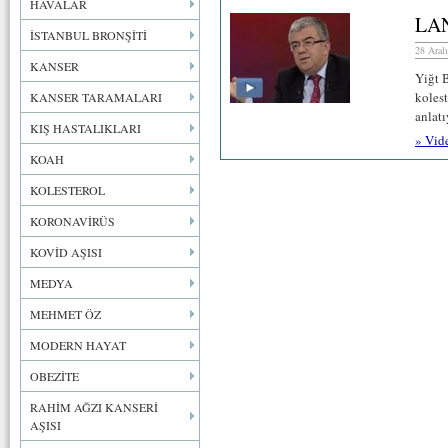
HAVALAR
LA
İSTANBUL BRONŞİTİ
28 Aral
KANSER
Yiğt 
koles
KANSER TARAMALARI
anlat
KIŞ HASTALIKLARI
» Vid
KOAH
KOLESTEROL
KORONAVİRÜS
KOVİD AŞISI
MEDYA
MEHMET ÖZ
MODERN HAYAT
OBEZİTE
RAHİM AĞZI KANSERİ
AŞISI