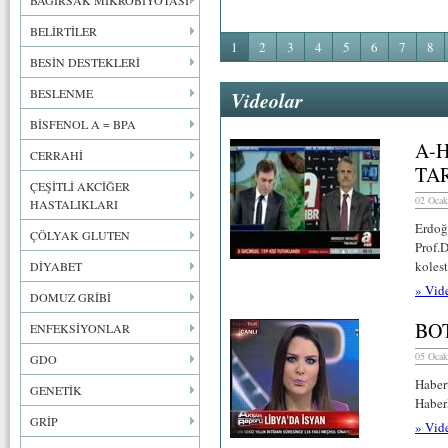
BAĞIRSAK MİKROBİYOTASI
BELİRTİLER
1
2
3
4
5
6
7
8
BESİN DESTEKLERİ
BESLENME
Videolar
BİSFENOL A = BPA
A-
CERRAHİ
TA
ÇEŞİTLİ AKCİĞER
02 Ocak
HASTALIKLARI
Erdoğ
ÇÖLYAK GLUTEN
Prof.
koles
DİYABET
» Vid
DOMUZ GRİBİ
BO
ENFEKSİYONLAR
05 Ocak
GDO
Haber
GENETİK
Haber
GRİP
» Vid