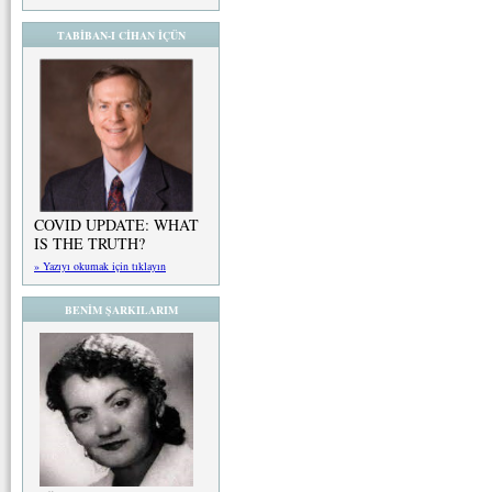
TABİBAN-I CİHAN İÇÜN
COVID UPDATE: WHAT
IS THE TRUTH?
» Yazıyı okumak için tıklayın
BENİM ŞARKILARIM