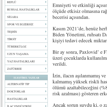
REFLÜ
Emniyeti ve etkinliği açıs
RUHSAL HASTALIKLAR
ölçüde etkisiz olmasına ra
becerisi açısından.
SİGARA
SPOR VE EGZERSİZ
Kasım 2021’de, henüz herh
TEŞHİS
Biden Yönetimi, ruhsatı D
kişiyi tedavi edecek miktar
TİROİT
TÜBERKÜLOZ
Bir ay sonra, Paxlovid’ e 
UZUN YAŞAMA
üzeri çocuklarda kullanılm
YAZ HASTALIKLARI
verildi.
ZATÜRREE
İzin, ilacın aşılanmamış v
ELEŞTİREL YAZILAR
kalmamış yüksek riskli hast
ALTERNATİF TIP
ölümü azaltabileceğini (%8
DOKTORLAR
risk azalması) gösteren erk
HASTALIKLAR
Ancak sorun şuydu ki, o z
İLAÇ ENDÜSTRİSİ