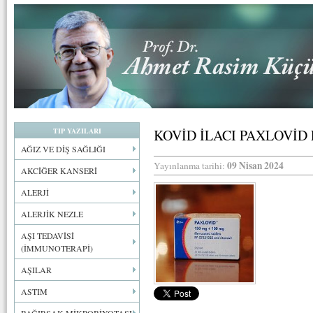
TIP YAZILARI
KOVİD İLACI PAXLOVİD
AĞIZ VE DİŞ SAĞLIĞI
09 Nisan 2024
Yayınlanma tarihi:
AKCİĞER KANSERİ
ALERJİ
ALERJİK NEZLE
AŞI TEDAVİSİ
(İMMUNOTERAPİ)
AŞILAR
ASTIM