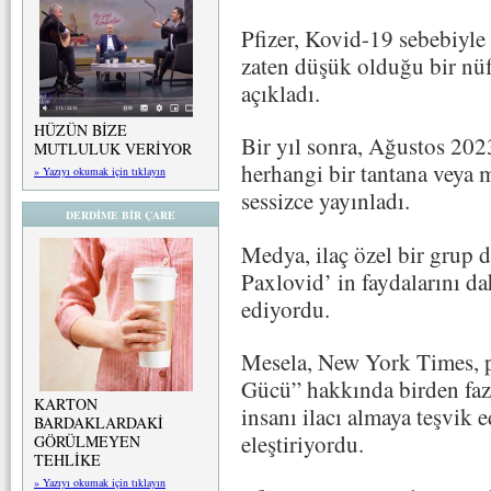
Pfizer, Kovid-19 sebebiyle
zaten düşük olduğu bir nü
açıkladı.
HÜZÜN BİZE
Bir yıl sonra, Ağustos 202
MUTLULUK VERİYOR
herhangi bir tantana veya
» Yazıyı okumak için tıklayın
sessizce yayınladı.
DERDİME BİR ÇARE
Medya, ilaç özel bir grup 
Paxlovid’ in faydalarını da
ediyordu.
Mesela, New York Times, p
Gücü” hakkında birden fazl
KARTON
insanı ilacı almaya teşvik 
BARDAKLARDAKİ
eleştiriyordu.
GÖRÜLMEYEN
TEHLİKE
» Yazıyı okumak için tıklayın