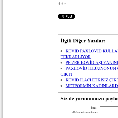
***
İlgili Diğer Yazılar:
KOVİD PAXLOVİD KULLAN
TEKRARLIYOR
PFİZER KOVİD AŞI YANIN
PAXLOVİD İLLÜZYONUN 
ÇIKTI
KOVİD İLACI ETKİSİZ ÇIK
METFORMİN KADINLARDA
Siz de yorumunuzu payla
İsim:
(Doldurmak zorunludur)