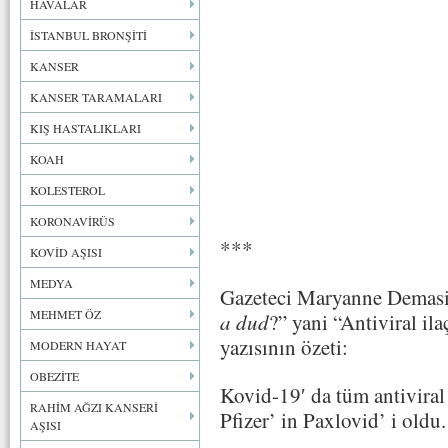
HAVALAR
İSTANBUL BRONŞİTİ
KANSER
KANSER TARAMALARI
KIŞ HASTALIKLARI
KOAH
KOLESTEROL
KORONAVİRÜS
***
KOVİD AŞISI
MEDYA
Gazeteci Maryanne Demasi
MEHMET ÖZ
a dud
?” yani “Antiviral il
yazısının özeti:
MODERN HAYAT
OBEZİTE
Kovid-19′ da tüm antiviral 
RAHİM AĞZI KANSERİ
Pfizer’ in Paxlovid’ i oldu.
AŞISI