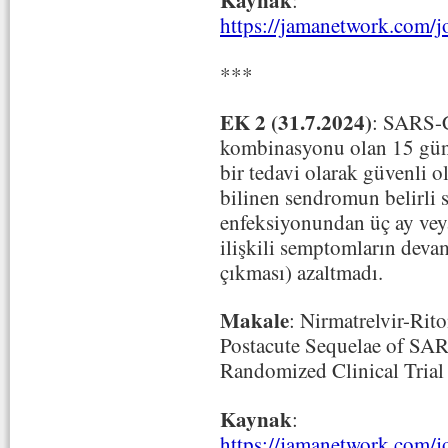
Kaynak
:
https://jamanetwork.com/j
***
EK 2 (31.7.2024)
: SARS-C
kombinasyonu olan 15 gün
bir tedavi olarak güvenli 
bilinen sendromun belirli
enfeksiyonundan üç ay vey
ilişkili semptomların deva
çıkması) azaltmadı.
Makale
: Nirmatrelvir-Ri
Postacute Sequelae of S
Randomized Clinical Trial
Kaynak
:
https://jamanetwork.com/j