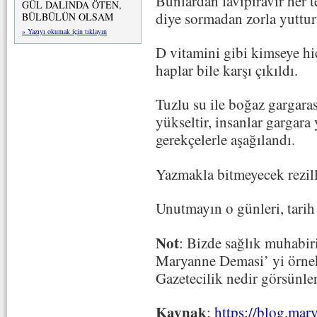
Bunlardan favipiravir her te
GÜL DALINDA ÖTEN,
diye sormadan zorla yuttu
BÜLBÜLÜN OLSAM
» Yazıyı okumak için tıklayın
D vitamini gibi kimseye hi
haplar bile karşı çıkıldı.
Tuzlu su ile boğaz gargaras
yükseltir, insanlar gargara
gerekçelerle aşağılandı.
Yazmakla bitmeyecek rezill
Unutmayın o günleri, tarih 
Not
: Bizde sağlık muhabiri
Maryanne Demasi’ yi örne
Gazetecilik nedir görsünler,
Kaynak
:
https://blog.mar