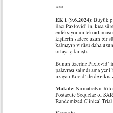
***
EK 1 (9.6.2024)
: Büyük p
ilacı Paxlovid’ in, kısa sür
enfeksiyonun tekrarlamasına
kişilerin sadece uzun bir 
kalmayıp virüsü daha uzun
ortaya çıkmıştı.
Bunun üzerine Paxlovid’ i
palavrası salındı ama yeni
uzayan Kovid’ de de etkisi
Makale
: Nirmatrelvir-Ri
Postacute Sequelae of S
Randomized Clinical Trial