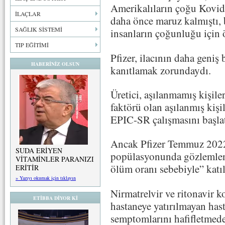
Amerikalıların çoğu Kovid-
İLAÇLAR
daha önce maruz kalmıştı, 
SAĞLIK SİSTEMİ
insanların çoğunluğu için 
TIP EĞİTİMİ
Pfizer, ilacının daha geniş 
HABERİNİZ OLSUN
kanıtlamak zorundaydı.
Üretici, aşılanmamış kişile
faktörü olan aşılanmış kişi
EPIC-SR çalışmasını başlat
Ancak Pfizer Temmuz 2022′ 
SUDA ERİYEN
popülasyonunda gözlemlene
VİTAMİNLER PARANIZI
ölüm oranı sebebiyle” katıl
ERİTİR
» Yazıyı okumak için tıklayın
Nirmatrelvir ve ritonavir 
ETİBBA DİYOR Kİ
hastaneye yatırılmayan has
semptomlarını hafifletmede