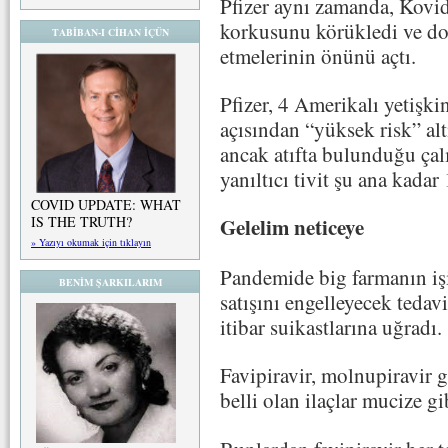
Pfizer aynı zamanda, Kovid-
korkusunu körükledi ve dokt
TABİBAN-I CİHAN İÇÜN
etmelerinin önünü açtı.
Pfizer, 4 Amerikalı yetişk
açısından “yüksek risk” alt
ancak atıfta bulunduğu ça
yanıltıcı tivit şu ana kada
COVID UPDATE: WHAT
IS THE TRUTH?
Gelelim neticeye
» Yazıyı okumak için tıklayın
Pandemide big farmanın işi
BENİM ŞARKILARIM
satışını engelleyecek tedav
itibar suikastlarına uğradı.
Favipiravir, molnupiravir 
belli olan ilaçlar mucize g