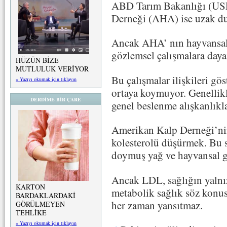
ABD Tarım Bakanlığı (USD
Derneği (AHA) ise uzak du
Ancak AHA’ nın hayvansal p
gözlemsel çalışmalara daya
HÜZÜN BİZE
MUTLULUK VERİYOR
Bu çalışmalar ilişkileri gö
» Yazıyı okumak için tıklayın
ortaya koymuyor. Genellikle
DERDİME BİR ÇARE
genel beslenme alışkanlıkla
Amerikan Kalp Derneği’ni
kolesterolü düşürmek. Bu s
doymuş yağ ve hayvansal gıd
Ancak LDL, sağlığın yalnız
KARTON
metabolik sağlık söz konu
BARDAKLARDAKİ
her zaman yansıtmaz.
GÖRÜLMEYEN
TEHLİKE
» Yazıyı okumak için tıklayın