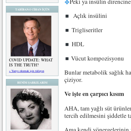
Peki ya insülin direncine
TABİBAN-I CİHAN İÇÜN
Açlık insülini
Trigliseritler
HDL
Vücut kompozisyonu
COVID UPDATE: WHAT
IS THE TRUTH?
Bunlar metabolik sağlık h
» Yazıyı okumak için tıklayın
çiziyor.
BENİM ŞARKILARIM
Ve işte en çarpıcı kısım
AHA, tam yağlı süt ürünleri
tercih edilmesini şiddetle t
Ama kendi yönergelerinin i