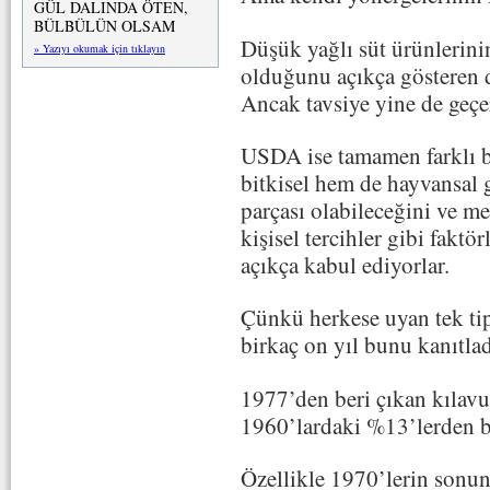
GÜL DALINDA ÖTEN,
BÜLBÜLÜN OLSAM
Düşük yağlı süt ürünlerini
» Yazıyı okumak için tıklayın
olduğunu açıkça gösteren d
Ancak tavsiye yine de geçer
USDA ise tamamen farklı b
bitkisel hem de hayvansal 
parçası olabileceğini ve me
kişisel tercihler gibi fakt
açıkça kabul ediyorlar.
Çünkü herkese uyan tek tip
birkaç on yıl bunu kanıtlad
1977’den beri çıkan kılav
1960’lardaki %13’lerden b
Özellikle 1970’lerin sonu