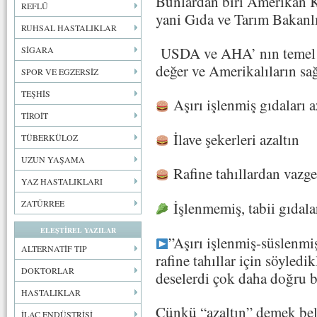
Bunlardan biri Amerikan 
REFLÜ
yani Gıda ve Tarım Bakanlı
RUHSAL HASTALIKLAR
USDA ve AHA’ nın temel k
SİGARA
değer ve Amerikalıların sa
SPOR VE EGZERSİZ
TEŞHİS
Aşırı işlenmiş gıdaları a
TİROİT
İlave şekerleri azaltın
TÜBERKÜLOZ
UZUN YAŞAMA
Rafine tahıllardan vazge
YAZ HASTALIKLARI
ZATÜRREE
İşlenmemiş, tabii gıdala
ELEŞTİREL YAZILAR
”Aşırı işlenmiş-süslenmiş
ALTERNATİF TIP
rafine tahıllar için söyledi
DOKTORLAR
deselerdi çok daha doğru bi
HASTALIKLAR
Çünkü “azaltın” demek beli
İLAÇ ENDÜSTRİSİ