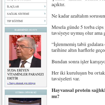
açıktır.
İLAÇLAR
SAĞLIK SİSTEMİ
Ne kadar azaltalım sorusun
TIP EĞİTİMİ
Mesela günde 5 torba cips 
HABERİNİZ OLSUN
tavsiyeye uymuş olur ama 
“İşlenmemiş tabii gıdalar
tarihine altın harflerle geç
Bundan sonra işler karışıyo
SUDA ERİYEN
Her iki kuruluşun bu ortak 
VİTAMİNLER PARANIZI
tavsiyeleri var.
ERİTİR
» Yazıyı okumak için tıklayın
Hayvansal protein sağlıkl
ETİBBA DİYOR Kİ
mı?