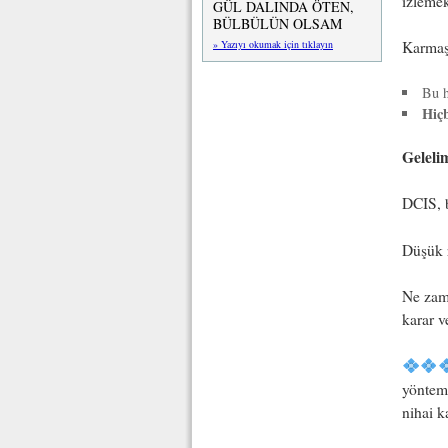
izlemek 
GÜL DALINDA ÖTEN,
BÜLBÜLÜN OLSAM
» Yazıyı okumak için tıklayın
Karmaşı
Bu 
Hiçb
Geleli
DCIS, b
Düşük r
Ne zama
karar v
yönteml
nihai k