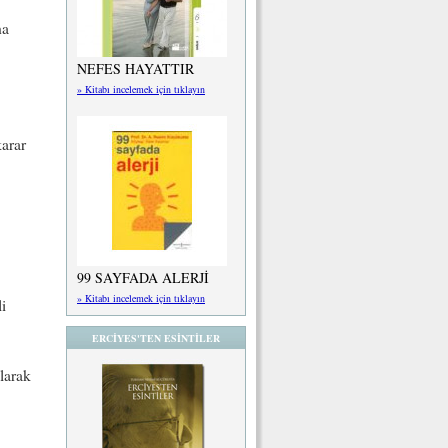
ha
NEFES HAYATTIR
» Kitabı incelemek için tıklayın
karar
99 SAYFADA ALERJİ
» Kitabı incelemek için tıklayın
i
ERCİYES'TEN ESİNTİLER
larak