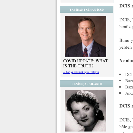
DCIS 
TABİBAN-I CİHAN İÇÜN
DCIS, “
henüz ç
Bunu şö
yerden 
Ne olu
COVID UPDATE: WHAT
IS THE TRUTH?
» Yazıyı okumak için tıklayın
DCIS
Baz
BENİM ŞARKILARIM
Bazı
Anca
DCIS 
DCIS, “
hâle ge