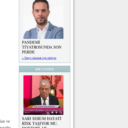
PANDEMİ
TİYATROSUNDA SON
PERDE
» Yazıyı okumak için tıklayın
BİR TAVSİYE
SARI SERUM HAYATİ
lan ve
RİSK TAŞIYOR MU,
arafta