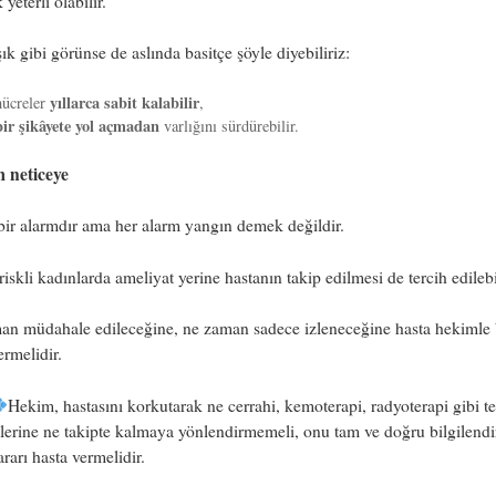
yeterli olabilir.
k gibi görünse de aslında basitçe şöyle diyebiliriz:
yıllarca sabit kalabilir
hücreler
,
ir şikâyete yol açmadan
varlığını sürdürebilir.
m neticeye
ir alarmdır ama her alarm yangın demek değildir.
iskli kadınlarda ameliyat yerine hastanın takip edilmesi de tercih edilebil
n müdahale edileceğine, ne zaman sadece izleneceğine hasta hekimle b
ermelidir.
Hekim, hastasını korkutarak ne cerrahi, kemoterapi, radyoterapi gibi t
erine ne takipte kalmaya yönlendirmemeli, onu tam ve doğru bilgilendi
ararı hasta vermelidir.