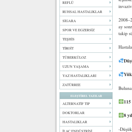
REFLÜ
invaziv
RUHSAL HASTALIKLAR
2008–20
SİGARA
ay sonr
SPOR VE EGZERSİZ
takip s
TEŞHİS
Hastala
TİROİT
TÜBERKÜLOZ
Düş
UZUN YAŞAMA
Yük
YAZ HASTALIKLARI
ZATÜRREE
Buluna
ELEŞTİREL YAZILAR
115
ALTERNATİF TIP
DOKTORLAR
8 yı
HASTALIKLAR
-Düşük
İLAÇ ENDÜSTRİSİ