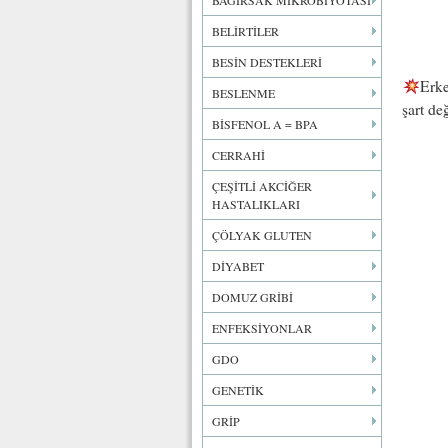
BAĞIRSAK MİKROBİYOTASI
BELİRTİLER
BESİN DESTEKLERİ
Erke
BESLENME
şart de
BİSFENOL A = BPA
CERRAHİ
ÇEŞİTLİ AKCİĞER
HASTALIKLARI
ÇÖLYAK GLUTEN
DİYABET
DOMUZ GRİBİ
ENFEKSİYONLAR
GDO
GENETİK
GRİP