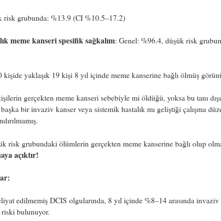
k risk grubunda: %13.9 (CI %10.5–17.2)
llık meme kanseri spesifik sağkalım
: Genel: %96.4, düşük risk grubu
 kişide yaklaşık 19 kişi 8 yıl içinde meme kanserine bağlı ölmüş görün
işilerin gerçekten meme kanseri sebebiyle mi öldüğü, yoksa bu tanı dış
 başka bir invaziv kanser veya sistemik hastalık mı geliştiği çalışma dü
ndırılmamış.
k risk grubundaki ölümlerin gerçekten meme kanserine bağlı olup olm
aya açıktır!
ar:
iyat edilmemiş DCIS olgularında, 8 yıl içinde %8–14 arasında invazi
 riski bulunuyor.