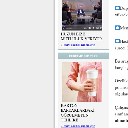
Düşü
yüksek
Meme
HÜZÜN BİZE
MUTLULUK VERİYOR
Hast
» Yazıyı okumak için tıklayın
süreci 
DERDİME BİR ÇARE
Bu ara
karşıla
Özellik
potansi
olgular
KARTON
Çalışm
BARDAKLARDAKİ
sınıfla
GÖRÜLMEYEN
olmadı
TEHLİKE
» Yazıyı okumak için tıklayın