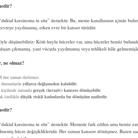
nedir?
duktal karsinoma in situ” demektir. Bu, meme kanallarının içinde bulu
evreye yayılmamış, erken evre bir kanser türüdür.
yle düşünebiliriz: Kötü huylu hücreler var, ama hücreler henüz bulund
dışarı çıkmamış, yani vücuda yayılmamış veya tehlikeli hâle gelmemişle
r, ne olmaz?
 her zaman ilerlemez.
yıllarca değişmeden kalabilir
ı durumlarda
.
gerçek (invaziv) kansere dönüşebilir
 kişilerde zamanla
.
düşük riskli kadınlarda bu dönüşüm nadirdir
k özellikle
.
nedir?
duktal karsinoma in situ” demektir. Memede fark edilen ama henüz zar
lmemiş hücre değişiklikleridir. Her zaman kansere dönüşmez. Bazen sa