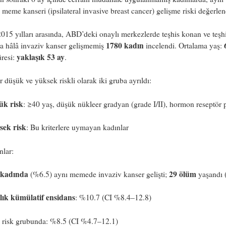
 meme kanseri (ipsilateral invasive breast cancer) gelişme riski değerlend
15 yılları arasında, ABD’deki onaylı merkezlerde teşhis konan ve teşh
1780 kadın
a hâlâ invaziv kanser gelişmemiş
incelendi. Ortalama yaş:
yaklaşık 53 ay
üresi:
.
r düşük ve yüksek riskli olarak iki gruba ayrıldı:
ük risk
: ≥40 yaş, düşük nükleer gradyan (grade I/II), hormon reseptör p
sek risk
: Bu kriterlere uymayan kadınlar
nlar:
 kadında
29 ölüm
(%6.5) aynı memede invaziv kanser gelişti;
yaşandı 
llık kümülatif ensidans
: %10.7 (CI %8.4–12.8)
 risk grubunda: %8.5 (CI %4.7–12.1)