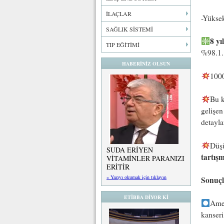
İLAÇLAR
-Yükse
SAĞLIK SİSTEMİ
8 yı
TIP EĞİTİMİ
%98.1.
HABERİNİZ OLSUN
1000
Bu k
gelişen
detayla
Düşü
SUDA ERİYEN
tartışm
VİTAMİNLER PARANIZI
ERİTİR
» Yazıyı okumak için tıklayın
Sonuçl
ETİBBA DİYOR Kİ
Amel
kanseri