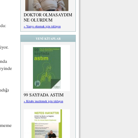
DOKTOR OLMASAYDIM
NE OLURDUM
nda:
» Yazıyı okumak için tıklayın
YENİ KİTAPLAR
üyor.
ında
zeyinde
adığı
99 SAYFADA ASTIM
» Kitabı incelemek için tıklayın
v meme