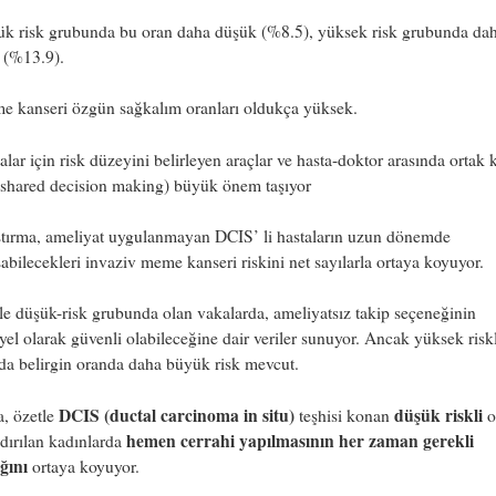
k risk grubunda bu oran daha düşük (%8.5), yüksek risk grubunda da
 (%13.9).
 kanseri özgün sağkalım oranları oldukça yüksek.
alar için risk düzeyini belirleyen araçlar ve hasta-doktor arasında ortak 
(shared decision making) büyük önem taşıyor
ştırma, ameliyat uygulanmayan DCIS’ li hastaların uzun dönemde
şabilecekleri invaziv meme kanseri riskini net sayılarla ortaya koyuyor.
le düşük-risk grubunda olan vakalarda, ameliyatsız takip seçeneğinin
yel olarak güvenli olabileceğine dair veriler sunuyor. Ancak yüksek riskl
da belirgin oranda daha büyük risk mevcut.
DCIS (ductal carcinoma in situ)
düşük riskli
a, özetle
teşhisi konan
o
hemen cerrahi yapılmasının her zaman gerekli
ndırılan kadınlarda
ğını
ortaya koyuyor.