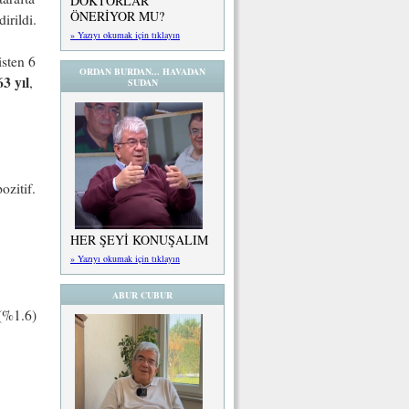
DOKTORLAR
ÖNERİYOR MU?
irildi.
» Yazıyı okumak için tıklayın
isten 6
ORDAN BURDAN... HAVADAN
63 yıl
,
SUDAN
ozitif.
HER ŞEYİ KONUŞALIM
» Yazıyı okumak için tıklayın
ABUR CUBUR
(%1.6)