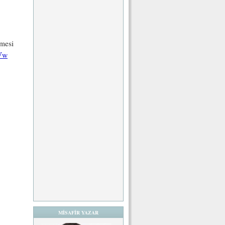
lmesi
_Vw
MİSAFİR YAZAR