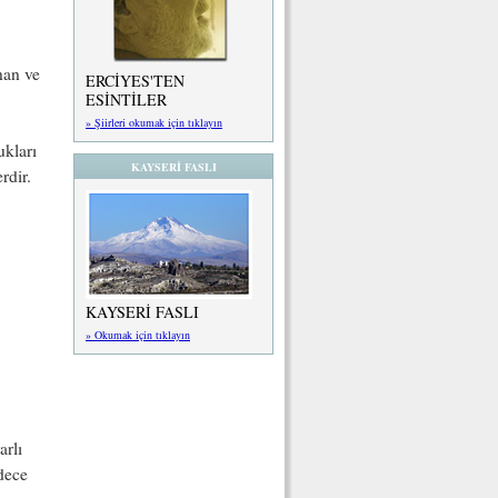
nan ve
ERCİYES'TEN
ESİNTİLER
» Şiirleri okumak için tıklayın
ukları
KAYSERİ FASLI
rdir.
KAYSERİ FASLI
» Okumak için tıklayın
arlı
dece