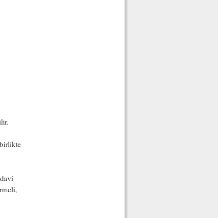
ir.
irlikte
edavi
rmeli,