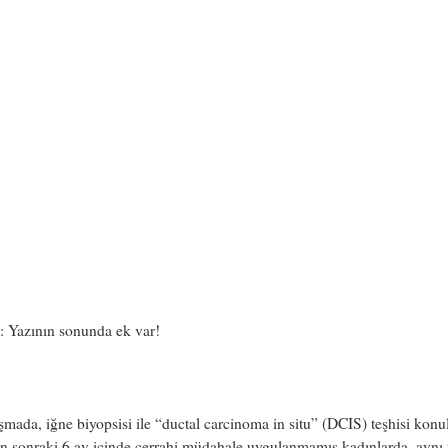
: Yazının sonunda ek var!
şmada, iğne biyopsisi ile “ductal carcinoma in situ” (DCIS) teşhisi konu
en sonraki 6 ay içinde cerrahi müdahale uygulanmamış kadınlarda, aynı t