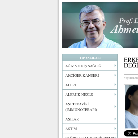
TIP YAZILARI
ERKE
DEĞ
AĞIZ VE DİŞ SAĞLIĞI
AKCİĞER KANSERİ
Yayınlanma
ALERJİ
ALERJİK NEZLE
AŞI TEDAVİSİ
(İMMUNOTERAPİ)
AŞILAR
ASTIM