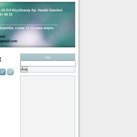
R
Ara
Arama: