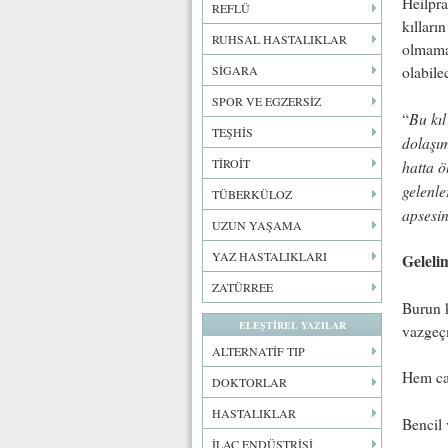
Heilpra
REFLÜ
kılları
RUHSAL HASTALIKLAR
olmama
olabile
SİGARA
SPOR VE EGZERSİZ
Bu kıl
“
TEŞHİS
dolaşım
TİROİT
hatta ö
gelenle
TÜBERKÜLOZ
apsesin
UZUN YAŞAMA
YAZ HASTALIKLARI
Geleli
ZATÜRREE
Burun k
ELEŞTİREL YAZILAR
vazgeçm
ALTERNATİF TIP
Hem ca
DOKTORLAR
HASTALIKLAR
Bencil 
İLAÇ ENDÜSTRİSİ