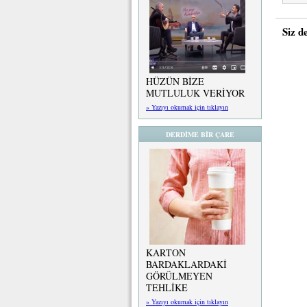
Siz d
HÜZÜN BİZE
MUTLULUK VERİYOR
» Yazıyı okumak için tıklayın
DERDİME BİR ÇARE
KARTON
BARDAKLARDAKİ
GÖRÜLMEYEN
TEHLİKE
» Yazıyı okumak için tıklayın