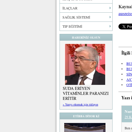
Kayna
İLAÇLAR
ausrei
SAĞLIK SİSTEMİ
TIP EĞİTİMİ
HABERİNİZ OLSUN
İlgil
BU
BU
Sİ
AS
OT
SUDA ERİYEN
VİTAMİNLER PARANIZI
Yazı 
ERİTİR
» Yazıyı okumak için tıklayın
Nure
ETİBBA DİYOR Kİ
29 K
Ben 