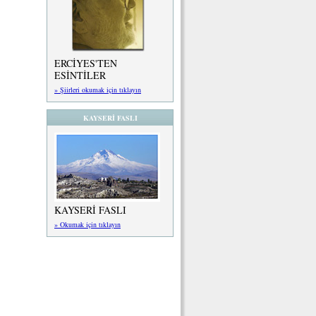
ERCİYES'TEN
ESİNTİLER
» Şiirleri okumak için tıklayın
KAYSERİ FASLI
KAYSERİ FASLI
» Okumak için tıklayın