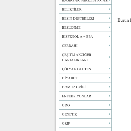
BAĞIRSAK MİKROBİYOTASI
BELİRTİLER
BESİN DESTEKLERİ
Burun k
BESLENME
BİSFENOL A = BPA
CERRAHİ
ÇEŞİTLİ AKCİĞER
HASTALIKLARI
ÇÖLYAK GLUTEN
DİYABET
DOMUZ GRİBİ
ENFEKSİYONLAR
GDO
GENETİK
GRİP