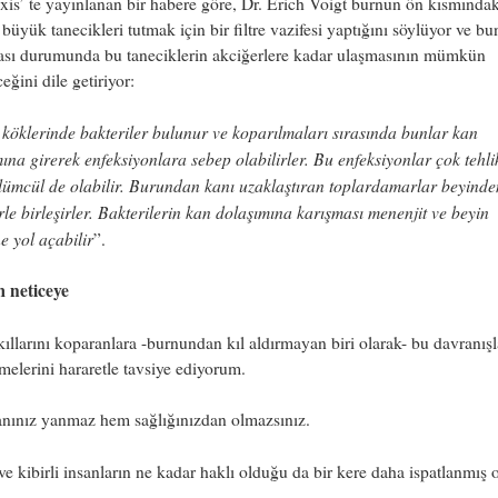
xis’ te yayınlanan bir habere göre, Dr. Erich Voigt burnun ön kısmındak
n büyük tanecikleri tutmak için bir filtre vazifesi yaptığını söylüyor ve bu
sı durumunda bu taneciklerin akciğerlere kadar ulaşmasının mümkün
ceğini dile getiriyor:
 köklerinde bakteriler bulunur ve koparılmaları sırasında bunlar kan
ına girerek enfeksiyonlara sebep olabilirler. Bu enfeksiyonlar çok tehli
lümcül de olabilir. Burundan kanı uzaklaştıran toplardamarlar beyinde
rle birleşirler. Bakterilerin kan dolaşımına karışması menenjit ve beyin
e yol açabilir
”.
m neticeye
ıllarını koparanlara -burnundan kıl aldırmayan biri olarak- bu davranış
elerini hararetle tavsiye ediyorum.
nınız yanmaz hem sağlığınızdan olmazsınız.
ve kibirli insanların ne kadar haklı olduğu da bir kere daha ispatlanmış 