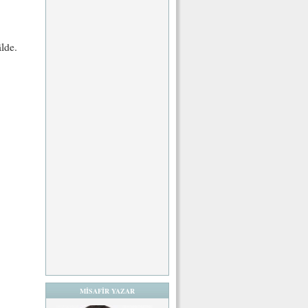
lde.
MİSAFİR YAZAR