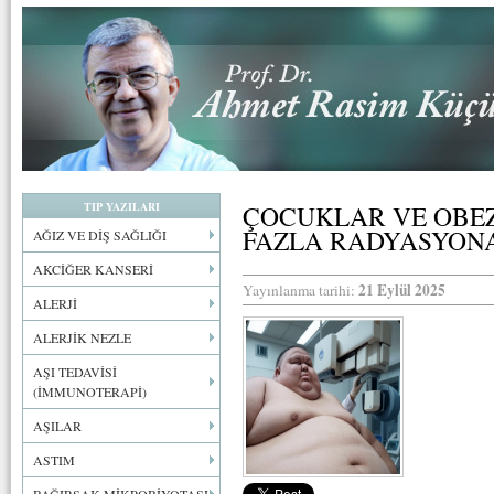
TIP YAZILARI
ÇOCUKLAR VE OBE
FAZLA RADYASYON
AĞIZ VE DİŞ SAĞLIĞI
AKCİĞER KANSERİ
21 Eylül 2025
Yayınlanma tarihi:
ALERJİ
ALERJİK NEZLE
AŞI TEDAVİSİ
(İMMUNOTERAPİ)
AŞILAR
ASTIM