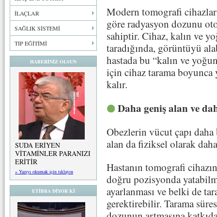
Modern tomografi cihazları
İLAÇLAR
göre radyasyon dozunu otom
SAĞLIK SİSTEMİ
sahiptir. Cihaz, kalın ve y
TIP EĞİTİMİ
taradığında, görüntüyü ala
hastada bu “kalın ve yoğu
HABERİNİZ OLSUN
için cihaz tarama boyunca
kalır.
Daha geniş alan ve da
Obezlerin vücut çapı daha
alan da fiziksel olarak daha
SUDA ERİYEN
VİTAMİNLER PARANIZI
ERİTİR
Hastanın tomografi cihazın
» Yazıyı okumak için tıklayın
doğru pozisyonda yatabilme
ayarlanması ve belki de ta
ETİBBA DİYOR Kİ
gerektirebilir. Tarama sür
dozunun artmasına katkıda