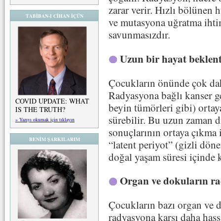
zarar verir. Hızlı bölünen
TABİBAN-I CİHAN İÇÜN
ve mutasyona uğratma ihti
savunmasızdır.
Uzun bir hayat beklent
Çocukların önünde çok daha
Radyasyona bağlı kanser gel
COVID UPDATE: WHAT
beyin tümörleri gibi) ortay
IS THE TRUTH?
sürebilir. Bu uzun zaman d
» Yazıyı okumak için tıklayın
sonuçlarının ortaya çıkma ih
BENİM ŞARKILARIM
“latent periyot” (gizli dön
doğal yaşam süresi içinde k
Organ ve dokuların ra
Çocukların bazı organ ve d
radyasyona karşı daha hass