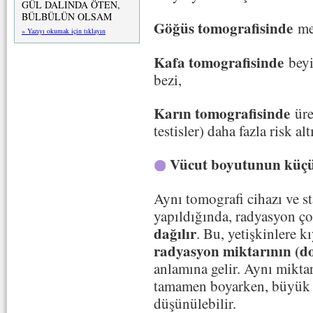
GÜL DALINDA ÖTEN,
BÜLBÜLÜN OLSAM
Göğüs tomografisinde
mem
» Yazıyı okumak için tıklayın
Kafa tomografisinde
beyi
bezi,
Karın tomografisinde
üre
testisler) daha fazla risk al
Vücut boyutunun küçü
Aynı tomografi cihazı ve s
yapıldığında, radyasyon 
dağılır
. Bu, yetişkinlere k
radyasyon miktarının (d
anlamına gelir. Aynı mikt
tamamen boyarken, büyük b
düşünülebilir.