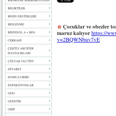
BAĞIRSAK MİKROBİYOTASI
BELİRTİLER
BESİN DESTEKLERİ
BESLENME
Çocuklar ve obezler t
maruz kalıyor
https://ww
BİSFENOL A = BPA
v=2BQWNbuv7vE
CERRAHİ
ÇEŞİTLİ AKCİĞER
HASTALIKLARI
ÇÖLYAK GLUTEN
DİYABET
DOMUZ GRİBİ
ENFEKSİYONLAR
GDO
GENETİK
GRİP