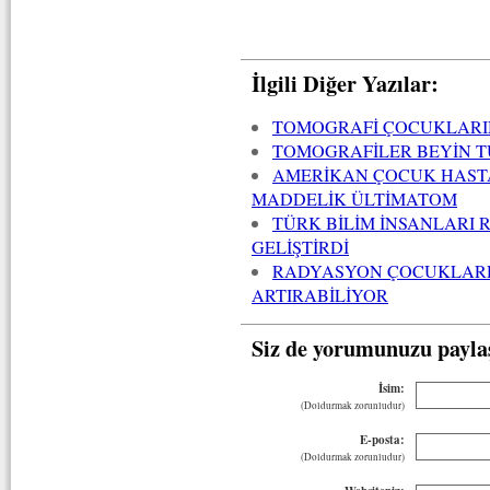
İlgili Diğer Yazılar:
TOMOGRAFİ ÇOCUKLARIN
TOMOGRAFİLER BEYİN T
AMERİKAN ÇOCUK HASTA
MADDELİK ÜLTİMATOM
TÜRK BİLİM İNSANLARI
GELİŞTİRDİ
RADYASYON ÇOCUKLARDA
ARTIRABİLİYOR
Siz de yorumunuzu payla
İsim:
(Doldurmak zorunludur)
E-posta:
(Doldurmak zorunludur)