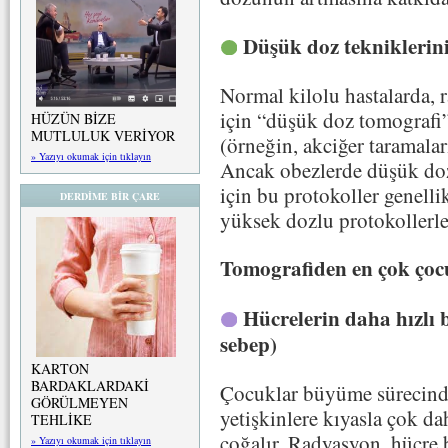
Düşük doz tekniklerin
Normal kilolu hastalarda,
için “düşük doz tomografi” 
HÜZÜN BİZE
MUTLULUK VERİYOR
(örneğin, akciğer taramalar
» Yazıyı okumak için tıklayın
Ancak obezlerde düşük doz
için bu protokoller genell
DERDİME BİR ÇARE
yüksek dozlu protokollerle
Tomografiden en çok çoc
Hücrelerin daha hızlı 
sebep)
KARTON
BARDAKLARDAKİ
Çocuklar büyüme sürecinde
GÖRÜLMEYEN
yetişkinlere kıyasla çok da
TEHLİKE
çoğalır. Radyasyon, hücre
» Yazıyı okumak için tıklayın