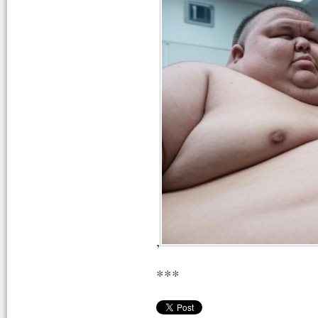
,
***