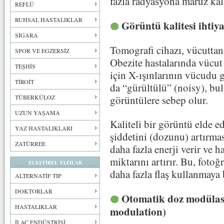
fazla radyasyona maruz kalı
REFLÜ
RUHSAL HASTALIKLAR
Görüntü kalitesi ihtiy
SİGARA
Tomografi cihazı, vücuttan 
SPOR VE EGZERSİZ
Obezite hastalarında vücu
TEŞHİS
için X-ışınlarının vücudu 
TİROİT
da “gürültülü” (noisy), bul
görüntülere sebep olur.
TÜBERKÜLOZ
UZUN YAŞAMA
Kaliteli bir görüntü elde e
YAZ HASTALIKLARI
şiddetini (dozunu) artırma
ZATÜRREE
daha fazla enerji verir ve 
miktarını artırır. Bu, foto
ELEŞTİREL YAZILAR
daha fazla flaş kullanmaya 
ALTERNATİF TIP
DOKTORLAR
Otomatik doz modülas
HASTALIKLAR
modulation)
İLAÇ ENDÜSTRİSİ