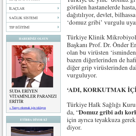
görülen hastanelerde hasta
İLAÇLAR
dağıtılıyor, devlet, bilhass
SAĞLIK SİSTEMİ
‘domuz gribi’ vurgulu uyarı
TIP EĞİTİMİ
Türkiye Klinik Mikrobiyolo
HABERİNİZ OLSUN
Başkanı Prof. Dr. Önder Er
olan bu virüsten ‘isminden
bazen diğerlerinden de haf
diğer grip virüslerinden d
vurguluyor.
‘ADI, KORKUTMAK İÇ
SUDA ERİYEN
VİTAMİNLER PARANIZI
ERİTİR
Türkiye Halk Sağlığı Kuru
» Yazıyı okumak için tıklayın
Domuz gribi adı kor
da, “
için ayrıca teyakkuza gere
ETİBBA DİYOR Kİ
diyor.