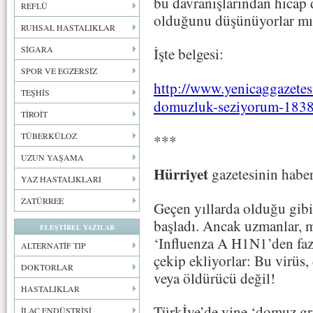
bu davranışlarından hicap 
REFLÜ
olduğunu düşünüyorlar mı
RUHSAL HASTALIKLAR
SİGARA
İşte belgesi:
SPOR VE EGZERSİZ
http://www.yenicaggazetesi
TEŞHİS
domuzluk-seziyorum-183
TİROİT
TÜBERKÜLOZ
***
UZUN YAŞAMA
Hürriyet
gazetesinin haber
YAZ HASTALIKLARI
ZATÜRREE
Geçen yıllarda olduğu gib
başladı. Ancak uzmanlar, m
ELEŞTİREL YAZILAR
‘Influenza A H1N1’den faz
ALTERNATİF TIP
çekip ekliyorlar: Bu virüs,
DOKTORLAR
veya öldürücü değil!
HASTALIKLAR
Türkİye’de yine ‘domuz gri
İLAÇ ENDÜSTRİSİ