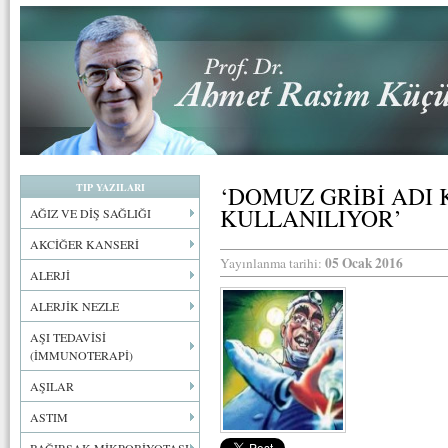
TIP YAZILARI
‘DOMUZ GRİBİ ADI
KULLANILIYOR’
AĞIZ VE DİŞ SAĞLIĞI
AKCİĞER KANSERİ
05 Ocak 2016
Yayınlanma tarihi:
ALERJİ
ALERJİK NEZLE
AŞI TEDAVİSİ
(İMMUNOTERAPİ)
AŞILAR
ASTIM