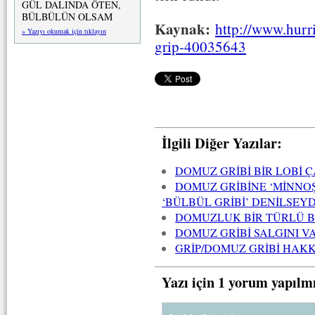
GÜL DALINDA ÖTEN,
BÜLBÜLÜN OLSAM
Kaynak:
http://www.hurr
» Yazıyı okumak için tıklayın
grip-40035643
İlgili Diğer Yazılar:
DOMUZ GRİBİ BİR LOBİ Ç
DOMUZ GRİBİNE ‘MİNNOŞ 
‘BÜLBÜL GRİBİ’ DENİLSE
DOMUZLUK BİR TÜRLÜ B
DOMUZ GRİBİ SALGINI VA
GRİP/DOMUZ GRİBİ HAK
Yazı için 1 yorum yapılm