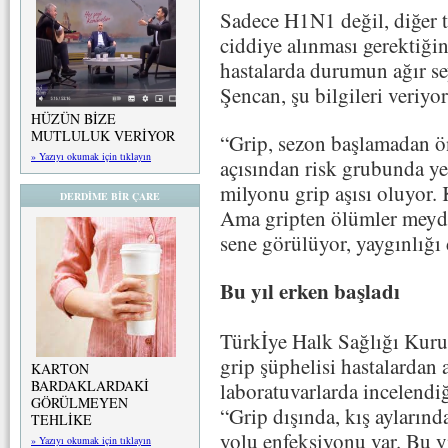
Sadece H1N1 değil, diğer t
ciddiye alınması gerektiğin
hastalarda durumun ağır se
Şencan, şu bilgileri veriyor
HÜZÜN BİZE
MUTLULUK VERİYOR
“Grip, sezon başlamadan ön
» Yazıyı okumak için tıklayın
açısından risk grubunda ye
milyonu grip aşısı oluyor. 
DERDİME BİR ÇARE
Ama gripten ölümler meyda
sene görülüyor, yaygınlığı 
Bu yıl erken başladı
Türkİye Halk Sağlığı Kuru
grip şüphelisi hastalardan 
KARTON
BARDAKLARDAKİ
laboratuvarlarda incelendiği
GÖRÜLMEYEN
“Grip dışında, kış ayların
TEHLİKE
yolu enfeksiyonu var. Bu y
» Yazıyı okumak için tıklayın