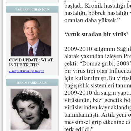
başladı. Kronik hastalığı 
TABİBAN-I CİHAN İÇÜN
hastalığı, böbrek hastalığı
oranları daha yüksek.”
‘Artık sıradan bir virüs’
2009-2010 salgınını Sağlı
alarak yakından izleyen Pr
COVID UPDATE: WHAT
çekti: “Domuz gribi, 2009’d
IS THE TRUTH?
bir virüs tipi olan Influ
» Yazıyı okumak için tıklayın
için kullanılmıştı.Bu virü
BENİM ŞARKILARIM
bağışıklık sistemleri tanım
2009-2010’da salgın yaptı
virüsünün, bazı genetik bö
virüslerinden kaynaklandı
tanımlanmıştı. Artık yeni o
mevsimsel grip etkenine d
terk edildi.”