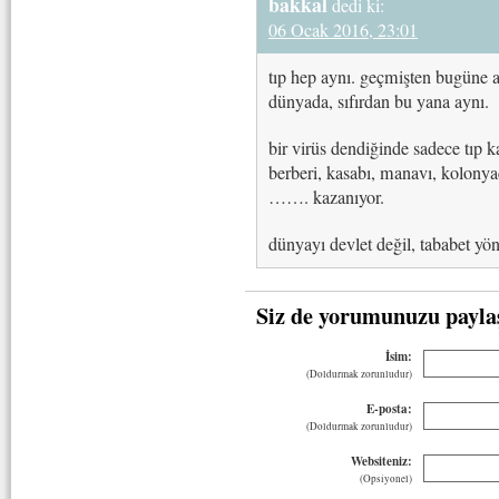
bakkal
dedi ki:
06 Ocak 2016, 23:01
tıp hep aynı. geçmişten bugüne a
dünyada, sıfırdan bu yana aynı.
bir virüs dendiğinde sadece tıp k
berberi, kasabı, manavı, kolonyacı
……. kazanıyor.
dünyayı devlet değil, tababet yön
Siz de yorumunuzu payla
İsim:
(Doldurmak zorunludur)
E-posta:
(Doldurmak zorunludur)
Websiteniz:
(Opsiyonel)