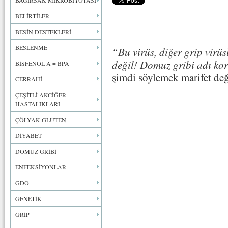
BAĞIRSAK MİKROBİYOTASI
BELİRTİLER
BESİN DESTEKLERİ
BESLENME
“Bu virüs, diğer grip virü
değil! Domuz gribi adı ko
BİSFENOL A = BPA
şimdi söylemek marifet değ
CERRAHİ
ÇEŞİTLİ AKCİĞER
HASTALIKLARI
ÇÖLYAK GLUTEN
DİYABET
DOMUZ GRİBİ
ENFEKSİYONLAR
GDO
GENETİK
GRİP