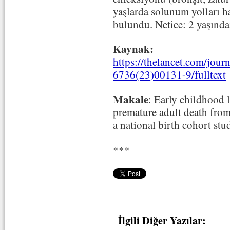
yaşlarda solunum yolları ha
bulundu. Netice: 2 yaşından
Kaynak:
https://
thelancet.com/journ
6736(23)00131-9/fulltext
Makale
: Early childhood l
premature adult death from 
a national birth cohort stu
***
İlgili Diğer Yazılar: