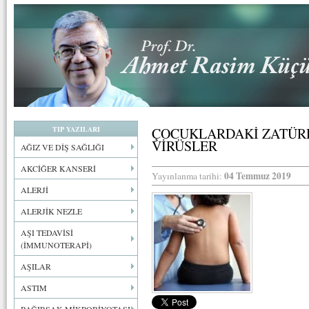
TIP YAZILARI
ÇOCUKLARDAKİ ZATÜR
VİRÜSLER
AĞIZ VE DİŞ SAĞLIĞI
AKCİĞER KANSERİ
04 Temmuz 2019
Yayınlanma tarihi:
ALERJİ
ALERJİK NEZLE
AŞI TEDAVİSİ
(İMMUNOTERAPİ)
AŞILAR
ASTIM