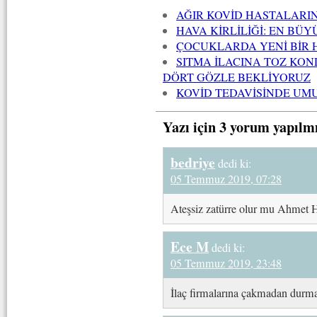
AĞIR KOVİD HASTALARIN
HAVA KİRLİLİĞİ: EN BÜY
ÇOCUKLARDA YENİ BİR H
SITMA İLACINA TOZ KO
DÖRT GÖZLE BEKLİYORUZ
KOVİD TEDAVİSİNDE UMU
Yazı için 3 yorum yapılm
bedriye
dedi ki:
05 Temmuz 2019, 07:28
Ateşsiz zatürre olur mu Ahmet
Ece M
dedi ki:
05 Temmuz 2019, 23:48
İlaç firmalarına çakmadan dur