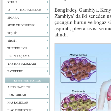
REFLÜ
Bangladeş, Gambiya, Kenya
RUHSAL HASTALIKLAR
Zambiya’ da iki seneden uz
SİGARA
çocuğun burun ve boğaz sü
SPOR VE EGZERSİZ
aspiratı, plevra sıvısı ve m
TEŞHİS
alındı.
TİROİT
TÜBERKÜLOZ
UZUN YAŞAMA
YAZ HASTALIKLARI
ZATÜRREE
ELEŞTİREL YAZILAR
ALTERNATİF TIP
DOKTORLAR
HASTALIKLAR
İLAÇ ENDÜSTRİSİ