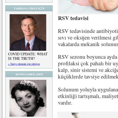
TABİBAN-I CİHAN İÇÜN
RSV tedavisi
RSV tedavisinde antibiyotik
sıvı ve oksijen verilmesi gi
vakalarda mekanik solunum
COVID UPDATE: WHAT
RSV sezonu boyunca ayda
IS THE TRUTH?
profilaksi çok pahalı bir 
» Yazıyı okumak için tıklayın
kalp, sinir sistemi ve akciğ
BENİM ŞARKILARIM
küçüklerde tavsiye edilmek
Solunum yoluyla uygulan
etkinliği tartışmalı, maliye
vardır.