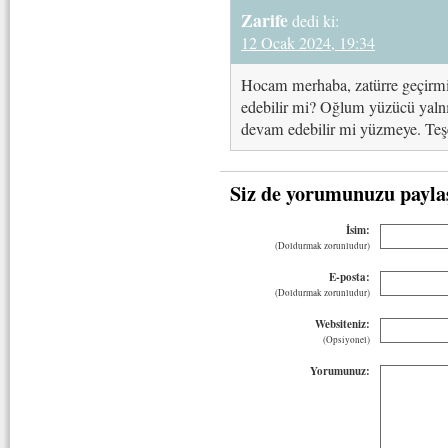
Zarife
dedi ki:
12 Ocak 2024, 19:34
Hocam merhaba, zatürre geçirmiş
edebilir mi? Oğlum yüzücü yalnız
devam edebilir mi yüzmeye. Teş
Siz de yorumunuzu payla
İsim:
(Doldurmak zorunludur)
E-posta:
(Doldurmak zorunludur)
Websiteniz:
(Opsiyonel)
Yorumunuz: