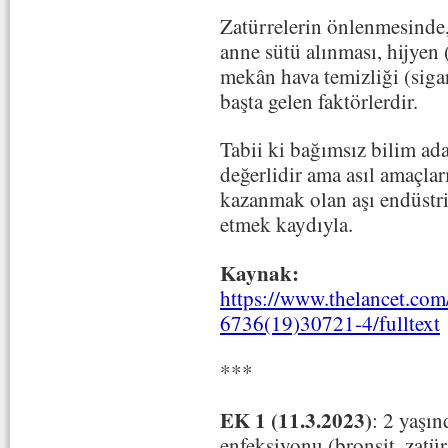
Zatürrelerin önlenmesinde,
anne sütü alınması, hijyen 
mekân hava temizliği (siga
başta gelen faktörlerdir.
Tabii ki bağımsız bilim ada
değerlidir ama asıl amaçla
kazanmak olan aşı endüstri
etmek kaydıyla.
Kaynak:
https://www.thelancet.com/
6736(19)30721-4/fulltext
***
EK 1 (11.3.2023)
:
2 yaşın
enfeksiyonu (bronşit, zatür