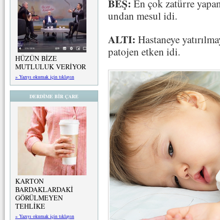
BEŞ:
En çok zatürre yapan
undan mesul idi.
ALTI:
Hastaneye yatırılmay
patojen etken idi.
HÜZÜN BİZE
MUTLULUK VERİYOR
» Yazıyı okumak için tıklayın
DERDİME BİR ÇARE
KARTON
BARDAKLARDAKİ
GÖRÜLMEYEN
TEHLİKE
» Yazıyı okumak için tıklayın