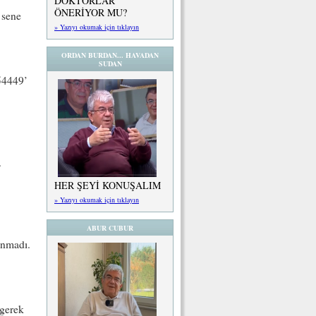
DOKTORLAR
ÖNERİYOR MU?
 sene
» Yazıyı okumak için tıklayın
ORDAN BURDAN... HAVADAN
SUDAN
 54449’
.
.
HER ŞEYİ KONUŞALIM
» Yazıyı okumak için tıklayın
ABUR CUBUR
unmadı.
 gerek