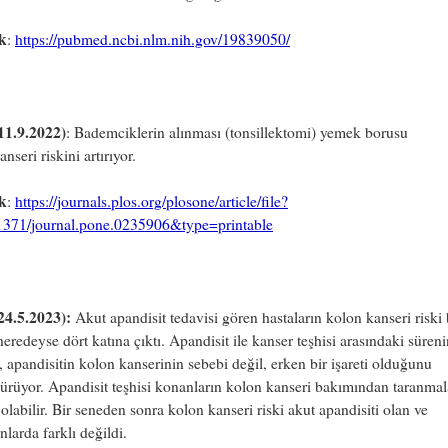
k
:
https://pubmed.ncbi.nlm.nih.gov/19839050/
11.9.2022)
: Bademciklerin alınması (tonsillektomi) yemek borusu
nseri riskini artırıyor.
k
:
https://journals.plos.org/plosone/article/file?
1371/journal.pone.0235906&type=printable
24.5.2023):
Akut apandisit tedavisi gören hastaların kolon kanseri riski b
neredeyse dört katına çıktı. Apandisit ile kanser teşhisi arasındaki süreni
ı, apandisitin kolon kanserinin sebebi değil, erken bir işareti olduğunu
rüyor. Apandisit teşhisi konanların kolon kanseri bakımından taranmal
 olabilir. Bir seneden sonra kolon kanseri riski akut apandisiti olan ve
larda farklı değildi.