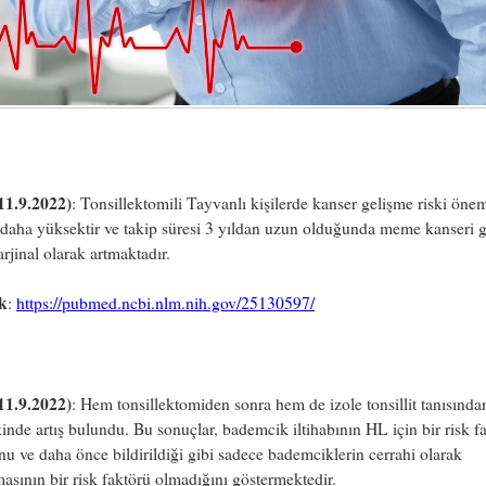
11.9.2022)
:
Tonsillektomili Tayvanlı kişilerde kanser gelişme riski önem
daha yüksektir ve takip süresi 3 yıldan uzun olduğunda meme kanseri 
arjinal olarak artmaktadır.
k
:
https://pubmed.ncbi.nlm.nih.gov/25130597/
11.9.2022)
:
Hem tonsillektomiden sonra hem de izole tonsillit tanısında
inde artış bulundu. Bu sonuçlar, bademcik iltihabının HL için bir risk f
u ve daha önce bildirildiği gibi sadece bademciklerin cerrahi olarak
masının bir risk faktörü olmadığını göstermektedir.