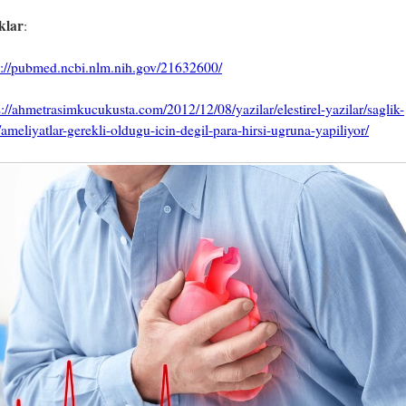
klar
:
s://pubmed.ncbi.nlm.nih.gov/21632600/
s://ahmetrasimkucukusta.com/2012/12/08/yazilar/elestirel-yazilar/saglik-
/ameliyatlar-gerekli-oldugu-icin-degil-para-hirsi-ugruna-yapiliyor/