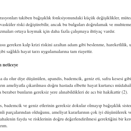
asyonları takiben bağışıklık fonksiyonundaki küçük değişiklikler, müte
vasküler riski değiştirebilir, ancak bu bulguları doğrulamak ve muhteme
maları ortaya koymak için daha fazla çalışmaya ihtiyaç vardır.
sıı gereken kalp krizi riskini azaltan adam gibi beslenme, hareketlilik, 
ibi sağlıklı hayat tarzı uygulamalarına tam riayettir.
m neticeye
 da olur diye düşünülen, apandis, bademcik, geniz eti, safra kesesi gib
rın ameliyatla çıkarılması doğru hastada elbette hayat kurtarıcı müdahal
 beraber bunların gereksiz yere alınabildikleri de acı bir hakikattir (2).
, bademcik ve geniz etlerinin gereksiz dokular olmayıp bağışıklık sist
li parçalarından olduğunu, ameliyat kararlarının çok iyi düşünülerek v
halenin fayda ve risklerinin doğru değerlendirilmesi gerektiğini bir ke
ırım.