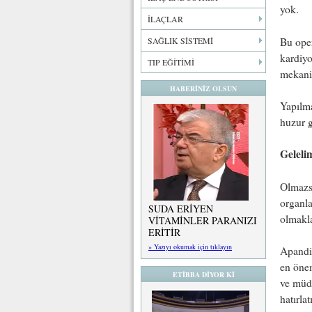
yok.
İLAÇLAR
Bu oper
SAĞLIK SİSTEMİ
kardiyo
TIP EĞİTİMİ
mekaniz
HABERİNİZ OLSUN
Yapılma
huzur g
Geleli
Olmazsa
organla
SUDA ERİYEN
olmakla
VİTAMİNLER PARANIZI
ERİTİR
» Yazıyı okumak için tıklayın
Apandis
en önem
ETİBBA DİYOR Kİ
ve müda
hatırlat