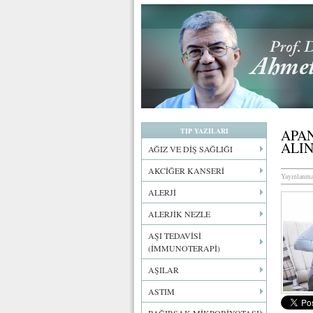
TIP YAZILARI
APAN
ALIN
AĞIZ VE DİŞ SAĞLIĞI
AKCİĞER KANSERİ
Yayınlanma
ALERJİ
ALERJİK NEZLE
AŞI TEDAVİSİ
(İMMUNOTERAPİ)
AŞILAR
ASTIM