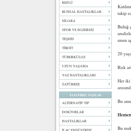
REFLÜ
Katılım
RUHSAL HASTALIKLAR
takip ed
SİGARA
Buluğ ç
SPOR VE EGZERSİZ
analizl
TEŞHİS
unun ap
TİROİT
20 yaşı
TÜBERKÜLOZ
UZUN YAŞAMA
Risk ar
YAZ HASTALIKLARI
Her iki
ZATÜRREE
arasınd
ELEŞTİREL YAZILAR
Bu amel
ALTERNATİF TIP
DOKTORLAR
Hemen 
HASTALIKLAR
Bu maka
İLAÇ ENDÜSTRİSİ