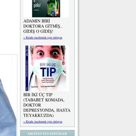
ADAMIN BİRİ
DOKTORA GİTMİŞ..
GİDİŞ O GİDİŞ!
» Kitabı incelemek için tıklayın
BİR İKİ ÜÇ TIP
(TABABET KOMADA,
DOKTOR
DEPRESYONDA, HASTA
TEYAKKUZDA)
» Kitabı incelemek için tıklayın
ERCİYES'TEN ESİNTİLER