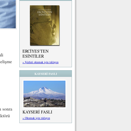
ERCİYES'TEN
li
ESİNTİLER
gelişme
» Şiirleri okumak için tıklayın
KAYSERİ FASLI
n sonra
KAYSERİ FASLI
aktörü
» Okumak için tıklayın