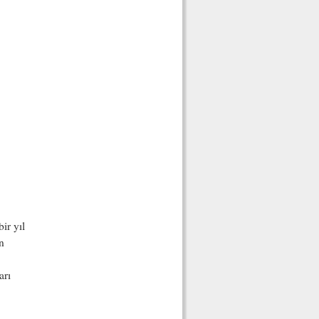
ir yıl
n
arı