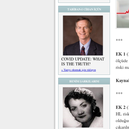
TABİBAN-I CİHAN İÇÜN
***
EK 1 (
COVID UPDATE: WHAT
ölçüde 
IS THE TRUTH?
riski m
» Yazıyı okumak için tıklayın
Kayna
BENİM ŞARKILARIM
***
EK 2 (
HL risk
olduğun
çıkarıl