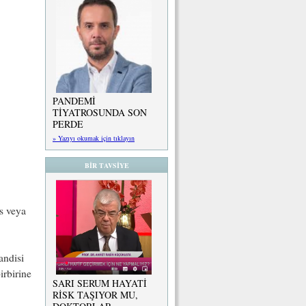
PANDEMİ
TİYATROSUNDA SON
PERDE
» Yazıyı okumak için tıklayın
BİR TAVSİYE
s veya
andisi
irbirine
SARI SERUM HAYATİ
RİSK TAŞIYOR MU,