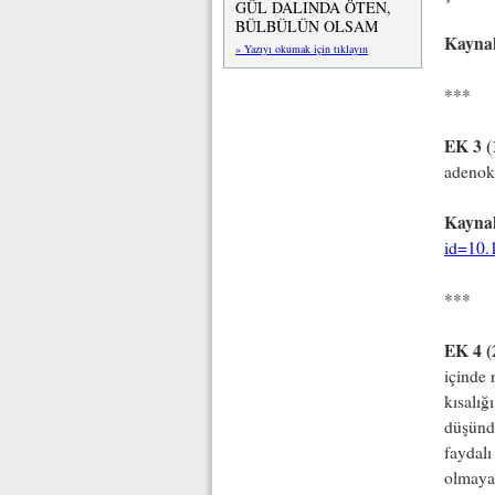
GÜL DALINDA ÖTEN,
BÜLBÜLÜN OLSAM
Kayna
» Yazıyı okumak için tıklayın
***
EK 3 (
adenoka
Kayna
id=10.
***
EK 4 (
içinde 
kısalığ
düşündü
faydalı
olmayan