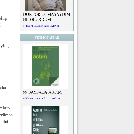
DOKTOR OLMASAYDIM
akip
NE OLURDUM
l
» Yazıyı okumak için tıklayın
YENİ KİTAPLAR
uyku,
i
eler
99 SAYFADA ASTIM
» Kitabı incelemek için tıklayın
eminin
erilmesi
re daha