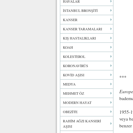
HAVALAR
İSTANBUL BRONŞİTİ
KANSER
KANSER TARAMALARI
KIŞ HASTALIKLARI
KOAH
KOLESTEROL
KORONAVİRÜS
KOVİD AŞISI
***
MEDYA
Europe
MEHMET ÖZ
bademci
MODERN HAYAT
1955-19
OBEZİTE
veya ba
RAHİM AĞZI KANSERİ
benzer 
AŞISI