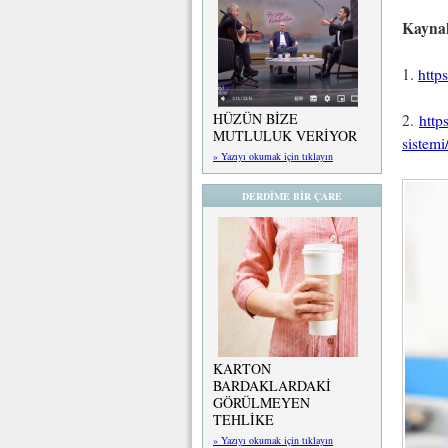
Kayna
1.
http
HÜZÜN BİZE
2.
http
MUTLULUK VERİYOR
sistemi
» Yazıyı okumak için tıklayın
DERDİME BİR ÇARE
KARTON
BARDAKLARDAKİ
GÖRÜLMEYEN
TEHLİKE
» Yazıyı okumak için tıklayın