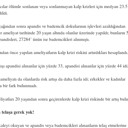
cılar ölümle sonlanan veya sonlanmayan kalp krizleri için medyan 23.5
ildi.
ağından sonra apandis ve bademcik dokularının işlevleri azaldığından
er ameliyat tarihinde 20 yaşın altında olanlar üzerinde yapıldı; bunların
andisleri, 27284’ ünün ise bademcikleri alınmıştı.
ndan önce yapılan ameliyatların kalp krizi riskini artırdıkları hesaplandı
tışı apandisi alınanlar için yüzde 33, apandisi alınanlar için yüzde 44 idi
 ameliyatı da olanlarda risk artışı da daha fazla idi; erkekler ve kadınlar
a bir fark bulunmadı.
iyatları 20 yaşından sonra geçirenlerde kalp krizi riskinde bir artış bul
telaşa gerek yok!
leyi okuyan ve apandis veya bademcikleri alınanların telaş etmelerine