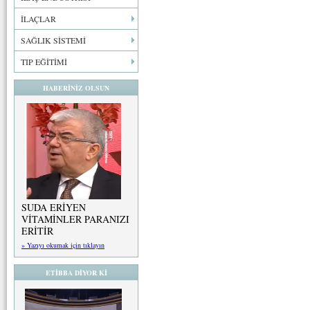
İLAÇLAR
SAĞLIK SİSTEMİ
TIP EĞİTİMİ
HABERİNİZ OLSUN
SUDA ERİYEN
VİTAMİNLER PARANIZI
ERİTİR
» Yazıyı okumak için tıklayın
ETİBBA DİYOR Kİ