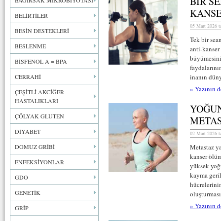
BİR S
BAĞIRSAK MİKROBİYOTASI
KANSE
BELİRTİLER
05 Mart 2026 t
BESİN DESTEKLERİ
Tek bir sea
BESLENME
anti-kanser 
büyümesini 
BİSFENOL A = BPA
faydalarını
CERRAHİ
inanın düny
» Yazının d
ÇEŞİTLİ AKCİĞER
HASTALIKLARI
YOĞUN
ÇÖLYAK GLUTEN
METAS
DİYABET
02 Mart 2026 t
DOMUZ GRİBİ
Metastaz ya
kanser ölüm
ENFEKSİYONLAR
yüksek yoğu
kayma geril
GDO
hücrelerini
GENETİK
oluşturması
» Yazının d
GRİP