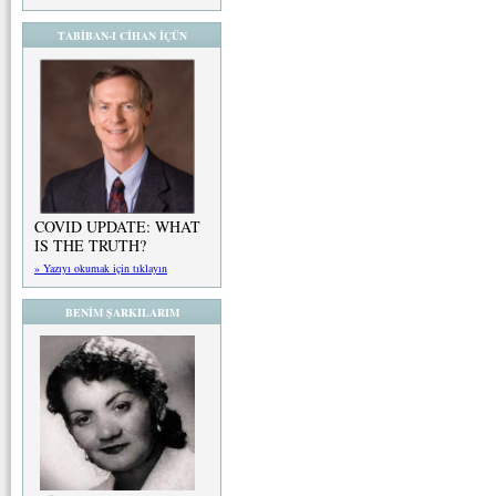
TABİBAN-I CİHAN İÇÜN
COVID UPDATE: WHAT
IS THE TRUTH?
» Yazıyı okumak için tıklayın
BENİM ŞARKILARIM