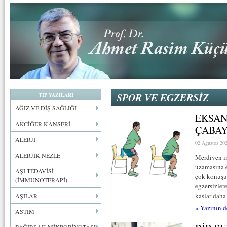
SPOR VE EGZERSİZ
TIP YAZILARI
AĞIZ VE DİŞ SAĞLIĞI
EKSAN
AKCİĞER KANSERİ
ÇABAY
ALERJİ
02 Ağustos 202
ALERJİK NEZLE
Merdiven in
uzamasına e
AŞI TEDAVİSİ
çok konuşul
(İMMUNOTERAPİ)
egzersizler
kaslar daha
AŞILAR
» Yazının d
ASTIM