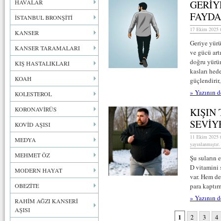
HAVALAR
GERİY
FAYDA
İSTANBUL BRONŞİTİ
17 Ekim 2025 t
KANSER
Geriye yürü
KANSER TARAMALARI
ve gücü art
doğru yürüm
KIŞ HASTALIKLARI
kasları hed
KOAH
güçlendirir,
» Yazının d
KOLESTEROL
KORONAVİRÜS
KIŞIN
SEVİY
KOVİD AŞISI
11 Ekim 2025 t
MEDYA
yayınlanmıştır.
MEHMET ÖZ
Şu suların 
D vitamini 
MODERN HAYAT
var. Hem de
OBEZİTE
para kaptır
» Yazının d
RAHİM AĞZI KANSERİ
AŞISI
1
2
3
4