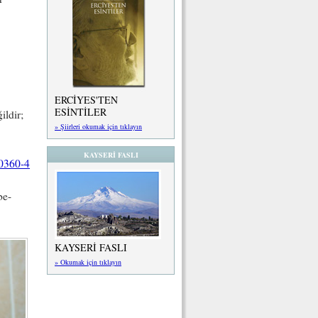
ERCİYES'TEN
ESİNTİLER
ildir;
» Şiirleri okumak için tıklayın
KAYSERİ FASLI
00360-4
be-
KAYSERİ FASLI
» Okumak için tıklayın