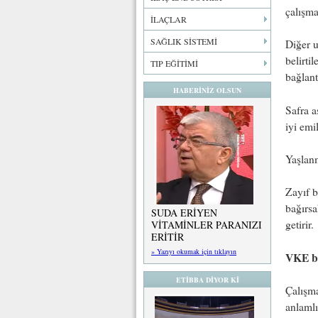
çalışma
İLAÇLAR
SAĞLIK SİSTEMİ
Diğer u
belirti
TIP EĞİTİMİ
bağlantı
HABERİNİZ OLSUN
Safra a
iyi emi
Yaşlanm
Zayıf b
bağırsa
SUDA ERİYEN
getirir.
VİTAMİNLER PARANIZI
ERİTİR
» Yazıyı okumak için tıklayın
VKE ba
ETİBBA DİYOR Kİ
Çalışma
anlamlı