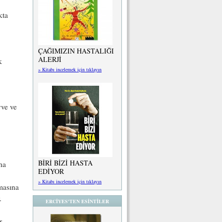
kta
ÇAĞIMIZIN HASTALIĞI
ALERJİ
k
» Kitabı incelemek için tıklayın
yve ve
BİRİ BİZİ HASTA
ha
EDİYOR
» Kitabı incelemek için tıklayın
masına
.
ERCİYES'TEN ESİNTİLER
r