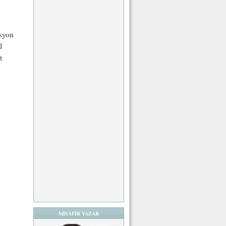
asyon
l
t
MİSAFİR YAZAR