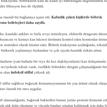
fonksiyonu, böbreklerin kanı ne kadar iyi filtrelediğini değerlendiren t
ler filtrasyon hızı ile ölçüldü.
Kabızlık çeken kişilerde böbrek
r önemli bir bağlantıya işaret etti:
onu belirteçleri daha zayıftı.
er, kandaki atıkları ve fazla sıvıyı temizleyen, elektrolit dengesini düze
basıncını ve kırmızı kan hücresi üretimini kontrol eden hormonlar ürete
yon sistemleri olarak hizmet eder. Böbrek fonksiyonu azaldığında, toksinl
 birikerek yaşlanmayı hızlandırır ve çok sayıda hastalık riskini artırır.
lanların (yani haftada bir veya iki kez dışkılayanların) kan dolaşımında
seviyelerde toksin vardı, özellikle böbrekler düzgün çalışmadığında bir
indoksil sülfat
ün olan
yüksek idi.
l sülfat sağlıksız bağırsak fermantasyonunun bir yan ürünü olarak oluşu
ere önemli bir stres uygular.
 lif alınmadığında, bağırsak bakterileri bunun yerine proteini fermente ed
zla atık ürün oluşturur ve vücudu bunları ortadan kaldırmak için daha f