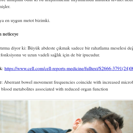
işler.
ya en uygun metot bizimki.
m neticeye
tırma diyor ki: Büyük abdeste çıkmak sadece bir rahatlama meselesi değ
fonksiyonu ve uzun vadeli sağlık için de bir ipucudur.
k
:
https://www.cell.com/cell-reports-medicine/fulltext/S2666-3791(24)
e
: Aberrant bowel movement frequencies coincide with increased micro
 blood metabolites associated with reduced organ function