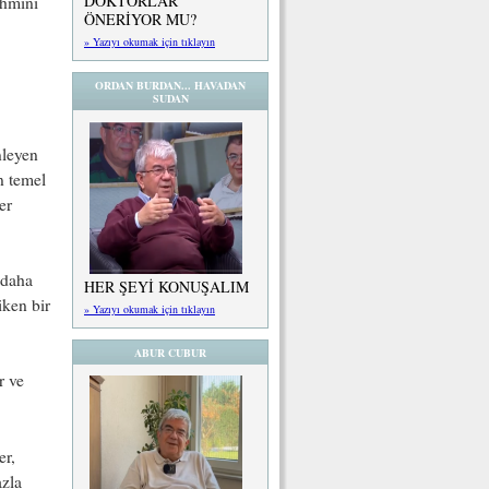
DOKTORLAR
ahmini
ÖNERİYOR MU?
» Yazıyı okumak için tıklayın
ORDAN BURDAN... HAVADAN
SUDAN
nleyen
n temel
er
 daha
HER ŞEYİ KONUŞALIM
iken bir
» Yazıyı okumak için tıklayın
ABUR CUBUR
r ve
er,
azla