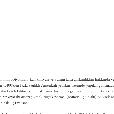
k mikrobiyomları, kan kimyası ve yaşam tarzı alışkanlıkları hakkında ve
n 1.400’den fazla sağlıklı Amerikalı yetişkin üzerinde yapılan çalışmada
cılar kendi bildirdikleri dışkılama durumuna göre dörde ayrıldı: kabızlık
a bir veya iki dışarı çıkma), düşük-normal (haftada üç ila altı), yüksek-
bir ila üç) ve ishal.