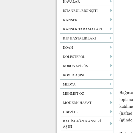
HAVALAR
İSTANBUL BRONŞİTİ
KANSER
KANSER TARAMALARI
KIŞ HASTALIKLARI
KOAH
KOLESTEROL
KORONAVİRÜS
KOVİD AŞISI
MEDYA
Bağırsa
MEHMET ÖZ
toplana
MODERN HAYAT
katılım
OBEZİTE
(haftad
(günde 
RAHİM AĞZI KANSERİ
AŞISI