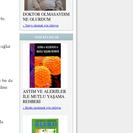
DOKTOR OLMASAYDIM
ybı
NE OLURDUM
» Yazıyı okumak için tıklayın
YENİ KİTAPLAR
yağlar
e bu da
line
ASTIM VE ALERJİLER
İLE MUTLU YAŞAMA
REHBERİ
» Kitabı incelemek için tıklayın
la