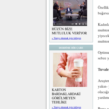
Özellik
bağırsa
Kadınla
HÜZÜN BİZE
muhteme
MUTLULUK VERİYOR
yiyecek
» Yazıyı okumak için tıklayın
muhtem
DERDİME BİR ÇARE
Optimum
sebze y
Tuvale
Araştır
yakın- 
KARTON
olacağı
BARDAKLARDAKİ
yardımc
GÖRÜLMEYEN
TEHLİKE
» Yazıyı okumak için tıklayın
Buna gö