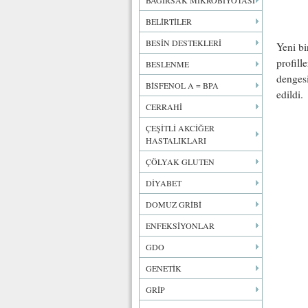
BAĞIRSAK MİKROBİYOTASI
BELİRTİLER
BESİN DESTEKLERİ
Yeni bi
profill
BESLENME
dengesi
BİSFENOL A = BPA
edildi.
CERRAHİ
ÇEŞİTLİ AKCİĞER
HASTALIKLARI
ÇÖLYAK GLUTEN
DİYABET
DOMUZ GRİBİ
ENFEKSİYONLAR
GDO
GENETİK
GRİP