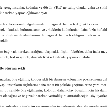
le, genç insanlar, kadınlar ve düşük VKE’ ne sahip olanlar daha az sıklı
k hareketi yapma eğilimindeydi.
rdaki hormonal dalgalanmaların bağırsak hareketi değişikliklerine
len katkıda bulunmasının ve erkeklerin kadınlardan daha fazla haftalı
 ve atıştırmalık almalarının da bağırsak hareketi sıklığını etkilemesi
eldir.
 bağırsak hareketi aralığına ulaşmakla ilişkili faktörler, daha fazla me
emek, bol su içmek, düzenli fiziksel aktivite yapmak olabilir.
tte oturma şekli
macılar, öne eğilmiş, kol destekli bir duruşun -çömelme pozisyonuna da
yaşlı insanların dışkılarını daha rahat bir şekilde geçirmelerine yardımcı
nı, bu şekilde öne eğilmenin, kolonun daha kolay boşaltım için hizalan
ı olacağını ve bağırsak hareketi verimliliğini artırabileceğini söylüyorlar
re anlaşılan odur ki bu araştırmacılar hayatlarında alaturka tuvalet nedi