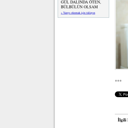
GÜL DALINDA ÖTEN,
BÜLBÜLÜN OLSAM
» Yazıyı okumak için tıklayın
***
İlgil