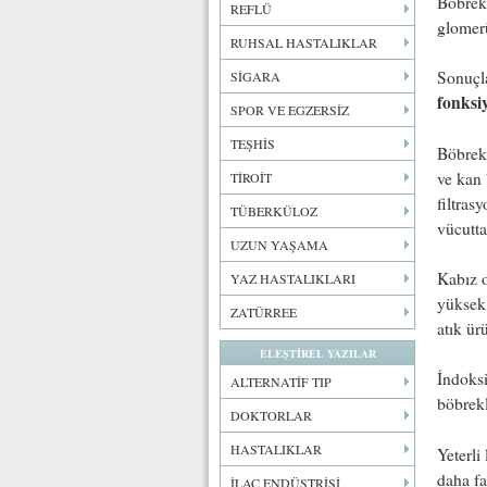
Böbrek 
REFLÜ
glomerü
RUHSAL HASTALIKLAR
Sonuçla
SİGARA
fonksiy
SPOR VE EGZERSİZ
TEŞHİS
Böbrekl
ve kan 
TİROİT
filtras
TÜBERKÜLOZ
vücutta
UZUN YAŞAMA
Kabız o
YAZ HASTALIKLARI
yüksek 
ZATÜRREE
atık ür
ELEŞTİREL YAZILAR
İndoksi
ALTERNATİF TIP
böbrekl
DOKTORLAR
HASTALIKLAR
Yeterli
daha fa
İLAÇ ENDÜSTRİSİ