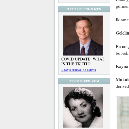
görmem
TABİBAN-I CİHAN İÇÜN
Ikınma
Geleli
Bu araş
böbrek 
COVID UPDATE: WHAT
IS THE TRUTH?
Kayna
» Yazıyı okumak için tıklayın
Makal
BENİM ŞARKILARIM
derived