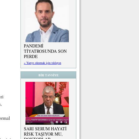
PANDEMİ
TİYATROSUNDA SON
PERDE
» Yazıyı okumak için tıklayın
BİR TAVSİYE
ri
,
normal
SARI SERUM HAYATİ
RİSK TAŞIYOR MU,