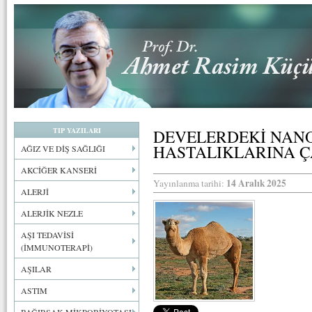
TIP YAZILARI
DEVELERDEKİ NAN
HASTALIKLARINA Ç
AĞIZ VE DİŞ SAĞLIĞI
AKCİĞER KANSERİ
14 Aralık 2025
Yayınlanma tarihi:
ALERJİ
ALERJİK NEZLE
AŞI TEDAVİSİ
(İMMUNOTERAPİ)
AŞILAR
ASTIM