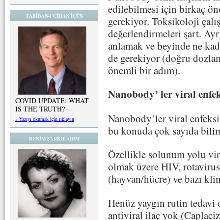
edilebilmesi için birkaç 
TABİBAN-I CİHAN İÇÜN
gerekiyor. Toksikoloji çalı
değerlendirmeleri şart. Ay
anlamak ve beyinde ne kada
de gerekiyor (doğru dozlama
önemli bir adım).
Nanobody’ ler viral enfe
COVID UPDATE: WHAT
IS THE TRUTH?
Nanobody’ler viral enfeksiy
» Yazıyı okumak için tıklayın
bu konuda çok sayıda bilim
BENİM ŞARKILARIM
Özellikle solunum yolu vir
olmak üzere HIV, rotavirus,
(hayvan/hücre) ve bazı kli
Henüz yaygın rutin tedavi
antiviral ilaç yok (Caplaci