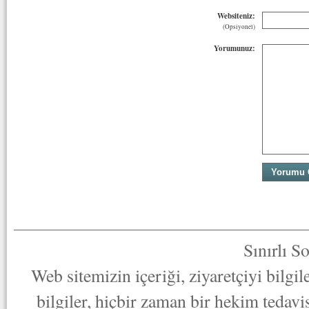
Websiteniz:
(Opsiyonel)
Yorumunuz:
Sınırlı S
Web sitemizin içeriği, ziyaretçiyi bilgi
bilgiler, hiçbir zaman bir hekim tedav