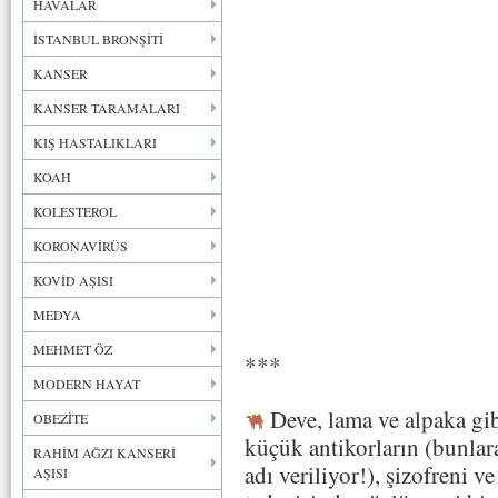
HAVALAR
İSTANBUL BRONŞİTİ
KANSER
KANSER TARAMALARI
KIŞ HASTALIKLARI
KOAH
KOLESTEROL
KORONAVİRÜS
KOVİD AŞISI
MEDYA
MEHMET ÖZ
***
MODERN HAYAT
Deve, lama ve alpaka gib
OBEZİTE
küçük antikorların (bunla
RAHİM AĞZI KANSERİ
adı veriliyor!), şizofreni v
AŞISI