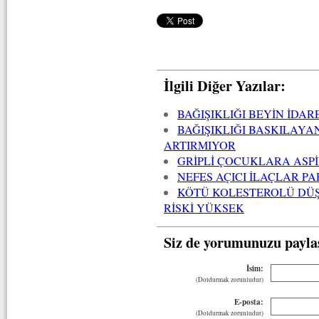
İlgili Diğer Yazılar:
BAĞIŞIKLIĞI BEYİN İDAR
BAĞIŞIKLIĞI BASKILAYAN
ARTIRMIYOR
GRİPLİ ÇOCUKLARA ASP
NEFES AÇICI İLAÇLAR P
KÖTÜ KOLESTEROLÜ DÜ
RİSKİ YÜKSEK
Siz de yorumunuzu payla
İsim:
(Doldurmak zorunludur)
E-posta:
(Doldurmak zorunludur)