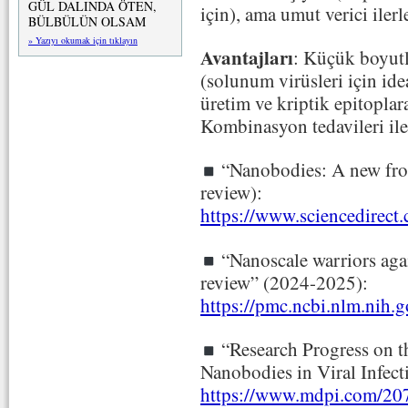
GÜL DALINDA ÖTEN,
için), ama umut verici ilerl
BÜLBÜLÜN OLSAM
» Yazıyı okumak için tıklayın
Avantajları
: Küçük boyutl
(solunum virüsleri için ide
üretim ve kriptik epitoplar
Kombinasyon tedavileri ile 
“Nanobodies: A new front
review):
https://www.sciencedirect
“Nanoscale warriors agai
review” (2024-2025):
https://pmc.ncbi.nlm.nih
“Research Progress on t
Nanobodies in Viral Infect
https://www.mdpi.com/20