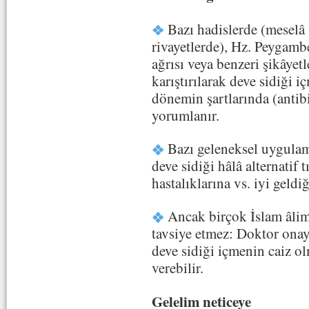
Bazı hadislerde (meselâ
rivayetlerde), Hz. Peygambe
ağrısı veya benzeri şikâyetl
karıştırılarak deve sidiği iç
dönemin şartlarında (antib
yorumlanır.
Bazı geleneksel uygulama
deve sidiği hâlâ alternatif t
hastalıklarına vs. iyi geldiğ
Ancak birçok İslam âlim
tavsiye etmez: Doktor ona
deve sidiği içmenin caiz ol
verebilir.
Gelelim neticeye