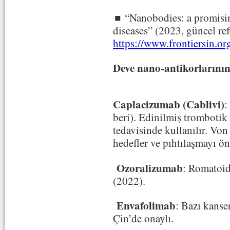
“Nanobodies: a promisin
diseases” (2023, güncel ref
https://www.frontiersin.o
Deve nano-antikorlarının
Caplacizumab (Cablivi)
:
beri). Edinilmiş tromboti
tedavisinde kullanılır. V
hedefler ve pıhtılaşmayı ön
Ozoralizumab
: Romatoid
(2022).
Envafolimab
: Bazı kanse
Çin’de onaylı.