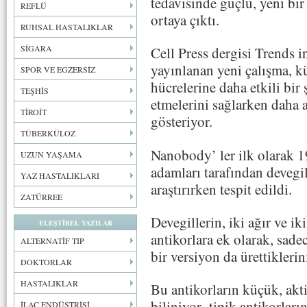
tedavisinde güçlü, yeni bir
REFLÜ
ortaya çıktı.
RUHSAL HASTALIKLAR
SİGARA
Cell Press dergisi Trends 
yayınlanan yeni çalışma, k
SPOR VE EGZERSİZ
hücrelerine daha etkili bir 
TEŞHİS
etmelerini sağlarken daha 
TİROİT
gösteriyor.
TÜBERKÜLOZ
Nanobody’ ler ilk olarak 1
UZUN YAŞAMA
adamları tarafından devegil
YAZ HASTALIKLARI
araştırırken tespit edildi.
ZATÜRREE
Devegillerin, iki ağır ve ik
ELEŞTİREL YAZILAR
antikorlara ek olarak, sade
ALTERNATİF TIP
bir versiyon da ürettiklerin
DOKTORLAR
HASTALIKLAR
Bu antikorların küçük, akt
biliniyor- tipik antikorları
İLAÇ ENDÜSTRİSİ