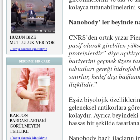
kolayca tutunabilmelerini s
Nanobody’ ler beyinde nas
CNRS’den ortak yazar Pier
HÜZÜN BİZE
MUTLULUK VERİYOR
pasif olarak girebilen yük
» Yazıyı okumak için tıklayın
proteinlerdir” diye açıklıy
bariyerini geçmek üzere ta
DERDİME BİR ÇARE
tabiatları gereği hidrofobi
sınırlar, hedef dışı bağlanm
ilişkilidir
.”
Eşsiz biyolojik özellikleri
geleneksel antikorlara göre
kolaydır. Ayrıca beyindeki 
KARTON
BARDAKLARDAKİ
hassas bir şekilde tasarlanab
GÖRÜLMEYEN
TEHLİKE
Nanobody bazlı ilaçların i
» Yazıyı okumak için tıklayın