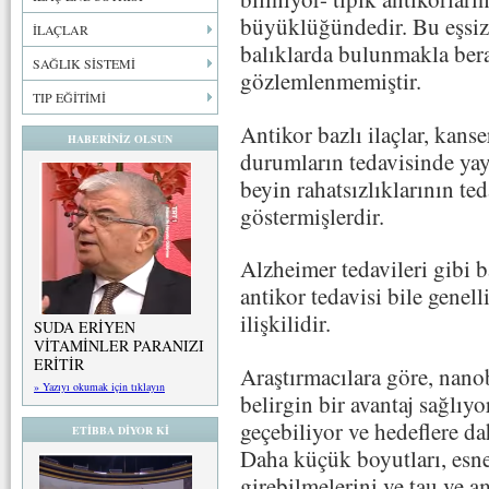
büyüklüğündedir. Bu eşsiz 
İLAÇLAR
balıklarda bulunmakla ber
SAĞLIK SİSTEMİ
gözlemlenmemiştir.
TIP EĞİTİMİ
Antikor bazlı ilaçlar, kans
HABERİNİZ OLSUN
durumların tedavisinde yay
beyin rahatsızlıklarının ted
göstermişlerdir.
Alzheimer tedavileri gibi b
antikor tedavisi bile genell
ilişkilidir.
SUDA ERİYEN
VİTAMİNLER PARANIZI
ERİTİR
Araştırmacılara göre, nano
» Yazıyı okumak için tıklayın
belirgin bir avantaj sağlıy
geçebiliyor ve hedeflere dah
ETİBBA DİYOR Kİ
Daha küçük boyutları, esne
girebilmelerini ve tau ve a