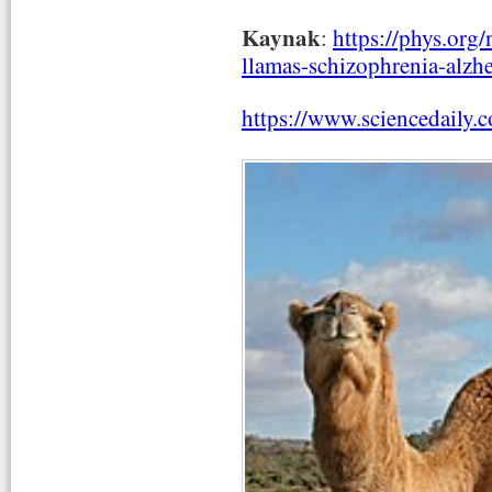
Kaynak
:
https://phys.org
llamas-schizophrenia-alzh
https://www.sciencedaily