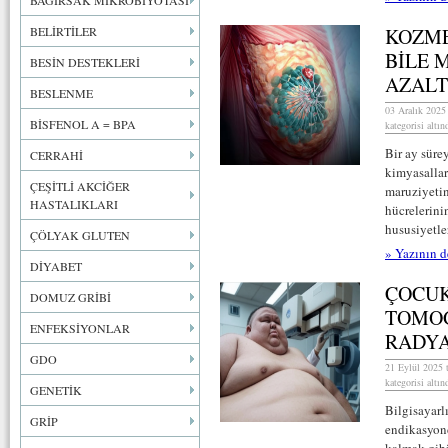
BAĞIRSAK MİKROBİYOTASI
BELİRTİLER
KOZME
BİLE 
BESİN DESTEKLERİ
AZALT
BESLENME
03 Aralık 2025
BİSFENOL A = BPA
kategorisi altın
Bir ay sürey
CERRAHİ
kimyasallar
ÇEŞİTLİ AKCİĞER
maruziyetin
HASTALIKLARI
hücrelerini
hususiyetler
ÇÖLYAK GLUTEN
» Yazının d
DİYABET
ÇOCUK
DOMUZ GRİBİ
TOMOG
ENFEKSİYONLAR
RADYA
GDO
21 Eylül 2025 
kategorisi altın
GENETİK
Bilgisayarl
GRİP
endikasyond