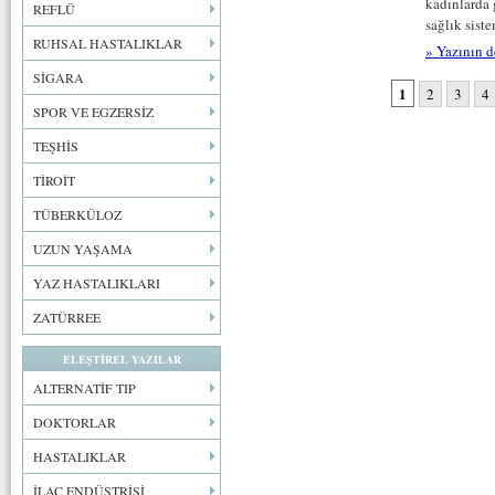
kadınlarda 
REFLÜ
sağlık sist
RUHSAL HASTALIKLAR
» Yazının d
SİGARA
1
2
3
4
SPOR VE EGZERSİZ
TEŞHİS
TİROİT
TÜBERKÜLOZ
UZUN YAŞAMA
YAZ HASTALIKLARI
ZATÜRREE
ELEŞTİREL YAZILAR
ALTERNATİF TIP
DOKTORLAR
HASTALIKLAR
İLAÇ ENDÜSTRİSİ