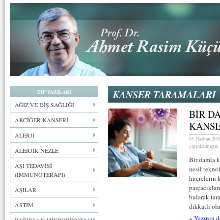
KANSER TARAMALARI
TIP YAZILARI
AĞIZ VE DİŞ SAĞLIĞI
BİR D
AKCİĞER KANSERİ
KANSE
ALERJİ
05 Haziran 202
yayınlanmıştır.
ALERJİK NEZLE
Bir damla k
AŞI TEDAVİSİ
nesil teknol
(İMMUNOTERAPİ)
hücrelerin 
parçacıklar
AŞILAR
bularak tar
ASTIM
dikkatli olm
» Yazının d