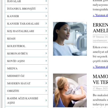
kalmak gibi
HAVALAR
radyasyonun
İSTANBUL BRONŞİTİ
tomografide
» Yazının d
KANSER
KANSER TARAMALARI
ERKEN
AMELİ
KIŞ HASTALIKLARI
09 Temmuz 202
KOAH
yayınlanmıştır.
KOLESTEROL
Erken evre 
ameliyat ed
KORONAVİRÜS
bir seçenek
çeşitli risk
KOVİD AŞISI
» Yazının d
MEDYA
MAMOG
MEHMET ÖZ
VE TE
MODERN HAYAT
17 Mayıs 2025 
OBEZİTE
Bu makaled
RAHİM AĞZI KANSERİ
azaltmada sı
AŞISI
tedaviye yo