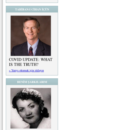
TABİBAN-I CİHAN İÇÜN
COVID UPDATE: WHAT
IS THE TRUTH?
» Yazıyı okumak için tıklayın
BENİM ŞARKILARIM