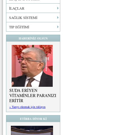
İLAÇLAR
SAĞLIK SİSTEMİ
TIP EĞİTİMİ
HABERİNİZ OLSUN
SUDA ERİYEN
VİTAMİNLER PARANIZI
ERİTİR
» Yazıyı okumak için tıklayın
ETİBBA DİYOR Kİ