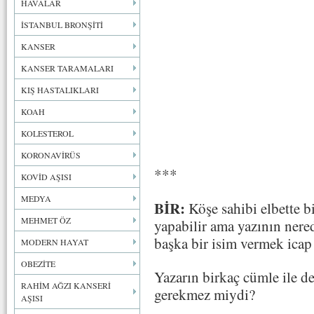
HAVALAR
İSTANBUL BRONŞİTİ
KANSER
KANSER TARAMALARI
KIŞ HASTALIKLARI
KOAH
KOLESTEROL
KORONAVİRÜS
***
KOVİD AŞISI
MEDYA
BİR:
Köşe sahibi elbette b
MEHMET ÖZ
yapabilir ama yazının nere
başka bir isim vermek icap 
MODERN HAYAT
OBEZİTE
Yazarın birkaç cümle ile de
RAHİM AĞZI KANSERİ
gerekmez miydi?
AŞISI