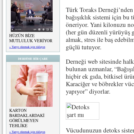
Türk Toraks Derneği’nden 
bağışıklık sistemi için bu 
öneriyor. Yani kilonuzu no
(her gün düzenli yürüyüş g
HÜZÜN BİZE
almak, stres ile baş edebi
MUTLULUK VERİYOR
güçlü tutuyor.
» Yazıyı okumak için tıklayın
DERDİME BİR ÇARE
Derneği web sitesinde halk
bulunan uzmanlar, “Bağışık
hiçbir ek gıda, bitkisel ür
Karaciğer ve böbrekler vü
yapıyor” diyorlar.
KARTON
BARDAKLARDAKİ
GÖRÜLMEYEN
TEHLİKE
Vücudunuzun detoks sist
» Yazıyı okumak için tıklayın