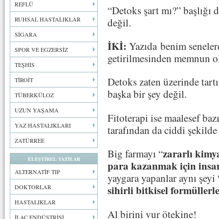
REFLÜ
“Detoks şart mı?” başlığı 
RUHSAL HASTALIKLAR
değil.
SİGARA
İKİ:
Yazıda benim senelerdi
SPOR VE EGZERSİZ
getirilmesinden memnun 
TEŞHİS
Detoks zaten üzerinde tar
TİROİT
başka bir şey değil.
TÜBERKÜLOZ
UZUN YAŞAMA
Fitoterapi ise maalesef baz
YAZ HASTALIKLARI
tarafından da ciddi şekilde 
ZATÜRREE
zararlı kimya
Big farmayı “
ELEŞTİREL YAZILAR
para kazanmak için insan
ALTERNATİF TIP
yaygara yapanlar aynı şeyi 
DOKTORLAR
sihirli bitkisel formüllerl
HASTALIKLAR
Al birini vur ötekine!
İLAÇ ENDÜSTRİSİ