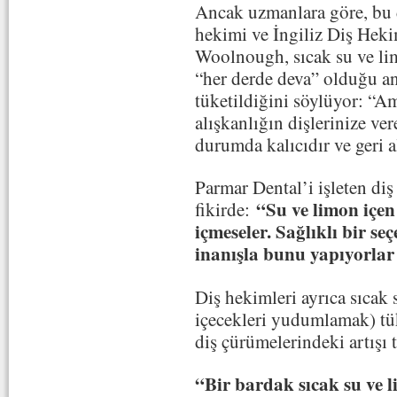
Ancak uzmanlara göre, bu d
hekimi ve İngiliz Diş Heki
Woolnough, sıcak su ve lim
“her derde deva” olduğu anl
tüketildiğini söylüyor: “Am
alışkanlığın dişlerinize ve
durumda kalıcıdır ve geri 
Parmar Dental’i işleten di
“Su ve limon içen
fikirde:
içmeseler. Sağlıklı bir seç
inanışla bunu yapıyorla
Diş hekimleri ayrıca sıcak
içecekleri yudumlamak) tü
diş çürümelerindeki artışı 
“Bir bardak sıcak su ve