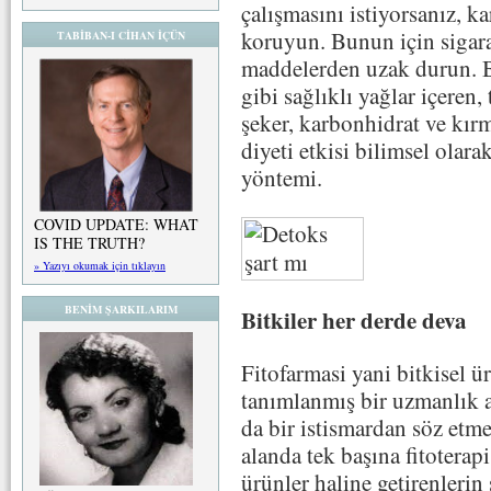
çalışmasını istiyorsanız, ka
koruyun. Bunun için sigara,
TABİBAN-I CİHAN İÇÜN
maddelerden uzak durun. B
gibi sağlıklı yağlar içeren,
şeker, karbonhidrat ve kırm
diyeti etkisi bilimsel olar
yöntemi.
COVID UPDATE: WHAT
IS THE TRUTH?
» Yazıyı okumak için tıklayın
BENİM ŞARKILARIM
Bitkiler her derde deva
Fitofarmasi yani bitkisel ür
tanımlanmış bir uzmanlık 
da bir istismardan söz etm
alanda tek başına fitoterapi
ürünler haline getirenlerin