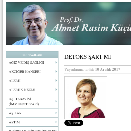
TIP YAZILARI
DETOKS ŞART MI
AĞIZ VE DİŞ SAĞLIĞI
10 Aralık 2017
Yayınlanma tarihi:
AKCİĞER KANSERİ
ALERJİ
ALERJİK NEZLE
AŞI TEDAVİSİ
(İMMUNOTERAPİ)
AŞILAR
ASTIM