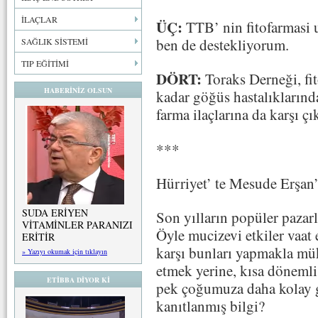
İLAÇLAR
ÜÇ:
TTB’ nin fitofarmasi u
ben de destekliyorum.
SAĞLIK SİSTEMİ
TIP EĞİTİMİ
DÖRT:
Toraks Derneği, fit
HABERİNİZ OLSUN
kadar göğüs hastalıklarında
farma ilaçlarına da karşı ç
***
Hürriyet’ te Mesude Erşan’
SUDA ERİYEN
Son yılların popüler pazarl
VİTAMİNLER PARANIZI
Öyle mucizevi etkiler vaat 
ERİTİR
karşı bunları yapmakla mü
» Yazıyı okumak için tıklayın
etmek yerine, kısa döneml
ETİBBA DİYOR Kİ
pek çoğumuza daha kolay ge
kanıtlanmış bilgi?