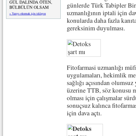
GÜL DALINDA ÖTEN,
günlerde Türk Tabipler Birl
BÜLBÜLÜN OLSAM
uzmanlığının iptali için d
» Yazıyı okumak için tıklayın
konularda daha fazla kanıta
gereksinim duyulması.
Fitofarmasi uzmanlığı müfr
uygulamaları, hekimlik mes
sağlığı açısından olumsuz
üzerine TTB, söz konusu mü
olması için çalışmalar sürd
sonuçsuz kalınca fitofarmas
için dava açtı.