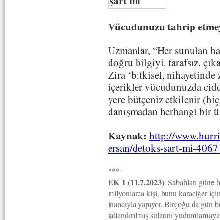
Vücudunuzu tahrip etme
Uzmanlar, “Her sunulan ha
doğru bilgiyi, tarafsız, çı
Zira ‘bitkisel, nihayetinde 
içerikler vücudunuzda ciddi
yere bütçeniz etkilenir (hi
danışmadan herhangi bir ü
Kaynak:
http://www.hurri
ersan/detoks-sart-mi-406
***
EK 1 (11.7.2023)
: Sabahları güne b
milyonlarca kişi, bunu karaciğer içi
inancıyla yapıyor. Birçoğu da gün b
tatlandırılmış sularını yudumlamay