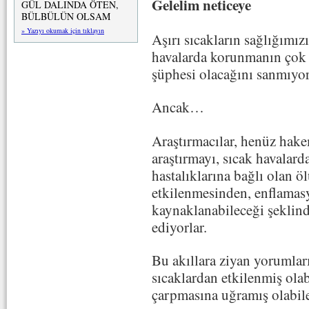
Gelelim neticeye
GÜL DALINDA ÖTEN,
BÜLBÜLÜN OLSAM
» Yazıyı okumak için tıklayın
Aşırı sıcakların sağlığımız
havalarda korunmanın çok
şüphesi olacağını sanmıyo
Ancak…
Araştırmacılar, henüz hak
araştırmayı, sıcak havalar
hastalıklarına bağlı olan ö
etkilenmesinden, enflama
kaynaklanabileceği şeklind
ediyorlar.
Bu akıllara ziyan yorumları
sıcaklardan etkilenmiş olab
çarpmasına uğramış olabile