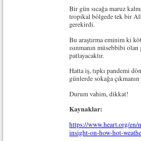
Bir gün sıcağa maruz kalma
tropikal bölgede tek bir A
gerekirdi.
Bu araştırma eminim ki köt
ısınmanın müsebbibi olan g
patlayacaktır.
Hatta iş, tıpkı pandemi dö
günlerde sokağa çıkmanın 
Durum vahim, dikkat!
Kaynaklar:
https://www.heart.org/en/
insight-on-how-hot-weath