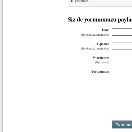
diyecekler
Siz de yorumunuzu payla
İsim:
(Doldurmak zorunludur)
E-posta:
(Doldurmak zorunludur)
Websiteniz:
(Opsiyonel)
Yorumunuz: