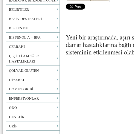
BAĞIRSAK MİKROBİYOTASI
BELİRTİLER
BESİN DESTEKLERİ
BESLENME
Yeni bir araştırmada, aşırı
BİSFENOL A = BPA
damar hastalıklarına bağlı
CERRAHİ
sisteminin etkilenmesi olab
ÇEŞİTLİ AKCİĞER
HASTALIKLARI
ÇÖLYAK GLUTEN
DİYABET
DOMUZ GRİBİ
ENFEKSİYONLAR
GDO
GENETİK
GRİP