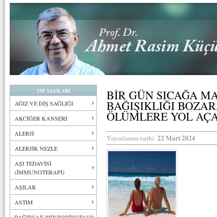
TIP YAZILARI
BİR GÜN SICAĞA M
BAĞIŞIKLIĞI BOZAR
AĞIZ VE DİŞ SAĞLIĞI
ÖLÜMLERE YOL AÇA
AKCİĞER KANSERİ
ALERJİ
22 Mart 2024
Yayınlanma tarihi:
ALERJİK NEZLE
AŞI TEDAVİSİ
(İMMUNOTERAPİ)
AŞILAR
ASTIM