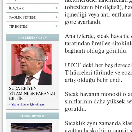
(obezitenin bir ölçüsü), hav
İLAÇLAR
içmediği veya anti-enflama
SAĞLIK SİSTEMİ
göre ayarlandı.
TIP EĞİTİMİ
Analizlerde, sıcak hava ile 
HABERİNİZ OLSUN
tarafından üretilen sitokinl
bağlantı olduğu görüldü.
UTCI’ deki her beş derecelik
T hücreleri türünde ve eozi
artış olduğu belirlendi.
SUDA ERİYEN
Sıcak havanın monosit olar
VİTAMİNLER PARANIZI
ERİTİR
sınıflarının daha yüksek se
» Yazıyı okumak için tıklayın
görüldü.
ETİBBA DİYOR Kİ
Sıcaklık aynı zamanda klas
azaltan başka bir monosit 