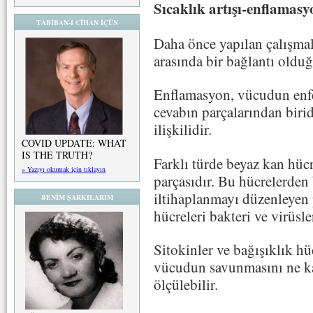
Sıcaklık artışı-enflamas
TABİBAN-I CİHAN İÇÜN
Daha önce yapılan çalışmal
arasında bir bağlantı olduğ
Enflamasyon, vücudun enfek
cevabın parçalarından birid
ilişkilidir.
COVID UPDATE: WHAT
IS THE TRUTH?
Farklı türde beyaz kan hücr
» Yazıyı okumak için tıklayın
parçasıdır. Bu hücrelerden b
iltihaplanmayı düzenleyen p
BENİM ŞARKILARIM
hücreleri bakteri ve virüsle
Sitokinler ve bağışıklık hüc
vücudun savunmasını ne kad
ölçülebilir.