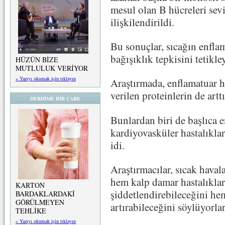
mesul olan B hücreleri sev
ilişkilendirildi.
Bu sonuçlar, sıcağın enfla
bağışıklık tepkisini tetikl
HÜZÜN BİZE
MUTLULUK VERİYOR
» Yazıyı okumak için tıklayın
Araştırmada, enflamatuar h
verilen proteinlerin de arttı
DERDİME BİR ÇARE
Bunlardan biri de başlıca e
kardiyovasküler hastalıkla
idi.
Araştırmacılar, sıcak haval
hem kalp damar hastalıklar
KARTON
şiddetlendirebileceğini hem
BARDAKLARDAKİ
GÖRÜLMEYEN
artırabileceğini söylüyorlar
TEHLİKE
» Yazıyı okumak için tıklayın