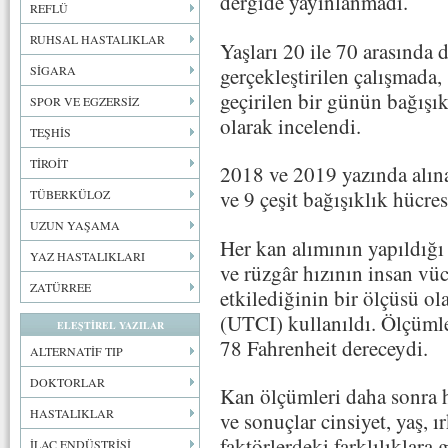
dergide yayınlanmadı.
REFLÜ
RUHSAL HASTALIKLAR
Yaşları 20 ile 70 arasında 
gerçekleştirilen çalışmada,
SİGARA
geçirilen bir günün bağışık
SPOR VE EGZERSİZ
olarak incelendi.
TEŞHİS
TİROİT
2018 ve 2019 yazında alına
ve 9 çeşit bağışıklık hücres
TÜBERKÜLOZ
UZUN YAŞAMA
Her kan alımının yapıldığ
YAZ HASTALIKLARI
ve rüzgâr hızının insan vü
ZATÜRREE
etkilediğinin bir ölçüsü o
(UTCI) kullanıldı. Ölçümle
ELEŞTİREL YAZILAR
78 Fahrenheit dereceydi.
ALTERNATİF TIP
DOKTORLAR
Kan ölçümleri daha sonra h
HASTALIKLAR
ve sonuçlar cinsiyet, yaş, 
faktörlerdeki farklılıklara 
İLAÇ ENDÜSTRİSİ