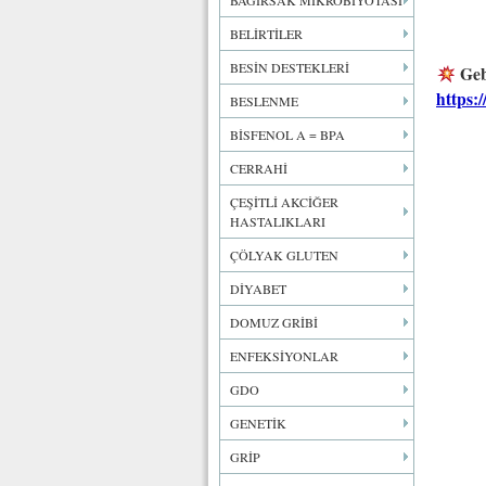
BAĞIRSAK MİKROBİYOTASI
BELİRTİLER
BESİN DESTEKLERİ
Geb
https:
BESLENME
BİSFENOL A = BPA
CERRAHİ
ÇEŞİTLİ AKCİĞER
HASTALIKLARI
ÇÖLYAK GLUTEN
DİYABET
DOMUZ GRİBİ
ENFEKSİYONLAR
GDO
GENETİK
GRİP