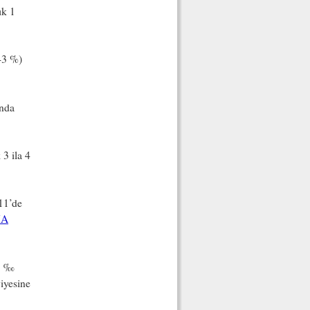
ık 1
43 %)
ında
3 ila 4
11’de
MA
,7 ‰
iyesine