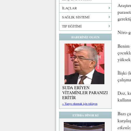
Araştır
İLAÇLAR
paraset
SAĞLIK SİSTEMİ
gerekti
TIP EĞİTİMİ
Nöro-ge
HABERİNİZ OLSUN
Benim d
çocukla
yüksek 
İlişki 
çalışma
SUDA ERİYEN
VİTAMİNLER PARANIZI
Doz, ku
ERİTİR
kullanı
» Yazıyı okumak için tıklayın
Bazı ça
ETİBBA DİYOR Kİ
karşıla
etkenle