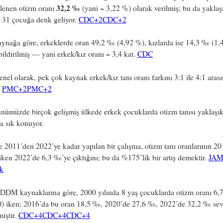
32,2 ‰
lenen otizm oranı
(yani ~ 3,22 %) olarak verilmiş; bu da yaklaş
/ 31 çocuğa denk geliyor.
CDC
+2
CDC
+2
aynağa göre, erkeklerde oran 49,2 ‰ (4,92 %), kızlarda ise 14,3 ‰ (1,
bildirilmiş — yani erkek/kız oranı ~ 3,4 kat.
CDC
nel olarak, pek çok kaynak erkek/kız tanı oranı farkını 3:1 ile 4:1 aras
.
PMC
+2
PMC
+2
nümüzde birçok gelişmiş ülkede erkek çocuklarda otizm tanısı yaklaşık 
a sık konuyor.
2011’den 2022’ye kadar yapılan bir çalışma, otizm tanı oranlarının 20
ken 2022’de 6,3 ‰’ye çıktığını; bu da %175’lik bir artış demektir.
JA
k
DM kaynaklarına göre, 2000 yılında 8 yaş çocuklarda otizm oranı 6
0) iken; 2016’da bu oran 18,5 ‰, 2020’de 27,6 ‰, 2022’de 32,2 ‰ sev
iştir.
CDC
+4
CDC
+4
CDC
+4