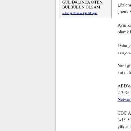
GÜL DALINDA ÖTEN,
gözlem
BÜLBÜLÜN OLSAM
çocuk 
» Yazıyı okumak için tıklayın
Aynı k
olarak 
Daha ge
veriyor
Yani gü
kat dah
ABD’de 
2,3 ‰ i
Networ
CDC AD
(~1/15
yükselm