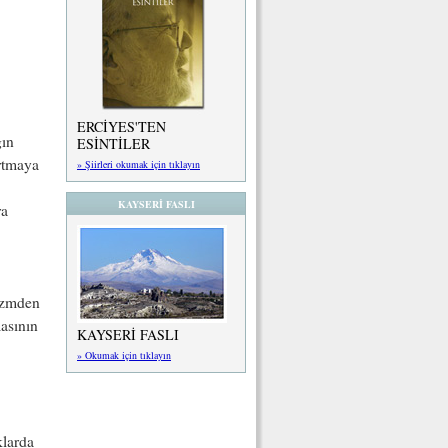
ERCİYES'TEN
gın
ESİNTİLER
artmaya
» Şiirleri okumak için tıklayın
KAYSERİ FASLI
ra
tizmden
masının
KAYSERİ FASLI
» Okumak için tıklayın
klarda