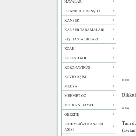
HAVALAR
İSTANBUL BRONŞİTİ
KANSER
KANSER TARAMALARI
KIŞ HASTALIKLARI
KOAH
KOLESTEROL
KORONAVİRÜS
KOVİD AŞISI
***
MEDYA
Dikkat
MEHMET ÖZ
MODERN HAYAT
***
OBEZİTE
Tüm dü
RAHİM AĞZI KANSERİ
AŞISI
(aseta