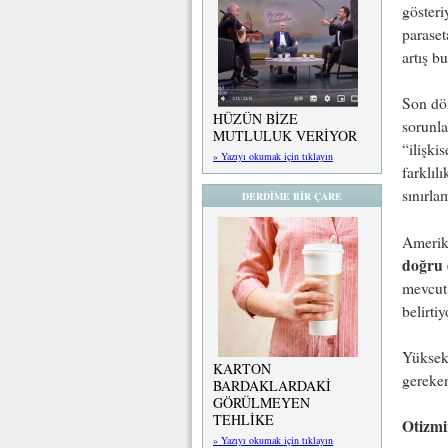
gösteri
paraset
artış 
Son dön
HÜZÜN BİZE
sorunla
MUTLULUK VERİYOR
“ilişki
» Yazıyı okumak için tıklayın
farklıl
sınırla
DERDİME BİR ÇARE
Amerika
doğru 
mevcut 
belirtiy
Yüksek 
KARTON
gereken
BARDAKLARDAKİ
GÖRÜLMEYEN
TEHLİKE
Otizmi
» Yazıyı okumak için tıklayın