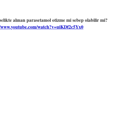
elikte alınan parasetamol otizme mi sebep olabilir mi?
//www.youtube.com/watch?v=uiKDf2c5Yx0