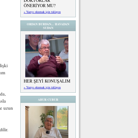
DOKTORLAR
ÖNERİYOR MU?
» Yazıyı okumak için tıklayın
ORDAN BURDAN... HAVADAN
SUDAN
işki
nım
HER ŞEYİ KONUŞALIM
» Yazıyı okumak için tıklayın
da,
ABUR CUBUR
sla
le uzun
ilir.