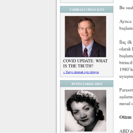
Bu sual
TABİBAN-I CİHAN İÇÜN
Ayrıca 
başlamı
İlaç il
olarak 
başlama
COVID UPDATE: WHAT
birinci
IS THE TRUTH?
1980’le
» Yazıyı okumak için tıklayın
uyuşmu
BENİM ŞARKILARIM
Paraset
aşıları
mesul o
Otizm 
ABD’de