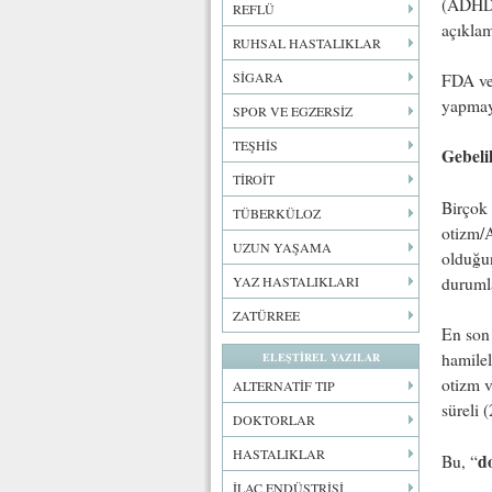
(ADHD)
REFLÜ
açıklam
RUHSAL HASTALIKLAR
SİGARA
FDA ve 
yapmayı
SPOR VE EGZERSİZ
TEŞHİS
Gebeli
TİROİT
Birçok 
TÜBERKÜLOZ
otizm/A
UZUN YAŞAMA
olduğun
durumla
YAZ HASTALIKLARI
ZATÜRREE
En son
hamilel
ELEŞTİREL YAZILAR
otizm v
ALTERNATİF TIP
süreli 
DOKTORLAR
HASTALIKLAR
d
Bu, “
İLAÇ ENDÜSTRİSİ