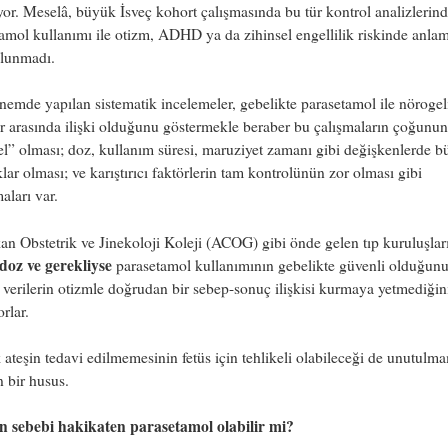
yor. Meselâ, büyük İsveç kohort çalışmasında bu tür kontrol analizlerin
amol kullanımı ile otizm, ADHD ya da zihinsel engellilik riskinde anlaml
bulunmadı.
emde yapılan sistematik incelemeler, gebelikte parasetamol ile nörogel
r arasında ilişki olduğunu göstermekle beraber bu çalışmaların çoğunun
sel” olması; doz, kullanım süresi, maruziyet zamanı gibi değişkenlerde 
ıklar olması; ve karıştırıcı faktörlerin tam kontrolünün zor olması gibi
maları var.
n Obstetrik ve Jinekoloji Koleji (ACOG) gibi önde gelen tıp kuruluşları
doz ve gerekliyse
parasetamol kullanımının gebelikte güvenli olduğunu
verilerin otizmle doğrudan bir sebep-sonuç ilişkisi kurmaya yetmediğin
orlar.
ateşin tedavi edilmemesinin fetüs için tehlikeli olabileceği de unutulm
 bir husus.
n sebebi hakikaten parasetamol olabilir mi?