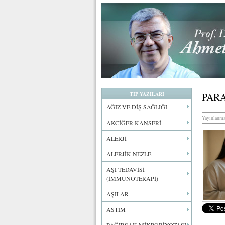
TIP YAZILARI
PARA
AĞIZ VE DİŞ SAĞLIĞI
Yayınlanma
AKCİĞER KANSERİ
ALERJİ
ALERJİK NEZLE
AŞI TEDAVİSİ
(İMMUNOTERAPİ)
AŞILAR
ASTIM