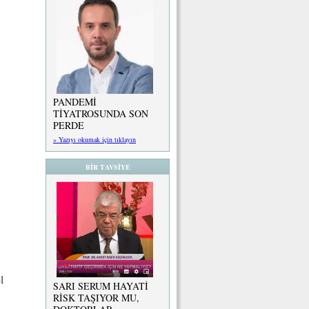
PANDEMİ
TİYATROSUNDA SON
PERDE
» Yazıyı okumak için tıklayın
BİR TAVSİYE
l
SARI SERUM HAYATİ
RİSK TAŞIYOR MU,