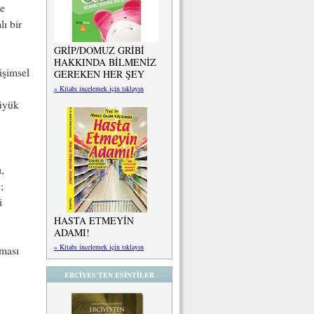
de
ı bir
GRİP/DOMUZ GRİBİ
HAKKINDA BİLMENİZ
işimsel
GEREKEN HER ŞEY
» Kitabı incelemek için tıklayın
büyük
,
;
i
HASTA ETMEYİN
ADAMI!
» Kitabı incelemek için tıklayın
aması
ERCİYES'TEN ESİNTİLER