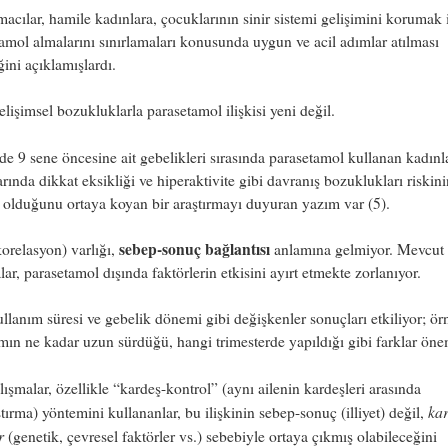
macılar, hamile kadınlara, çocuklarının sinir sistemi gelişimini korumak 
amol almalarını sınırlamaları konusunda uygun ve acil adımlar atılması
ğini açıklamışlardı.
lişimsel bozukluklarla parasetamol ilişkisi yeni değil.
e 9 sene öncesine ait gebelikleri sırasında parasetamol kullanan kadınl
rında dikkat eksikliği ve hiperaktivite gibi davranış bozuklukları riskini
olduğunu ortaya koyan bir araştırmayı duyuran yazım var (5).
sebep-sonuç bağlantısı
(korelasyon) varlığı,
anlamına gelmiyor. Mevcut
lar, parasetamol dışında faktörlerin etkisini ayırt etmekte zorlanıyor.
llanım süresi ve gebelik dönemi gibi değişkenler sonuçları etkiliyor; ör
mın ne kadar uzun sürdüğü, hangi trimesterde yapıldığı gibi farklar öne
lışmalar, özellikle “kardeş-kontrol” (aynı ailenin kardeşleri arasında
kar
ştırma) yöntemini kullananlar, bu ilişkinin sebep-sonuç (illiyet) değil,
r
(genetik, çevresel faktörler vs.) sebebiyle ortaya çıkmış olabileceğini