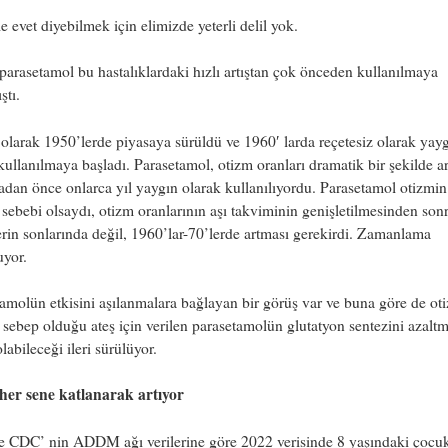
e evet diyebilmek için elimizde yeterli delil yok.
parasetamol bu hastalıklardaki hızlı artıştan çok önceden kullanılmaya
ştı.
k olarak 1950’lerde piyasaya sürüldü ve 1960′ larda reçetesiz olarak yay
kullanılmaya başladı. Parasetamol, otizm oranları dramatik bir şekilde 
dan önce onlarca yıl yaygın olarak kullanılıyordu. Parasetamol otizmin
l sebebi olsaydı, otizm oranlarının aşı takviminin genişletilmesinden son
rin sonlarında değil, 1960’lar-70’lerde artması gerekirdi. Zamanlama
yor.
amolün etkisini aşılanmalara bağlayan bir görüş var ve buna göre de o
n sebep olduğu ateş için verilen parasetamolün glutatyon sentezini azalt
labileceği ileri sürülüyor.
her sene katlanarak artıyor
 CDC’ nin ADDM ağı verilerine göre 2022 verisinde 8 yaşındaki çocu