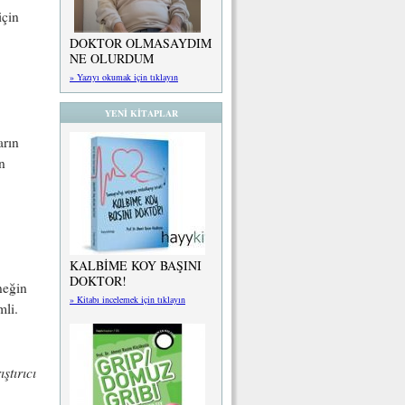
için
DOKTOR OLMASAYDIM
NE OLURDUM
» Yazıyı okumak için tıklayın
YENİ KİTAPLAR
arın
n
KALBİME KOY BAŞINI
DOKTOR!
neğin
» Kitabı incelemek için tıklayın
mli.
ıştırıcı