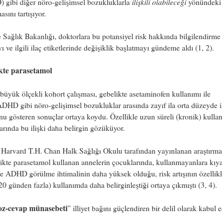
ilişkili olabileceği
 gibi diğer nöro-gelişimsel bozukluklarla
yönündeki
asını tartışıyor.
Sağlık Bakanlığı, doktorlara bu potansiyel risk hakkında bilgilendirme
 ve ilgili ilaç etiketlerinde değişiklik başlatmayı gündeme aldı (1, 2).
kte parasetamol
büyük ölçekli kohort çalışması, gebelikte asetaminofen kullanımı ile
DHD gibi nöro-gelişimsel bozukluklar arasında zayıf ila orta düzeyde il
u gösteren sonuçlar ortaya koydu. Özellikle uzun süreli (kronik) kulla
rında bu ilişki daha belirgin gözüküyor.
 Harvard T.H. Chan Halk Sağlığı Okulu tarafından yayınlanan araştırma
ikte parasetamol kullanan annelerin çocuklarında, kullanmayanlara kıya
e ADHD görülme ihtimalinin daha yüksek olduğu, risk artışının özellik
(20 günden fazla) kullanımda daha belirginleştiği ortaya çıkmıştı (3, 4).
oz-cevap münasebeti
” illiyet bağını güçlendiren bir delil olarak kabul ed