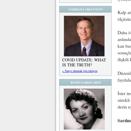
TABİBAN-I CİHAN İÇÜN
Kalp at
ölçüsüd
Daha ö
ardında
kan bas
sonuçla
ilişkil
COVID UPDATE: WHAT
IS THE TRUTH?
» Yazıyı okumak için tıklayın
Düzenli
faydala
BENİM ŞARKILARIM
İster i
sürekli
derin u
Sarılm