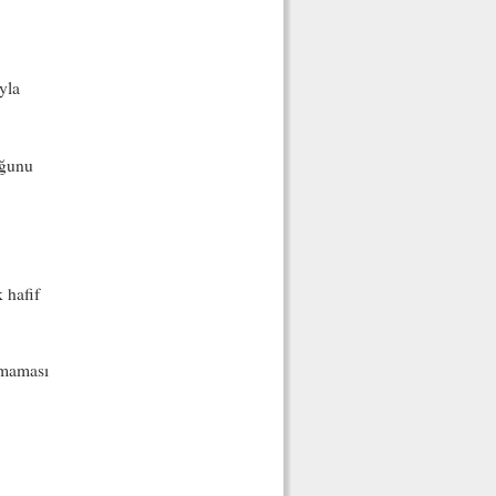
yla
uğunu
 hafif
rmaması