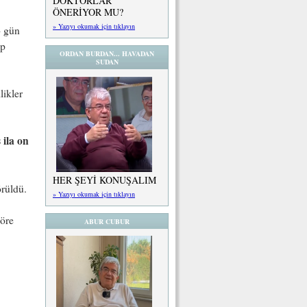
DOKTORLAR
ÖNERİYOR MU?
» Yazıyı okumak için tıklayın
4 gün
ıp
ORDAN BURDAN... HAVADAN
SUDAN
likler
 ila on
HER ŞEYİ KONUŞALIM
örüldü.
» Yazıyı okumak için tıklayın
göre
ABUR CUBUR