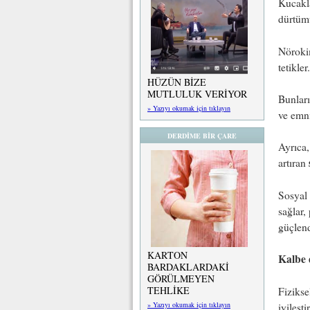
Kucakla
dürtümü
Nörokim
tetikler.
HÜZÜN BİZE
MUTLULUK VERİYOR
Bunları
» Yazıyı okumak için tıklayın
ve emni
DERDİME BİR ÇARE
Ayrıca,
artıran
Sosyal 
sağlar,
güçlend
KARTON
Kalbe d
BARDAKLARDAKİ
GÖRÜLMEYEN
TEHLİKE
Fizikse
» Yazıyı okumak için tıklayın
iyileştir