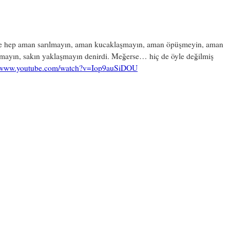
 hep aman sarılmayın, aman kucaklaşmayın, aman öpüşmeyin, aman
şmayın, sakın yaklaşmayın denirdi. Meğerse… hiç de öyle değilmiş
//www.youtube.com/watch?v=Iop9auSiDOU