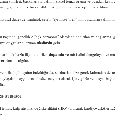
şma sinirleri, başkalarıyla yakın fiziksel temas arama ve bundan keyif
zü güçlendirerek bir rahatlık hissi yaratmak üzere optimize edilmiştir.
yasal düzeyde, sarılmak çeşitli “iyi hissettiren” kimyasalların salınımın
n başında, genellikle “aşk hormonu” olarak adlandırılan ve bağlanma, 
oksitosin
yet duygularını artıran
gelir.
dopamin
 sarılmak hazla ilişkilendirilen
ve ruh halini dengeleyen ve mu
serotonin
salgılar.
ve psikolojik açıdan bakıldığında, sarılmalar söze gerek kalmadan dest
 paylaşılan duyguların sözsüz onayları olarak işlev görür ve sosyal bağla
irir.
e iyi geliyor
l temas, kalp atış hızı değişkenliğini (HRV) artırarak kardiyovasküler sağ
ir.