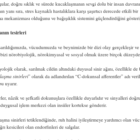
ular, doğru sıklık ve sürede kucaklaşmanın sevgi dolu bir insan davranı
ın yanı sıra, stres kaynaklı hastalıklara karşı şaşırtıcı derecede etkili bir
 mekanizması olduğunu ve bağışıklık sistemini güçlendirdiğini gösteri
nın tesirleri
sarıldığımızda, vücudumuzda ve beynimizde bir dizi olay gerçekleşir ve
 bizi nörobiyolojik, nörokimyasal ve sosyal olmak üzere birçok düzeyde 
olojik olarak, sarılmak cildin altındaki duyusal sinir ağını, özellikle de
aşma sinirleri
” olarak da adlandırılan “C-dokunsal afferentler” adı veri
bu uyarır.
rler, nâzik ve şefkatli dokunuşlara özellikle duyarlıdır ve sinyalleri doğ
duygusal işlem merkezi olan insüler kortekse gönderir.
şma sinirleri tetiklendiğinde, ruh halini iyileştirmeye yardımcı olan vü
ğrı kesicileri olan endorfinleri de salgılar.