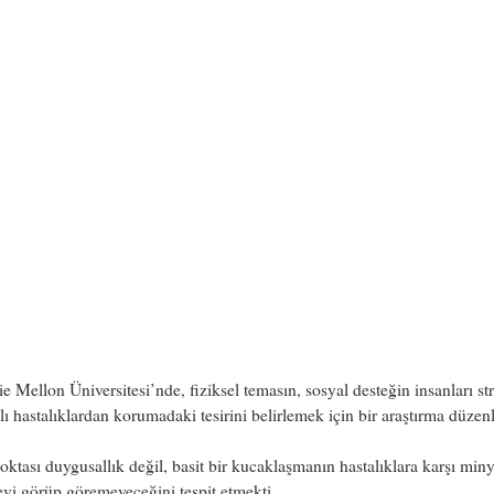
e Mellon Üniversitesi’nde, fiziksel temasın, sosyal desteğin insanları st
ı hastalıklardan korumadaki tesirini belirlemek için bir araştırma düzen
ktası duygusallık değil, basit bir kucaklaşmanın hastalıklara karşı miny
evi görüp göremeyeceğini tespit etmekti.