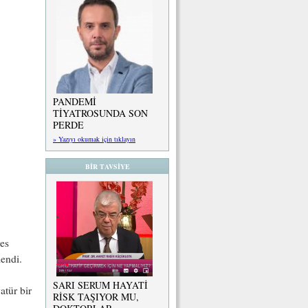
PANDEMİ
TİYATROSUNDA SON
PERDE
» Yazıyı okumak için tıklayın
BİR TAVSİYE
res
lendi.
SARI SERUM HAYATİ
atür bir
RİSK TAŞIYOR MU,