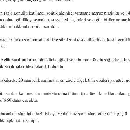
n fazla gönüllü katılımcı, soğuk algınlığı virüsüne maruz bırakıldı ve 1
 onlara günlük çatışmaları, sosyal etkileşimleri ve o gün birilerine sarıl
dıkları hakkında sorular soruldu.
acılar farklı sarılma stillerini ve sürelerini test ettiklerinde, kesin gerekli
ler:
iyelik sarılmalar
beş
tatmin edici değildi ve minimum fayda sağlarken,
ik sarılmalar
ideal olarak bulundu.
lişkilerde, 20 saniyelik sarılmalar en güçlü ölçülebilir etkileri yarattığı g
n sarılan katılımcıların enfekte olma ihtimali, nadiren kucaklananlara 
ık %60 daha düşüktü.
 hastalananlar daha hızlı iyileşti ve daha az sarılanlara göre daha güçlü
lık tepkilerine sahipti.