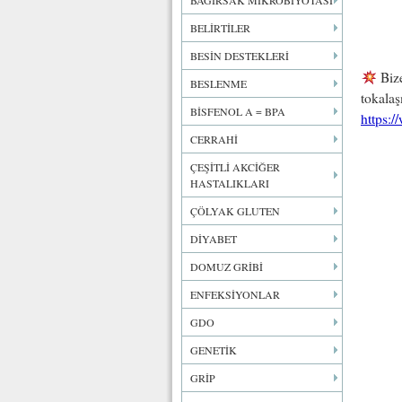
BAĞIRSAK MİKROBİYOTASI
BELİRTİLER
BESİN DESTEKLERİ
Bize
BESLENME
tokala
BİSFENOL A = BPA
https:
CERRAHİ
ÇEŞİTLİ AKCİĞER
HASTALIKLARI
ÇÖLYAK GLUTEN
DİYABET
DOMUZ GRİBİ
ENFEKSİYONLAR
GDO
GENETİK
GRİP