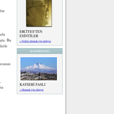
bir
ERCİYES'TEN
asla
ESİNTİLER
ştu. Bu
» Şiirleri okumak için tıklayın
lerle
KAYSERİ FASLI
 uzanan
,
KAYSERİ FASLI
aha
» Okumak için tıklayın