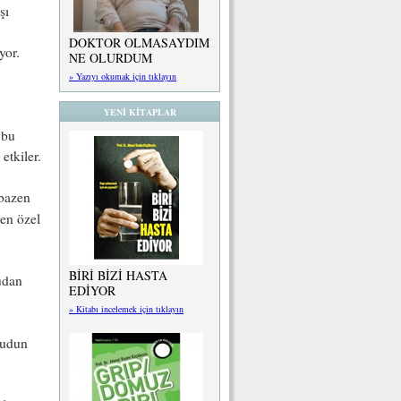
şı
DOKTOR OLMASAYDIM
yor.
NE OLURDUM
» Yazıyı okumak için tıklayın
YENİ KİTAPLAR
 bu
etkiler.
 bazen
len özel
BİRİ BİZİ HASTA
rudan
EDİYOR
» Kitabı incelemek için tıklayın
cudun