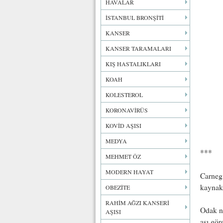
HAVALAR
İSTANBUL BRONŞİTİ
KANSER
KANSER TARAMALARI
KIŞ HASTALIKLARI
KOAH
KOLESTEROL
KORONAVİRÜS
KOVİD AŞISI
MEDYA
***
MEHMET ÖZ
MODERN HAYAT
Carnegi
kaynakl
OBEZİTE
RAHİM AĞZI KANSERİ
Odak no
AŞISI
aşı gör