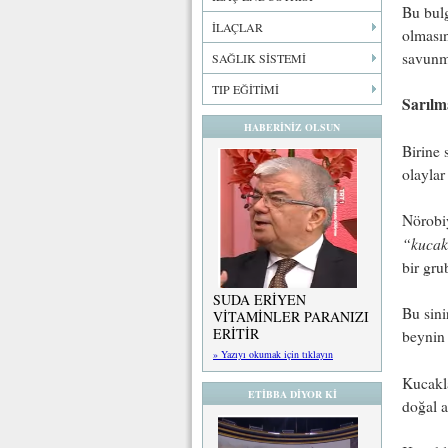
Bu bulg
İLAÇLAR
olmasın
savunma
SAĞLIK SİSTEMİ
TIP EĞİTİMİ
Sarılma
HABERİNİZ OLSUN
Birine 
olaylar
Nörobiy
“kucakl
bir gru
SUDA ERİYEN
Bu sini
VİTAMİNLER PARANIZI
ERİTİR
beynin 
» Yazıyı okumak için tıklayın
Kucakla
ETİBBA DİYOR Kİ
doğal a