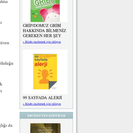
 alma
ı
GRİP/DOMUZ GRİBİ
HAKKINDA BİLMENİZ
GEREKEN HER ŞEY
» Kitabı incelemek için tıklayın
güven
tluluğu
ek
rı
99 SAYFADA ALERJİ
» Kitabı incelemek için tıklayın
ERCİYES'TEN ESİNTİLER
lığı da