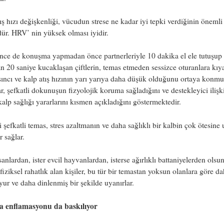
ış hızı değişkenliği, vücudun strese ne kadar iyi tepki verdiğinin önemli 
ür. HRV’ nin yüksek olması iyidir.
nce de konuşma yapmadan önce partnerleriyle 10 dakika el ele tutuşup
n 20 saniye kucaklaşan çiftlerin, temas etmeden sessizce oturanlara kıy
ıncı ve kalp atış hızının yarı yarıya daha düşük olduğunu ortaya konmu
r, şefkatli dokunuşun fizyolojik koruma sağladığını ve destekleyici ilişki
i kalp sağlığı yararlarını kısmen açıkladığını göstermektedir.
 şefkatli temas, stres azaltmanın ve daha sağlıklı bir kalbin çok ötesine
r sağlar.
nsanlardan, ister evcil hayvanlardan, isterse ağırlıklı battaniyelerden olsun
 fiziksel rahatlık alan kişiler, bu tür bir temastan yoksun olanlara göre d
yur ve daha dinlenmiş bir şekilde uyanırlar.
a enflamasyonu da baskılıyor