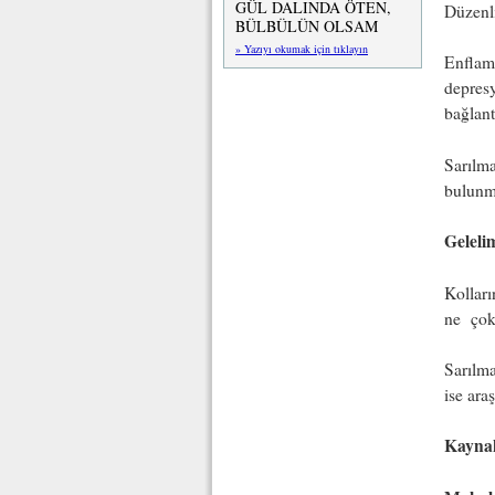
GÜL DALINDA ÖTEN,
Düzenli
BÜLBÜLÜN OLSAM
» Yazıyı okumak için tıklayın
Enflama
depresy
bağlantı
Sarılma
bulunm
Geleli
Kolları
ne çok 
Sarılma
ise ara
Kayna