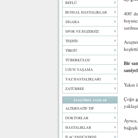
REFLÜ
RUHSAL HASTALIKLAR
400′ de
boyunca
SİGARA
sarılma
SPOR VE EGZERSİZ
TEŞHİS
Araştırm
keşfetti
TİROİT
TÜBERKÜLOZ
Bir san
UZUN YAŞAMA
saniyel
YAZ HASTALIKLARI
Yakın i
ZATÜRREE
Çoğu gü
ELEŞTİREL YAZILAR
yaklaş
ALTERNATİF TIP
DOKTORLAR
Ayrıca,
bağışık
HASTALIKLAR
İLAÇ ENDÜSTRİSİ