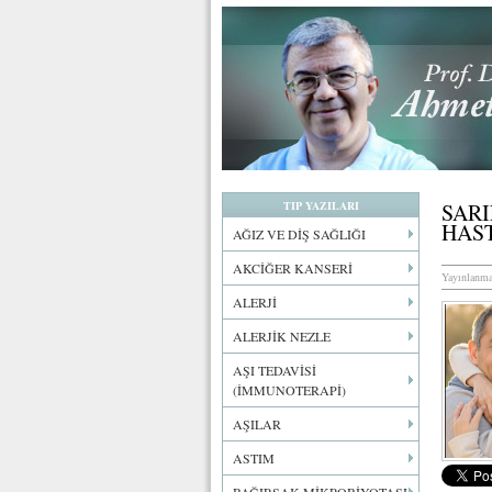
TIP YAZILARI
SARI
HAS
AĞIZ VE DİŞ SAĞLIĞI
AKCİĞER KANSERİ
Yayınlanma
ALERJİ
ALERJİK NEZLE
AŞI TEDAVİSİ
(İMMUNOTERAPİ)
AŞILAR
ASTIM