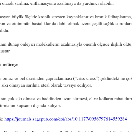
 olarak sarılma, enflamasyonu azaltmaya da yardımcı olabilir.
syon büyük ölçüde kronik stresten kaynaklanır ve kronik iltihaplanma,
on ve otoimmün hastalıklar da dahil olmak üzere çeşitli sağlık sorunları
lıdır.
nın iltihap önleyici moleküllerin azalmasıyla önemli ölçüde ilişkili old
uştur.
m neticeye
n omuz ve bel üzerinden çaprazlanması (“criss-cross”) şeklindeki ne çok
sıkı olmayan sarılma ideal olarak tavsiye ediliyor.
nın çok sıkı olması ve haddinden uzun sürmesi, el ve kolların rahat du
ştırmanın kapsamı dışında kalıyor.
k
:
https://journals.sagepub.com/doi/abs/10.1177/0956797614559284