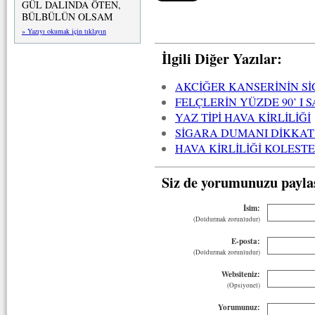
GÜL DALINDA ÖTEN,
BÜLBÜLÜN OLSAM
» Yazıyı okumak için tıklayın
İlgili Diğer Yazılar:
AKCİĞER KANSERİNİN Sİ
FELÇLERİN YÜZDE 90’ I
YAZ TİPİ HAVA KİRLİLİĞİ
SİGARA DUMANI DİKKAT 
HAVA KİRLİLİĞİ KOLEST
Siz de yorumunuzu payla
İsim:
(Doldurmak zorunludur)
E-posta:
(Doldurmak zorunludur)
Websiteniz:
(Opsiyonel)
Yorumunuz: