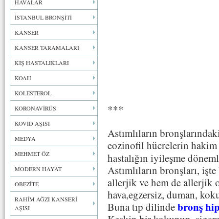
HAVALAR
İSTANBUL BRONŞİTİ
KANSER
KANSER TARAMALARI
KIŞ HASTALIKLARI
KOAH
KOLESTEROL
***
KORONAVİRÜS
KOVİD AŞISI
Astımlıların bronşlarındaki
MEDYA
eozinofil hücrelerin hakim
MEHMET ÖZ
hastalığın iyileşme dönemle
Astımlıların bronşları, işte
MODERN HAYAT
allerjik ve hem de allerji
OBEZİTE
hava,egzersiz, duman, koku…
RAHİM AĞZI KANSERİ
bronş hip
Buna tıp dilinde
AŞISI
Keskin bir kokunun, sigara