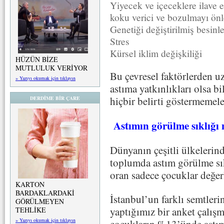
Yiyecek ve içeceklere ilave ed
koku verici ve bozulmayı ö
Genetiği değiştirilmiş besinle
Stres
Kürsel iklim değişkiliği
HÜZÜN BİZE
MUTLULUK VERİYOR
Bu çevresel faktörlerden u
» Yazıyı okumak için tıklayın
astıma yatkınlıkları olsa b
hiçbir belirti göstermem
DERDİME BİR ÇARE
Astımın görülme sıklığı 
Dünyanın çeşitli ülkelerind
toplumda astım görülme sı
oran sadece çocuklar değer
KARTON
BARDAKLARDAKİ
İstanbul’un farklı semtleri
GÖRÜLMEYEN
yaptığımız bir anket çalışm
TEHLİKE
» Yazıyı okumak için tıklayın