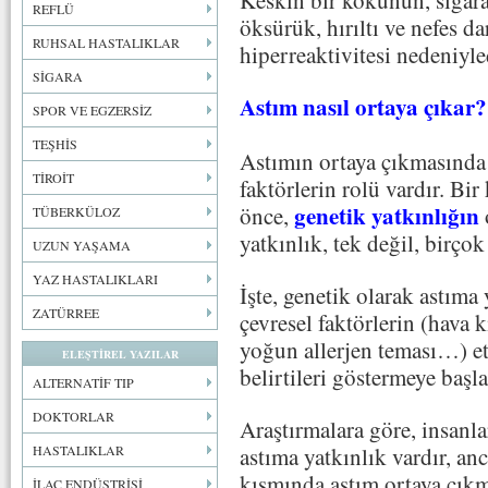
REFLÜ
öksürük, hırıltı ve nefes d
RUHSAL HASTALIKLAR
hiperreaktivitesi nedeniyle
SİGARA
Astım nasıl ortaya çıkar?
SPOR VE EGZERSİZ
TEŞHİS
Astımın ortaya çıkmasınd
TİROİT
faktörlerin rolü vardır. Bir
genetik yatkınlığın
önce,
TÜBERKÜLOZ
yatkınlık, tek değil, birçok
UZUN YAŞAMA
YAZ HASTALIKLARI
İşte, genetik olarak astıma 
ZATÜRREE
çevresel faktörlerin (hava ki
yoğun allerjen teması…) et
ELEŞTİREL YAZILAR
belirtileri göstermeye başla
ALTERNATİF TIP
DOKTORLAR
Araştırmalara göre, insanl
HASTALIKLAR
astıma yatkınlık vardır, anc
kısmında astım ortaya çıkm
İLAÇ ENDÜSTRİSİ