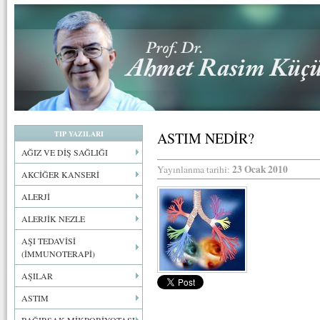
TIP YAZILARI
ASTIM NEDİR?
AĞIZ VE DİŞ SAĞLIĞI
23 Ocak 2010
Yayınlanma tarihi:
AKCİĞER KANSERİ
ALERJİ
ALERJİK NEZLE
AŞI TEDAVİSİ
(İMMUNOTERAPİ)
AŞILAR
ASTIM