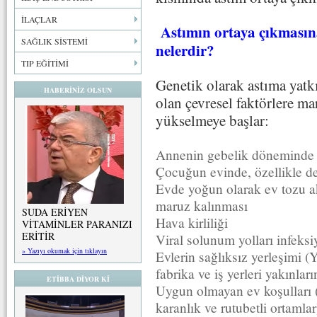
İLAÇLAR
Astımın ortaya çıkmasına
SAĞLIK SİSTEMİ
nelerdir?
TIP EĞİTİMİ
Genetik olarak astıma yatkı
HABERİNİZ OLSUN
olan çevresel faktörlere ma
yükselmeye başlar:
Annenin gebelik döneminde 
Çocuğun evinde, özellikle de 
Evde yoğun olarak ev tozu aka
maruz kalınması
SUDA ERİYEN
Hava kirliliği
VİTAMİNLER PARANIZI
ERİTİR
Viral solunum yolları infeksi
» Yazıyı okumak için tıklayın
Evlerin sağlıksız yerleşimi (Y
fabrika ve iş yerleri yakınla
ETİBBA DİYOR Kİ
Uygun olmayan ev koşulları 
karanlık ve rutubetli ortamlar