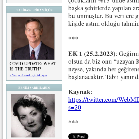
çocukların %13’ünde astı
başka şehirlerde yapılan a
TABİBAN-I CİHAN İÇÜN
bulunmuştur. Bu verilere 
kişide astım olduğu tahmin
***
EK 1 (25.2.2023)
: Geğirme
olsun da biz onu “uzayan K
COVID UPDATE: WHAT
neyse, yakında her geğirene
IS THE TRUTH?
başlanacaktır. Tabii yanınd
» Yazıyı okumak için tıklayın
BENİM ŞARKILARIM
Kaynak
:
https://twitter.com/Web
s=20
***