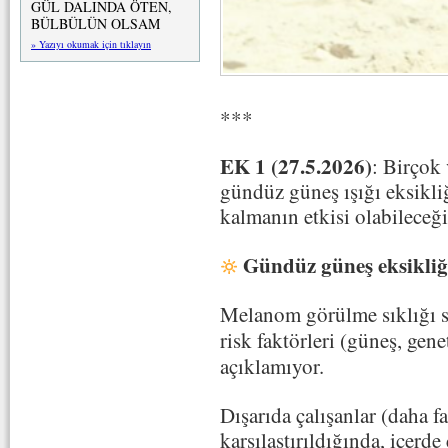
GÜL DALINDA ÖTEN,
BÜLBÜLÜN OLSAM
» Yazıyı okumak için tıklayın
***
EK 1 (27.5.2026)
: Birçok
gündüz güneş ışığı eksikliğ
kalmanın etkisi olabileceğ
Gündüz güneş eksikliğ
Melanom görülme sıklığı so
risk faktörleri (güneş, gen
açıklamıyor.
Dışarıda çalışanlar (daha fa
karşılaştırıldığında, içerd