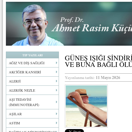
TIP YAZILARI
GÜNEŞ IŞIĞI SİNDİ
VE BUNA BAĞLI ÖL
AĞIZ VE DİŞ SAĞLIĞI
AKCİĞER KANSERİ
11 Mayıs 2026
Yayınlanma tarihi:
ALERJİ
ALERJİK NEZLE
AŞI TEDAVİSİ
(İMMUNOTERAPİ)
AŞILAR
ASTIM