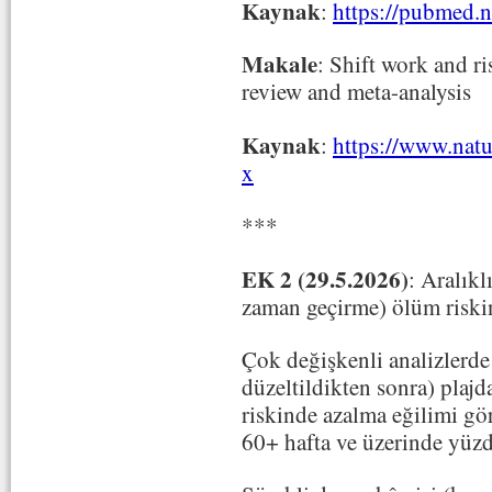
Kaynak
:
https://pubmed.
Makale
: Shift work and ri
review and meta-analysis
Kaynak
:
https://www.nat
x
***
EK 2 (29.5.2026)
: Aralıkl
zaman geçirme) ölüm riskin
Çok değişkenli analizlerde 
düzeltildikten sonra) plajd
riskinde azalma eğilimi gö
60+ hafta ve üzerinde yüzd