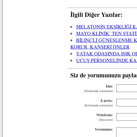
İlgili Diğer Yazılar:
MELATONİN EKSİKLİĞİ KA
MAYO KLİNİK’ TEN STATİ
BİLİNÇLİ GÜNEŞLENME K
KORUR, KANSERİ ÖNLER
YATAK ODASINDA IŞIK O
UÇUŞ PERSONELİNDE KA
Siz de yorumunuzu payla
İsim:
(Doldurmak zorunludur)
E-posta:
(Doldurmak zorunludur)
Websiteniz:
(Opsiyonel)
Yorumunuz: