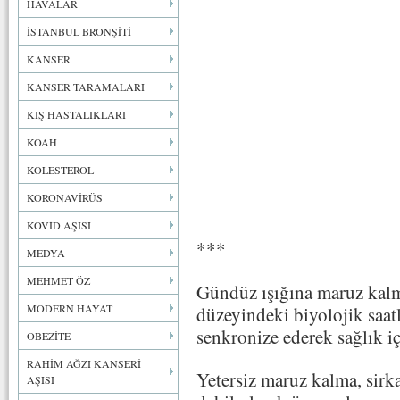
HAVALAR
İSTANBUL BRONŞİTİ
KANSER
KANSER TARAMALARI
KIŞ HASTALIKLARI
KOAH
KOLESTEROL
KORONAVİRÜS
KOVİD AŞISI
***
MEDYA
MEHMET ÖZ
Gündüz ışığına maruz kalm
MODERN HAYAT
düzeyindeki biyolojik saatl
senkronize ederek sağlık iç
OBEZİTE
RAHİM AĞZI KANSERİ
Yetersiz maruz kalma, sirk
AŞISI