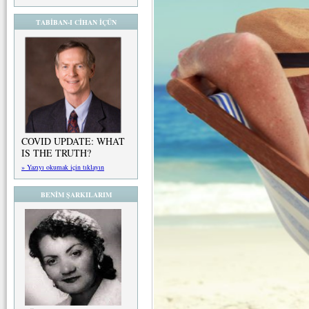
TABİBAN-I CİHAN İÇÜN
COVID UPDATE: WHAT
IS THE TRUTH?
» Yazıyı okumak için tıklayın
BENİM ŞARKILARIM