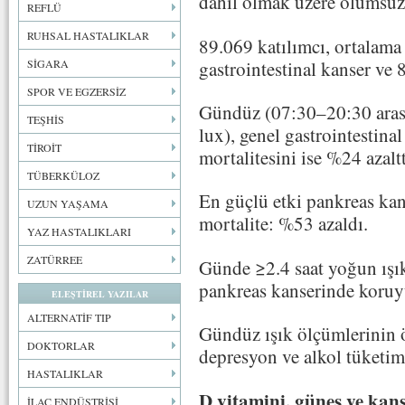
dahil olmak üzere olumsuz 
REFLÜ
RUHSAL HASTALIKLAR
89.069 katılımcı, ortalama 
gastrointestinal kanser ve 
SİGARA
SPOR VE EGZERSİZ
Gündüz (07:30–20:30 arası
TEŞHİS
lux), genel gastrointestina
TİROİT
mortalitesini ise %24 azaltt
TÜBERKÜLOZ
En güçlü etki pankreas ka
UZUN YAŞAMA
mortalite: %53 azaldı.
YAZ HASTALIKLARI
ZATÜRREE
Günde ≥2.4 saat yoğun ışık
pankreas kanserinde koruyu
ELEŞTİREL YAZILAR
ALTERNATİF TIP
Gündüz ışık ölçümlerinin ö
DOKTORLAR
depresyon ve alkol tüketim
HASTALIKLAR
D vitamini, güneş ve kanse
İLAÇ ENDÜSTRİSİ