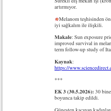
Sürekli dış mekân işi (kron
artırmıyor.
Melanom teşhisinden önce
iyi sağkalım ile ilişkili.
Makale
: Sun exposure prio
improved survival in melan
term follow-up study of Ita
Kaynak
:
https://www.sciencedirect
***
EK 3 (30.5.2026):
30 bine
boyunca takip edildi.
Güneşten kaçınan kadınlar