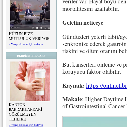
veriler var. Hayat boyu den
mortalitesini azaltabilir.
Gelelim neticeye
HÜZÜN BİZE
Gündüzleri yeterli tabii/ay
MUTLULUK VERİYOR
senkronize ederek gastroint
» Yazıyı okumak için tıklayın
riskini ve ölüm oranını beli
DERDİME BİR ÇARE
Bu, kanserleri önleme ve p
koruyucu faktör olabilir.
Kaynak:
https://onlineli
Makale
: Higher Daytime 
KARTON
of Gastrointestinal Cancer
BARDAKLARDAKİ
GÖRÜLMEYEN
TEHLİKE
» Yazıyı okumak için tıklayın