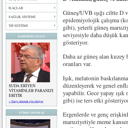
İLAÇLAR
Güneş/UVB ışığı ciltte D vi
SAĞLIK SİSTEMİ
epidemiyolojik çalışma (ko
TIP EĞİTİMİ
gibi), yeterli güneş maruz
seviyesiyle daha düşük kanse
HABERİNİZ OLSUN
gösteriyor.
Daha az güneş alan kuzey 
oranları var.
Işık, melatonin baskılanma
düzenleyerek ve genel enf
SUDA ERİYEN
VİTAMİNLER PARANIZI
yapabilir. Gece yapay ışık 
ERİTİR
gibi) ise ters etki gösteriyo
» Yazıyı okumak için tıklayın
Ergenlerde ve genç erişkinl
ETİBBA DİYOR Kİ
maruziyetiyle meme kanseri