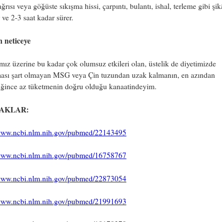
ğrısı veya göğüste sıkışma hissi, çarpıntı, bulantı, ishal, terleme gibi şik
 ve 2-3 saat kadar sürer.
m neticeye
mız üzerine bu kadar çok olumsuz etkileri olan, üstelik de diyetimizde
ası şart olmayan MSG veya Çin tuzundan uzak kalmanın, en azından
diğince az tüketmenin doğru olduğu kanaatindeyim.
AKLAR:
/www.ncbi.nlm.nih.gov/pubmed/22143495
/www.ncbi.nlm.nih.gov/pubmed/16758767
/www.ncbi.nlm.nih.gov/pubmed/22873054
/www.ncbi.nlm.nih.gov/pubmed/21991693