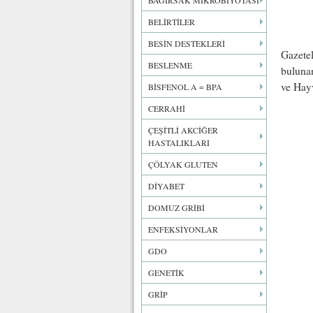
BAĞIRSAK MİKROBİYOTASI
BELİRTİLER
BESİN DESTEKLERİ
Gazetel
BESLENME
buluna
ve Hayv
BİSFENOL A = BPA
CERRAHİ
ÇEŞİTLİ AKCİĞER
HASTALIKLARI
ÇÖLYAK GLUTEN
DİYABET
DOMUZ GRİBİ
ENFEKSİYONLAR
GDO
GENETİK
GRİP