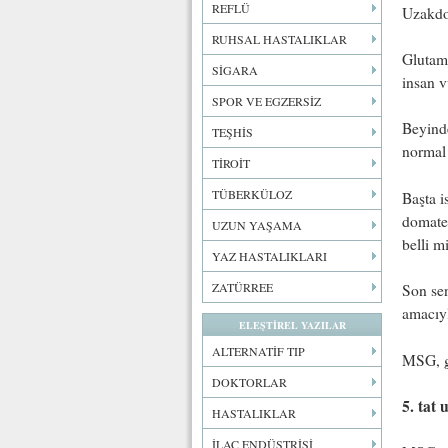
REFLÜ
Uzakdoğ
RUHSAL HASTALIKLAR
Glutami
SİGARA
insan v
SPOR VE EGZERSİZ
Beyinde
TEŞHİS
normal 
TİROİT
TÜBERKÜLOZ
Başta i
domates
UZUN YAŞAMA
belli m
YAZ HASTALIKLARI
ZATÜRREE
Son se
amacıyl
ELEŞTİREL YAZILAR
ALTERNATİF TIP
MSG, g
DOKTORLAR
5. tat
HASTALIKLAR
İLAÇ ENDÜSTRİSİ