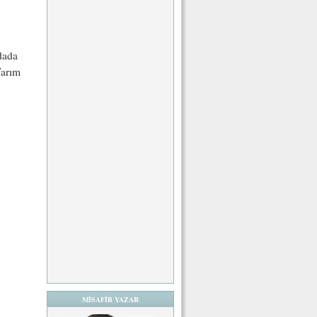
dada
Tarım
MİSAFİR YAZAR