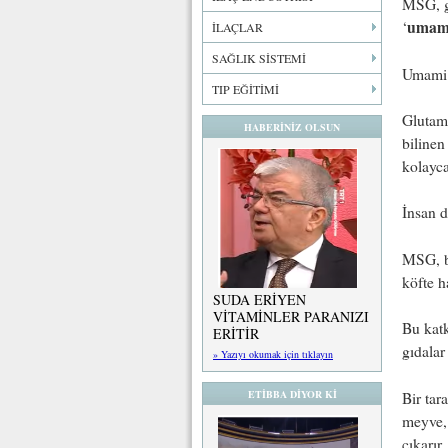
MSG, gı
umam
‘
İLAÇLAR
SAĞLIK SİSTEMİ
Umami ta
TIP EĞİTİMİ
Glutami
HABERİNİZ OLSUN
biline
kolayca
İnsan d
MSG, ba
köfte h
SUDA ERİYEN
VİTAMİNLER PARANIZI
Bu katk
ERİTİR
gıdalar
» Yazıyı okumak için tıklayın
ETİBBA DİYOR Kİ
Bir tar
meyve, 
çıkarır.