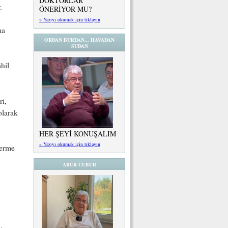
DOKTORLAR
.
ÖNERİYOR MU?
» Yazıyı okumak için tıklayın
ma
ORDAN BURDAN... HAVADAN
SUDAN
hil
ri,
olarak
HER ŞEYİ KONUŞALIM
» Yazıyı okumak için tıklayın
verme
ABUR CUBUR