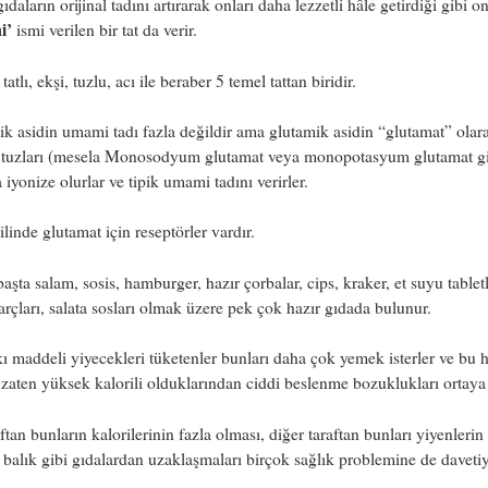
daların orijinal tadını artırarak onları daha lezzetli hâle getirdiği gibi o
i’
ismi verilen bir tat da verir.
tlı, ekşi, tuzlu, acı ile beraber 5 temel tattan biridir.
k asidin umami tadı fazla değildir ama glutamik asidin “glutamat” olar
n tuzları (mesela Monosodyum glutamat veya monopotasyum glutamat gi
 iyonize olurlar ve tipik umami tadını verirler.
ilinde glutamat için reseptörler vardır.
şta salam, sosis, hamburger, hazır çorbalar, cips, kraker, et suyu tabletl
arçları, salata sosları olmak üzere pek çok hazır gıdada bulunur.
ı maddeli yiyecekleri tüketenler bunları daha çok yemek isterler ve bu h
 zaten yüksek kalorili olduklarından ciddi beslenme bozuklukları ortaya 
aftan bunların kalorilerinin fazla olması, diğer taraftan bunları yiyenlerin
balık gibi gıdalardan uzaklaşmaları birçok sağlık problemine de daveti