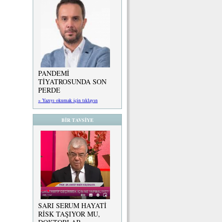
PANDEMİ
TİYATROSUNDA SON
PERDE
» Yazıyı okumak için tıklayın
BİR TAVSİYE
SARI SERUM HAYATİ
RİSK TAŞIYOR MU,