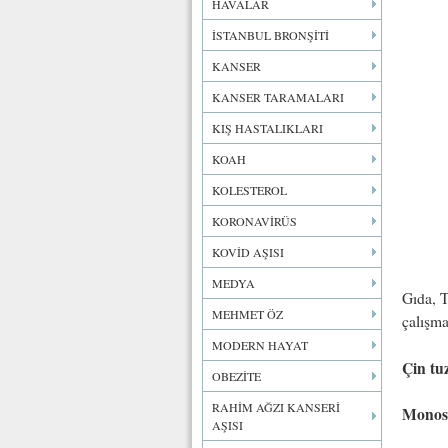
HAVALAR
İSTANBUL BRONŞİTİ
KANSER
KANSER TARAMALARI
KIŞ HASTALIKLARI
KOAH
KOLESTEROL
KORONAVİRÜS
KOVİD AŞISI
MEDYA
Gıda, 
MEHMET ÖZ
çalışma
MODERN HAYAT
Çin tu
OBEZİTE
RAHİM AĞZI KANSERİ
Monos
AŞISI