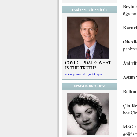
Beyine 
TABİBAN-I CİHAN İÇÜN
öğrenme
Karaci
Obezit
pankrea
Ani ri
COVID UPDATE: WHAT
IS THE TRUTH?
» Yazıyı okumak için tıklayın
Astım v
BENİM ŞARKILARIM
Retina
Çin R
kez Çin
MSG alı
göğüste