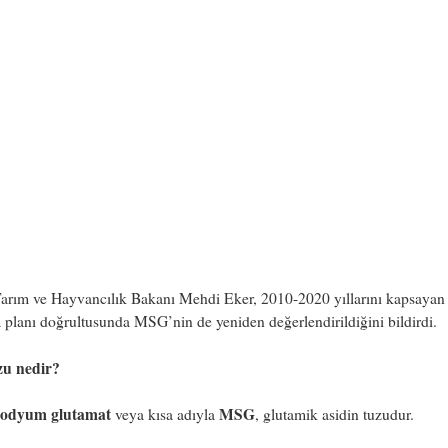
Tarım ve Hayvancılık Bakanı Mehdi Eker, 2010-2020 yıllarını kapsayan
 planı doğrultusunda MSG’nin de yeniden değerlendirildiğini bildirdi.
zu nedir?
odyum glutamat
MSG
veya kısa adıyla
, glutamik asidin tuzudur.