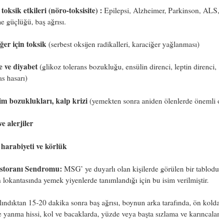
toksik etkileri (nöro-toksisite) :
Epilepsi, Alzheimer, Parkinson, ALS
 güçlüğü, baş ağrısı.
ğer için toksik
(serbest oksijen radikalleri, karaciğer yağlanması)
e ve diyabet
(glikoz tolerans bozukluğu, ensülin direnci, leptin direnci,
s hasarı)
tim bozuklukları, kalp krizi
(yemekten sonra aniden ölenlerde önemli o
e alerjiler
 harabiyeti ve körlük
estoranı Sendromu:
MSG’ ye duyarlı olan kişilerde görülen bir tablodur
 lokantasında yemek yiyenlerde tanımlandığı için bu isim verilmiştir.
ndıktan 15-20 dakika sonra baş ağrısı, boynun arka tarafında, ön kold
 yanma hissi, kol ve bacaklarda, yüzde veya başta sızlama ve karıncal