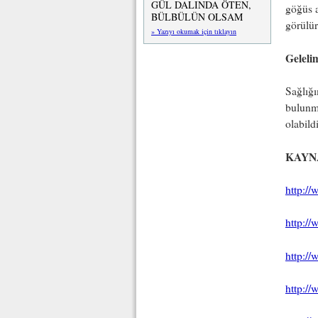
GÜL DALINDA ÖTEN,
göğüs a
BÜLBÜLÜN OLSAM
görülür
» Yazıyı okumak için tıklayın
Geleli
Sağlığı
bulunm
olabil
KAYN
http:/
http:/
http:/
http:/