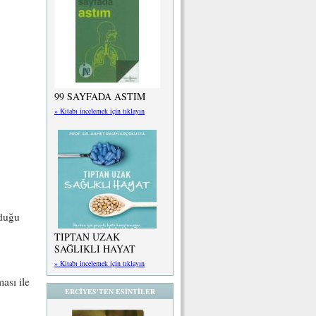
99 SAYFADA ASTIM
» Kitabı incelemek için tıklayın
lduğu
TIPTAN UZAK
SAĞLIKLI HAYAT
» Kitabı incelemek için tıklayın
ası ile
ERCİYES'TEN ESİNTİLER