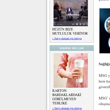
HÜZÜN BİZE
MUTLULUK VERİYOR
» Yazıyı okumak için tıklayın
DERDİME BİR ÇARE
Sağlığa
MSG yan
hem hay
gösteril
KARTON
BARDAKLARDAKİ
MSG’ ni
GÖRÜLMEYEN
TEHLİKE
oluşmak
» Yazıyı okumak için tıklayın