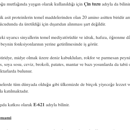
Çin tuzu
u mutfağında yaygın olarak kullanıldığı için
adıyla da bilinir
k asit proteinlerin temel maddelerinden olan 20 amino asitten biridir a
ücudunda da üretildiği için dışarıdan alınması şart değildir.
ki uyarıcı sinyallerin temel mediyatörüdür ve idrak, hafıza, öğrenme dâ
beynin fonksiyonlarının yerine getirilmesinde iş görür.
stiridye, midye olmak üzere deniz kabukluları, rokfor ve parmesan peyni
, soya sosu, ceviz, brokoli, patates, mantar ve bazı yosunlarda da tabii 
iktarlarda bulunur.
nelerde tüm dünyada olduğu gibi ülkemizde de birçok yiyeceğe lezzet 
a katılmaktadır.
E-621
ıda katkısı olarak
adıyla bilinir.
 umami