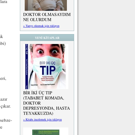
nlara
DOKTOR OLMASAYDIM
NE OLURDUM
» Yazıyı okumak için tıklayın
ak
YENİ KİTAPLAR
bi)
eri,
BİR İKİ ÜÇ TIP
(TABABET KOMADA,
azır
DOKTOR
çıkar.
DEPRESYONDA, HASTA
TEYAKKUZDA)
 sebze-
» Kitabı incelemek için tıklayın
ye