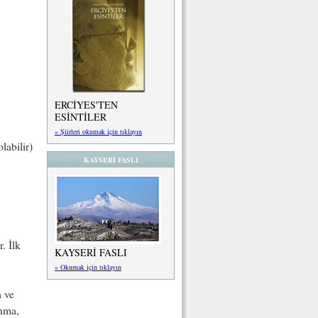
,
ERCİYES'TEN
ESİNTİLER
» Şiirleri okumak için tıklayın
labilir)
KAYSERİ FASLI
. İlk
KAYSERİ FASLI
» Okumak için tıklayın
a ve
anma,