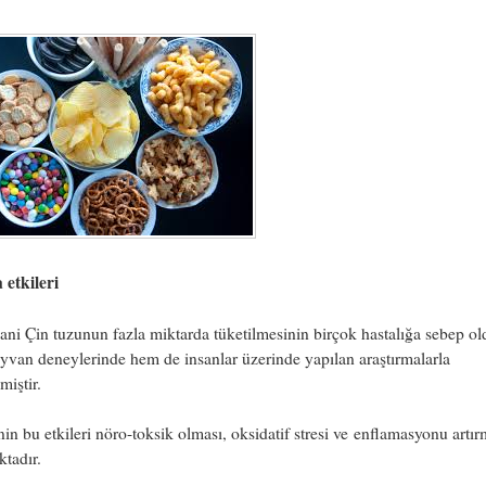
 etkileri
i Çin tuzunun fazla miktarda tüketilmesinin birçok hastalığa sebep o
van deneylerinde hem de insanlar üzerinde yapılan araştırmalarla
miştir.
n bu etkileri nöro-toksik olması, oksidatif stresi ve enflamasyonu artırm
tadır.