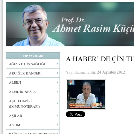
TIP YAZILARI
A HABER’ DE ÇİN T
AĞIZ VE DİŞ SAĞLIĞI
24 Ağustos 2012
Yayınlanma tarihi:
AKCİĞER KANSERİ
ALERJİ
ALERJİK NEZLE
AŞI TEDAVİSİ
(İMMUNOTERAPİ)
AŞILAR
ASTIM