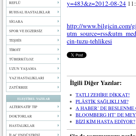
y=483&z=2012-08-24
11:
REFLÜ
RUHSAL HASTALIKLAR
SİGARA
http://www.bilgicin.com/gi
SPOR VE EGZERSİZ
utm_source=rss&utm_med
cin-tuzu-tehlikesi
TEŞHİS
TİROİT
TÜBERKÜLOZ
UZUN YAŞAMA
YAZ HASTALIKLARI
İlgili Diğer Yazılar:
ZATÜRREE
TATLI ZEHİRE DİKKAT!
ELEŞTİREL YAZILAR
PLÂSTİK SAĞLIKLI MI?
ALTERNATİF TIP
A HABER’ DE BESLENME
BLOOMBERG HT’ DE MEY
DOKTORLAR
BİZİ KİM HASTA EDİYOR?
HASTALIKLAR
Siz de yorumunuzu payla
İLAÇ ENDÜSTRİSİ