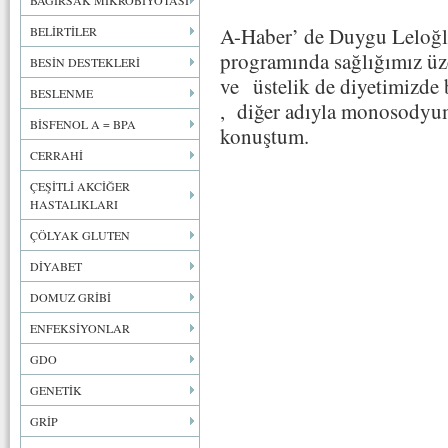
BAĞIRSAK MİKROBİYOTASI
A-Haber’ de Duygu Leloğlu
BELİRTİLER
programında sağlığımız üz
BESİN DESTEKLERİ
ve üstelik de diyetimizde
BESLENME
, diğer adıyla monosodyu
BİSFENOL A = BPA
konuştum.
CERRAHİ
ÇEŞİTLİ AKCİĞER
HASTALIKLARI
ÇÖLYAK GLUTEN
DİYABET
DOMUZ GRİBİ
ENFEKSİYONLAR
GDO
GENETİK
GRİP