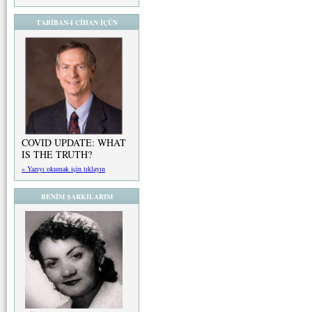
TABİBAN-I CİHAN İÇÜN
COVID UPDATE: WHAT
IS THE TRUTH?
» Yazıyı okumak için tıklayın
BENİM ŞARKILARIM