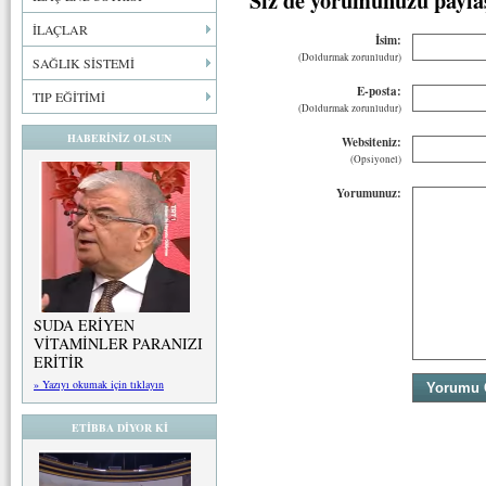
İLAÇLAR
İsim:
(Doldurmak zorunludur)
SAĞLIK SİSTEMİ
E-posta:
TIP EĞİTİMİ
(Doldurmak zorunludur)
HABERİNİZ OLSUN
Websiteniz:
(Opsiyonel)
Yorumunuz:
SUDA ERİYEN
VİTAMİNLER PARANIZI
ERİTİR
» Yazıyı okumak için tıklayın
ETİBBA DİYOR Kİ