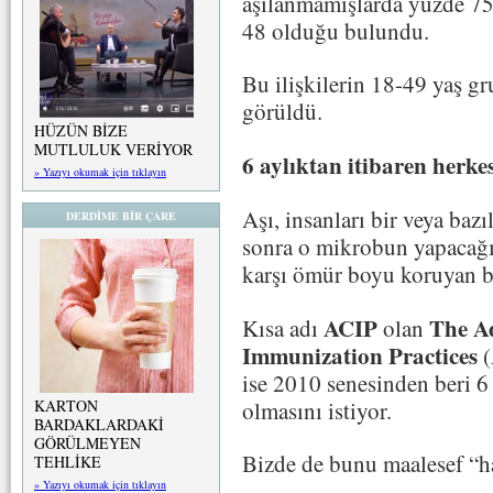
aşılanmamışlarda yüzde 75 
48 olduğu bulundu.
Bu ilişkilerin 18-49 yaş gr
görüldü.
HÜZÜN BİZE
MUTLULUK VERİYOR
6 aylıktan itibaren herk
» Yazıyı okumak için tıklayın
Aşı, insanları bir veya bazı
DERDİME BİR ÇARE
sonra o mikrobun yapacağı
karşı ömür boyu koruyan b
ACIP
The A
Kısa adı
olan
Immunization Practices
(
ise 2010 senesinden beri 6 
olmasını istiyor.
KARTON
BARDAKLARDAKİ
GÖRÜLMEYEN
Bizde de bunu maalesef “ha
TEHLİKE
» Yazıyı okumak için tıklayın