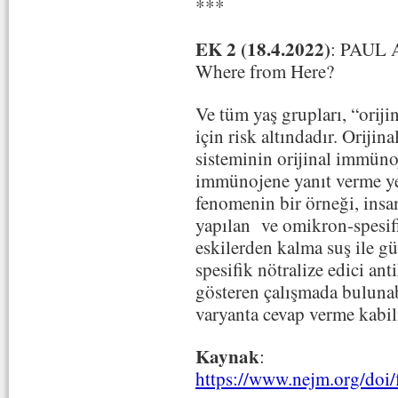
***
EK 2 (18.4.2022)
: PAUL 
Where from Here?
Ve tüm yaş grupları, “oriji
için risk altındadır. Orijin
sisteminin orijinal immünoj
immünojene yanıt verme ye
fenomenin bir örneği, insa
yapılan ve omikron-spesifi
eskilerden kalma suş ile 
spesifik nötralize edici ant
gösteren çalışmada bulunabi
varyanta cevap verme kabili
Kaynak
:
https://www.nejm.org/do