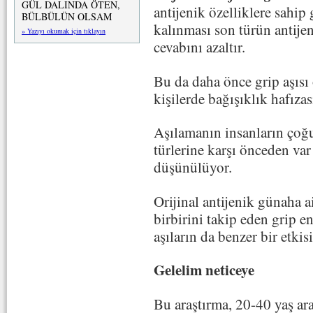
GÜL DALINDA ÖTEN,
antijenik özelliklere sahip
BÜLBÜLÜN OLSAM
kalınması son türün antije
» Yazıyı okumak için tıklayın
cevabını azaltır.
Bu da daha önce grip aşısı
kişilerde bağışıklık hafızas
Aşılamanın insanların çoğu
türlerine karşı önceden var 
düşünülüyor.
Orijinal antijenik günaha ai
birbirini takip eden grip en
aşıların da benzer bir etki
Gelelim neticeye
Bu araştırma, 20-40 yaş aras