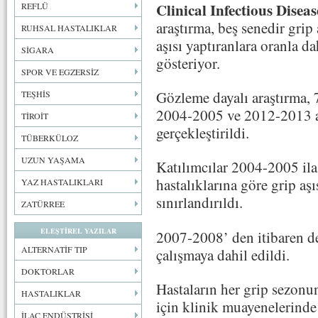
Clinical Infectious Diseas
REFLÜ
araştırma, beş senedir grip
RUHSAL HASTALIKLAR
aşısı yaptıranlara oranla d
SİGARA
gösteriyor.
SPOR VE EGZERSİZ
Gözleme dayalı araştırma, 
TEŞHİS
2004-2005 ve 2012-2013 a
TİROİT
gerçekleştirildi.
TÜBERKÜLOZ
UZUN YAŞAMA
Katılımcılar 2004-2005 ila
hastalıklarına göre grip aşı
YAZ HASTALIKLARI
sınırlandırıldı.
ZATÜRREE
ELEŞTİREL YAZILAR
2007-2008’ den itibaren de
ALTERNATİF TIP
çalışmaya dahil edildi.
DOKTORLAR
Hastaların her grip sezonu
HASTALIKLAR
için klinik muayenelerinde 
İLAÇ ENDÜSTRİSİ