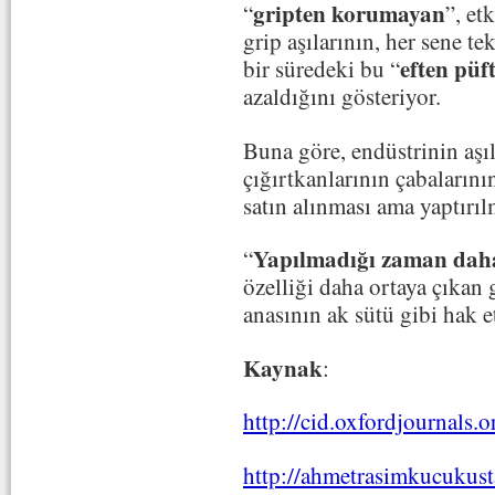
gripten korumayan
“
”, et
grip aşılarının, her sene te
eften pü
bir süredeki bu “
azaldığını gösteriyor.
Buna göre, endüstrinin aşı
çığırtkanlarının çabalarını
satın alınması ama yaptırı
Yapılmadığı zaman dah
“
özelliği daha ortaya çıkan g
anasının ak sütü gibi hak et
Kaynak
:
http://cid.oxfordjournals.
http://ahmetrasimkucukust