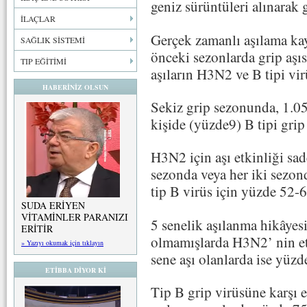
geniz sürüntüleri alınarak g
İLAÇLAR
Gerçek zamanlı aşılama kay
SAĞLIK SİSTEMİ
önceki sezonlarda grip aşıs
TIP EĞİTİMİ
aşıların H3N2 ve B tipi virü
HABERİNİZ OLSUN
Sekiz grip sezonunda, 1.0
kişide (yüzde9) B tipi grip 
H3N2 için aşı etkinliği sa
sezonda veya her iki sezon
tip B virüs için yüzde 52-6
SUDA ERİYEN
VİTAMİNLER PARANIZI
5 senelik aşılanma hikâyesi
ERİTİR
olmamışlarda H3N2’ nin etk
» Yazıyı okumak için tıklayın
sene aşı olanlarda ise yüzd
ETİBBA DİYOR Kİ
Tip B grip virüsüne karşı 