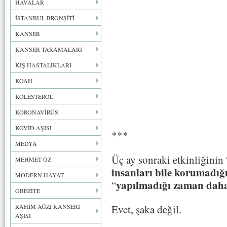
HAVALAR
İSTANBUL BRONŞİTİ
KANSER
KANSER TARAMALARI
KIŞ HASTALIKLARI
KOAH
KOLESTEROL
KORONAVİRÜS
KOVİD AŞISI
***
MEDYA
Üç ay sonraki etkinliğinin 
MEHMET ÖZ
insanları bile korumadığ
MODERN HAYAT
yapılmadığı zaman dah
“
OBEZİTE
RAHİM AĞZI KANSERİ
Evet, şaka değil.
AŞISI