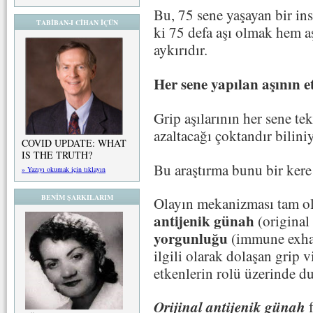
Bu, 75 sene yaşayan bir ins
TABİBAN-I CİHAN İÇÜN
ki 75 defa aşı olmak hem aş
aykırıdır.
Her sene yapılan aşının e
Grip aşılarının her sene te
azaltacağı çoktandır bilini
COVID UPDATE: WHAT
IS THE TRUTH?
Bu araştırma bunu bir kere
» Yazıyı okumak için tıklayın
BENİM ŞARKILARIM
Olayın mekanizması tam o
antijenik günah
(original
yorgunluğu
(immune exhau
ilgili olarak dolaşan grip vi
etkenlerin rolü üzerinde d
Orijinal antijenik günah
f