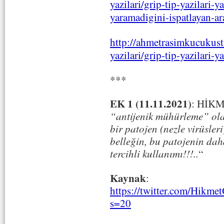
yazilari/grip-tip-yazilari-ya
yaramadigini-ispatlayan-ar
http://ahmetrasimkucukust
yazilari/grip-tip-yazilari-y
***
EK 1 (11.11.2021)
: HİK
“antijenik mühürleme” olar
bir patojen (nezle virüsler
belleğin, bu patojenin dah
tercihli kullanımı!!!..
“
Kaynak
:
https://twitter.com/Hikm
s=20