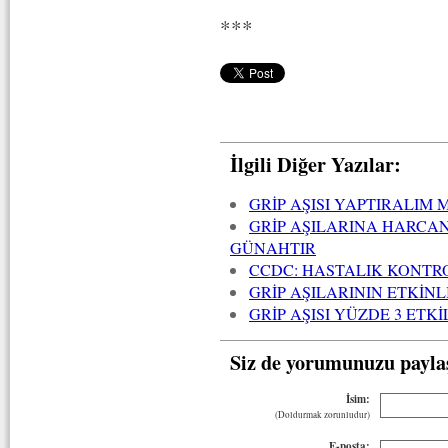
***
İlgili Diğer Yazılar:
GRİP AŞISI YAPTIRALIM 
GRİP AŞILARINA HARCA
GÜNAHTIR
CCDC: HASTALIK KONTR
GRİP AŞILARININ ETKİNL
GRİP AŞISI YÜZDE 3 ETKİ
Siz de yorumunuzu payla
İsim:
(Doldurmak zorunludur)
E-posta: