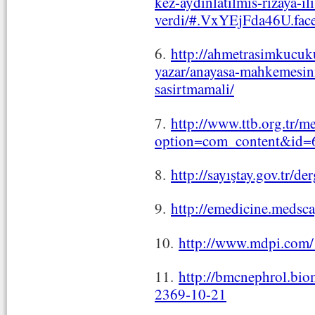
kez-aydinlatilmis-rizaya-ili
verdi/#.VxYEjFda46U.fac
6.
http://ahmetrasimkucuk
yazar/anayasa-mahkemesini
sasirtmamali/
7.
http://www.ttb.org.tr/m
option=com_content&id=
8.
http://sayıştay.gov.tr/d
9.
http://emedicine.medsc
10.
http://www.mdpi.com
11.
http://bmcnephrol.bio
2369-10-21