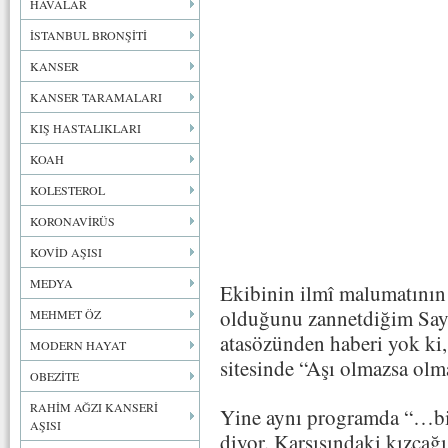
HAVALAR
İSTANBUL BRONŞİTİ
KANSER
KANSER TARAMALARI
KIŞ HASTALIKLARI
KOAH
KOLESTEROL
KORONAVİRÜS
KOVİD AŞISI
MEDYA
Ekibinin ilmî malumatının
olduğunu zannetdiğim Say
MEHMET ÖZ
atasözünden haberi yok ki,
MODERN HAYAT
sitesinde “Aşı olmazsa olm
OBEZİTE
RAHİM AĞZI KANSERİ
Yine aynı programda “…biz
AŞISI
diyor. Karşısındaki kızcağ