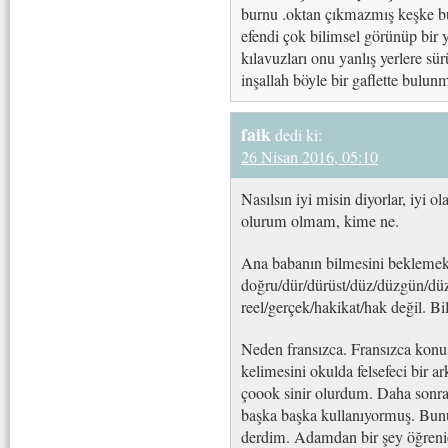
burnu .oktan çıkmazmış keşke b
efendi çok bilimsel görünüp bir 
kılavuzları onu yanlış yerlere s
inşallah böyle bir gaflette bulunm
faik
dedi ki:
26 Nisan 2016, 05:10
Nasılsın iyi misin diyorlar, iyi
olurum olmam, kime ne.
Ana babanın bilmesini bekleme
doğru/dür/dürüst/düz/düzgün/düz
reel/gerçek/hakikat/hak değil. Bil
Neden fransızca. Fransızca konuş
kelimesini okulda felsefeci bir a
çoook sinir olurdum. Daha sonra
başka başka kullanıyormuş. Bunu 
derdim. Adamdan bir şey öğrenic