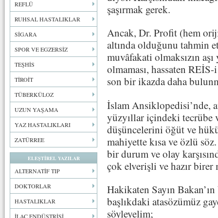
REFLÜ
şaşırmak gerek.
RUHSAL HASTALIKLAR
Ancak, Dr. Profit (hem oriji
SİGARA
altında olduğunu tahmin e
SPOR VE EGZERSİZ
muvâfakati olmaksızın aşı 
TEŞHİS
olmaması, hassaten REİS-
son bir ikazda daha bulun
TİROİT
TÜBERKÜLOZ
İslam Ansiklopedisi’nde, a
UZUN YAŞAMA
yüzyıllar içindeki tecrübe
YAZ HASTALIKLARI
düşüncelerini öğüt ve hü
mahiyette kısa ve özlü söz
ZATÜRREE
bir durum ve olay karşısın
ELEŞTİREL YAZILAR
çok elverişli ve hazır birer
ALTERNATİF TIP
DOKTORLAR
Hakikaten Sayın Bakan’ın b
başlıkdaki atasözümüz gaye
HASTALIKLAR
söyleyelim;
İLAÇ ENDÜSTRİSİ