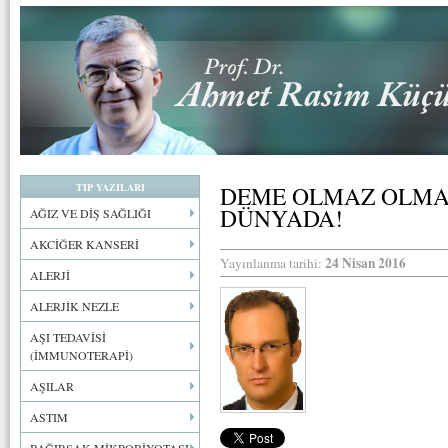
TIP YAZILARI
DEME OLMAZ OLMA
DÜNYADA!
AĞIZ VE DİŞ SAĞLIĞI
AKCİĞER KANSERİ
24 Nisan 2016
Yayınlanma tarihi:
ALERJİ
ALERJİK NEZLE
AŞI TEDAVİSİ
(İMMUNOTERAPİ)
AŞILAR
ASTIM