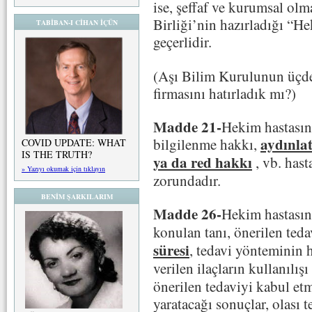
ise, şeffaf ve kurumsal olma
Birliği’nin hazırladığı “He
TABİBAN-I CİHAN İÇÜN
geçerlidir.
(Aşı Bilim Kurulunun üçde 
firmasını hatırladık mı?)
Madde 21-
Hekim hastasının
aydınla
bilgilenme hakkı,
COVID UPDATE: WHAT
IS THE TRUTH?
ya da red hakkı
, vb. hast
» Yazıyı okumak için tıklayın
zorundadır.
BENİM ŞARKILARIM
Madde 26-
Hekim hastasın
konulan tanı, önerilen ted
süresi
, tedavi yönteminin h
verilen ilaçların kullanılış
önerilen tedaviyi kabul e
yaratacağı sonuçlar, olası t