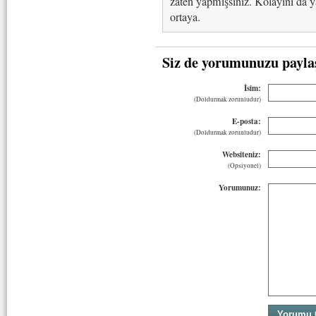
zaten yapmışsınız. Kolayını da y
ortaya.
Siz de yorumunuzu payla
İsim:
(Doldurmak zorunludur)
E-posta:
(Doldurmak zorunludur)
Websiteniz:
(Opsiyonel)
Yorumunuz: