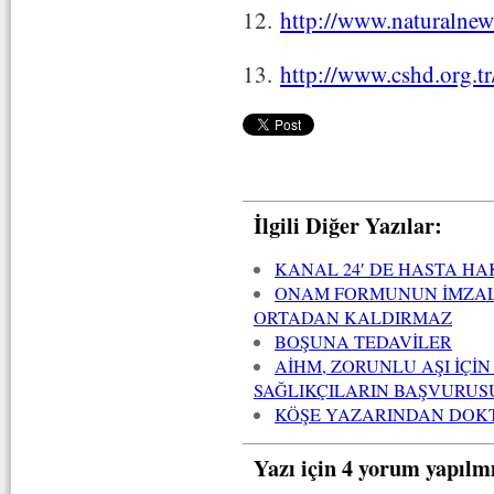
12.
http://www.naturalne
13.
http://www.cshd.org.t
İlgili Diğer Yazılar:
KANAL 24′ DE HASTA HA
ONAM FORMUNUN İMZAL
ORTADAN KALDIRMAZ
BOŞUNA TEDAVİLER
AİHM, ZORUNLU AŞI İÇİN
SAĞLIKÇILARIN BAŞVURUS
KÖŞE YAZARINDAN DOK
Yazı için 4 yorum yapılm