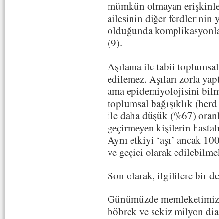
mümkün olmayan erişkinler
ailesinin diğer ferdlerinin
olduğunda komplikasyonlar
(9).
Aşılama ile tabii toplumsa
edilemez. Aşıları zorla yap
ama epidemiyolojisini bilm
toplumsal bağışıklık (herd
ile daha düşük (%67) oranl
geçirmeyen kişilerin hastal
Aynı etkiyi ‘aşı’ ancak 100
ve geçici olarak edilebilme
Son olarak, ilgililere bir d
Günümüzde memleketimizde
böbrek ve sekiz milyon dia