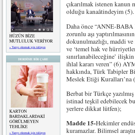
çıkarılmak istenen kanun 
olduğu kanaâtindeyim (5).
Daha önce “ANNE-BABA
zorunlu aşı yaptırılmasını
HÜZÜN BİZE
dokunulmazlığı, maddi ve 
MUTLULUK VERİYOR
ve ‘temel hak ve hürriyetl
» Yazıyı okumak için tıklayın
sınırlanabileceğine’ ilişk
DERDİME BİR ÇARE
ihlal kararı veren” (6) AY
hakkında, Türk Tabipler Bi
Meslek Etiği Kuralları’na (
Berbat bir Türkçe yazılmış 
istinad teşkil edebilecek bu
yerlere dikkat lütfen);
KARTON
BARDAKLARDAKİ
GÖRÜLMEYEN
Madde 15-
Hekimler endüstr
TEHLİKE
kuramazlar. Bilimsel araştı
» Yazıyı okumak için tıklayın