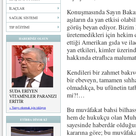
İLAÇLAR
Konuşmasında Sayın Bakan 
SAĞLIK SİSTEMİ
aşıların da yan etkisi olabi
görüş beyan ediyor. Bizim 
TIP EĞİTİMİ
üretemedikleri için hekim
HABERİNİZ OLSUN
ettiği Amerikan gıda ve ila
yan etkileri, kimler üzerind
hakkında etraflıca malumat
Kendileri bir zahmet bakıv
bir ebeveyn, tamamen sıhhat
olmadıkça, bu ufûnetin tat
SUDA ERİYEN
mi?!…
VİTAMİNLER PARANIZI
ERİTİR
» Yazıyı okumak için tıklayın
Bu muvâfakat bahsi bilhas
hem de hukukçu olan Muht
ETİBBA DİYOR Kİ
sayesinde haberdâr oldu
kararına göre; bu muvâfaka