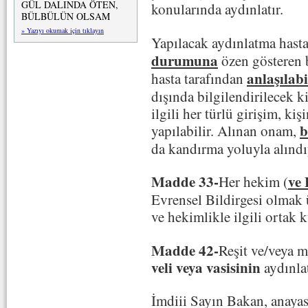
GÜL DALINDA ÖTEN,
konularında aydınlatır.
BÜLBÜLÜN OLSAM
» Yazıyı okumak için tıklayın
Yapılacak aydınlatma hast
durumuna
özen gösteren b
anlaşılab
hasta tarafından
dışında bilgilendirilecek ki
ilgili her türlü girişim, ki
b
yapılabilir. Alınan onam,
da kandırma yoluyla alındıy
Madde 33-
ve
Her hekim (
Evrensel Bildirgesi olmak 
ve hekimlikle ilgili ortak
Madde 42-
Reşit ve/veya 
veli veya vasisinin
aydınlat
İmdiii Sayın Bakan, anayas