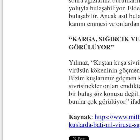
sonra ağızlarına burunları
yoluyla bulaşabiliyor. Elde
bulaşabilir. Ancak asıl bul
kanını emmesi ve onlardan
“KARGA, SIĞIRCIK V
GÖRÜLÜYOR”
Yılmaz, “Kuştan kuşa sivris
virüsün kökeninin göçmen
Bizim kuşlarımız göçmen ku
sivrisinekler onları emdikt
bir bulaş söz konusu değil
bunlar çok görülüyor.” ifad
Kaynak
:
https://www.milli
kuslarda-bati-nil-virusu-