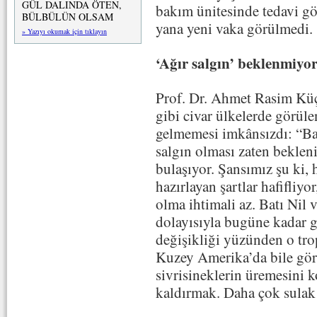
GÜL DALINDA ÖTEN,
bakım ünitesinde tedavi g
BÜLBÜLÜN OLSAM
yana yeni vaka görülmedi
» Yazıyı okumak için tıklayın
‘Ağır salgın’ beklenmiyo
Prof. Dr. Ahmet Rasim Küç
gibi civar ülkelerde görül
gelmemesi imkânsızdı: “Ba
salgın olması zaten bekleni
bulaşıyor. Şansımız şu ki,
hazırlayan şartlar hafifliyor
olma ihtimali az. Batı Nil 
dolayısıyla bugüne kadar 
değişikliği yüzünden o tro
Kuzey Amerika’da bile gör
sivrisineklerin üremesini k
kaldırmak. Daha çok sulak al