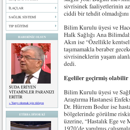
sivrisinek faaliyetlerinin 
İLAÇLAR
ciddi bir tehdit olmadığını
SAĞLIK SİSTEMİ
Bilim Kurulu üyesi ve Hace
TIP EĞİTİMİ
Halk Sağlığı Ana Bilimdal
HABERİNİZ OLSUN
Akın ise “Özellikle kentsel
taşımamakla beraber gecek
sivrisineklerin yaşam alanl
dedi.
Egeliler geçirmiş olabilir
SUDA ERİYEN
Bilim Kurulu üyesi ve Sağ
VİTAMİNLER PARANIZI
ERİTİR
Araştırma Hastanesi Enfeks
» Yazıyı okumak için tıklayın
Dr. Hürrem Bodur ise hasta
bölgelerinde görülme riski
ETİBBA DİYOR Kİ
üzerine, “Hastalık Ege ve 
1970’de yapılmış çalışmala