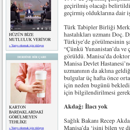
geçirilmiş olacağı belirtild
geçirmiş olduklarına dair iş
Türk Tabipler Birliği Mer
hastalıkları uzmanı Doç. D
HÜZÜN BİZE
MUTLULUK VERİYOR
Türkiye’de görülmesinin şaş
» Yazıyı okumak için tıklayın
“Çünkü Yunanistan’da ve ç
görüldü. Manisa’da doktora
DERDİME BİR ÇARE
Manisa Devlet Hastanesi’nd
uzmanının da aklına geldi
bulgular üç hafta önce orta
için neden bugünü bekledi
için bilgilendirilmesi ger
Akdağ: İlacı yok
KARTON
BARDAKLARDAKİ
GÖRÜLMEYEN
Sağlık Bakanı Recep Akdağ
TEHLİKE
Manisa’da ‘işini bilen ve di
» Yazıyı okumak için tıklayın