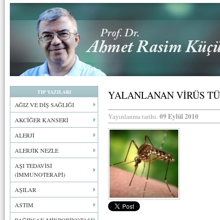
TIP YAZILARI
YALANLANAN VİRÜS TÜ
AĞIZ VE DİŞ SAĞLIĞI
09 Eylül 2010
Yayınlanma tarihi:
AKCİĞER KANSERİ
ALERJİ
ALERJİK NEZLE
AŞI TEDAVİSİ
(İMMUNOTERAPİ)
AŞILAR
ASTIM