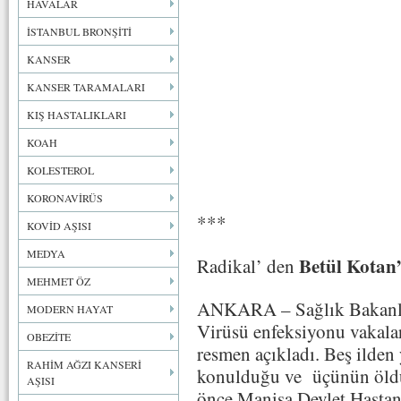
HAVALAR
İSTANBUL BRONŞİTİ
KANSER
KANSER TARAMALARI
KIŞ HASTALIKLARI
KOAH
KOLESTEROL
KORONAVİRÜS
***
KOVİD AŞISI
MEDYA
Betül Kotan
Radikal’ den
MEHMET ÖZ
ANKARA – Sağlık Bakanlığ
MODERN HAYAT
Virüsü enfeksiyonu vakala
OBEZİTE
resmen açıkladı. Beş ilden 
RAHİM AĞZI KANSERİ
konulduğu ve üçünün öldü
AŞISI
önce Manisa Devlet Hastan