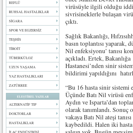
REFLÜ
virüsüyle ilgili olduğu id
RUHSAL HASTALIKLAR
sivrisineklerle bulaşan vi
çıktı.
SİGARA
SPOR VE EGZERSİZ
Sağlık Bakanlığı, Hıfzısı
TEŞHİS
basın toplantısı yaparak, d
TİROİT
Nil enfeksiyonu’ tanısı k
açıkladı. Ertek, Bakanlığa
TÜBERKÜLOZ
Hastanesi’nden sinir sistemi
UZUN YAŞAMA
bildirimi yapıldığını hatırl
YAZ HASTALIKLARI
ZATÜRREE
“Bu 16 hasta sinir sistemi 
Üçünde Batı Nil virüsü enf
ELEŞTİREL YAZILAR
Aydın ve Isparta’dan topla
ALTERNATİF TIP
olarak tanımlandı. Sonuç 
DOKTORLAR
vakaya Batı Nil ateşi tanıs
kaybedildi. Halen iki hasta
HASTALIKLAR
salgın yok. Bugün mevsimi
İLAÇ ENDÜSTRİSİ