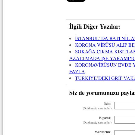
İlgili Diğer Yazılar:
İSTANBUL’ DA BATI NİL 
KORONA VİRÜSÜ ALIP B
SOKAĞA ÇIKMA KISITLAM
AZALTMADA İŞE YARAMIY
KORONAVİRÜSÜN EVDE Y
FAZLA
TÜRKİYE’DEKİ GRİP VAK
Siz de yorumunuzu payla
İsim:
(Doldurmak zorunludur)
E-posta:
(Doldurmak zorunludur)
Websiteniz: