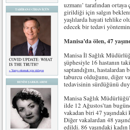
uzmanı’ tarafından ortaya 
TABİBAN-I CİHAN İÇÜN
girildiği için salgın bekl
yaşlılarda hayati tehlike o
edecek bir tedavi yöntemin
Manisa’da ölen, 47 yaşın
Manisa İl Sağlık Müdürlüğü
COVID UPDATE: WHAT
şüphesiyle 16 hastanın tak
IS THE TRUTH?
saptandığını, hastalardan b
» Yazıyı okumak için tıklayın
taburcu olduğunu, diğer v
BENİM ŞARKILARIM
tedavisinin sürdüğünü duy
Manisa Sağlık Müdürlüğü’n
ilde 12 Ağustos’tan bugüne
vakadan biri 47 yaşındaki 
Diğer vakalardan 48 yaşınd
edildi. 86 yaşındaki kadın