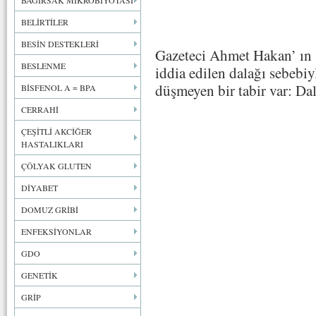
BAĞIRSAK MİKROBİYOTASI
BELİRTİLER
BESİN DESTEKLERİ
Gazeteci Ahmet Hakan’ ın s
BESLENME
iddia edilen dalağı sebebi
düşmeyen bir tabir var: Da
BİSFENOL A = BPA
CERRAHİ
ÇEŞİTLİ AKCİĞER
HASTALIKLARI
ÇÖLYAK GLUTEN
DİYABET
DOMUZ GRİBİ
ENFEKSİYONLAR
GDO
GENETİK
GRİP