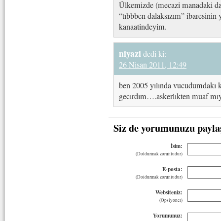
Ülkemizde (mecazi manadaki dal
“tıbbben dalaksızım” ibaresinin 
kanaatindeyim.
niyazi
dedi ki:
26 Nisan 2011, 12:49
ben 2005 yılında vucudumdakı k
gecırdım….askerlıkten muaf mıyı
Siz de yorumunuzu payla
İsim:
(Doldurmak zorunludur)
E-posta:
(Doldurmak zorunludur)
Websiteniz:
(Opsiyonel)
Yorumunuz: