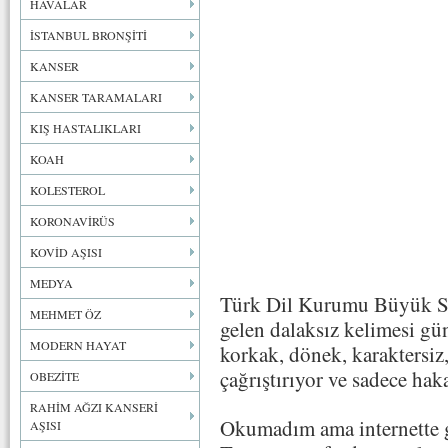
HAVALAR
İSTANBUL BRONŞİTİ
KANSER
KANSER TARAMALARI
KIŞ HASTALIKLARI
KOAH
KOLESTEROL
KORONAVİRÜS
KOVİD AŞISI
MEDYA
Türk Dil Kurumu Büyük Sö
MEHMET ÖZ
gelen dalaksız kelimesi gü
MODERN HAYAT
korkak, dönek, karaktersiz
çağrıştırıyor ve sadece hak
OBEZİTE
RAHİM AĞZI KANSERİ
Okumadım ama internette 
AŞISI