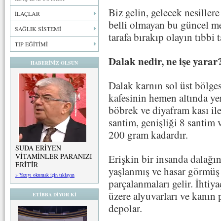
Biz gelin, gelecek nesille
İLAÇLAR
belli olmayan bu güncel mec
SAĞLIK SİSTEMİ
tarafa bırakıp olayın tıbbi 
TIP EĞİTİMİ
Dalak nedir, ne işe yarar
HABERİNİZ OLSUN
Dalak karnın sol üst bölge
kafesinin hemen altında yer
böbrek ve diyafram kası i
santim, genişliği 8 santim v
200 gram kadardır.
SUDA ERİYEN
VİTAMİNLER PARANIZI
Erişkin bir insanda dalağın
ERİTİR
yaşlanmış ve hasar görmüş k
» Yazıyı okumak için tıklayın
parçalanmaları gelir. İhti
üzere alyuvarları ve kanın 
ETİBBA DİYOR Kİ
depolar.