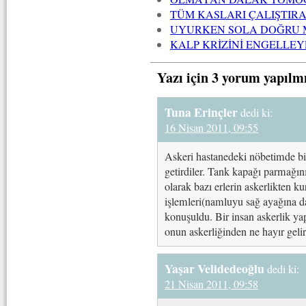
TÜM KASLARI ÇALIŞTIRA
UYURKEN SOLA DOĞRU 
KALP KRİZİNİ ENGELLE
Yazı için 3 yorum yapılm
Tuna Erinçler
dedi ki:
16 Nisan 2011, 09:55
Askeri hastanedeki nöbetimde bir
getirdiler. Tank kapağı parmağın
olarak bazı erlerin askerlikten k
işlemleri(namluyu sağ ayağına da
konuşuldu. Bir insan askerlik ya
onun askerliğinden ne hayır gelir
Yaşar Velidedeoğlu
dedi ki:
21 Nisan 2011, 09:58