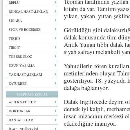
Teoman tarafından yazılan 
REFLÜ
kitabı da var. Tanıtım yazı
RUHSAL HASTALIKLAR
yıkan, yakan, yutan şeklinde
SİGARA
Görüldüğü gibi dalaksızlığın
SPOR VE EGZERSİZ
dalak konusunda tüm dünya
TEŞHİS
Antik Yunan tıbbı dalak ta
TİROİT
siyah safrayı melankoli yani
TÜBERKÜLOZ
Yahudilerin tören kuralları
UZUN YAŞAMA
metinlerinden oluşan Talmu
YAZ HASTALIKLARI
gösteriliyor. 18. yüzyılda 
ZATÜRREE
dalağa bağlanıyor.
ELEŞTİREL YAZILAR
Dalak İngilizcede deyim ola
ALTERNATİF TIP
demek iyi kalpli, merhametl
DOKTORLAR
insan mizacının merkezi ol
HASTALIKLAR
etkilediğine inanıyor.
İLAÇ ENDÜSTRİSİ