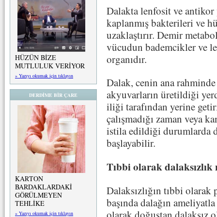
Dalakta lenfosit ve antikor
kaplanmış bakterileri ve h
uzaklaştırır. Demir metabo
vücudun bademcikler ve lenf
organıdır.
HÜZÜN BİZE
MUTLULUK VERİYOR
» Yazıyı okumak için tıklayın
Dalak, cenin ana rahminde
akyuvarların üretildiği ye
DERDİME BİR ÇARE
iliği tarafından yerine geti
çalışmadığı zaman veya ka
istila edildiği durumlarda
başlayabilir.
Tıbbi olarak dalaksızlık
KARTON
BARDAKLARDAKİ
Dalaksızlığın tıbbi olarak 
GÖRÜLMEYEN
başında dalağın ameliyatla ç
TEHLİKE
olarak doğuştan dalaksız o
» Yazıyı okumak için tıklayın