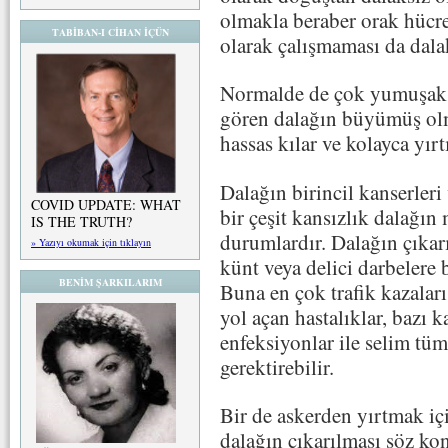
olmakla beraber orak hücre
TABİBAN-I CİHAN İÇÜN
olarak çalışmaması da dalak
Normalde de çok yumuşak o
gören dalağın büyümüş olm
hassas kılar ve kolayca yır
Dalağın birincil kanserleri
COVID UPDATE: WHAT
bir çeşit kansızlık dalağın
IS THE TRUTH?
durumlardır. Dalağın çıkar
» Yazıyı okumak için tıklayın
künt veya delici darbelere 
BENİM ŞARKILARIM
Buna en çok trafik kazalar
yol açan hastalıklar, bazı k
enfeksiyonlar ile selim tüm
gerektirebilir.
Bir de askerden yırtmak iç
dalağın çıkarılması söz ko