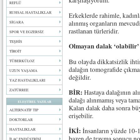
karşılaşıyorum.
REFLÜ
RUHSAL HASTALIKLAR
Erkeklerde rahimle, kadınla
alınmış organların mevcudiy
SİGARA
rastlanan türleridir.
SPOR VE EGZERSİZ
TEŞHİS
Olmayan dalak ‘olabilir’
TİROİT
Bu olayda dikkatsizlik iht
TÜBERKÜLOZ
dalağın tomografide çıkmas
UZUN YAŞAMA
değildir.
YAZ HASTALIKLARI
ZATÜRREE
BİR:
Hastaya dalağının alı
dalağı alınmamış veya tama
ELEŞTİREL YAZILAR
Kalan dalak daha sonra bü
ALTERNATİF TIP
erişebilir.
DOKTORLAR
İKİ:
İnsanların yüzde 10-1
HASTALIKLAR
bazen de travma sonucu no
İLAÇ ENDÜSTRİSİ