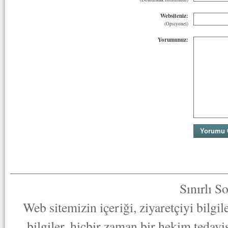
Websiteniz:
(Opsiyonel)
Yorumunuz:
Sınırlı S
Web sitemizin içeriği, ziyaretçiyi bilgi
bilgiler, hiçbir zaman bir hekim tedav