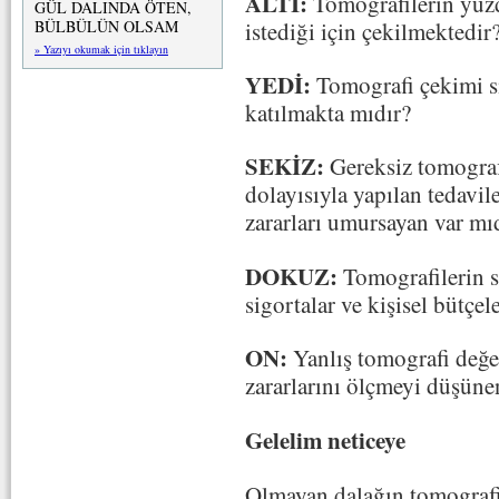
ALTI:
Tomografilerin yüzde
GÜL DALINDA ÖTEN,
istediği için çekilmektedir
BÜLBÜLÜN OLSAM
» Yazıyı okumak için tıklayın
YEDİ:
Tomografi çekimi s
katılmakta mıdır?
SEKİZ:
Gereksiz tomografi
dolayısıyla yapılan tedavil
zararları umursayan var mı
DOKUZ:
Tomografilerin s
sigortalar ve kişisel bütçel
ON:
Yanlış tomografi değe
zararlarını ölçmeyi düşüne
Gelelim neticeye
Olmayan dalağın tomografi