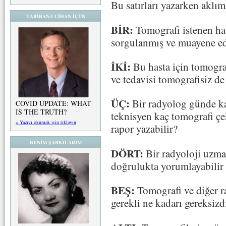
Bu satırları yazarken aklıma
TABİBAN-I CİHAN İÇÜN
BİR:
Tomografi istenen has
sorgulanmış ve muayene ed
İKİ:
Bu hasta için tomograf
ve tedavisi tomografisiz
ÜÇ:
Bir radyolog günde ka
COVID UPDATE: WHAT
IS THE TRUTH?
teknisyen kaç tomografi çek
» Yazıyı okumak için tıklayın
rapor yazabilir?
BENİM ŞARKILARIM
DÖRT:
Bir radyoloji uzman
doğrulukta yorumlayabilir
BEŞ:
Tomografi ve diğer r
gerekli ne kadarı gereksizdi