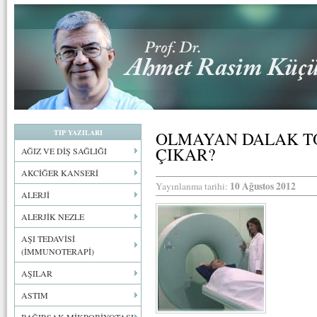
TIP YAZILARI
OLMAYAN DALAK T
ÇIKAR?
AĞIZ VE DİŞ SAĞLIĞI
AKCİĞER KANSERİ
10 Ağustos 2012
Yayınlanma tarihi:
ALERJİ
ALERJİK NEZLE
AŞI TEDAVİSİ
(İMMUNOTERAPİ)
AŞILAR
ASTIM