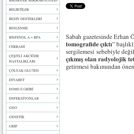
BAĞIRSAK MİKROBİYOTASI
BELİRTİLER
BESİN DESTEKLERİ
BESLENME
Sabah gazetesinde Erhan Ö
BİSFENOL A = BPA
tomografide çıktı
” başlıkl
CERRAHİ
sergilemesi sebebiyle değil
ÇEŞİTLİ AKCİĞER
çıkmış olan radyolojik te
HASTALIKLARI
getirmesi bakımından öne
ÇÖLYAK GLUTEN
DİYABET
DOMUZ GRİBİ
ENFEKSİYONLAR
GDO
GENETİK
GRİP