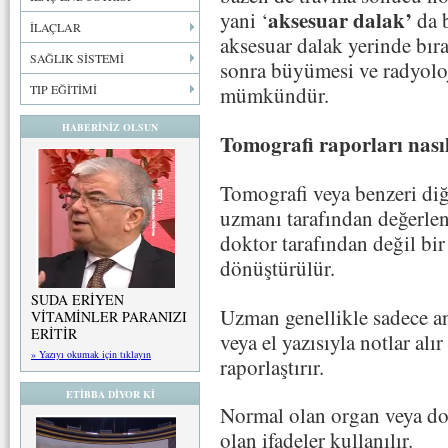
aksesuar dalak’
yani ‘
da 
İLAÇLAR
aksesuar dalak yerinde bır
SAĞLIK SİSTEMİ
sonra büyümesi ve radyolo
TIP EĞİTİMİ
mümkündür.
HABERİNİZ OLSUN
Tomografi raporları nası
Tomografi veya benzeri diğe
uzmanı tarafından değerle
doktor tarafından değil bir
dönüştürülür.
SUDA ERİYEN
Uzman genellikle sadece a
VİTAMİNLER PARANIZI
ERİTİR
veya el yazısıyla notlar alı
» Yazıyı okumak için tıklayın
raporlaştırır.
ETİBBA DİYOR Kİ
Normal olan organ veya do
olan ifadeler kullanılır.