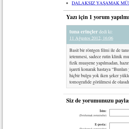
DALAKSIZ YAŞAMAK M
Yazı için 1 yorum yapılm
tuna erinçler
dedi ki:
11 Ağustos 2012, 16:06
Basit bir röntgen filmi ile de t
ietenmesi, sadece rutin klinik m
fizik muayene yapılmadan, hazır b
işareti konarak hastaya “Bunları
hiçbir bulgu yok iken şeker yükl
tomografide görülmesi de olasıdı
Siz de yorumunuzu payla
İsim:
(Doldurmak zorunludur)
E-posta:
(Doldurmak zorunludur)