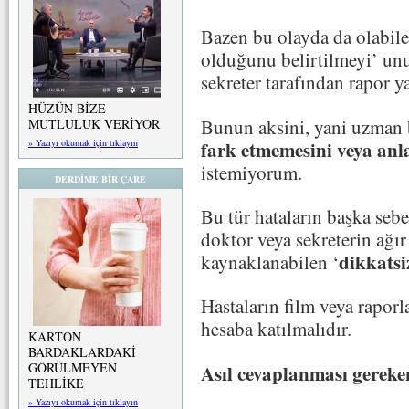
Bazen bu olayda da olabile
olduğunu belirtilmeyi’ unu
sekreter tarafından rapor ya
HÜZÜN BİZE
Bunun aksini, yani uzman 
MUTLULUK VERİYOR
fark etmemesini veya an
» Yazıyı okumak için tıklayın
istemiyorum.
DERDİME BİR ÇARE
Bu tür hataların başka sebe
doktor veya sekreterin ağır
dikkatsi
kaynaklanabilen ‘
Hastaların film veya rapor
hesaba katılmalıdır.
KARTON
BARDAKLARDAKİ
GÖRÜLMEYEN
Asıl cevaplanması gereke
TEHLİKE
» Yazıyı okumak için tıklayın