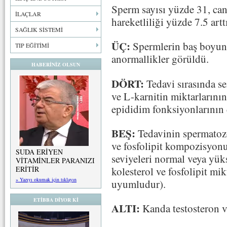
Sperm sayısı yüzde 31, canl
İLAÇLAR
hareketliliği yüzde 7.5 artt
SAĞLIK SİSTEMİ
ÜÇ:
Spermlerin baş boyun 
TIP EĞİTİMİ
anormallikler görüldü.
HABERİNİZ OLSUN
DÖRT:
Tedavi sırasında se
ve L-karnitin miktarlarının 
epididim fonksiyonlarının 
BEŞ:
Tedavinin spermatozoi
ve fosfolipit kompozisyonu
SUDA ERİYEN
seviyeleri normal veya yük
VİTAMİNLER PARANIZI
kolesterol ve fosfolipit mik
ERİTİR
» Yazıyı okumak için tıklayın
uyumludur).
ETİBBA DİYOR Kİ
ALTI:
Kanda testosteron v