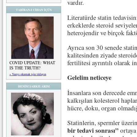
vardır.
TABİBAN-I CİHAN İÇÜN
Literatürde statin tedavisi
erkeklerde steroid seviyele
heterojendir ve birçok faktör
Ayrıca son 30 senede statin
kalitesinden ziyade steroi
fertilitesi ayrıntılı olarak 
COVID UPDATE: WHAT
IS THE TRUTH?
» Yazıyı okumak için tıklayın
Gelelim neticeye
BENİM ŞARKILARIM
İnsanlara son derecede emn
kalkışılan kolesterol hapla
hücre, doku, organ olmadığ
Statinlerin, spermler üzeri
bir tedavi sonrası”
ortaya