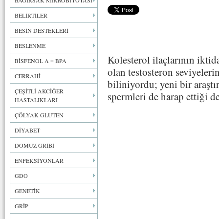
BAĞIRSAK MİKROBİYOTASI
BELİRTİLER
BESİN DESTEKLERİ
BESLENME
Kolesterol ilaçlarının ikti
BİSFENOL A = BPA
olan testosteron seviyeler
CERRAHİ
biliniyordu; yeni bir araştı
ÇEŞİTLİ AKCİĞER
spermleri de harap ettiği de
HASTALIKLARI
ÇÖLYAK GLUTEN
DİYABET
DOMUZ GRİBİ
ENFEKSİYONLAR
GDO
GENETİK
GRİP