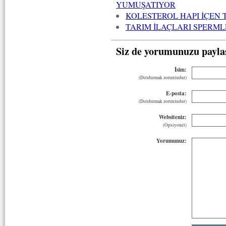
YUMUŞATIYOR
KOLESTEROL HAPI İÇEN
TARIM İLAÇLARI SPERM
Siz de yorumunuzu payla
İsim:
(Doldurmak zorunludur)
E-posta:
(Doldurmak zorunludur)
Websiteniz:
(Opsiyonel)
Yorumunuz: