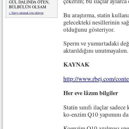
çekerim; bu ilaçlar aylarca 
GÜL DALINDA ÖTEN,
BÜLBÜLÜN OLSAM
» Yazıyı okumak için tıklayın
Bu araştırma, statin kulla
gelecekteki nesillerinin sağ
olduğunu gösteriyor.
Sperm ve yumurtadaki değiş
aktarıldığını unutmayalım.
KAYNAK
http://www.rbej.com/cont
Her eve lâzım bilgiler
Statin sınıfı ilaçlar sadece
ko-enzim Q10 yapımını da e
Koenzim Q10 azalması sper