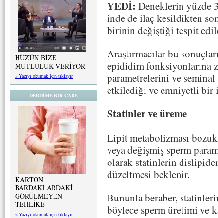
YEDİ:
Deneklerin yüzde 35
inde de ilaç kesildikten s
birinin değiştiği tespit edil
Araştırmacılar bu sonuçları,
HÜZÜN BİZE
epididim fonksiyonlarına za
MUTLULUK VERİYOR
parametrelerini ve seminal 
» Yazıyı okumak için tıklayın
etkilediği ve emniyetli bir 
DERDİME BİR ÇARE
Statinler ve üreme
Lipit metabolizması bozuk
veya değişmiş sperm parame
olarak statinlerin dislipi
düzeltmesi beklenir.
KARTON
BARDAKLARDAKİ
Bununla beraber, statinleri
GÖRÜLMEYEN
TEHLİKE
böylece sperm üretimi ve ka
» Yazıyı okumak için tıklayın