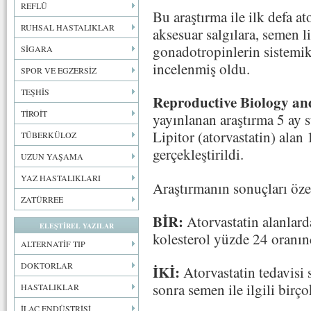
REFLÜ
Bu araştırma ile ilk defa a
RUHSAL HASTALIKLAR
aksesuar salgılara, semen l
gonadotropinlerin sistemik
SİGARA
incelenmiş oldu.
SPOR VE EGZERSİZ
TEŞHİS
Reproductive Biology an
TİROİT
yayınlanan araştırma 5 ay
Lipitor (atorvastatin) alan
TÜBERKÜLOZ
gerçekleştirildi.
UZUN YAŞAMA
YAZ HASTALIKLARI
Araştırmanın sonuçları özet
ZATÜRREE
BİR:
Atorvastatin alanlard
ELEŞTİREL YAZILAR
kolesterol yüzde 24 oranın
ALTERNATİF TIP
DOKTORLAR
İKİ:
Atorvastatin tedavisi s
sonra semen ile ilgili birç
HASTALIKLAR
İLAÇ ENDÜSTRİSİ