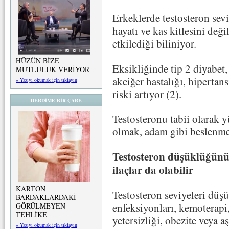
Erkeklerde testosteron sev
hayatı ve kas kitlesini deği
etkilediği biliniyor.
HÜZÜN BİZE
Eksikliğinde tip 2 diyabet, 
MUTLULUK VERİYOR
akciğer hastalığı, hipertan
» Yazıyı okumak için tıklayın
riski artıyor (2).
DERDİME BİR ÇARE
Testosteronu tabii olarak y
olmak, adam gibi beslenme, 
Testosteron düşüklüğünü
ilaçlar da olabilir
KARTON
Testosteron seviyeleri düş
BARDAKLARDAKİ
enfeksiyonları, kemoterapi
GÖRÜLMEYEN
TEHLİKE
yetersizliği, obezite veya aş
» Yazıyı okumak için tıklayın