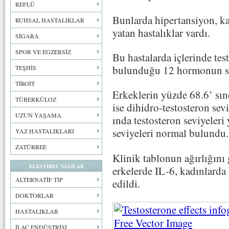
REFLÜ
Bunlarda hipertansiyon, kan
RUHSAL HASTALIKLAR
yatan hastalıklar vardı.
SİGARA
SPOR VE EGZERSİZ
Bu hastalarda içlerinde tes
bulunduğu 12 hormonun sev
TEŞHİS
TİROİT
Erkeklerin yüzde 68.6’ sın
TÜBERKÜLOZ
ise dihidro-testosteron sev
UZUN YAŞAMA
ında testosteron seviyeler
seviyeleri normal bulundu.
YAZ HASTALIKLARI
ZATÜRREE
Klinik tablonun ağırlığını
ELEŞTİREL YAZILAR
erkelerde IL-6, kadınlarda 
ALTERNATİF TIP
edildi.
DOKTORLAR
HASTALIKLAR
İLAÇ ENDÜSTRİSİ