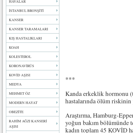
HAVALAR
İSTANBUL BRONŞİTİ
KANSER
KANSER TARAMALARI
KIŞ HASTALIKLARI
KOAH
KOLESTEROL
KORONAVİRÜS
KOVİD AŞISI
***
MEDYA
Kanda erkeklik hormonu (
MEHMET ÖZ
hastalarında ölüm riskinin
MODERN HAYAT
OBEZİTE
Araştırma, Hamburg-Eppen
RAHİM AĞZI KANSERİ
yoğun bakım bölümünde te
AŞISI
kadın toplam 45 KOVİD has