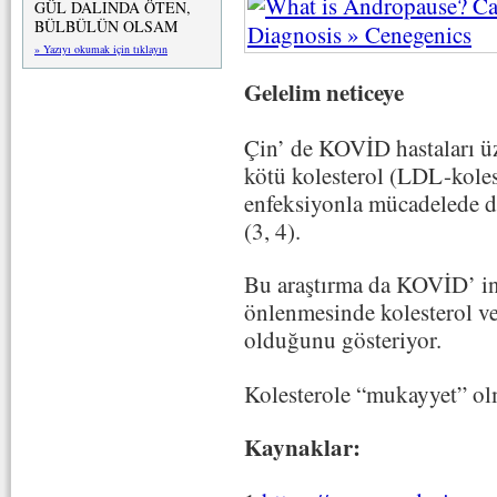
GÜL DALINDA ÖTEN,
BÜLBÜLÜN OLSAM
» Yazıyı okumak için tıklayın
Gelelim neticeye
Çin’ de KOVİD hastaları üz
kötü kolesterol (LDL-koles
enfeksiyonla mücadelede da
(3, 4).
Bu araştırma da KOVİD’ in 
önlenmesinde kolesterol ve
olduğunu gösteriyor.
Kolesterole “mukayyet” ol
Kaynaklar: