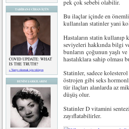
pek çok sebebi olabilir.
TABİBAN-I CİHAN İÇÜN
Bu ilaçlar içinde en önem
kullanılan statinler yani ko
Hastaların statin kullanıp 
seviyeleri hakkında bilgi 
bunların çoğunun yaşlı ve s
hastalıklara sahip olması b
COVID UPDATE: WHAT
IS THE TRUTH?
» Yazıyı okumak için tıklayın
Statinler, sadece kolesterol
östrojen gibi seks hormonl
BENİM ŞARKILARIM
tür ilaçları alanlarda az mi
düşüş olur.
Statinler D vitamini sentez
zayıflatabilirler.