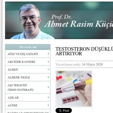
TIP YAZILARI
TESTOSTERON DÜŞÜKLÜ
ARTIRIYOR
AĞIZ VE DİŞ SAĞLIĞI
AKCİĞER KANSERİ
16 Mayıs 2020
Yayınlanma tarihi:
ALERJİ
ALERJİK NEZLE
AŞI TEDAVİSİ
(İMMUNOTERAPİ)
AŞILAR
ASTIM