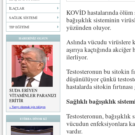
İLAÇLAR
KOVİD hastalarında ölüm si
SAĞLIK SİSTEMİ
bağışıklık sisteminin virüsl
yüzünden oluyor.
TIP EĞİTİMİ
HABERİNİZ OLSUN
Aslında vücudu virüslere 
aşırıya kaçtığında akciğer
ilerliyor.
Testosteronun bu sitokin fı
düşünülüyor çünkü testoste
hastalarda sitokin fırtınas
SUDA ERİYEN
VİTAMİNLER PARANIZI
Sağlıklı bağışıklık sistemi
ERİTİR
» Yazıyı okumak için tıklayın
Testosteronun, bağışıklık s
ETİBBA DİYOR Kİ
vücudun enfeksiyonlara ka
vardır.