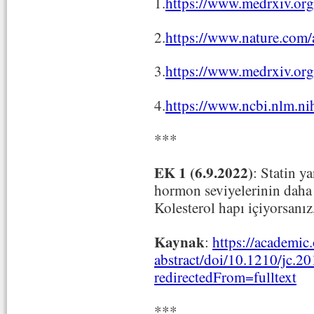
1.
https://www.medrxiv.or
2.
https://www.nature.com/
3.
https://www.medrxiv.or
4.
https://www.ncbi.nlm.n
***
EK 1 (6.9.2022)
: Statin y
hormon seviyelerinin daha 
Kolesterol hapı içiyorsanı
Kaynak
:
https://academic
abstract/doi/10.1210/jc.
redirectedFrom=fulltext
***