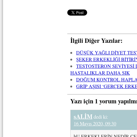
İlgili Diğer Yazılar:
DÜŞÜK YAĞLI DİYET TE
ŞEKER ERKEKLİĞİ BİTİR
TESTOSTERON SEVİYESİ
HASTALIKLAR DAHA SIK
DOĞUM KONTROL HAPLARI
GRİP AŞISI ‘GERÇEK ER
Yazı için 1 yorum yapılm
sALİM
dedi ki:
16 Mayıs 2020, 09:30
bU ERKEKLERİN NEDİR ÇE