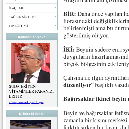
İLAÇLAR
BİR:
Daha önce yapılan ha
SAĞLIK SİSTEMİ
florasındaki değişiklikleri
TIP EĞİTİMİ
belirlenmişti ama bu durum
gösterilmiş oluyor.
HABERİNİZ OLSUN
İKİ:
Beynin sadece emosyonl
duyguların hazırlanmasında
birçok bölgesinin etkileniy
Çalışma ile ilgili ayrıntıları
düzenliyor
” başlıklı yazıd
SUDA ERİYEN
VİTAMİNLER PARANIZI
ERİTİR
Bağırsaklar ikinci beyin
» Yazıyı okumak için tıklayın
Beyin ve bağırsaklar fetüst
ETİBBA DİYOR Kİ
zamanla bir kısmı merkezi 
farklılaşırken bir kısmı da 