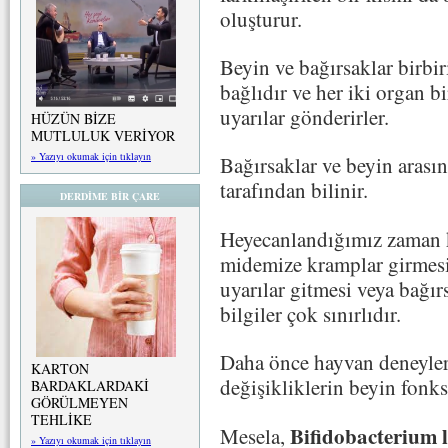
oluşturur.
Beyin ve bağırsaklar birbir
bağlıdır ve her iki organ bir
uyarılar gönderirler.
HÜZÜN BİZE
MUTLULUK VERİYOR
» Yazıyı okumak için tıklayın
Bağırsaklar ve beyin arasın
tarafından bilinir.
DERDİME BİR ÇARE
Heyecanlandığımız zaman k
midemize kramplar girmesi
uyarılar gitmesi veya bağır
bilgiler çok sınırlıdır.
Daha önce hayvan deneyler
KARTON
değişikliklerin beyin fonksi
BARDAKLARDAKİ
GÖRÜLMEYEN
TEHLİKE
Bifidobacterium
Mesela,
» Yazıyı okumak için tıklayın