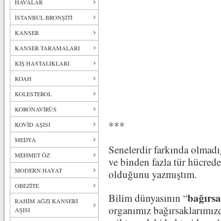
HAVALAR
İSTANBUL BRONŞİTİ
KANSER
KANSER TARAMALARI
KIŞ HASTALIKLARI
KOAH
KOLESTEROL
KORONAVİRÜS
***
KOVİD AŞISI
MEDYA
Senelerdir farkında olmadığ
MEHMET ÖZ
ve binden fazla tür hücred
MODERN HAYAT
olduğunu yazmıştım.
OBEZİTE
bağırsa
Bilim dünyasının “
RAHİM AĞZI KANSERİ
organımız bağırsaklarımızd
AŞISI