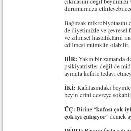
çıkmasını değil beynimizi v
durumumuzu etkileyebilece
Bağırsak mikrobiyotasını ol
de diyetimizle ve çevresel 
ve zihinsel hastalıkların il
edilmesi mümkün olabilir.
BİR:
Yakın bir zamanda dep
psikiyatristler değil de mi
ayranla kefirle tedavi etme
İKİ:
Kafatasındaki beyinl
beyinlerini devreye sokabili
ÜÇ:
kafası çok iyi
Birine “
çok iyi çalışıyor
” demek ay
DÖRT:
Beynin fazla çalışm