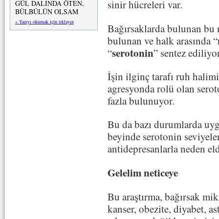
sinir hücreleri var.
GÜL DALINDA ÖTEN,
BÜLBÜLÜN OLSAM
» Yazıyı okumak için tıklayın
Bağırsaklarda bulunan bu 
bulunan ve halk arasında “
serotonin
“
” sentez ediliyor
İşin ilginç tarafı ruh hali
agresyonda rolü olan sero
fazla bulunuyor.
Bu da bazı durumlarda uygu
beyinde serotonin seviyeler
antidepresanlarla neden eld
Gelelim neticeye
Bu araştırma, bağırsak mik
kanser, obezite, diyabet, as