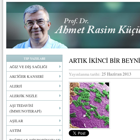
TIP YAZILARI
ARTIK İKİNCİ BİR BEYN
AĞIZ VE DİŞ SAĞLIĞI
25 Haziran 2013
Yayınlanma tarihi:
AKCİĞER KANSERİ
ALERJİ
ALERJİK NEZLE
AŞI TEDAVİSİ
(İMMUNOTERAPİ)
AŞILAR
ASTIM