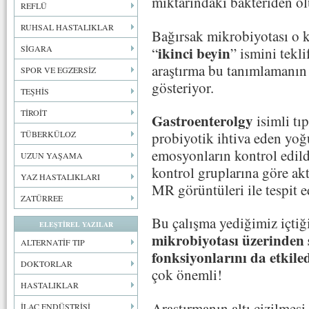
miktarındaki bakteriden ol
REFLÜ
RUHSAL HASTALIKLAR
Bağırsak mikrobiyotası o k
ikinci beyin
SİGARA
“
” ismini tekli
araştırma bu tanımlamanın
SPOR VE EGZERSİZ
gösteriyor.
TEŞHİS
TİROİT
Gastroenterolgy
isimli tı
probiyotik ihtiva eden yoğ
TÜBERKÜLOZ
emosyonların kontrol edild
UZUN YAŞAMA
kontrol gruplarına göre ak
YAZ HASTALIKLARI
MR görüntüleri ile tespit ed
ZATÜRREE
Bu çalışma yediğimiz içtiğ
ELEŞTİREL YAZILAR
mikrobiyotası üzerinden 
ALTERNATİF TIP
fonksiyonlarını da etkile
DOKTORLAR
çok önemli!
HASTALIKLAR
Araştırmanın altı çizilmesi
İLAÇ ENDÜSTRİSİ