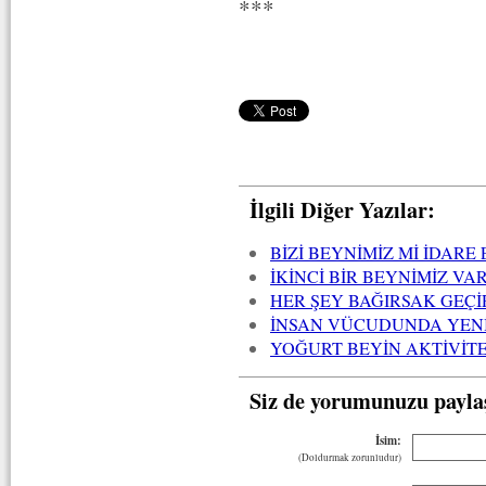
***
İlgili Diğer Yazılar:
BİZİ BEYNİMİZ Mİ İDARE
İKİNCİ BİR BEYNİMİZ VA
HER ŞEY BAĞIRSAK GEÇ
İNSAN VÜCUDUNDA YEN
YOĞURT BEYİN AKTİVİT
Siz de yorumunuzu payla
İsim:
(Doldurmak zorunludur)