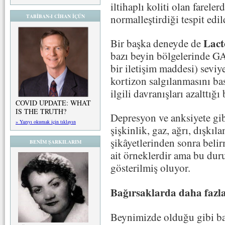
iltihaplı koliti olan farele
normalleştirdiği tespit edil
TABİBAN-I CİHAN İÇÜN
Lact
Bir başka deneyde de
bazı beyin bölgelerinde GA
bir iletişim maddesi) seviye
kortizon salgılanmasını ba
ilgili davranışları azalttığı 
COVID UPDATE: WHAT
IS THE TRUTH?
Depresyon ve anksiyete gibi
» Yazıyı okumak için tıklayın
şişkinlik, gaz, ağrı, dışkı
şikâyetlerinden sonra beli
BENİM ŞARKILARIM
ait örneklerdir ama bu duru
gösterilmiş oluyor.
Bağırsaklarda daha fazl
Beynimizde olduğu gibi ba