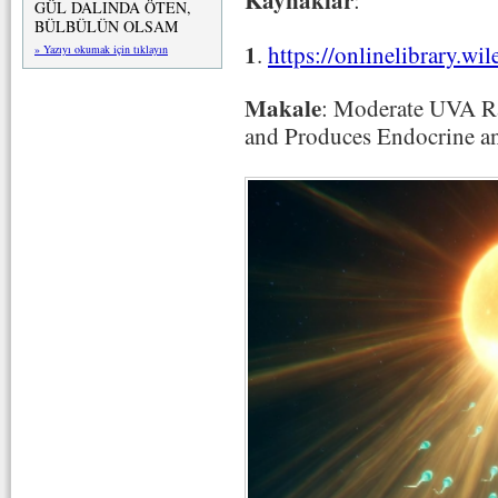
Kaynaklar
:
GÜL DALINDA ÖTEN,
BÜLBÜLÜN OLSAM
1
.
https://onlinelibrary.w
» Yazıyı okumak için tıklayın
Makale
: Moderate UVA R
and Produces Endocrine a