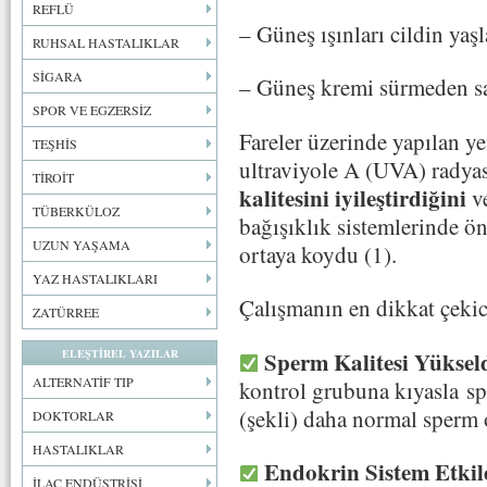
REFLÜ
– Güneş ışınları cildin yaş
RUHSAL HASTALIKLAR
SİGARA
– Güneş kremi sürmeden s
SPOR VE EGZERSİZ
Fareler üzerinde yapılan ye
TEŞHİS
ultraviyole A (UVA) rady
TİROİT
kalitesini iyileştirdiğini
ve
TÜBERKÜLOZ
bağışıklık sistemlerinde ön
UZUN YAŞAMA
ortaya koydu (1).
YAZ HASTALIKLARI
Çalışmanın en dikkat çekic
ZATÜRREE
Sperm Kalitesi Yükseld
ELEŞTİREL YAZILAR
ALTERNATİF TIP
kontrol grubuna kıyasla
sp
(şekli) daha normal sperm 
DOKTORLAR
HASTALIKLAR
Endokrin Sistem Etkil
İLAÇ ENDÜSTRİSİ