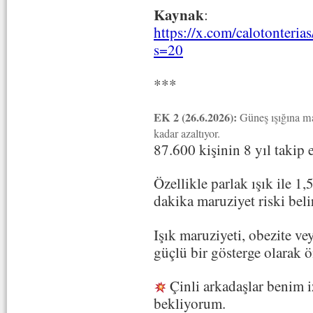
Kaynak
:
https://x.com/calotonter
s=20
***
EK 2 (26.6.2026):
Güneş ışığına m
kadar azaltıyor.
87.600 kişinin 8 yıl takip 
Özellikle parlak ışık ile 1,
dakika maruziyet riski bel
Işık maruziyeti, obezite ve
güçlü bir gösterge olarak ö
Çinli arkadaşlar benim i
bekliyorum.