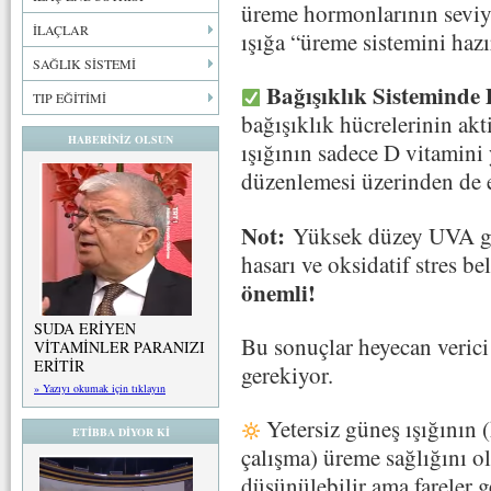
üreme hormonlarının seviye
İLAÇLAR
ışığa “üreme sistemini hazı
SAĞLIK SİSTEMİ
Bağışıklık Sisteminde 
TIP EĞİTİMİ
bağışıklık hücrelerinin akt
HABERİNİZ OLSUN
ışığının sadece D vitamini
düzenlemesi üzerinden de et
Not:
Yüksek düzey UVA gru
hasarı ve oksidatif stres be
önemli!
SUDA ERİYEN
Bu sonuçlar heyecan verici
VİTAMİNLER PARANIZI
ERİTİR
gerekiyor.
» Yazıyı okumak için tıklayın
Yetersiz güneş ışığının (
ETİBBA DİYOR Kİ
çalışma) üreme sağlığını 
düşünülebilir ama fareler g