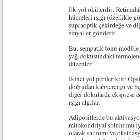
İlk yol okülerdir: Retinada
hücreleri ışığı (özellikle g
supraoptik çekirdeğe ve di
sinyaller gönderir.
Bu, sempatik tonu modüle 
yağ dokusundaki termojene
düzenler.
İkinci yol periferiktir: Op
doğrudan kahverengi ve be
diğer dokularda eksprese ed
ışığı algılar.
Adipositlerde bu aktivasyon
mitokondriyal solunumu iyil
olarak salınımı ve oksidas