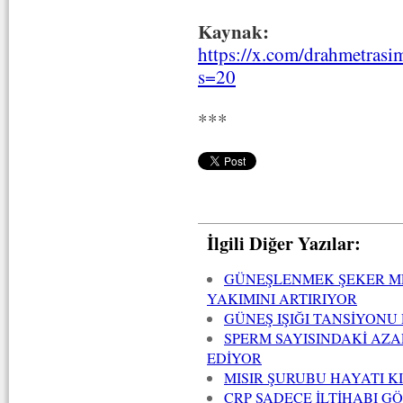
Kaynak:
https://x.com/drahmetras
s=20
***
İlgili Diğer Yazılar:
GÜNEŞLENMEK ŞEKER ME
YAKIMINI ARTIRIYOR
GÜNEŞ IŞIĞI TANSİYON
SPERM SAYISINDAKİ AZA
EDİYOR
MISIR ŞURUBU HAYATI K
CRP SADECE İLTİHABI G