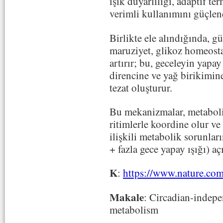
ışık duyarlılığı, adaptif te
verimli kullanımını güçlend
Birlikte ele alındığında, g
maruziyet, glikoz homeostaz
artırır; bu, geceleyin yapay
direncine ve yağ birikimin
tezat oluşturur.
Bu mekanizmalar, metaboli
ritimlerle koordine olur v
ilişkili metabolik sorunlar
+ fazla gece yapay ışığı) açı
K
:
https://www.nature.co
Makale
: Circadian-indepe
metabolism