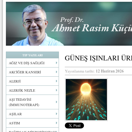
TIP YAZILARI
GÜNEŞ IŞINLARI ÜR
AĞIZ VE DİŞ SAĞLIĞI
12 Haziran 2026
Yayınlanma tarihi:
AKCİĞER KANSERİ
ALERJİ
ALERJİK NEZLE
AŞI TEDAVİSİ
(İMMUNOTERAPİ)
AŞILAR
ASTIM