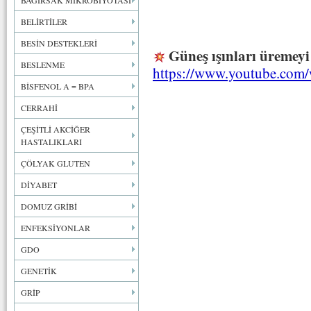
BAĞIRSAK MİKROBİYOTASI
BELİRTİLER
BESİN DESTEKLERİ
Güneş ışınları üremeyi 
BESLENME
https://www.youtube.co
BİSFENOL A = BPA
CERRAHİ
ÇEŞİTLİ AKCİĞER
HASTALIKLARI
ÇÖLYAK GLUTEN
DİYABET
DOMUZ GRİBİ
ENFEKSİYONLAR
GDO
GENETİK
GRİP