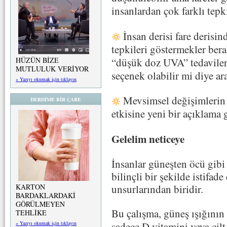
insanlardan çok farklı tepki
İnsan derisi fare derisin
tepkileri göstermekler bera
“düşük doz UVA” tedavileri,
HÜZÜN BİZE
MUTLULUK VERİYOR
seçenek olabilir mi diye araş
» Yazıyı okumak için tıklayın
Mevsimsel değişimlerin 
DERDİME BİR ÇARE
etkisine yeni bir açıklama g
Gelelim neticeye
İnsanlar güneşten öcü gibi
bilinçli bir şekilde istifad
KARTON
unsurlarından biridir.
BARDAKLARDAKİ
GÖRÜLMEYEN
Bu çalışma, güneş ışığının
TEHLİKE
» Yazıyı okumak için tıklayın
sadece D vitamini veya cilt