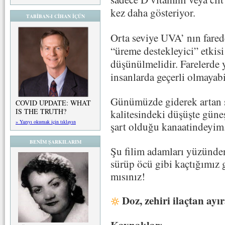
kez daha gösteriyor.
TABİBAN-I CİHAN İÇÜN
Orta seviye UVA’ nın fared
“üreme destekleyici” etkisi
düşünülmelidir.
Farelerde 
insanlarda geçerli olmayabi
Günümüzde giderek artan s
COVID UPDATE: WHAT
IS THE TRUTH?
kalitesindeki düşüşte güneş
» Yazıyı okumak için tıklayın
şart olduğu kanaatindeyim
BENİM ŞARKILARIM
Şu filim adamları yüzünd
sürüp öcü gibi kaçtığımız 
mısınız!
Doz, zehiri ilaçtan ayır