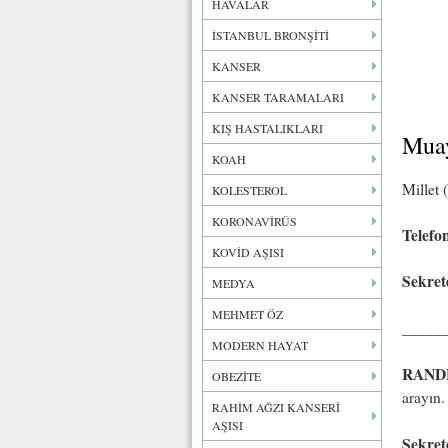
HAVALAR
İSTANBUL BRONŞİTİ
KANSER
KANSER TARAMALARI
KIŞ HASTALIKLARI
Muay
KOAH
Millet 
KOLESTEROL
KORONAVİRÜS
Telefo
KOVİD AŞISI
Sekret
MEDYA
MEHMET ÖZ
_____
MODERN HAYAT
RAND
OBEZİTE
arayın.
RAHİM AĞZI KANSERİ
AŞISI
Sekret