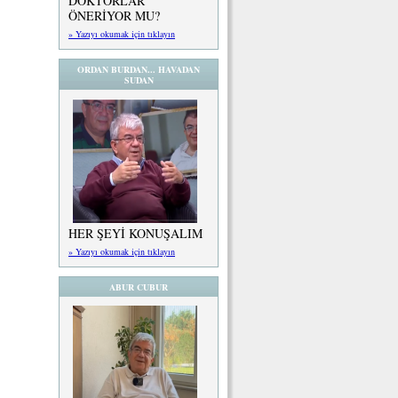
DOKTORLAR
ÖNERİYOR MU?
» Yazıyı okumak için tıklayın
ORDAN BURDAN... HAVADAN
SUDAN
HER ŞEYİ KONUŞALIM
» Yazıyı okumak için tıklayın
ABUR CUBUR