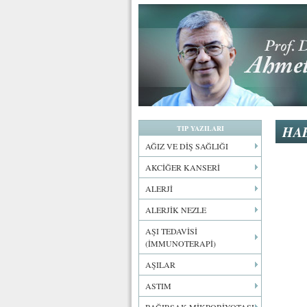
HA
TIP YAZILARI
AĞIZ VE DİŞ SAĞLIĞI
AKCİĞER KANSERİ
ALERJİ
ALERJİK NEZLE
AŞI TEDAVİSİ
(İMMUNOTERAPİ)
AŞILAR
ASTIM