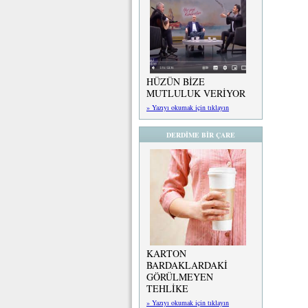
HÜZÜN BİZE
MUTLULUK VERİYOR
» Yazıyı okumak için tıklayın
DERDİME BİR ÇARE
KARTON
BARDAKLARDAKİ
GÖRÜLMEYEN
TEHLİKE
» Yazıyı okumak için tıklayın