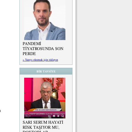
PANDEMİ
TİYATROSUNDA SON
PERDE
» Yazıyı okumak için tıklayın
BİR TAVSİYE
ı
SARI SERUM HAYATİ
RİSK TAŞIYOR MU,