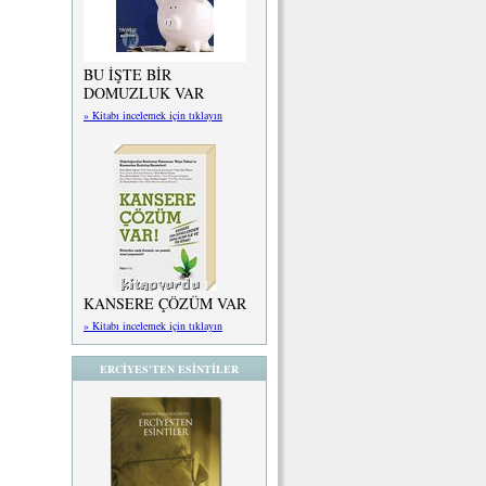
BU İŞTE BİR
DOMUZLUK VAR
» Kitabı incelemek için tıklayın
KANSERE ÇÖZÜM VAR
» Kitabı incelemek için tıklayın
ERCİYES'TEN ESİNTİLER