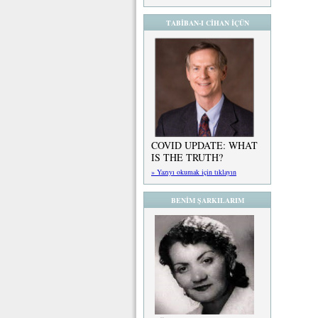
TABİBAN-I CİHAN İÇÜN
COVID UPDATE: WHAT
IS THE TRUTH?
» Yazıyı okumak için tıklayın
BENİM ŞARKILARIM