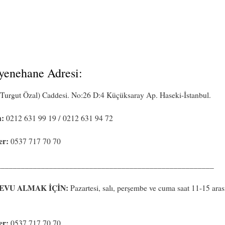
enehane Adresi:
(Turgut Özal) Caddesi. No:26 D:4 Küçüksaray Ap. Haseki-İstanbul.
n:
0212 631 99 19 / 0212 631 94 72
er:
0537 717 70 70
______________________________________________________
EVU ALMAK İÇİN:
Pazartesi, salı, perşembe ve cuma saat 11-15 aras
er:
0537 717 70 70