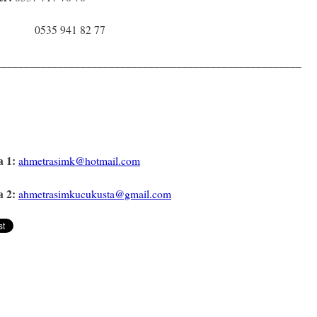
5 941 82 77
______________________________________________________
a 1:
ahmetrasimk@hotmail.com
a 2:
ahmetrasimkucukusta@gmail.com