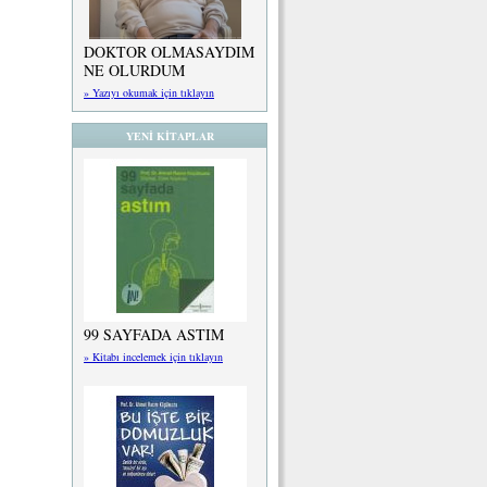
DOKTOR OLMASAYDIM
NE OLURDUM
» Yazıyı okumak için tıklayın
YENİ KİTAPLAR
99 SAYFADA ASTIM
» Kitabı incelemek için tıklayın