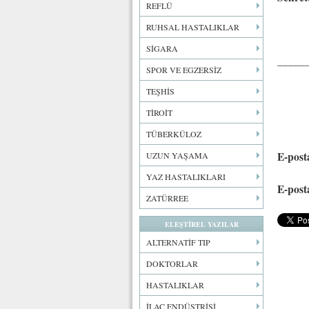
REFLÜ
RUHSAL HASTALIKLAR
053
SİGARA
_____
SPOR VE EGZERSİZ
TEŞHİS
TİROİT
TÜBERKÜLOZ
E-post
UZUN YAŞAMA
YAZ HASTALIKLARI
E-post
ZATÜRREE
ELEŞTİREL YAZILAR
ALTERNATİF TIP
DOKTORLAR
HASTALIKLAR
İLAÇ ENDÜSTRİSİ