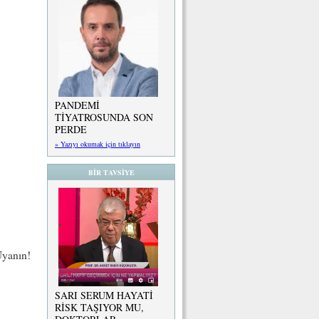
PANDEMİ
TİYATROSUNDA SON
PERDE
» Yazıyı okumak için tıklayın
BİR TAVSİYE
Uyanın!
SARI SERUM HAYATİ
RİSK TAŞIYOR MU,