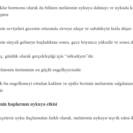
ıklar hormonu olarak da bilinen melatonin uykuya dalmayı ve uykuda k
tırır.
in seviyeleri gecenin ortasında zirveye ulaşır ve sabahleyin hızla düşer.
in sinyali gelmeye başladıktan sonra, gece boyunca yükselir ve sonra d
ç, günlük olarak gerçekleştiği için “sirkadiyen”dir.
elatonin üretiminin en güçlü engelleyicisidir.
k bu engellemeyi ortadan kaldırır ve epifiz bezinin melatonin salgılama
ir.
nin haplarının uykuya etkisi
eçetesiz uyku ilaçlarından farklı olarak, melatonin uykuyu teşvik eden i