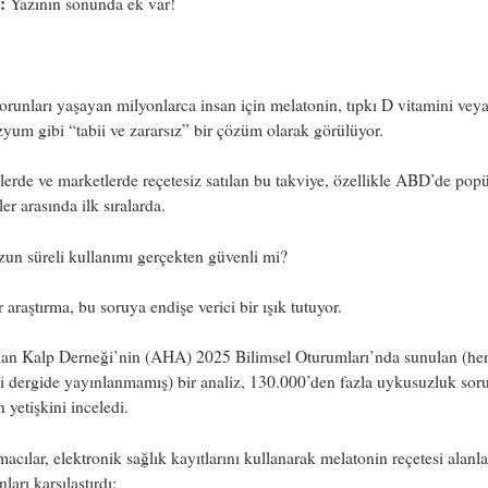
:
Yazının sonunda ek var!
runları yaşayan milyonlarca insan için melatonin, tıpkı D vitamini vey
um gibi “tabii ve zararsız” bir çözüm olarak görülüyor.
erde ve marketlerde reçetesiz satılan bu takviye, özellikle ABD’de popü
ler arasında ilk sıralarda.
zun süreli kullanımı gerçekten güvenli mi?
r araştırma, bu soruya endişe verici bir ışık tutuyor.
an Kalp Derneği’nin (AHA) 2025 Bilimsel Oturumları’nda sunulan (he
 dergide yayınlanmamış) bir analiz, 130.000’den fazla uykusuzluk sor
 yetişkini inceledi.
macılar, elektronik sağlık kayıtlarını kullanarak melatonin reçetesi alanla
ları karşılaştırdı: