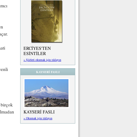
ımcı
en
açar.
ati
ERCİYES'TEN
ESİNTİLER
» Şiirleri okumak için tıklayın
venli
KAYSERİ FASLI
 birçok
 almadan
KAYSERİ FASLI
» Okumak için tıklayın