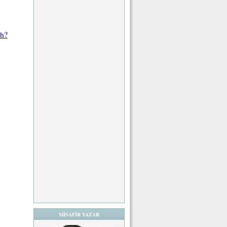
ch?
MİSAFİR YAZAR