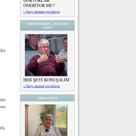
DOKTORLAR
ÖNERİYOR MU?
» Yazıyı okumak için tıklayın
ORDAN BURDAN... HAVADAN
SUDAN
a
ler
HER ŞEYİ KONUŞALIM
» Yazıyı okumak için tıklayın
ABUR CUBUR
nüz
unu
rla