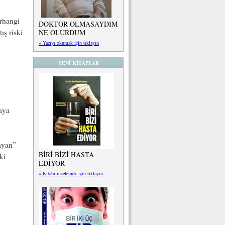
rhangi
DOKTOR OLMASAYDIM
ış riski
NE OLURDUM
» Yazıyı okumak için tıklayın
YENİ KİTAPLAR
taya
ayan”
BİRİ BİZİ HASTA
ki
EDİYOR
» Kitabı incelemek için tıklayın