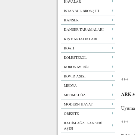
HAVALAR
İSTANBUL BRONŞİTİ
KANSER
KANSER TARAMALARI
KIŞ HASTALIKLARI
KOAH
KOLESTEROL
KORONAVİRÜS
KOVİD AŞISI
***
MEDYA
ARK s
MEHMET ÖZ
MODERN HAYAT
Uyumak 
OBEZİTE
***
RAHİM AĞZI KANSERİ
AŞISI