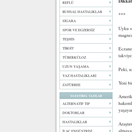
Dikkat
REFLÜ
RUHSAL HASTALIKLAR
***
SİGARA
Uyku so
SPOR VE EGZERSİZ
magnezy
TEŞHİS
TİROİT
Eczanel
takviye
TÜBERKÜLOZ
UZUN YAŞAMA
Peki, u
YAZ HASTALIKLARI
Yeni bi
ZATÜRREE
Amerik
ELEŞTİREL YAZILAR
hakemli
ALTERNATİF TIP
yaşayan
DOKTORLAR
HASTALIKLAR
Araştır
almayan
İLAÇ ENDÜSTRİSİ