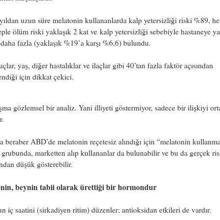
yıldan uzun süre melatonin kullananlarda
kalp yetersizliği
riski
%89, h
e
eple ölüm riski yaklaşık
2 kat
ve
kalp yetersizliği sebebiyle hastaneye yat
daha fazla (yaklaşık %19’a karşı %6,6) bulundu.
çlar, yaş, diğer hastalıklar ve ilaçlar gibi 40’tan fazla faktör açısından
ndiği için dikkat çekici.
şma gözlemsel bir analiz. Yani illiyeti göstermiyor, sadece bir ilişkiyi or
r.
a beraber ABD’de melatonin reçetesiz alındığı için “melatonin kullanm
 grubunda, marketten alıp kullananlar da bulunabilir ve bu da gerçek ris
dan düşük gösterebilir.
nin, beynin tabii olarak ürettiği bir hormondur
 iç saatini (sirkadiyen ritim) düzenler; antioksidan etkileri de vardır.