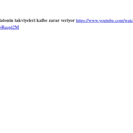
tonin takviyeleri kalbe zarar veriyor
https://www.youtube.com/wat
bRuajd2M