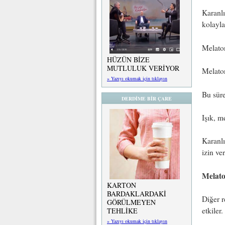
Karanl
kolaylaş
Melaton
HÜZÜN BİZE
MUTLULUK VERİYOR
Melaton
» Yazıyı okumak için tıklayın
Bu süre
DERDİME BİR ÇARE
Işık, m
Karanlı
izin ver
Melato
KARTON
BARDAKLARDAKİ
Diğer r
GÖRÜLMEYEN
etkiler.
TEHLİKE
» Yazıyı okumak için tıklayın