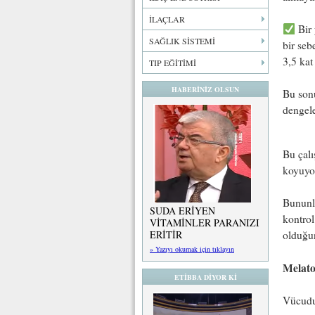
İLAÇLAR
Bir 
SAĞLIK SİSTEMİ
bir seb
3,5 kat
TIP EĞİTİMİ
HABERİNİZ OLSUN
Bu sonu
dengele
Bu çalı
koyuyo
Bununl
SUDA ERİYEN
kontrol
VİTAMİNLER PARANIZI
ERİTİR
olduğun
» Yazıyı okumak için tıklayın
Melato
ETİBBA DİYOR Kİ
Vücudun