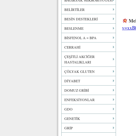
BAĞIRSAK MİKROBİYOTASI
BELİRTİLER
BESİN DESTEKLERİ
Mela
v=xxB
BESLENME
BİSFENOL A = BPA
CERRAHİ
ÇEŞİTLİ AKCİĞER
HASTALIKLARI
ÇÖLYAK GLUTEN
DİYABET
DOMUZ GRİBİ
ENFEKSİYONLAR
GDO
GENETİK
GRİP