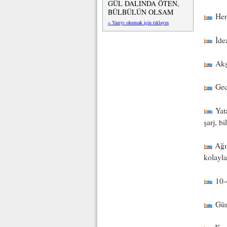
GÜL DALINDA ÖTEN,
BÜLBÜLÜN OLSAM
Her 
» Yazıyı okumak için tıklayın
İdea
Akşa
Gece
Yata
şarj, b
Ağır
kolayla
10-4
Günü