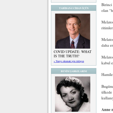
Birinci
TABİBAN-I CİHAN İÇÜN
olan “h
Melaton
ritimle
Melaton
daha er
COVID UPDATE: WHAT
IS THE TRUTH?
Melaton
» Yazıyı okumak için tıklayın
kabul ed
BENİM ŞARKILARIM
Hamilel
Bugüne 
ülkede 
kullan
Anne ni