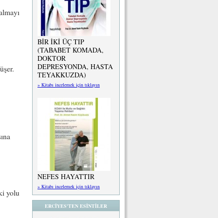
almayı
BİR İKİ ÜÇ TIP
(TABABET KOMADA,
DOKTOR
DEPRESYONDA, HASTA
üşer.
TEYAKKUZDA)
» Kitabı incelemek için tıklayın
sına
NEFES HAYATTIR
» Kitabı incelemek için tıklayın
ki yolu
ERCİYES'TEN ESİNTİLER