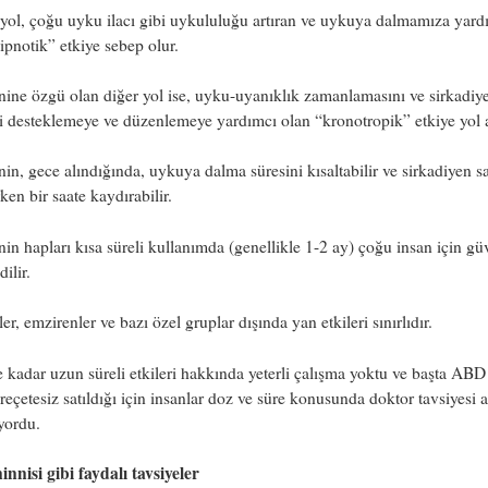
 yol, çoğu uyku ilacı gibi uykululuğu artıran ve uykuya dalmamıza yard
ipnotik” etkiye sebep olur.
ine özgü olan diğer yol ise, uyku-uyanıklık zamanlamasını ve sirkadiy
ri desteklemeye ve düzenlemeye yardımcı olan “kronotropik” etkiye yol 
in, gece alındığında, uykuya dalma süresini kısaltabilir ve sirkadiyen sa
ken bir saate kaydırabilir.
in hapları kısa süreli kullanımda (genellikle 1-2 ay) çoğu insan için gü
ilir.
er, emzirenler ve bazı özel gruplar dışında yan etkileri sınırlıdır.
kadar uzun süreli etkileri hakkında
yeterli çalışma yoktu ve başta ABD
r
eçetesiz satıldığı için insanlar doz ve süre konusunda doktor tavsiyesi
ıyordu.
nnisi gibi faydalı tavsiyeler