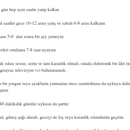
gün hep aynı saatte yatıp kalkın.
l saatler gece 10-12 arası yatış ve sabah 6-8 arası kalkıştır.
m 5-6’ dan sonra bir şey yemeyin.
leri ortalama 7-8 saat uyuyun.
k odası sessiz, serin ve tam karanlık olmalı; odada elektronik bir âlet (t
ilgisayar, televizyon vs) bulunmamalı.
 bir yorgan veya ayakların yatmadan önce ısındırılması da uykuya dal
ştırır.
0 dakikalık gündüz uykusu da şarttır.
, güneş ışığı alarak; geceyi de loş veya karanlık ortamlarda geçirin.