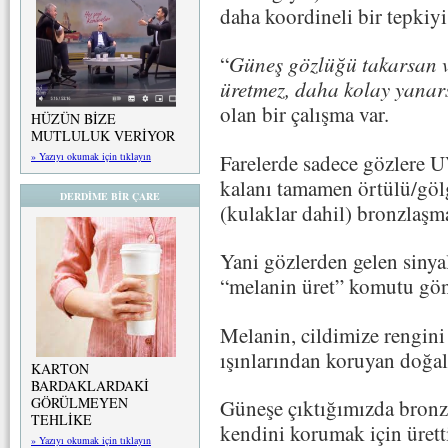
daha koordineli bir tepkiyi 
“
Güneş gözlüğü takarsan v
üretmez, daha kolay yanar
olan bir çalışma var.
HÜZÜN BİZE
MUTLULUK VERİYOR
Farelerde sadece gözlere U
» Yazıyı okumak için tıklayın
kalanı tamamen örtülü/göl
DERDİME BİR ÇARE
(kulaklar dahil) bronzlaşma
Yani gözlerden gelen sinya
“melanin üret” komutu gön
Melanin, cildimize rengini
ışınlarından koruyan doğal
KARTON
BARDAKLARDAKİ
GÖRÜLMEYEN
Güneşe çıktığımızda bron
TEHLİKE
kendini korumak için ürett
» Yazıyı okumak için tıklayın