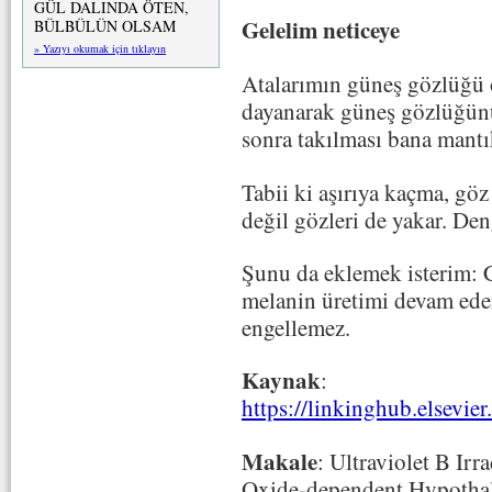
GÜL DALINDA ÖTEN,
Gelelim neticeye
BÜLBÜLÜN OLSAM
» Yazıyı okumak için tıklayın
Atalarımın güneş gözlüğü 
dayanarak güneş gözlüğünü
sonra takılması bana mantık
Tabii ki aşırıya kaçma, göz
değil gözleri de yakar. Den
Şunu da eklemek isterim: 
melanin üretimi devam ed
engellemez.
Kaynak
:
https://linkinghub.elsevi
Makale
: Ultraviolet B Irr
Oxide-dependent Hypothal