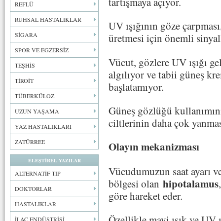
tartışmaya açıyor.
REFLÜ
RUHSAL HASTALIKLAR
UV ışığının göze çarpması
SİGARA
üretmesi için önemli sinyal
SPOR VE EGZERSİZ
Vücut, gözlere UV ışığı ge
TEŞHİS
algılıyor ve tabii güneş kr
TİROİT
başlatamıyor.
TÜBERKÜLOZ
Güneş gözlüğü kullanımını
UZUN YAŞAMA
ciltlerinin daha çok yanmas
YAZ HASTALIKLARI
ZATÜRREE
Olayın mekanizması
ELEŞTİREL YAZILAR
Vücudumuzun saat ayarı v
ALTERNATİF TIP
hipotalamus
bölgesi olan
DOKTORLAR
göre hareket eder.
HASTALIKLAR
Özellikle mavi ışık ve UV 
İLAÇ ENDÜSTRİSİ