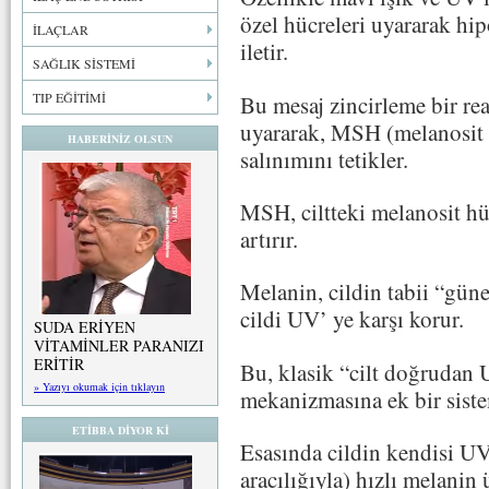
özel hücreleri uyararak hi
İLAÇLAR
iletir.
SAĞLIK SİSTEMİ
TIP EĞİTİMİ
Bu mesaj zincirleme bir rea
uyararak, MSH (melanosi
HABERİNİZ OLSUN
salınımını tetikler.
MSH, ciltteki melanosit hü
artırır.
Melanin, cildin tabii “gün
cildi UV’ ye karşı korur.
SUDA ERİYEN
VİTAMİNLER PARANIZI
ERİTİR
Bu, klasik “cilt doğrudan 
» Yazıyı okumak için tıklayın
mekanizmasına ek bir siste
ETİBBA DİYOR Kİ
Esasında cildin kendisi UV’
aracılığıyla) hızlı melanin 