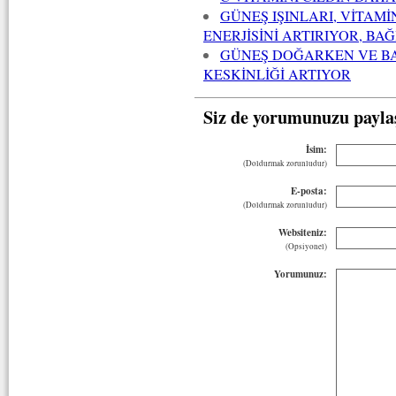
GÜNEŞ IŞINLARI, VİTAMİ
ENERJİSİNİ ARTIRIYOR, BA
GÜNEŞ DOĞARKEN VE B
KESKİNLİĞİ ARTIYOR
Siz de yorumunuzu payla
İsim:
(Doldurmak zorunludur)
E-posta:
(Doldurmak zorunludur)
Websiteniz:
(Opsiyonel)
Yorumunuz: