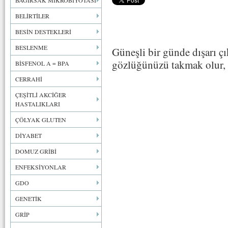
BAĞIRSAK MİKROBİYOTASI
BELİRTİLER
BESİN DESTEKLERİ
BESLENME
Güneşli bir günde dışarı çı
gözlüğünüzü takmak olur, 
BİSFENOL A = BPA
CERRAHİ
ÇEŞİTLİ AKCİĞER
HASTALIKLARI
ÇÖLYAK GLUTEN
DİYABET
DOMUZ GRİBİ
ENFEKSİYONLAR
GDO
GENETİK
GRİP