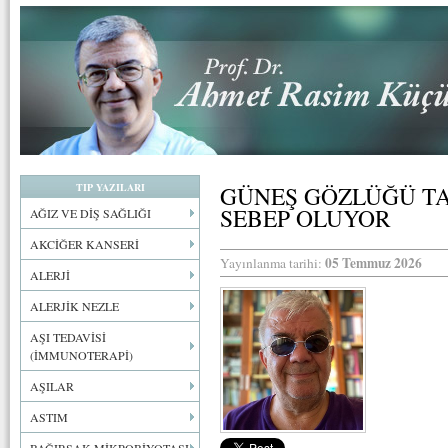
TIP YAZILARI
GÜNEŞ GÖZLÜĞÜ T
SEBEP OLUYOR
AĞIZ VE DİŞ SAĞLIĞI
AKCİĞER KANSERİ
05 Temmuz 2026
Yayınlanma tarihi:
ALERJİ
ALERJİK NEZLE
AŞI TEDAVİSİ
(İMMUNOTERAPİ)
AŞILAR
ASTIM