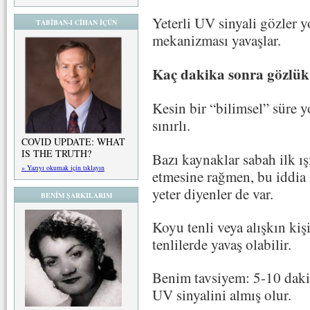
Yeterli UV sinyali gözler 
TABİBAN-I CİHAN İÇÜN
mekanizması yavaşlar.
Kaç dakika sonra gözlük
Kesin bir “bilimsel” süre y
sınırlı.
COVID UPDATE: WHAT
IS THE TRUTH?
Bazı kaynaklar sabah ilk ı
» Yazıyı okumak için tıklayın
etmesine rağmen, bu iddia 
yeter diyenler de var.
BENİM ŞARKILARIM
Koyu tenli veya alışkın kişi
tenlilerde yavaş olabilir.
Benim tavsiyem: 5-10 daki
UV sinyalini almış olur.