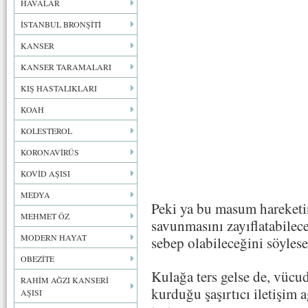
HAVALAR
İSTANBUL BRONŞİTİ
KANSER
KANSER TARAMALARI
KIŞ HASTALIKLARI
KOAH
KOLESTEROL
KORONAVİRÜS
KOVİD AŞISI
MEDYA
Peki ya bu masum hareketin,
MEHMET ÖZ
savunmasını zayıflatabilec
MODERN HAYAT
sebep olabileceğini söylese
OBEZİTE
Kulağa ters gelse de, vücu
RAHİM AĞZI KANSERİ
kurduğu şaşırtıcı iletişim a
AŞISI