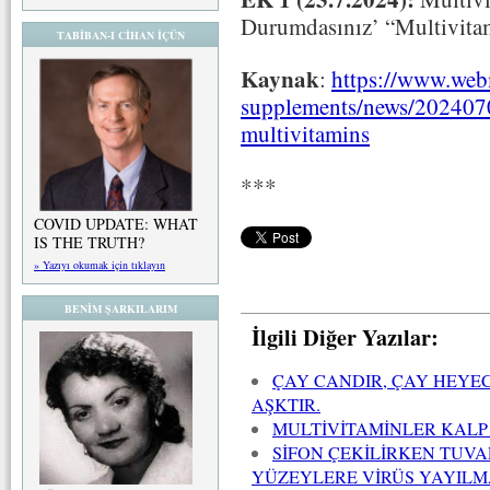
Durumdasınız’ “Multivitami
TABİBAN-I CİHAN İÇÜN
Kaynak
:
https://www.web
supplements/news/2024070
multivitamins
***
COVID UPDATE: WHAT
IS THE TRUTH?
» Yazıyı okumak için tıklayın
BENİM ŞARKILARIM
İlgili Diğer Yazılar:
ÇAY CANDIR, ÇAY HEYE
AŞKTIR.
MULTİVİTAMİNLER KALP 
SİFON ÇEKİLİRKEN TUVA
YÜZEYLERE VİRÜS YAYILMA