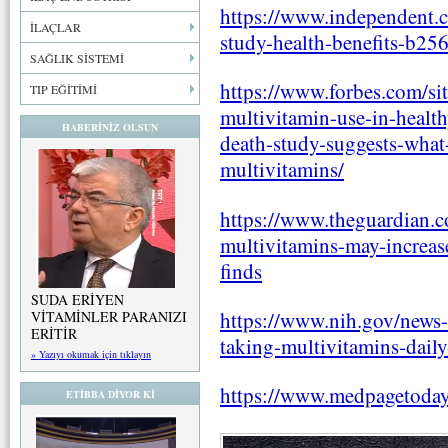
https://www.independent.c
İLAÇLAR
study-health-benefits-b25
SAĞLIK SİSTEMİ
https://www.forbes.com/si
TIP EĞİTİMİ
multivitamin-use-in-health
HABERİNİZ OLSUN
death-study-suggests-what
multivitamins/
https://www.theguardian.co
multivitamins-may-increase
finds
SUDA ERİYEN
https://www.nih.gov/news-e
VİTAMİNLER PARANIZI
ERİTİR
taking-multivitamins-daily
» Yazıyı okumak için tıklayın
https://www.medpagetoday
ETİBBA DİYOR Kİ