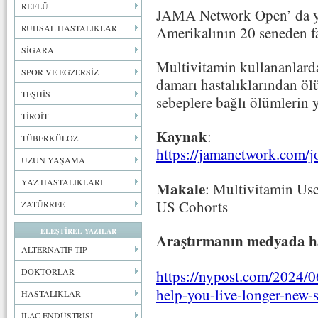
REFLÜ
JAMA Network Open’ da ya
RUHSAL HASTALIKLAR
Amerikalının 20 seneden faz
SİGARA
Multivitamin kullananlarda 
SPOR VE EGZERSİZ
damarı hastalıklarından öl
TEŞHİS
sebeplere bağlı ölümlerin 
TİROİT
Kaynak
:
TÜBERKÜLOZ
https://jamanetwork.com/j
UZUN YAŞAMA
YAZ HASTALIKLARI
Makale
: Multivitamin Use
US Cohorts
ZATÜRREE
ELEŞTİREL YAZILAR
Araştırmanın medyada ha
ALTERNATİF TIP
DOKTORLAR
https://nypost.com/2024/06
help-you-live-longer-new-
HASTALIKLAR
İLAÇ ENDÜSTRİSİ