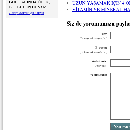
GÜL DALINDA ÖTEN,
UZUN YAŞAMAK İÇİN 4 
BÜLBÜLÜN OLSAM
VİTAMİN VE MİNERAL HA
» Yazıyı okumak için tıklayın
Siz de yorumunuzu payla
İsim:
(Doldurmak zorunludur)
E-posta:
(Doldurmak zorunludur)
Websiteniz:
(Opsiyonel)
Yorumunuz: