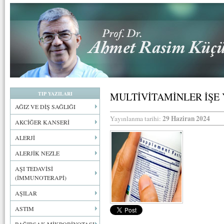
TIP YAZILARI
MULTİVİTAMİNLER İŞE
AĞIZ VE DİŞ SAĞLIĞI
29 Haziran 2024
Yayınlanma tarihi:
AKCİĞER KANSERİ
ALERJİ
ALERJİK NEZLE
AŞI TEDAVİSİ
(İMMUNOTERAPİ)
AŞILAR
ASTIM