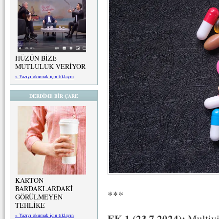
HÜZÜN BİZE
MUTLULUK VERİYOR
» Yazıyı okumak için tıklayın
DERDİME BİR ÇARE
KARTON
BARDAKLARDAKİ
***
GÖRÜLMEYEN
TEHLİKE
EK 1 (23.7.2024):
Multivi
» Yazıyı okumak için tıklayın