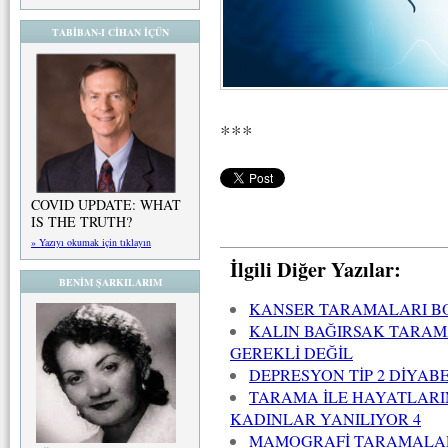
TABİBAN-I CİHAN İÇÜN
***
COVID UPDATE: WHAT
IS THE TRUTH?
» Yazıyı okumak için tıklayın
İlgili Diğer Yazılar:
BENİM ŞARKILARIM
KANSER TARAMALARI BO
KALIN BAĞIRSAK TARAM
GEREKLİ DEĞİL
DEPRESYON TİP 2 DİYAB
TARAMA İLE HAYATLAR
KADINLAR YANILIYOR 4
MAMOGRAFİ TARAMALARI