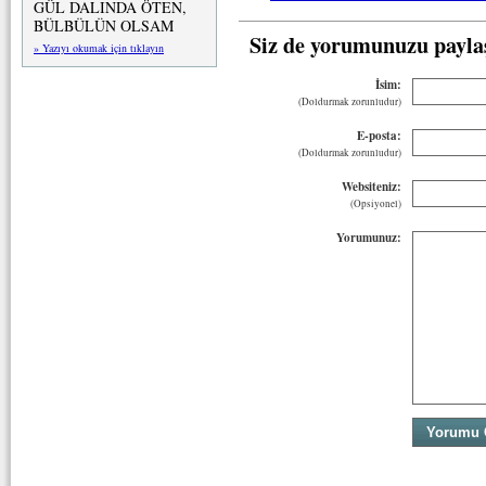
GÜL DALINDA ÖTEN,
BÜLBÜLÜN OLSAM
Siz de yorumunuzu payla
» Yazıyı okumak için tıklayın
İsim:
(Doldurmak zorunludur)
E-posta:
(Doldurmak zorunludur)
Websiteniz:
(Opsiyonel)
Yorumunuz: