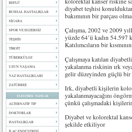
kolorektal kanser riskine 
REFLÜ
diyabet teşhisi konuldukta
RUHSAL HASTALIKLAR
bakımının bir parçası olma
SİGARA
Çalışma, 2002 ve 2009 yıll
SPOR VE EGZERSİZ
yüzde 64’ü kadın 54.597 kiş
TEŞHİS
Katılımcıların bir kısmını
TİROİT
TÜBERKÜLOZ
Çalışmaya katılan diyabetli
yakalanma riskinin ırk veya
UZUN YAŞAMA
gelir düzeyinden güçlü bir
YAZ HASTALIKLARI
ZATÜRREE
Irk, diyabetli kişilerin kol
yakalanmayacağını öngörme
ELEŞTİREL YAZILAR
çünkü çalışmadaki kişileri
ALTERNATİF TIP
DOKTORLAR
Diyabet ve kolorektal kanse
HASTALIKLAR
şekilde etkiliyor
İLAÇ ENDÜSTRİSİ