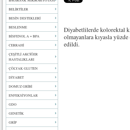
BAĞIRSAK MİKROBİYOTASI
BELİRTİLER
BESİN DESTEKLERİ
BESLENME
Diyabetlilerde kolorektal 
olmayanlara kıyasla yüzde
BİSFENOL A = BPA
edildi.
CERRAHİ
ÇEŞİTLİ AKCİĞER
HASTALIKLARI
ÇÖLYAK GLUTEN
DİYABET
DOMUZ GRİBİ
ENFEKSİYONLAR
GDO
GENETİK
GRİP