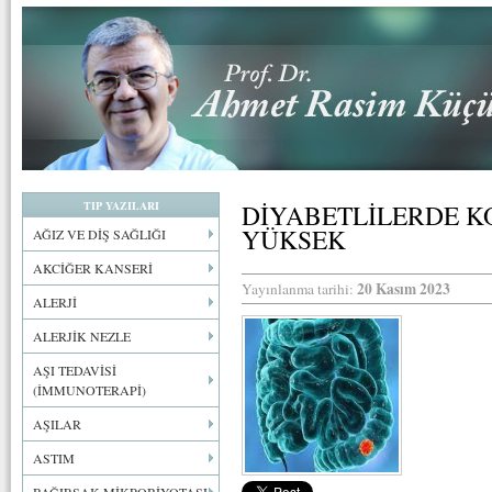
TIP YAZILARI
DİYABETLİLERDE K
YÜKSEK
AĞIZ VE DİŞ SAĞLIĞI
AKCİĞER KANSERİ
20 Kasım 2023
Yayınlanma tarihi:
ALERJİ
ALERJİK NEZLE
AŞI TEDAVİSİ
(İMMUNOTERAPİ)
AŞILAR
ASTIM