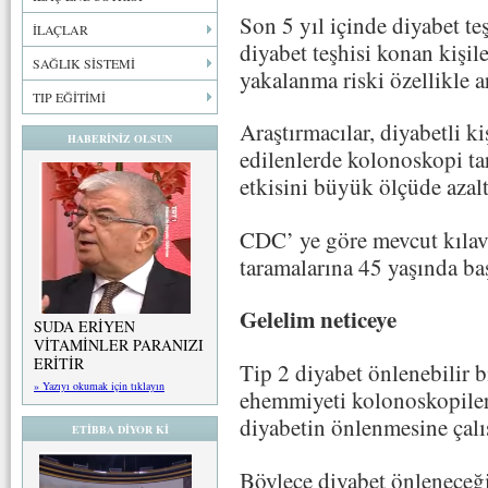
Son 5 yıl içinde diyabet teş
İLAÇLAR
diyabet teşhisi konan kişil
SAĞLIK SİSTEMİ
yakalanma riski özellikle ar
TIP EĞİTİMİ
Araştırmacılar, diyabetli ki
HABERİNİZ OLSUN
edilenlerde kolonoskopi ta
etkisini büyük ölçüde azal
CDC’ ye göre mevcut kılav
taramalarına 45 yaşında baş
Gelelim neticeye
SUDA ERİYEN
VİTAMİNLER PARANIZI
ERİTİR
Tip 2 diyabet önlenebilir b
» Yazıyı okumak için tıklayın
ehemmiyeti kolonoskopiler
diyabetin önlenmesine çal
ETİBBA DİYOR Kİ
Böylece diyabet önleneceği