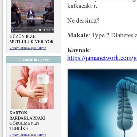
kalkacaktır.
Ne dersiniz?
Makale
: Type 2 Diabetes 
HÜZÜN BİZE
MUTLULUK VERİYOR
Kaynak
:
» Yazıyı okumak için tıklayın
https://jamanetwork.com/j
DERDİME BİR ÇARE
KARTON
BARDAKLARDAKİ
GÖRÜLMEYEN
TEHLİKE
» Yazıyı okumak için tıklayın