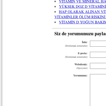
VİTAMİN VE MİNERAL HA
YÜKSEK DOZ D VİTAMİNİ
HAP OLARAK ALINAN VİT
VİTAMİNLER ÖLÜM RİSKİNİ
VİTAMİN D YOĞUN BAKI
Siz de yorumunuzu payla
İsim:
(Doldurmak zorunludur)
E-posta:
(Doldurmak zorunludur)
Websiteniz:
(Opsiyonel)
Yorumunuz: