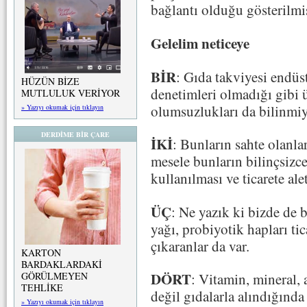
bağlantı olduğu gösterilmiş
Gelelim neticeye
BİR
: Gıda takviyesi endüs
HÜZÜN BİZE
denetimleri olmadığı gibi 
MUTLULUK VERİYOR
olumsuzlukları da bilinmiy
» Yazıyı okumak için tıklayın
DERDİME BİR ÇARE
İKİ
: Bunların sahte olanla
mesele bunların bilinçsizce
kullanılması ve ticarete ale
ÜÇ
: Ne yazık ki bizde de 
yağı, probiyotik hapları ti
çıkaranlar da var.
KARTON
BARDAKLARDAKİ
DÖRT
GÖRÜLMEYEN
: Vitamin, mineral, 
TEHLİKE
değil gıdalarla alındığında 
» Yazıyı okumak için tıklayın