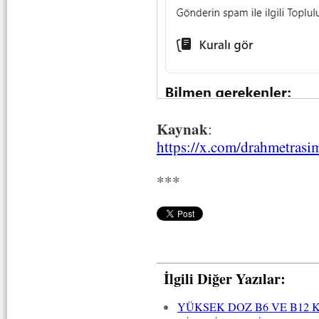
Kaynak
:
https://x.com/drahmetras
***
İlgili Diğer Yazılar:
YÜKSEK DOZ B6 VE B12 K