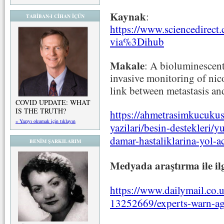
Kaynak
:
TABİBAN-I CİHAN İÇÜN
https://www.sciencedirect
via%3Dihub
Makale
: A bioluminescent
invasive monitoring of nic
link between metastasis 
COVID UPDATE: WHAT
IS THE TRUTH?
https://ahmetrasimkucukus
» Yazıyı okumak için tıklayın
yazilari/besin-destekleri/
damar-hastaliklarina-yol-a
BENİM ŞARKILARIM
Medyada araştırma ile ilg
https://www.dailymail.co.u
13252669/experts-warn-aga