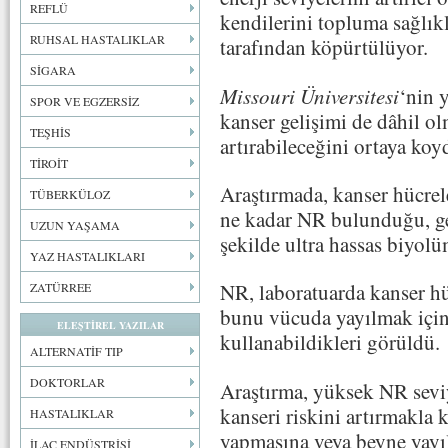
REFLÜ
kendilerini topluma sağlık
RUHSAL HASTALIKLAR
tarafından köpürtülüyor.
SİGARA
Missouri Üniversitesi
‘nin 
SPOR VE EGZERSİZ
kanser gelişimi de dâhil ol
TEŞHİS
artırabileceğini ortaya koy
TİROİT
Araştırmada, kanser hücrele
TÜBERKÜLOZ
ne kadar NR bulunduğu, ge
UZUN YAŞAMA
şekilde ultra hassas biyol
YAZ HASTALIKLARI
NR, laboratuarda kanser hü
ZATÜRREE
bunu vücuda yayılmak için 
ELEŞTİREL YAZILAR
kullanabildikleri görüldü.
ALTERNATİF TIP
DOKTORLAR
Araştırma, yüksek NR sevi
kanseri riskini artırmakla 
HASTALIKLAR
yapmasına veya beyne yayı
İLAÇ ENDÜSTRİSİ