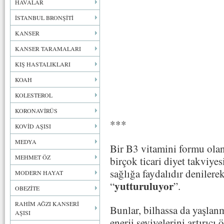
HAVALAR
İSTANBUL BRONŞİTİ
KANSER
KANSER TARAMALARI
KIŞ HASTALIKLARI
KOAH
KOLESTEROL
KORONAVİRÜS
***
KOVİD AŞISI
MEDYA
Bir B3 vitamini formu ola
MEHMET ÖZ
birçok ticari diyet takviye
sağlığa faydalıdır denilere
MODERN HAYAT
yutturuluyor
“
”.
OBEZİTE
RAHİM AĞZI KANSERİ
Bunlar, bilhassa da yaşlanm
AŞISI
enerji seviyelerini artırıcı 