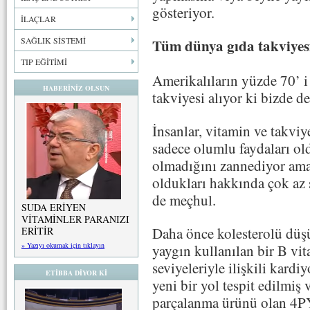
gösteriyor.
İLAÇLAR
SAĞLIK SİSTEMİ
Tüm dünya gıda takviyes
TIP EĞİTİMİ
Amerikalıların yüzde 70’ i
HABERİNİZ OLSUN
takviyesi alıyor ki bizde d
İnsanlar, vitamin ve takviy
sadece olumlu faydaları old
olmadığını zannediyor ama 
oldukları hakkında çok az 
de meçhul.
SUDA ERİYEN
VİTAMİNLER PARANIZI
Daha önce kolesterolü düşü
ERİTİR
» Yazıyı okumak için tıklayın
yaygın kullanılan bir B vi
seviyeleriyle ilişkili kard
ETİBBA DİYOR Kİ
yeni bir yol tespit edilmiş
parçalanma ürünü olan 4PY 