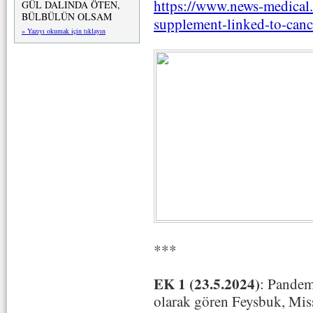
https://www.news-medical.
GÜL DALINDA ÖTEN,
BÜLBÜLÜN OLSAM
supplement-linked-to-cance
» Yazıyı okumak için tıklayın
***
EK 1 (23.5.2024)
: Pandem
olarak gören Feysbuk, Miss