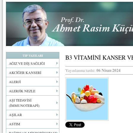
TIP YAZILARI
B3 VİTAMİNİ KANSER V
AĞIZ VE DİŞ SAĞLIĞI
06 Nisan 2024
Yayınlanma tarihi:
AKCİĞER KANSERİ
ALERJİ
ALERJİK NEZLE
AŞI TEDAVİSİ
(İMMUNOTERAPİ)
AŞILAR
ASTIM