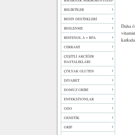
BAĞIRSAK MİKROBİYOTASI
BELİRTİLER
BESİN DESTEKLERİ
Daha ön
BESLENME
vitamin
BİSFENOL A = BPA
katkıda
CERRAHİ
ÇEŞİTLİ AKCİĞER
HASTALIKLARI
ÇÖLYAK GLUTEN
DİYABET
DOMUZ GRİBİ
ENFEKSİYONLAR
GDO
GENETİK
GRİP