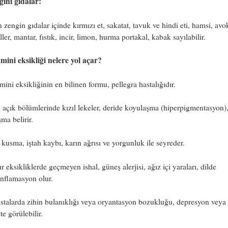
gini gıdalar:
 zengin gıdalar içinde kırmızı et, sakatat, tavuk ve hindi eti, hamsi, av
ller, mantar, fıstık, incir, limon, hurma portakal, kabak sayılabilir.
mini eksikliği nelere yol açar?
mini eksikliğinin en bilinen formu, pellegra hastalığıdır.
 açık bölümlerinde kızıl lekeler, deride koyulaşma (hiperpigmentasyon),
şma belirir.
 kusma, iştah kaybı, karın ağrısı ve yorgunluk ile seyreder.
r eksikliklerde geçmeyen ishal, güneş alerjisi, ağız içi yaraları, dilde
nflamasyon olur.
stalarda zihin bulanıklığı veya oryantasyon bozukluğu, depresyon veya
te görülebilir.