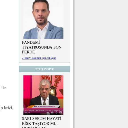
PANDEMİ
TİYATROSUNDA SON
PERDE
» Yazıyı okumak için tıklayın
BİR TAVSİYE
 ile
p krizi,
SARI SERUM HAYATİ
RİSK TAŞIYOR MU,