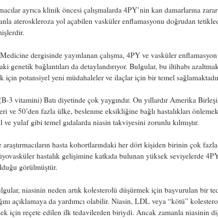
macılar ayrıca klinik öncesi çalışmalarda 4PY’nin kan damarlarına zarar
nla ateroskleroza yol açabilen vasküler enflamasyonu doğrudan tetikled
işlerdir.
 Medicine dergisinde yayınlanan çalışma, 4PY ve vasküler enflamasyon
aki genetik bağlantıları da detaylandırıyor. Bulgular, bu iltihabı azaltma
 için potansiyel yeni müdahaleler ve ilaçlar için bir temel sağlamaktadır
(B-3 vitamini) Batı diyetinde çok yaygındır. On yıllardır Amerika Birleş
eri ve 50’den fazla ülke, beslenme eksikliğine bağlı hastalıkları önlemek
ıl ve yulaf gibi temel gıdalarda niasin takviyesini zorunlu kılmıştır.
 araştırmacıların hasta kohortlarındaki her dört kişiden birinin çok fazla
iyovasküler hastalık gelişimine katkıda bulunan yüksek seviyelerde 4P
lduğu görülmüştür.
lgular, niasinin neden artık kolesterolü düşürmek için başvurulan bir te
ını açıklamaya da yardımcı olabilir. Niasin, LDL veya “kötü” kolestero
k için reçete edilen ilk tedavilerden biriydi. Ancak zamanla niasinin di