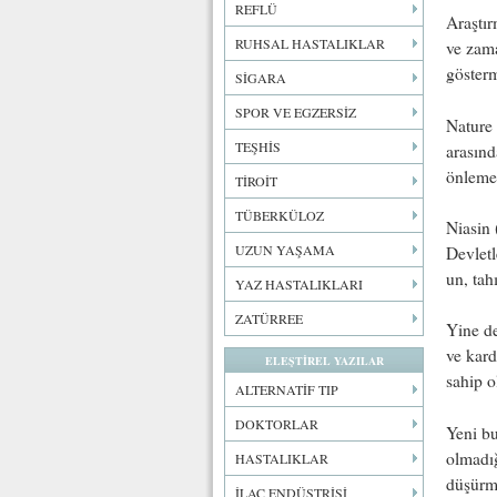
REFLÜ
Araştır
RUHSAL HASTALIKLAR
ve zama
gösterm
SİGARA
SPOR VE EGZERSİZ
Nature
TEŞHİS
arasınd
önlemek
TİROİT
TÜBERKÜLOZ
Niasin 
UZUN YAŞAMA
Devletl
un, tah
YAZ HASTALIKLARI
ZATÜRREE
Yine de
ve kard
ELEŞTİREL YAZILAR
sahip o
ALTERNATİF TIP
DOKTORLAR
Yeni bu
olmadığ
HASTALIKLAR
düşürme
İLAÇ ENDÜSTRİSİ