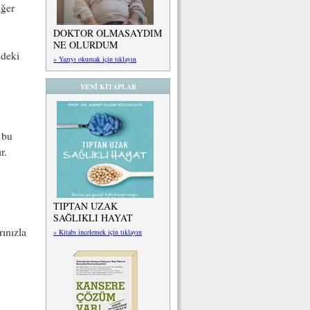
iğer
DOKTOR OLMASAYDIM
NE OLURDUM
ndeki
» Yazıyı okumak için tıklayın
YENİ KİTAPLAR
 bu
r.
TIPTAN UZAK
SAĞLIKLI HAYAT
rınızla
» Kitabı incelemek için tıklayın