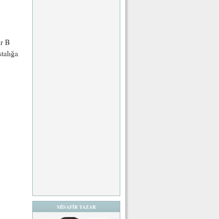
ir B
stalığa
MİSAFİR YAZAR