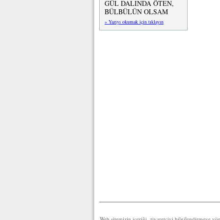
GÜL DALINDA ÖTEN,
BÜLBÜLÜN OLSAM
» Yazıyı okumak için tıklayın
Web sitemizin içeriği, ziyaretçiyi bilgilendirmeye yö