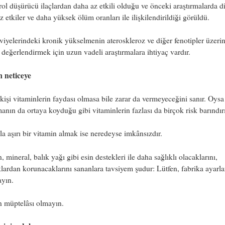
rol düşürücü ilaçlardan daha az etkili olduğu ve önceki araştırmalarda d
 etkiler ve daha yüksek ölüm oranları ile ilişkilendirildiği görüldü.
iyelerindeki kronik yükselmenin ateroskleroz ve diğer fenotipler üzeri
i değerlendirmek için uzun vadeli araştırmalara ihtiyaç vardır.
m neticeye
kişi vitaminlerin faydası olmasa bile zarar da vermeyeceğini sanır. Oysa
manın da ortaya koyduğu gibi vitaminlerin fazlası da birçok risk barındırı
la aşırı bir vitamin almak ise neredeyse imkânsızdır.
, mineral, balık yağı gibi esin destekleri ile daha sağlıklı olacaklarını,
klardan korunacaklarını sananlara tavsiyem şudur: Lütfen, fabrika ayarla
yın.
n müptelâsı olmayın.