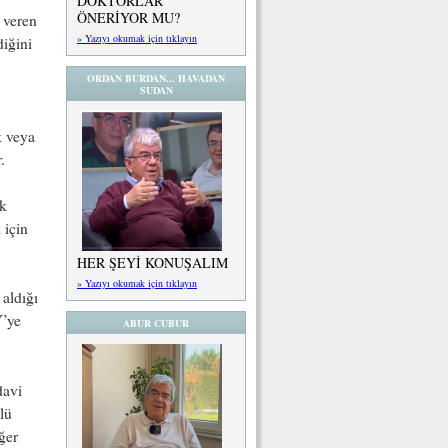
DOKTORLAR
ÖNERİYOR MU?
 veren
» Yazıyı okumak için tıklayın
iğini
ORDAN BURDAN... HAVADAN
SUDAN
k veya
.
ik
 için
HER ŞEYİ KONUŞALIM
» Yazıyı okumak için tıklayın
 aldığı
Y’ye
ABUR CUBUR
davi
lü
ğer