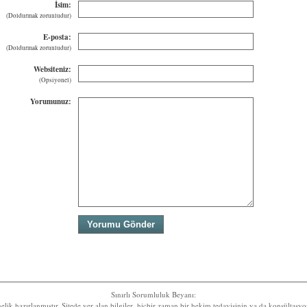
İsim:
(Doldurmak zorunludur)
E-posta:
(Doldurmak zorunludur)
Websiteniz:
(Opsiyonel)
Yorumunuz:
Sınırlı Sorumluluk Beyanı:
nelik hazırlanmıştır. Sitede yer alan bilgiler, hiçbir zaman bir hekim tedavisinin ya da konsültas