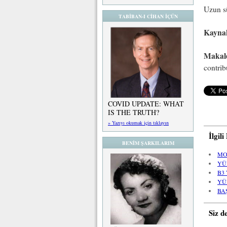
Uzun sü
TABİBAN-I CİHAN İÇÜN
Kayna
Makal
contrib
COVID UPDATE: WHAT
IS THE TRUTH?
» Yazıyı okumak için tıklayın
İlgil
BENİM ŞARKILARIM
MO
YÜ
B3
YÜ
BA
Siz d