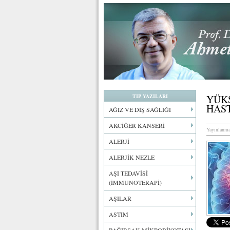
TIP YAZILARI
YÜK
HAS
AĞIZ VE DİŞ SAĞLIĞI
AKCİĞER KANSERİ
Yayınlanma
ALERJİ
ALERJİK NEZLE
AŞI TEDAVİSİ
(İMMUNOTERAPİ)
AŞILAR
ASTIM