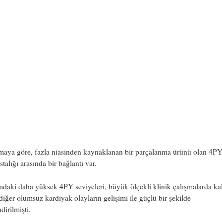
maya göre, fazla niasinden kaynaklanan bir parçalanma ürünü olan 4PY
stalığı arasında bir bağlantı var.
daki daha yüksek 4PY seviyeleri, büyük ölçekli klinik çalışmalarda kal
 diğer olumsuz kardiyak olayların gelişimi ile güçlü bir şekilde
ndirilmişti.