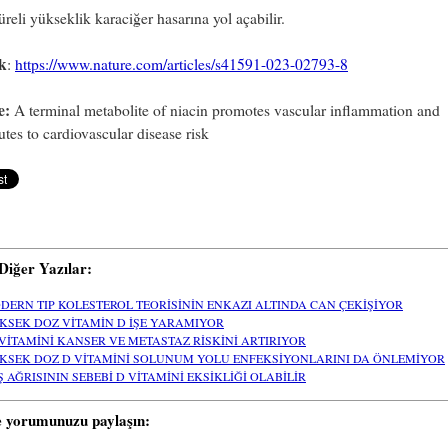
reli yükseklik karaciğer hasarına yol açabilir.
k
:
https://www.nature.com/articles/s41591-023-02793-8
e:
A terminal metabolite of niacin promotes vascular inflammation and
utes to cardiovascular disease risk
i Diğer Yazılar:
DERN TIP KOLESTEROL TEORİSİNİN ENKAZI ALTINDA CAN ÇEKİŞİYOR
KSEK DOZ VİTAMİN D İŞE YARAMIYOR
 VİTAMİNİ KANSER VE METASTAZ RİSKİNİ ARTIRIYOR
KSEK DOZ D VİTAMİNİ SOLUNUM YOLU ENFEKSİYONLARINI DA ÖNLEMİYOR
Ş AĞRISININ SEBEBİ D VİTAMİNİ EKSİKLİĞİ OLABİLİR
e yorumunuzu paylaşın: