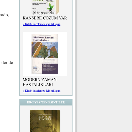
okado,
KANSERE ÇÖZÜM VAR
» Kitabı incelemek için tıklayın
 deride
MODERN ZAMAN
HASTALIKLARI
» Kitabı incelemek için tıklayın
ERCİYES'TEN ESİNTİLER