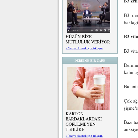
B3 zen
B3’ den
baklagi
B3 vita
HÜZÜN BİZE
MUTLULUK VERİYOR
» Yazıyı okumak için tıklayın
B3 vita
DERDİME BİR ÇARE
Derinin
kalınla
Bulantı
Çok ağı
şişme/e
KARTON
BARDAKLARDAKİ
Bazı ha
GÖRÜLMEYEN
anksiye
TEHLİKE
» Yazıyı okumak için tıklayın