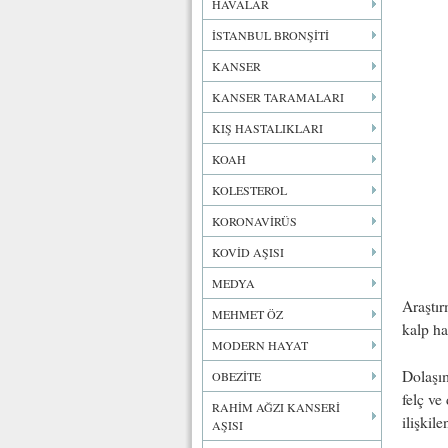
HAVALAR
İSTANBUL BRONŞİTİ
KANSER
KANSER TARAMALARI
KIŞ HASTALIKLARI
KOAH
KOLESTEROL
KORONAVİRÜS
KOVİD AŞISI
MEDYA
Araştır
MEHMET ÖZ
kalp ha
MODERN HAYAT
Dolaşım
OBEZİTE
felç ve
RAHİM AĞZI KANSERİ
ilişkile
AŞISI