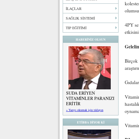
koleste
İLAÇLAR
olumsuz
SAĞLIK SİSTEMİ
4PY sev
TIP EĞİTİMİ
etkisin
HABERİNİZ OLSUN
Geleli
Birçok 
araştır
Gıdalar
SUDA ERİYEN
Vitamin
VİTAMİNLER PARANIZI
ERİTİR
hastalı
» Yazıyı okumak için tıklayın
oynama
ETİBBA DİYOR Kİ
Vitami